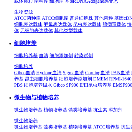
载体质粒
菌种库
细胞库
基因cDNA
Addgene
感受态
生物资源
ATCC菌种库
ATCC细胞库
普通细胞株
其他菌种
基因cD
细胞表达载体
酵母表达载体
昆虫表达载体
腺病毒载体
慢
体
无细胞表达载体
其他类型载体
细胞培养
细胞培养基
血清
细胞添加剂
转染试剂
细胞培养
Gibco血清
Hyclone血清
Sigma血清
Corning血清
PAN血清
养基
昆虫细胞培养基
细胞培养添加剂
DMEM
RPMI-1640
PBS
细胞培养级水
Gibco SF900 II/III昆虫培养基
EMSF9
微生物与植物培养
微生物培养基
植物培养基
藻类培养基
抗生素
添加剂
微生物培养
微生物培养基
藻类培养基
植物培养基
ATCC培养基
抗生