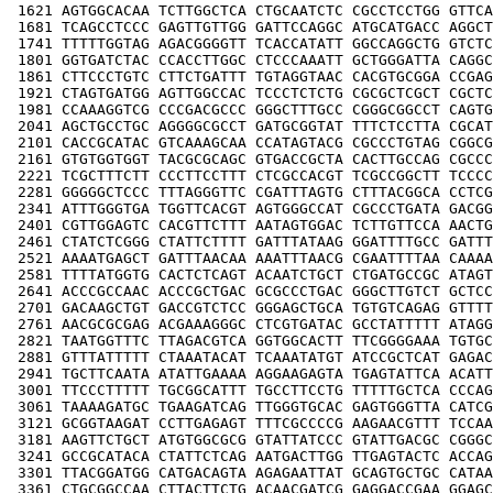
 1621 AGTGGCACAA TCTTGGCTCA CTGCAATCTC CGCCTCCTGG GTTCA
 1681 TCAGCCTCCC GAGTTGTTGG GATTCCAGGC ATGCATGACC AGGCT
 1741 TTTTTGGTAG AGACGGGGTT TCACCATATT GGCCAGGCTG GTCTC
 1801 GGTGATCTAC CCACCTTGGC CTCCCAAATT GCTGGGATTA CAGGC
 1861 CTTCCCTGTC CTTCTGATTT TGTAGGTAAC CACGTGCGGA CCGAG
 1921 CTAGTGATGG AGTTGGCCAC TCCCTCTCTG CGCGCTCGCT CGCTC
 1981 CCAAAGGTCG CCCGACGCCC GGGCTTTGCC CGGGCGGCCT CAGTG
 2041 AGCTGCCTGC AGGGGCGCCT GATGCGGTAT TTTCTCCTTA CGCAT
 2101 CACCGCATAC GTCAAAGCAA CCATAGTACG CGCCCTGTAG CGGCG
 2161 GTGTGGTGGT TACGCGCAGC GTGACCGCTA CACTTGCCAG CGCCC
 2221 TCGCTTTCTT CCCTTCCTTT CTCGCCACGT TCGCCGGCTT TCCCC
 2281 GGGGGCTCCC TTTAGGGTTC CGATTTAGTG CTTTACGGCA CCTCG
 2341 ATTTGGGTGA TGGTTCACGT AGTGGGCCAT CGCCCTGATA GACGG
 2401 CGTTGGAGTC CACGTTCTTT AATAGTGGAC TCTTGTTCCA AACTG
 2461 CTATCTCGGG CTATTCTTTT GATTTATAAG GGATTTTGCC GATTT
 2521 AAAATGAGCT GATTTAACAA AAATTTAACG CGAATTTTAA CAAAA
 2581 TTTTATGGTG CACTCTCAGT ACAATCTGCT CTGATGCCGC ATAGT
 2641 ACCCGCCAAC ACCCGCTGAC GCGCCCTGAC GGGCTTGTCT GCTCC
 2701 GACAAGCTGT GACCGTCTCC GGGAGCTGCA TGTGTCAGAG GTTTT
 2761 AACGCGCGAG ACGAAAGGGC CTCGTGATAC GCCTATTTTT ATAGG
 2821 TAATGGTTTC TTAGACGTCA GGTGGCACTT TTCGGGGAAA TGTGC
 2881 GTTTATTTTT CTAAATACAT TCAAATATGT ATCCGCTCAT GAGAC
 2941 TGCTTCAATA ATATTGAAAA AGGAAGAGTA TGAGTATTCA ACATT
 3001 TTCCCTTTTT TGCGGCATTT TGCCTTCCTG TTTTTGCTCA CCCAG
 3061 TAAAAGATGC TGAAGATCAG TTGGGTGCAC GAGTGGGTTA CATCG
 3121 GCGGTAAGAT CCTTGAGAGT TTTCGCCCCG AAGAACGTTT TCCAA
 3181 AAGTTCTGCT ATGTGGCGCG GTATTATCCC GTATTGACGC CGGGC
 3241 GCCGCATACA CTATTCTCAG AATGACTTGG TTGAGTACTC ACCAG
 3301 TTACGGATGG CATGACAGTA AGAGAATTAT GCAGTGCTGC CATAA
 3361 CTGCGGCCAA CTTACTTCTG ACAACGATCG GAGGACCGAA GGAGC