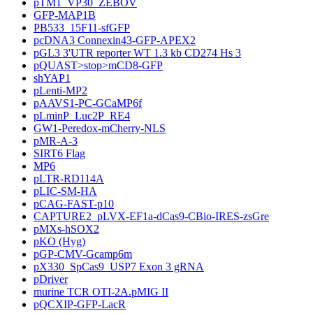
pTM1_VP30_ZEBOV
GFP-MAP1B
PB533_15F11-sfGFP
pcDNA3 Connexin43-GFP-APEX2
pGL3 3'UTR reporter WT 1.3 kb CD274 Hs 3
pQUAST>stop>mCD8-GFP
shYAP1
pLenti-MP2
pAAVS1-PC-GCaMP6f
pLminP_Luc2P_RE4
GW1-Peredox-mCherry-NLS
pMR-A-3
SIRT6 Flag
MP6
pLTR-RD114A
pLIC-SM-HA
pCAG-FAST-p10
CAPTURE2_pLVX-EF1a-dCas9-CBio-IRES-zsGre
pMXs-hSOX2
pKO (Hyg)
pGP-CMV-Gcamp6m
pX330_SpCas9_USP7 Exon 3 gRNA
pDriver
murine TCR OTI-2A.pMIG II
pQCXIP-GFP-LacR