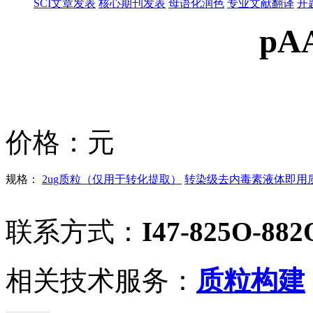
SCI文章发表
核心期刊发表
母语化润色
专业文献翻译
开
pA
价格：
元
规格：
2ug质粒（仅用于转化提取）
转染级去内毒素液体即用质粒
联系方式：
I47-825O-882
相关技术服务：
质粒构建