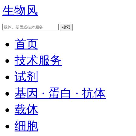
生物风
首页
技术服务
试剂
基因 · 蛋白 · 抗体
载体
细胞