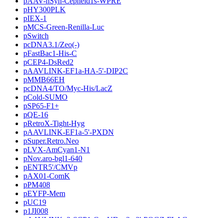
pAAV-hSyn-Cepheid1s-WPRE
pHY300PLK
pIEX-1
pMCS-Green-Renilla-Luc
pSwitch
pcDNA3.1/Zeo(-)
pFastBac1-His-C
pCEP4-DsRed2
pAAVLINK-EF1a-HA-5'-DIP2C
pMMB66EH
pcDNA4/TO/Myc-His/LacZ
pCold-SUMO
pSP65-F1+
pQE-16
pRetroX-Tight-Hyg
pAAVLINK-EF1a-5'-PXDN
pSuper.Retro.Neo
pLVX-AmCyan1-N1
pNov.aro-bgl1-640
pENTR5'/CMVp
pAX01-ComK
pPM408
pEYFP-Mem
pUC19
p1JI008