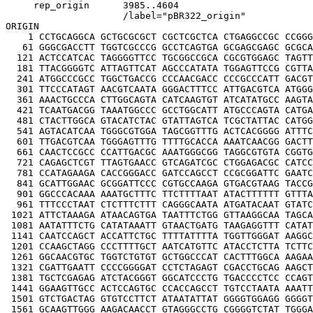
     rep_origin      3985..4604

                     /label="pBR322_origin"

ORIGIN

    1 CCTGCAGGCA GCTGCGCGCT CGCTCGCTCA CTGAGGCCGC CCGGG
   61 GGGCGACCTT TGGTCGCCCG GCCTCAGTGA GCGAGCGAGC GCGCA
  121 ACTCCATCAC TAGGGGTTCC TGCGGCCGCA CGCGTGGAGC TAGTT
  181 TTACGGGGTC ATTAGTTCAT AGCCCATATA TGGAGTTCCG CGTTA
  241 ATGGCCCGCC TGGCTGACCG CCCAACGACC CCCGCCCATT GACGT
  301 TTCCCATAGT AACGTCAATA GGGACTTTCC ATTGACGTCA ATGGG
  361 AAACTGCCCA CTTGGCAGTA CATCAAGTGT ATCATATGCC AAGTA
  421 TCAATGACGG TAAATGGCCC GCCTGGCATT ATGCCCAGTA CATGA
  481 CTACTTGGCA GTACATCTAC GTATTAGTCA TCGCTATTAC CATGG
  541 AGTACATCAA TGGGCGTGGA TAGCGGTTTG ACTCACGGGG ATTTC
  601 TTGACGTCAA TGGGAGTTTG TTTTGCACCA AAATCAACGG GACTT
  661 CAACTCCGCC CCATTGACGC AAATGGGCGG TAGGCGTGTA CGGTG
  721 CAGAGCTCGT TTAGTGAACC GTCAGATCGC CTGGAGACGC CATCC
  781 CCATAGAAGA CACCGGGACC GATCCAGCCT CCGCGGATTC GAATC
  841 GCATTGGAAC GCGGATTCCC CGTGCCAAGA GTGACGTAAG TACCG
  901 GGCCCACAAA AAATGCTTTC TTCTTTTAAT ATACTTTTTT GTTTA
  961 TTTCCCTAAT CTCTTTCTTT CAGGGCAATA ATGATACAAT GTATC
 1021 ATTCTAAAGA ATAACAGTGA TAATTTCTGG GTTAAGGCAA TAGCA
 1081 AATATTTCTG CATATAAATT GTAACTGATG TAAGAGGTTT CATAT
 1141 CAATCCAGCT ACCATTCTGC TTTTATTTTA TGGTTGGGAT AAGGC
 1201 CCAAGCTAGG CCCTTTTGCT AATCATGTTC ATACCTCTTA TCTTC
 1261 GGCAACGTGC TGGTCTGTGT GCTGGCCCAT CACTTTGGCA AAGAA
 1321 CGATTGAATT CCCCGGGGAT CCTCTAGAGT CGACCTGCAG AAGCT
 1381 TGCTCGAGAG ATCTACGGGT GGCATCCCTG TGACCCCTCC CCAGT
 1441 GGAAGTTGCC ACTCCAGTGC CCACCAGCCT TGTCCTAATA AAATT
 1501 GTCTGACTAG GTGTCCTTCT ATAATATTAT GGGGTGGAGG GGGGT
 1561 GCAAGTTGGG AAGACAACCT GTAGGGCCTG CGGGGTCTAT TGGGA