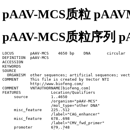
pAAV-MCS质粒 pA
pAAV-MCS质粒序列 
LOCUS       pAAV-MCS    4650 bp    DNA       circular  
DEFINITION  pAAV-MCS

ACCESSION    

KEYWORDS    

SOURCE    

  ORGANISM  other sequences; artificial sequences; vect
COMMENT     This file is created by Vector NTI

            http://www.biofeng.com/

COMMENT     VNTAUTHORNAME|biofeng.com|

FEATURES             Location/Qualifiers

     source          1..4650

                     /organism="pAAV-MCS"

                     /mol_type="other DNA"

     misc_feature    225..512

                     /label="CAG_enhancer"

     misc_feature    678..698

                     /label="CMV_fwd_primer"

     promoter        679..748
