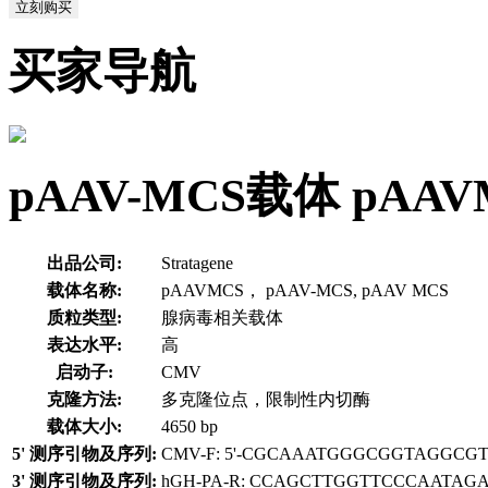
立刻购买
买家导航
pAAV-MCS载体 pA
出品公司:
Stratagene
载体名称:
pAAVMCS， pAAV-MCS, pAAV MCS
质粒类型:
腺病毒相关载体
表达水平:
高
启动子:
CMV
克隆方法:
多克隆位点，限制性内切酶
载体大小:
4650 bp
5' 测序引物及序列:
CMV-F: 5'-CGCAAATGGGCGGTAGGCGTG
3' 测序引物及序列:
hGH-
PA-R:
CCAGCTTGGTTCCCAATAG