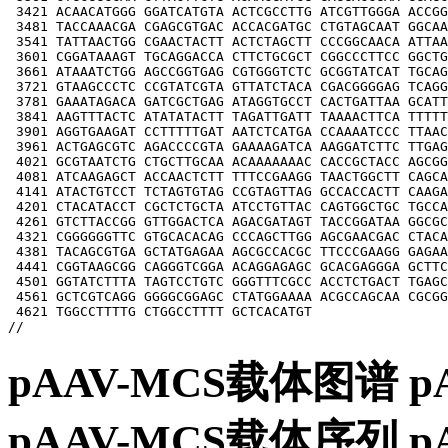
 3421 ACAACATGGG GGATCATGTA ACTCGCCTTG ATCGTTGGGA ACCGG
 3481 TACCAAACGA CGAGCGTGAC ACCACGATGC CTGTAGCAAT GGCAA
 3541 TATTAACTGG CGAACTACTT ACTCTAGCTT CCCGGCAACA ATTAA
 3601 CGGATAAAGT TGCAGGACCA CTTCTGCGCT CGGCCCTTCC GGCTG
 3661 ATAAATCTGG AGCCGGTGAG CGTGGGTCTC GCGGTATCAT TGCAG
 3721 GTAAGCCCTC CCGTATCGTA GTTATCTACA CGACGGGGAG TCAGG
 3781 GAAATAGACA GATCGCTGAG ATAGGTGCCT CACTGATTAA GCATT
 3841 AAGTTTACTC ATATATACTT TAGATTGATT TAAAACTTCA TTTTT
 3901 AGGTGAAGAT CCTTTTTGAT AATCTCATGA CCAAAATCCC TTAAC
 3961 ACTGAGCGTC AGACCCCGTA GAAAAGATCA AAGGATCTTC TTGAG
 4021 GCGTAATCTG CTGCTTGCAA ACAAAAAAAC CACCGCTACC AGCGG
 4081 ATCAAGAGCT ACCAACTCTT TTTCCGAAGG TAACTGGCTT CAGCA
 4141 ATACTGTCCT TCTAGTGTAG CCGTAGTTAG GCCACCACTT CAAGA
 4201 CTACATACCT CGCTCTGCTA ATCCTGTTAC CAGTGGCTGC TGCCA
 4261 GTCTTACCGG GTTGGACTCA AGACGATAGT TACCGGATAA GGCGC
 4321 CGGGGGGTTC GTGCACACAG CCCAGCTTGG AGCGAACGAC CTACA
 4381 TACAGCGTGA GCTATGAGAA AGCGCCACGC TTCCCGAAGG GAGAA
 4441 CGGTAAGCGG CAGGGTCGGA ACAGGAGAGC GCACGAGGGA GCTTC
 4501 GGTATCTTTA TAGTCCTGTC GGGTTTCGCC ACCTCTGACT TGAGC
 4561 GCTCGTCAGG GGGGCGGAGC CTATGGAAAA ACGCCAGCAA CGCGG
 4621 TGGCCTTTTG CTGGCCTTTT GCTCACATGT

pAAV-MCS载体图谱 
pAAV-MCS载体序列