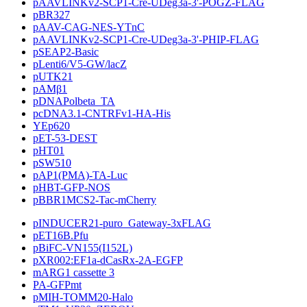
pAAVLINKv2-SCP1-Cre-UDeg3a-3'-POGZ-FLAG
pBR327
pAAV-CAG-NES-YTnC
pAAVLINKv2-SCP1-Cre-UDeg3a-3'-PHIP-FLAG
pSEAP2-Basic
pLenti6/V5-GW/lacZ
pUTK21
pAMβ1
pDNAPolbeta_TA
pcDNA3.1-CNTRFv1-HA-His
YEp620
pET-53-DEST
pHT01
pSW510
pAP1(PMA)-TA-Luc
pHBT-GFP-NOS
pBBR1MCS2-Tac-mCherry
pINDUCER21-puro_Gateway-3xFLAG
pET16B.Pfu
pBiFC-VN155(I152L)
pXR002:EF1a-dCasRx-2A-EGFP
mARG1 cassette 3
PA-GFPmt
pMIH-TOMM20-Halo