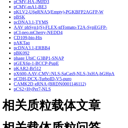
pCMV-HA-JMJD3
pCMV-mA1-BE3
pKLV2-U6gRNA5(Empty)-PGKBFP2AGFP-W
pBSK
pcDNA3.1-TYMS
AAV phSyn1(S)-FLEX-tdTomato-T2A-SypEGFP-
pCI-neo.mCherry-NEDD4
CD109-bio-His
pAKTaq
pcDNA3.1-ERBB4
pBK092
phage UbiC G3BP1-SNAP
pGEX6p-1-BCCP-PupE
pKAR2-Br512
pX600-AAV-CMV::NLS-SaCas9-NLS-3xHA-bGHpA
pCDH-DCX-TurboID-V5-puro
CAMK2D gRNA (BRDN0001146112)
pCS2+HyPer7-NLS
相关质粒载体文章
相关载体质粒问答