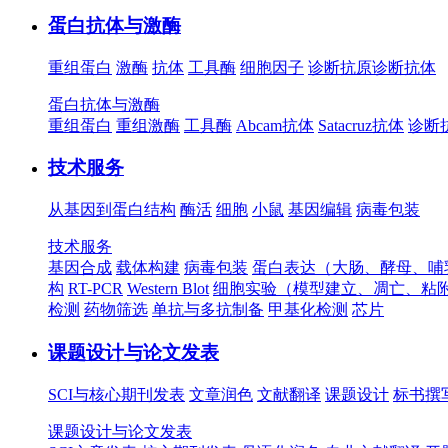
蛋白抗体与激酶
重组蛋白
激酶
抗体
工具酶
细胞因子
诊断抗原
诊断抗体
蛋白抗体与激酶
重组蛋白
重组激酶
工具酶
Abcam抗体
Satacruz抗体
诊断
技术服务
从基因到蛋白结构
酶活
细胞
小鼠
基因编辑
病毒包装
技术服务
基因合成
载体构建
病毒包装
蛋白表达（大肠、酵母、哺
构
RT-PCR
Western Blot
细胞实验（模型建立、凋亡、粘
检测
药物筛选
单抗与多抗制备
甲基化检测
芯片
课题设计与论文发表
SCI与核心期刊发表
文章润色
文献翻译
课题设计
标书撰
课题设计与论文发表