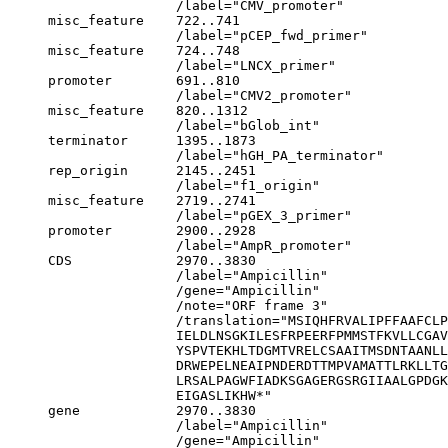
                     /label="CMV_promoter"

     misc_feature    722..741

                     /label="pCEP_fwd_primer"

     misc_feature    724..748

                     /label="LNCX_primer"

     promoter        691..810

                     /label="CMV2_promoter"

     misc_feature    820..1312

                     /label="bGlob_int"

     terminator      1395..1873

                     /label="hGH_PA_terminator"

     rep_origin      2145..2451

                     /label="f1_origin"

     misc_feature    2719..2741

                     /label="pGEX_3_primer"

     promoter        2900..2928

                     /label="AmpR_promoter"

     CDS             2970..3830

                     /label="Ampicillin"

                     /gene="Ampicillin"

                     /note="ORF frame 3"

                     /translation="MSIQHFRVALIPFFAAFCLP
                     IELDLNSGKILESFRPEERFPMMSTFKVLLCGAV
                     YSPVTEKHLTDGMTVRELCSAAITMSDNTAANLL
                     DRWEPELNEAIPNDERDTTMPVAMATTLRKLLTG
                     LRSALPAGWFIADKSGAGERGSRGIIAALGPDGK
                     EIGASLIKHW*"

     gene            2970..3830

                     /label="Ampicillin"

                     /gene="Ampicillin"
