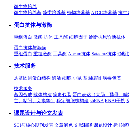
微生物培养
微生物培养基
藻类培养基
植物培养基
ATCC培养基
抗生
蛋白抗体与激酶
重组蛋白
激酶
抗体
工具酶
细胞因子
诊断抗原
诊断抗体
蛋白抗体与激酶
重组蛋白
重组激酶
工具酶
Abcam抗体
Satacruz抗体
诊断
技术服务
从基因到蛋白结构
酶活
细胞
小鼠
基因编辑
病毒包装
技术服务
基因合成
载体构建
病毒包装
蛋白表达（大肠、酵母、哺
亡、粘附、划痕等）
稳定细胞株构建
shRNA
RNAi干扰
课题设计与论文发表
SCI与核心期刊发表
文章润色
文献翻译
课题设计
标书撰