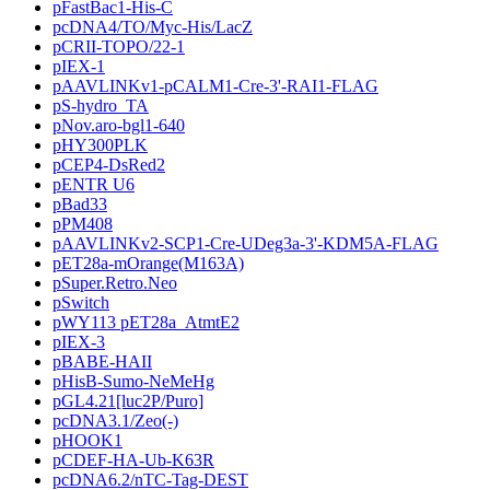
pFastBac1-His-C
pcDNA4/TO/Myc-His/LacZ
pCRII-TOPO/22-1
pIEX-1
pAAVLINKv1-pCALM1-Cre-3'-RAI1-FLAG
pS-hydro_TA
pNov.aro-bgl1-640
pHY300PLK
pCEP4-DsRed2
pENTR U6
pBad33
pPM408
pAAVLINKv2-SCP1-Cre-UDeg3a-3'-KDM5A-FLAG
pET28a-mOrange(M163A)
pSuper.Retro.Neo
pSwitch
pWY113 pET28a_AtmtE2
pIEX-3
pBABE-HAII
pHisB-Sumo-NeMeHg
pGL4.21[luc2P/Puro]
pcDNA3.1/Zeo(-)
pHOOK1
pCDEF-HA-Ub-K63R
pcDNA6.2/nTC-Tag-DEST