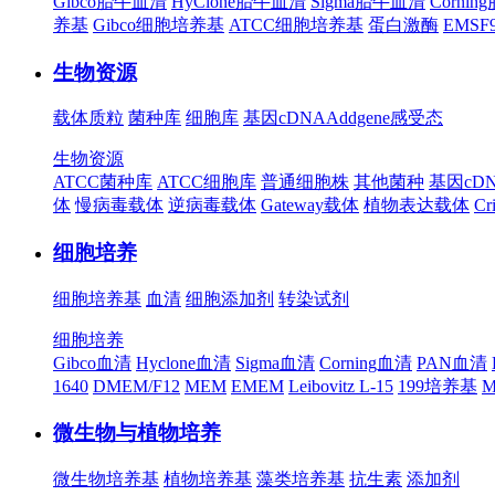
Gibco胎牛血清
HyClone胎牛血清
Sigma胎牛血清
Corni
养基
Gibco细胞培养基
ATCC细胞培养基
蛋白激酶
EMS
生物资源
载体质粒
菌种库
细胞库
基因cDNA
Addgene
感受态
生物资源
ATCC菌种库
ATCC细胞库
普通细胞株
其他菌种
基因cD
体
慢病毒载体
逆病毒载体
Gateway载体
植物表达载体
Cr
细胞培养
细胞培养基
血清
细胞添加剂
转染试剂
细胞培养
Gibco血清
Hyclone血清
Sigma血清
Corning血清
PAN血清
1640
DMEM/F12
MEM
EMEM
Leibovitz L-15
199培养基
M
微生物与植物培养
微生物培养基
植物培养基
藻类培养基
抗生素
添加剂