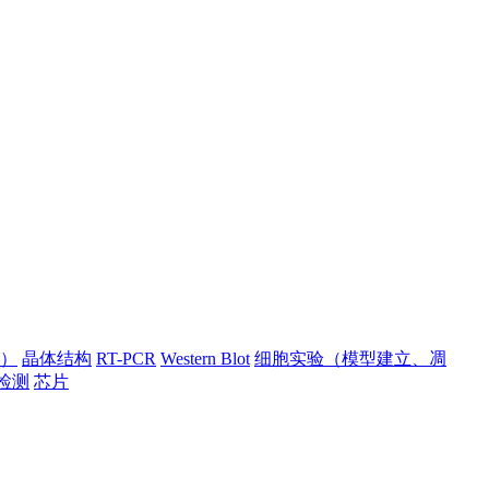
）
晶体结构
RT-PCR
Western Blot
细胞实验（模型建立、凋
检测
芯片