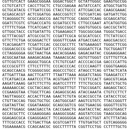
CGTTGTCACT GAAGCGGGAA GGGACTGGCT GCTATTGGGC GAAGTGCCGG 
CCTGTCATCT CACCTTGCTC CTGCCGAGAA AGTATCCATC ATGGCTGATG 
GCTGCATACG CTTGATCCGG CTACCTGCCC ATTCGACCAC CAAGCGAAAC 
GCGAGCACGT ACTCGGATGG AAGCCGGTCT TGTCGATCAG GATGATCTGG 
TCAGGGGCTC GCGCCAGCCG AACTGTTCGC CAGGCTCAAG GCGAGCATGC 
GGATCTCGTC GTGACCCATG GCGATGCCTG CTTGCCGAAT ATCATGGTGG 
CTTTTCTGGA TTCATCGACT GTGGCCGGCT GGGTGTGGCG GACCGCTATC 
GTTGGCTACC CGTGATATTG CTGAAGAGCT TGGCGGCGAA TGGGCTGACC 
GCTTTACGGT ATCGCCGCTC CCGATTCGCA GCGCATCGCC TTCTATCGCC 
GTTCTTCTGA GCGGGACTCT GGGGTTCGAA ATGACCGACC AAGCGACGCC 
TCACGAGATT TCGATTCCAC CGCCGCCTTC TATGAAAGGT TGGGCTTCGG 
CGGGACGCCG GCTGGATGAT CCTCCAGCGC GGGGATCTCA TGCTGGAGTT 
CCTAGGGGGA GGCTAACTGA AACACGGAAG GAGACAATAC CGGAAGGAAC 
ACGGCAATAA AAAGACAGAA TAAAACGCAC GGTGTTGGGT CGTTTGTTCA 
GTTCGGTCCC AGGGCTGGCA CTCTGTCGAT ACCCCACCGA GACCCCATTG 
GCCCGCGTTT CTTCCTTTTC CCCACCCCAC CCCCCAAGTT CGGGTGAAGG 
GCAGCCAACG TCGGGGCGGC AGGCCCTGCC ATAGCCTCAG GTTACTCATA 
ATTGATTTAA AACTTCATTT TTAATTTAAA AGGATCTAGG TGAAGATCCT 
CTCATGACCA AAATCCCTTA ACGTGAGTTT TCGTTCCACT GAGCGTCAGA 
AAGATCAAAG GATCTTCTTG AGATCCTTTT TTTCTGCGCG TAATCTGCTG 
AAAAAACCAC CGCTACCAGC GGTGGTTTGT TTGCCGGATC AAGAGCTACC 
CCGAAGGTAA CTGGCTTCAG CAGAGCGCAG ATACCAAATA CTGTCCTTCT 
TAGTTAGGCC ACCACTTCAA GAACTCTGTA GCACCGCCTA CATACCTCGC 
CTGTTACCAG TGGCTGCTGC CAGTGGCGAT AAGTCGTGTC TTACCGGGTT 
CGATAGTTAC CGGATAAGGC GCAGCGGTCG GGCTGAACGG GGGGTTCGTG 
AGCTTGGAGC GAACGACCTA CACCGAACTG AGATACCTAC AGCGTGAGCT 
GCCACGCTTC CCGAAGGGAG AAAGGCGGAC AGGTATCCGG TAAGCGGCAG 
GGAGAGCGCA CGAGGGAGCT TCCAGGGGGA AACGCCTGGT ATCTTTATAG 
TTTCGCCACC TCTGACTTGA GCGTCGATTT TTGTGATGCT CGTCAGGGGG 
TGGAAAAACG CCAGCAACGC GGCCTTTTTA CGGTTCCTGG CCTTTTGCTG 