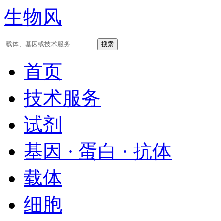
生物风
首页
技术服务
试剂
基因 · 蛋白 · 抗体
载体
细胞