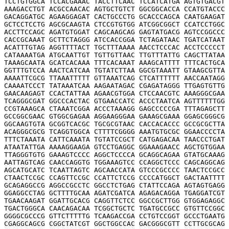
TCCTGTGGCA TCCACGAAAC TACCTTCAAC TCCATCATGA AGTGTGACGT 
AAAGACCTGT ACGCCAACAC AGTGCTGTCT GGCGGCACCA CCATGTACCC 
GACAGGATGC AGAAGGAGAT CACTGCCCTG GCACCCAGCA CAATGAAGAT 
GCTCCTCCTG AGCGCAAGTA CTCCGTGTGG ATCGGCGGCT CCATCCTGGC 
ACCTTCCAGC AGATGTGGAT CAGCAAGCAG GAGTATGACG AGTCCGGCCC 
CACCGCAAAT GCTTCTAGGG ATCCACCGGA TCTAGATAAC TGATCATAAT 
ACATTTGTAG AGGTTTTACT TGCTTTAAAA AACCTCCCAC ACCTCCCCCT 
CATAAAATGA ATGCAATTGT TGTTGTTAAC TTGTTTATTG CAGCTTATAA 
TAAAGCAATA GCATCACAAA TTTCACAAAT AAAGCATTTT TTTCACTGCA 
GGTTTGTCCA AACTCATCAA TGTATCTTAA GGCGTAAATT GTAAGCGTTA 
AAAATTCGCG TTAAATTTTT GTTAAATCAG CTCATTTTTT AACCAATAGG 
CAAAATCCCT TATAAATCAA AAGAATAGAC CGAGATAGGG TTGAGTGTTG 
GAACAAGAGT CCACTATTAA AGAACGTGGA CTCCAACGTC AAAGGGCGAA 
TCAGGGCGAT GGCCCACTAC GTGAACCATC ACCCTAATCA AGTTTTTTGG 
CCGTAAAGCA CTAAATCGGA ACCCTAAAGG GAGCCCCCGA TTTAGAGCTT 
GCCGGCGAAC GTGGCGAGAA AGGAAGGGAA GAAAGCGAAA GGAGCGGGCG 
GGCAAGTGTA GCGGTCACGC TGCGCGTAAC CACCACACCC GCCGCGCTTA 
ACAGGGCGCG TCAGGTGGCA CTTTTCGGGG AAATGTGCGC GGAACCCCTA 
TTTCTAAATA CATTCAAATA TGTATCCGCT CATGAGACAA TAACCCTGAT 
ATAATATTGA AAAAGGAAGA GTCCTGAGGC GGAAAGAACC AGCTGTGGAA 
TTAGGGTGTG GAAAGTCCCC AGGCTCCCCA GCAGGCAGAA GTATGCAAAG 
AATTAGTCAG CAACCAGGTG TGGAAAGTCC CCAGGCTCCC CAGCAGGCAG 
AGCATGCATC TCAATTAGTC AGCAACCATA GTCCCGCCCC TAACTCCGCC 
CTAACTCCGC CCAGTTCCGC CCATTCTCCG CCCCATGGCT GACTAATTTT 
GCAGAGGCCG AGGCCGCCTC GGCCTCTGAG CTATTCCAGA AGTAGTGAGG 
GGAGGCCTAG GCTTTTGCAA AGATCGATCA AGAGACAGGA TGAGGATCGT 
TGAACAAGAT GGATTGCACG CAGGTTCTCC GGCCGCTTGG GTGGAGAGGC 
TGACTGGGCA CAACAGACAA TCGGCTGCTC TGATGCCGCC GTGTTCCGGC 
GGGGCGCCCG GTTCTTTTTG TCAAGACCGA CCTGTCCGGT GCCCTGAATG 
CGAGGCAGCG CGGCTATCGT GGCTGGCCAC GACGGGCGTT CCTTGCGCAG 