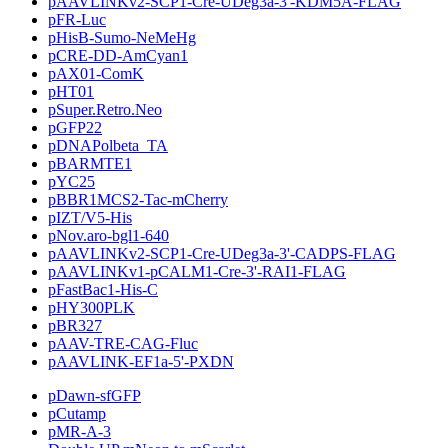
pAAVLINKv2-SCP1-Cre-UDeg3a-3'-KDM5A-FLAG
pFR-Luc
pHisB-Sumo-NeMeHg
pCRE-DD-AmCyan1
pAX01-ComK
pHT01
pSuper.Retro.Neo
pGFP22
pDNAPolbeta_TA
pBARMTE1
pYC25
pBBR1MCS2-Tac-mCherry
pIZT/V5-His
pNov.aro-bgl1-640
pAAVLINKv2-SCP1-Cre-UDeg3a-3'-CADPS-FLAG
pAAVLINKv1-pCALM1-Cre-3'-RAI1-FLAG
pFastBac1-His-C
pHY300PLK
pBR327
pAAV-TRE-CAG-Fluc
pAAVLINK-EF1a-5'-PXDN
pDawn-sfGFP
pCutamp
pMR-A-3