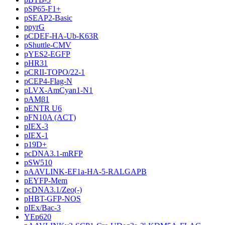
pSP65-F1+
pSEAP2-Basic
ppyrG
pCDEF-HA-Ub-K63R
pShuttle-CMV
pYES2-EGFP
pHR31
pCRII-TOPO/22-1
pCEP4-Flag-N
pLVX-AmCyan1-N1
pAMβ1
pENTR U6
pFN10A (ACT)
pIEX-3
pIEX-1
p19D+
pcDNA3.1-mRFP
pSW510
pAAVLINK-EF1a-HA-5-RALGAPB
pEYFP-Mem
pcDNA3.1/Zeo(-)
pHBT-GFP-NOS
pIEx/Bac-3
YEp620