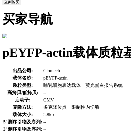
立刻购买
买家导航
pEYFP-actin载体质
出品公司:
Clontech
载体名称:
pEYFP-actin
质粒类型:
哺乳细胞表达载体；荧光蛋白报告系统
高拷贝/低拷贝:
--
启动子:
CMV
克隆方法:
多克隆位点，限制性内切酶
载体大小:
5.8kb
5' 测序引物及序列:
--
3' 测序引物及序列:
--