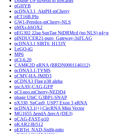
Double UP mNeon to mScarlet
pGHYB
pcDNA3.1_AktPH-mCherry
pET16B.Pfu
GW1-Peredox-mCherry-NLS
pMXs-hSOX2
pEG302 22aa SunTag NtDRMcd (no NLS) g4+g
pINDUCER21-puro_Gateway-3xFLAG
pcDNA3.1 SIRT6_H133Y
LeGO-iG
MP6
pCI-6.20
CAMK2D gRNA (BRDN0001146112)
pcDNA3.1-TYMS
pCMV-HA-JMJD3
pCDNA3 Flag p38 alpha
pscAAV-CAG-GFP
pCI-neo.mCherry-NEDD4
phage UbiC G3BP1-SNAP
pX330_SpCas9_USP7 Exon 3 gRNA
pcDNA3.1(+) CircRNA Mini Vector
MG1655 ΔendA ΔrecA (DE3)
pCAG-FAST-p10
pKAR2-Br512
pEBTet_NAD-Snifit-mito