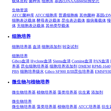
载体质粒
菌种库
细胞库
基因cDNA
Addgene
感受态
生物资源
ATCC菌种库
ATCC细胞库
普通细胞株
其他菌种
基因cD
细胞表达载体
酵母表达载体
昆虫表达载体
腺病毒载体
慢
体
无细胞表达载体
其他类型载体
细胞培养
细胞培养基
血清
细胞添加剂
转染试剂
细胞培养
Gibco血清
Hyclone血清
Sigma血清
Corning血清
PAN血清
养基
昆虫细胞培养基
细胞培养添加剂
DMEM
RPMI-1640
PBS
细胞培养级水
Gibco SF900 II/III昆虫培养基
EMSF9
微生物与植物培养
微生物培养基
植物培养基
藻类培养基
抗生素
添加剂
微生物培养
微生物培养基
藻类培养基
植物培养基
ATCC培养基
抗生