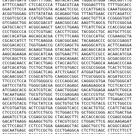
CATGGTGATG CGGTTTTGGC AGTACATCAA TGGGCGTGGA TAGCGGTTTG 
ATTTCCAAGT CTCCACCCCA TTGACGTCAA TGGGAGTTTG TTTTGGCACC 
GGACTTTCCA AAATGTCGTA ACAACTCCGC CCCATTGACG CAAATGGGCG 
ACGGTGGGAG GTCTATATAA GCAGAGCTGG TTTAGTGAAC CGTCAGATCC 
CCGGTCGCCA CCATGGTGAG CAAGGGCGAG GAGCTGTTCA CCGGGGTGGT 
GTCGAGCTGG ACGGCGACGT AAACGGCCAC AAGTTCAGCG TGTCCGGCGA 
GATGCCACCT ACGGCAAGCT GACCCTGAAG TTCATCTGCA CCACCGGCAA 
CCCTGGCCCA CCCTCGTGAC CACCTTCGGC TACGGCCTGC AGTGCTTCGC 
GACCACATGA AGCAGCACGA CTTCTTCAAG TCCGCCATGC CCGAAGGCTA 
CGCACCATCT TCTTCAAGGA CGACGGCAAC TACAAGACCC GCGCCGAGGT 
GGCGACACCC TGGTGAACCG CATCGAGCTG AAGGGCATCG ACTTCAAGGA 
ATCCTGGGGC ACAAGCTGGA GTACAACTAC AACAGCCACA ACGTCTATAT 
AAGCAGAAGA ACGGCATCAA GGTGAACTTC AAGATCCGCC ACAACATCGA 
GTGCAGCTCG CCGACCACTA CCAGCAGAAC ACCCCCATCG GCGACGGCCC 
CCCGACAACC ACTACCTGAG CTACCAGTCC GCCCTGAGCA AAGACCCCAA 
GATCACATGG TCCTGCTGGA GTTCGTGACC GCCGCCGGGA TCACTCTCGG 
CTGTACAAGT CCGGACTCAG ATCTCGAGCT ATGGATGATG ATATCGCCGC 
GACAACGGCT CCGGCATGTG CAAGGCCGGC TTCGCGGGCG ACGATGCCCC 
TTCCCCTCCA TCGTGGGGCG CCCCAGGCAC CAGGGCGTGA TGGTGGGCAT 
GATTCCTATG TGGGCGACGA GGCCCAGAGC AAGAGAGGCA TCCTCACCCT 
ATCGAGCACG GCATCGTCAC CAACTGGGAC GACATGGAGA AAATCTGGCA 
TACAATGAGC TGCGTGTGGC TCCCGAGGAG CACCCCGTGC TGCTGACCGA 
AACCCCAAGG CCAACCGCGA GAAGATGACC CAGATCATGT TTGAGACCTT 
GCCATGTACG TTGCTATCCA GGCTGTGCTA TCCCTGTACG CCTCTGGCCG 
ATCGTGATGG ACTCCGGTGA CGGGGTCACC CACACTGTGC CCATCTACGA 
CTCCCCCATG CCATCCTGCG TCTGGACCTG GCTGGCCGGG ACCTGACTGA 
AAGATCCTCA CCGAGCGCGG CTACAGCTTC ACCACCACGG CCGAGCGGGA 
GACATTAAGG AGAAGCTGTG CTACGTCGCC CTGGACTTCG AGCAAGAGAT 
GCTTCCAGCT CCTCCCTGGA GAAGAGCTAC GAGCTGCCTG ACGGCCAGGT 
GGCAATGAGC GGTTCCGCTG CCCTGAGGCA CTCTTCCAGC CTTCCTTCCT 