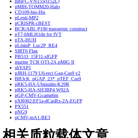
pBiFC-VN155(I152L)
pMIH-TOMM20-Halo
CD109-bio-His
pLenti-MP2
pCRISPR-cBEST
BCR/ABL P190 transgenic construct
pT7-hMLH1dn for IVT
pTA-HUH
pLminP_Luc2P_RE4
SIRT6 Flag
PB533_15F11-sfGFP
murine TCR OTI-2A.pMIG II
shYAP1
pJRH-1179 U6-reci Gag-Cas9 v2
BB3cK_pGAP_23*_pTEF_Cas9
pRK5-HA-Ubiquitin-K29R
pRK5-HA-SH3BP4 W92A
pGP-CMV-Gcamp6m
pXR002:EF1a-dCasRx-2A-EGFP
PX551
pNG9
pCMV-mA1-BE3
相关质粒载体文章