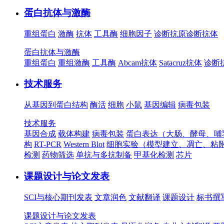
蛋白抗体与激酶
重组蛋白
激酶
抗体
工具酶
细胞因子
诊断抗原
诊断抗体
蛋白抗体与激酶
重组蛋白
重组激酶
工具酶
Abcam抗体
Satacruz抗体
诊断
技术服务
从基因到蛋白结构
酶活
细胞
小鼠
基因编辑
病毒包装
技术服务
基因合成
载体构建
病毒包装
蛋白表达（大肠、酵母、哺
构
RT-PCR
Western Blot
细胞实验（模型建立、凋亡、粘
检测
药物筛选
单抗与多抗制备
甲基化检测
芯片
课题设计与论文发表
SCI与核心期刊发表
文章润色
文献翻译
课题设计
标书撰
课题设计与论文发表