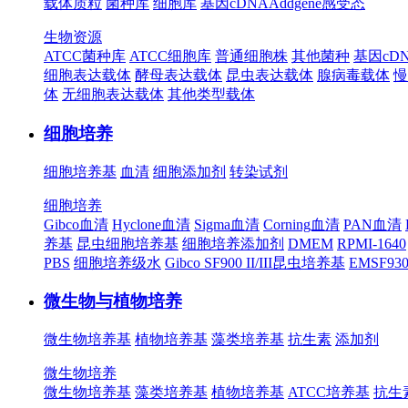
载体质粒
菌种库
细胞库
基因cDNA
Addgene
感受态
生物资源
ATCC菌种库
ATCC细胞库
普通细胞株
其他菌种
基因cD
细胞表达载体
酵母表达载体
昆虫表达载体
腺病毒载体
慢
体
无细胞表达载体
其他类型载体
细胞培养
细胞培养基
血清
细胞添加剂
转染试剂
细胞培养
Gibco血清
Hyclone血清
Sigma血清
Corning血清
PAN血清
养基
昆虫细胞培养基
细胞培养添加剂
DMEM
RPMI-1640
PBS
细胞培养级水
Gibco SF900 II/III昆虫培养基
EMSF9
微生物与植物培养
微生物培养基
植物培养基
藻类培养基
抗生素
添加剂
微生物培养
微生物培养基
藻类培养基
植物培养基
ATCC培养基
抗生