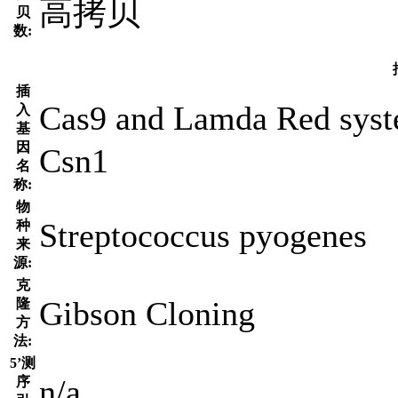
高拷贝
贝
数:
插
Cas9 and Lamda Red sys
入
基
因
Csn1
名
称:
物
Streptococcus pyogenes
种
来
源:
克
Gibson Cloning
隆
方
法:
5’测
n/a
序