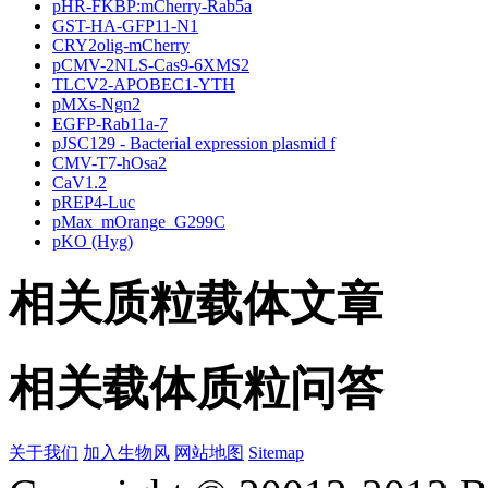
pHR-FKBP:mCherry-Rab5a
GST-HA-GFP11-N1
CRY2olig-mCherry
pCMV-2NLS-Cas9-6XMS2
TLCV2-APOBEC1-YTH
pMXs-Ngn2
EGFP-Rab11a-7
pJSC129 - Bacterial expression plasmid f
CMV-T7-hOsa2
CaV1.2
pREP4-Luc
pMax_mOrange_G299C
pKO (Hyg)
相关质粒载体文章
相关载体质粒问答
关于我们
加入生物风
网站地图
Sitemap