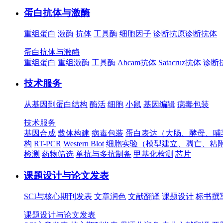
蛋白抗体与激酶
重组蛋白
激酶
抗体
工具酶
细胞因子
诊断抗原
诊断抗体
蛋白抗体与激酶
重组蛋白
重组激酶
工具酶
Abcam抗体
Satacruz抗体
诊断
技术服务
从基因到蛋白结构
酶活
细胞
小鼠
基因编辑
病毒包装
技术服务
基因合成
载体构建
病毒包装
蛋白表达（大肠、酵母、哺
构
RT-PCR
Western Blot
细胞实验（模型建立、凋亡、粘
检测
药物筛选
单抗与多抗制备
甲基化检测
芯片
课题设计与论文发表
SCI与核心期刊发表
文章润色
文献翻译
课题设计
标书撰
课题设计与论文发表