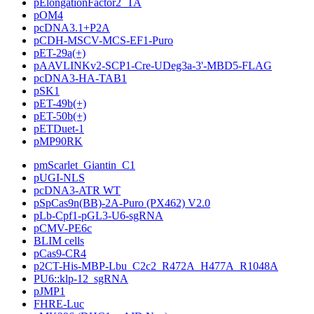
pElongationFactor2_TA
pOM4
pcDNA3.1+P2A
pCDH-MSCV-MCS-EF1-Puro
pET-29a(+)
pAAVLINKv2-SCP1-Cre-UDeg3a-3'-MBD5-FLAG
pcDNA3-HA-TAB1
pSK1
pET-49b(+)
pET-50b(+)
pETDuet-1
pMP90RK
pmScarlet_Giantin_C1
pUGI-NLS
pcDNA3-ATR WT
pSpCas9n(BB)-2A-Puro (PX462) V2.0
pLb-Cpf1-pGL3-U6-sgRNA
pCMV-PE6c
BLIM cells
pCas9-CR4
p2CT-His-MBP-Lbu_C2c2_R472A_H477A_R1048A
PU6::klp-12_sgRNA
pJMP1
FHRE-Luc