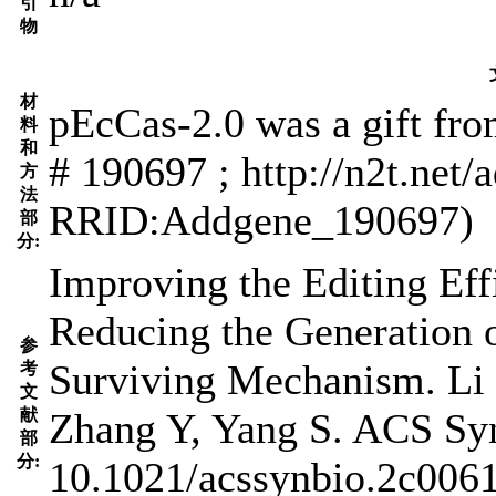
引
物
材
pEcCas-2.0 was a gift fr
料
和
# 190697 ; http://n2t.net
方
法
RRID:Addgene_190697)
部
分:
Improving the Editing Ef
Reducing the Generation 
参
Surviving Mechanism. Li 
考
文
献
Zhang Y, Yang S. ACS Syn
部
分:
10.1021/acssynbio.2c0061