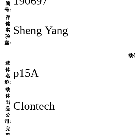
190697
编
号:
存
储
Sheng Yang
实
验
室:
载
载
p15A
体
名
称:
载
体
Clontech
出
品
公
司:
完