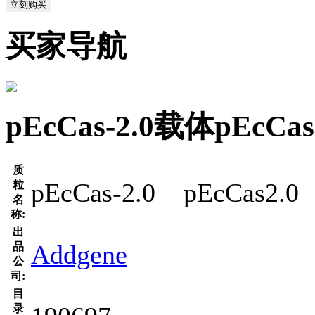
立刻购买
买家导航
pEcCas-2.0载体pEc
质
pEcCas-2.0 pEcCas2.0
粒
名
称:
出
Addgene
品
公
司:
目
录