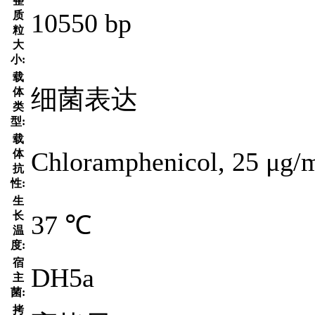
整
10550 bp
质
粒
大
小:
载
细菌表达
体
类
型:
载
Chloramphenicol, 25 μg/
体
抗
性:
生
长
37 ℃
温
度:
宿
DH5a
主
菌:
拷