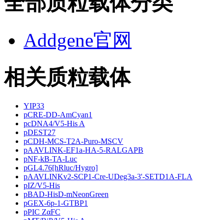
全部质粒载体分类
Addgene官网
相关质粒载体
YIP33
pCRE-DD-AmCyan1
pcDNA4/V5-His A
pDEST27
pCDH-MCS-T2A-Puro-MSCV
pAAVLINK-EF1a-HA-5-RALGAPB
pNF-kB-TA-Luc
pGL4.76[hRluc/Hygro]
pAAVLINKv2-SCP1-Cre-UDeg3a-3'-SETD1A-FLA
pIZ/V5-His
pBAD-HisD-mNeonGreen
pGEX-6p-1-GTBP1
pPIC ZαFC