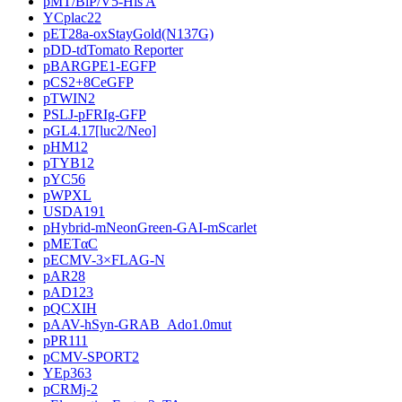
pMT/BiP/V5-His A
YCplac22
pET28a-oxStayGold(N137G)
pDD-tdTomato Reporter
pBARGPE1-EGFP
pCS2+8CeGFP
pTWIN2
PSLJ-pFRIg-GFP
pGL4.17[luc2/Neo]
pHM12
pTYB12
pYC56
pWPXL
USDA191
pHybrid-mNeonGreen-GAI-mScarlet
pMETαC
pECMV-3×FLAG-N
pAR28
pAD123
pQCXIH
pAAV-hSyn-GRAB_Ado1.0mut
pPR111
pCMV-SPORT2
YEp363
pCRMj-2