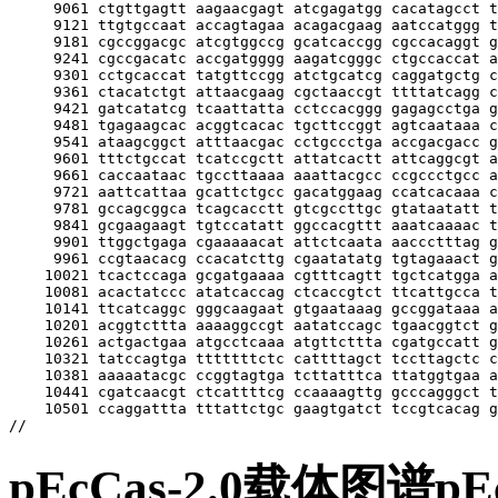
pEcCas-2.0载体图谱p