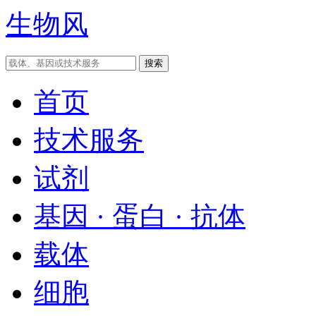
生物风
首页
技术服务
试剂
基因 · 蛋白 · 抗体
载体
细胞