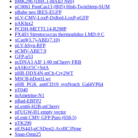
pMK296 (DHC1-mAID Neo)
pC0061 PsmCas13 (B05) His6-TwinStrep-SUM
pBabe neo IRES-EGFP
pLV-CMV-LoxP-DsRed-LoxP-eGFP
pAKlux2
PCDH-METTL14-R298P
PX403 Streptococcus thermophilus LMD-9 C
xCas9(3.7)-ABE(7.10)
pLV-hSyn-RFP
pCMV-ABE7.9
GFP-p53
pcDNA3 AIF 1-90 mCherry FRB
pASKt15C+SrtA
pHR-DDX4N-mCh-Cry2WT
MSCB-hDot1Lwt
pHR_PGK_antiCD19_synNotch_Gal4VP64
pT040
mAmetrine-N1
pBad-EBFP2
pLenti6-H2B-mCherry
pFUGW-H1 empty vector
pLenti CMV GFP Puro (658-5)
pTK299
pEJS443-pCSDest2-AcrIIC3Nme
Snap-Omp25