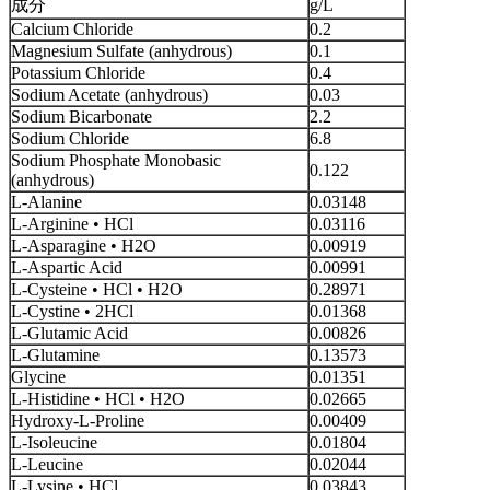
成分
g/L
Calcium Chloride
0.2
Magnesium Sulfate (anhydrous)
0.1
Potassium Chloride
0.4
Sodium Acetate (anhydrous)
0.03
Sodium Bicarbonate
2.2
Sodium Chloride
6.8
Sodium Phosphate Monobasic
0.122
(anhydrous)
L-Alanine
0.03148
L-Arginine • HCl
0.03116
L-Asparagine • H2O
0.00919
L-Aspartic Acid
0.00991
L-Cysteine • HCl • H2O
0.28971
L-Cystine • 2HCl
0.01368
L-Glutamic Acid
0.00826
L-Glutamine
0.13573
Glycine
0.01351
L-Histidine • HCl • H2O
0.02665
Hydroxy-L-Proline
0.00409
L-Isoleucine
0.01804
L-Leucine
0.02044
L-Lysine • HCl
0.03843