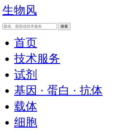
生物风
首页
技术服务
试剂
基因 · 蛋白 · 抗体
载体
细胞