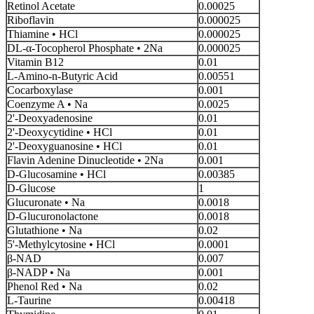
Retinol Acetate
0.00025
Riboflavin
0.000025
Thiamine • HCl
0.000025
DL-α-Tocopherol Phosphate • 2Na
0.000025
Vitamin B12
0.01
L-Amino-n-Butyric Acid
0.00551
Cocarboxylase
0.001
Coenzyme A • Na
0.0025
2'-Deoxyadenosine
0.01
2'-Deoxycytidine • HCl
0.01
2'-Deoxyguanosine • HCl
0.01
Flavin Adenine Dinucleotide • 2Na
0.001
D-Glucosamine • HCl
0.00385
D-Glucose
1
Glucuronate • Na
0.0018
D-Glucuronolactone
0.0018
Glutathione • Na
0.02
5'-Methylcytosine • HCl
0.0001
β-NAD
0.007
β-NADP • Na
0.001
Phenol Red • Na
0.02
L-Taurine
0.00418