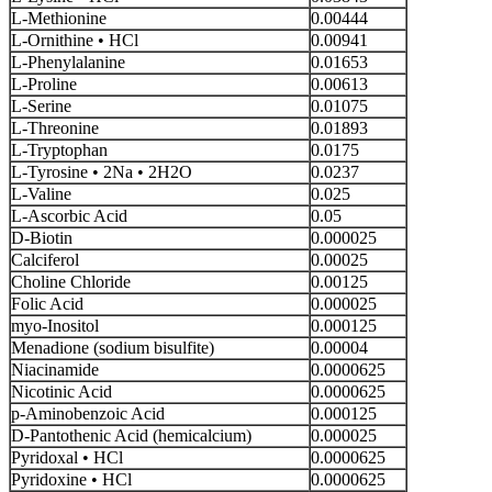
L-Methionine
0.00444
L-Ornithine • HCl
0.00941
L-Phenylalanine
0.01653
L-Proline
0.00613
L-Serine
0.01075
L-Threonine
0.01893
L-Tryptophan
0.0175
L-Tyrosine • 2Na • 2H2O
0.0237
L-Valine
0.025
L-Ascorbic Acid
0.05
D-Biotin
0.000025
Calciferol
0.00025
Choline Chloride
0.00125
Folic Acid
0.000025
myo-Inositol
0.000125
Menadione (sodium bisulfite)
0.00004
Niacinamide
0.0000625
Nicotinic Acid
0.0000625
p-Aminobenzoic Acid
0.000125
D-Pantothenic Acid (hemicalcium)
0.000025
Pyridoxal • HCl
0.0000625
Pyridoxine • HCl
0.0000625