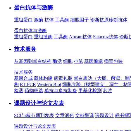
蛋白抗体与激酶
重组蛋白
激酶
抗体
工具酶
细胞因子
诊断抗原
诊断抗体
蛋白抗体与激酶
重组蛋白
重组激酶
工具酶
Abcam抗体
Satacruz抗体
诊断
技术服务
从基因到蛋白结构
酶活
细胞
小鼠
基因编辑
病毒包装
技术服务
基因合成
载体构建
病毒包装
蛋白表达（大肠、酵母、哺
构
RT-PCR
Western Blot
细胞实验（模型建立、凋亡、粘
检测
药物筛选
单抗与多抗制备
甲基化检测
芯片
课题设计与论文发表
SCI与核心期刊发表
文章润色
文献翻译
课题设计
标书撰
课题设计与论文发表