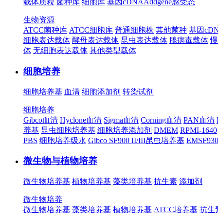
载体质粒
菌种库
细胞库
基因cDNA
Addgene
感受态
生物资源
ATCC菌种库
ATCC细胞库
普通细胞株
其他菌种
基因cD
细胞表达载体
酵母表达载体
昆虫表达载体
腺病毒载体
慢
体
无细胞表达载体
其他类型载体
细胞培养
细胞培养基
血清
细胞添加剂
转染试剂
细胞培养
Gibco血清
Hyclone血清
Sigma血清
Corning血清
PAN血清
养基
昆虫细胞培养基
细胞培养添加剂
DMEM
RPMI-1640
PBS
细胞培养级水
Gibco SF900 II/III昆虫培养基
EMSF9
微生物与植物培养
微生物培养基
植物培养基
藻类培养基
抗生素
添加剂
微生物培养
微生物培养基
藻类培养基
植物培养基
ATCC培养基
抗生