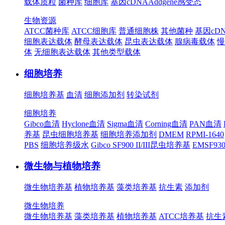
载体质粒
菌种库
细胞库
基因cDNA
Addgene
感受态
生物资源
ATCC菌种库
ATCC细胞库
普通细胞株
其他菌种
基因cD
细胞表达载体
酵母表达载体
昆虫表达载体
腺病毒载体
慢
体
无细胞表达载体
其他类型载体
细胞培养
细胞培养基
血清
细胞添加剂
转染试剂
细胞培养
Gibco血清
Hyclone血清
Sigma血清
Corning血清
PAN血清
养基
昆虫细胞培养基
细胞培养添加剂
DMEM
RPMI-1640
PBS
细胞培养级水
Gibco SF900 II/III昆虫培养基
EMSF9
微生物与植物培养
微生物培养基
植物培养基
藻类培养基
抗生素
添加剂
微生物培养
微生物培养基
藻类培养基
植物培养基
ATCC培养基
抗生