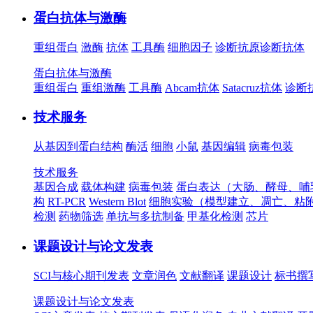
蛋白抗体与激酶
重组蛋白
激酶
抗体
工具酶
细胞因子
诊断抗原
诊断抗体
蛋白抗体与激酶
重组蛋白
重组激酶
工具酶
Abcam抗体
Satacruz抗体
诊断
技术服务
从基因到蛋白结构
酶活
细胞
小鼠
基因编辑
病毒包装
技术服务
基因合成
载体构建
病毒包装
蛋白表达（大肠、酵母、哺
构
RT-PCR
Western Blot
细胞实验（模型建立、凋亡、粘
检测
药物筛选
单抗与多抗制备
甲基化检测
芯片
课题设计与论文发表
SCI与核心期刊发表
文章润色
文献翻译
课题设计
标书撰
课题设计与论文发表