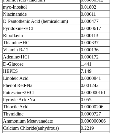
myo-Inositol
0.01802
Niacinamide
0.00611
D-Pantothenic Acid (hemicalcium)
0.000477
Pyridoxine•HCl
0.0000617
Riboflavin
0.000113
Thiamine•HCl
0.000337
Vitamin B-12
0.000136
Adenine•HCl
0.000172
D-Glucose
1.441
HEPES
7.149
Linoleic Acid
0.0000841
Phenol Red•Na
0.001242
Putrescine•2HCl
0.000000161
Pyruvic Acid•Na
0.055
Thioctic Acid
0.00000206
Thymidine
0.0000727
Ammonium Metavanadate
0.000000006
Calcium Chloride(anhydrous)
0.2219