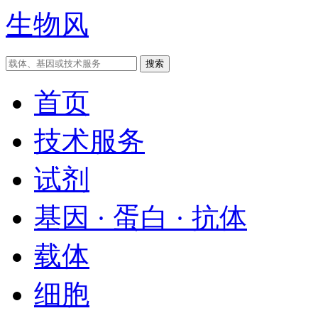
生物风
首页
技术服务
试剂
基因 · 蛋白 · 抗体
载体
细胞