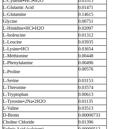
L-Cysteine•HCl•H2O
0.03513
L-Glutamic Acid
0.01471
L-Glutamine
0.14615
Glycine
0.00751
L-Histidine•HCl•H2O
0.02097
L-Isoleucine
0.01312
L-Leucine
0.03935
L-Lysine•HCl
0.03654
L-Methionine
0.00448
L-Phenylalanine
0.00496
0.00576
L-Proline
L-Serine
0.03153
L-Threonine
0.03574
L-Tryptophan
0.00613
L-Tyrosine•2Na•2H2O
0.01135
L-Valine
0.03513
D-Biotin
0.00000733
Choline Chloride
0.01396
Folinic Acid (calcium)
0.00000512