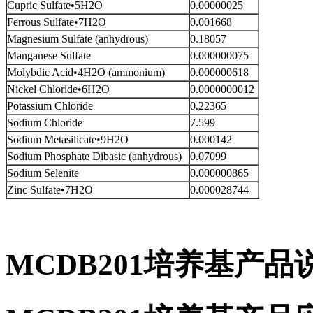
Cupric Sulfate•5H2O
0.00000025
Ferrous Sulfate•7H2O
0.001668
Magnesium Sulfate (anhydrous)
0.18057
Manganese Sulfate
0.000000075
Molybdic Acid•4H2O (ammonium)
0.000000618
Nickel Chloride•6H2O
0.0000000012
Potassium Chloride
0.22365
Sodium Chloride
7.599
Sodium Metasilicate•9H2O
0.000142
Sodium Phosphate Dibasic (anhydrous)
0.07099
Sodium Selenite
0.000000865
Zinc Sulfate•7H2O
0.000028744
MCDB201培养基产品