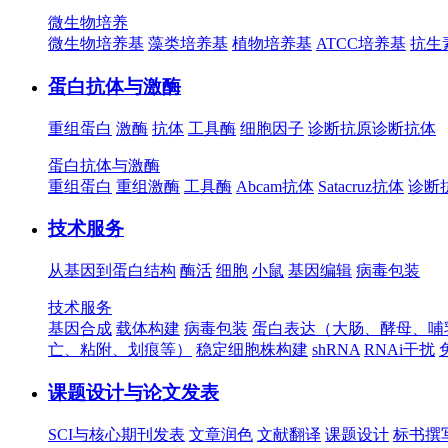
微生物培养
微生物培养基
藻类培养基
植物培养基
ATCC培养基
抗生
蛋白抗体与激酶
重组蛋白
激酶
抗体
工具酶
细胞因子
诊断抗原
诊断抗体
蛋白抗体与激酶
重组蛋白
重组激酶
工具酶
Abcam抗体
Satacruz抗体
诊断
技术服务
从基因到蛋白结构
酶活
细胞
小鼠
基因编辑
病毒包装
技术服务
基因合成
载体构建
病毒包装
蛋白表达（大肠、酵母、哺
亡、粘附、划痕等）
稳定细胞株构建
shRNA
RNAi干扰
课题设计与论文发表
SCI与核心期刊发表
文章润色
文献翻译
课题设计
标书撰