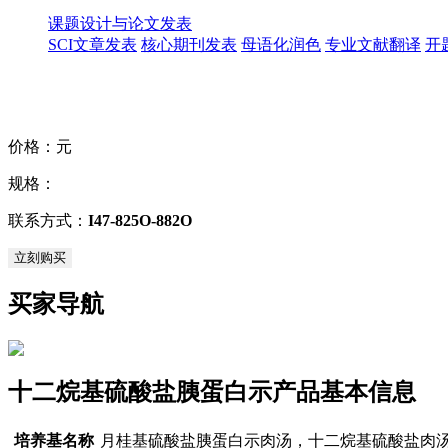
课题设计与论文发表
SCI文章发表
核心期刊发表
母语化润色
专业文献翻译
开
价格：
元
规格：
联系方式：
I47-825O-882O
立刻购买
买家导航
十二烷基硫酸盐胰蛋白示产品基本信息
培养基名称
月桂基硫酸盐胰蛋白示肉汤，十二烷基硫酸盐肉汤