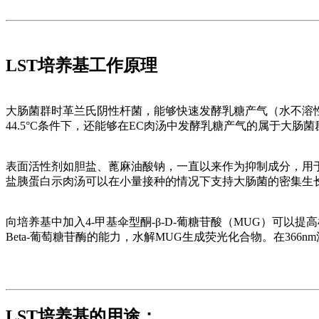
LST培养基工作原理
大肠菌群时革兰氏阴性杆菌，能够快速发酵乳糖产气（水不溶性
44.5°C条件下，还能够在EC肉汤中发酵乳糖产气的属于大肠
表面活性剂如胆盐、蓖麻油酸钠，一直以来作为抑制成分，用
盐胰蛋白示肉汤可以在小量接种的情况下支持大肠菌的密集生
向培养基中加入4-甲基伞型酮-β-D-葡糖苷酸（MUG）可
Beta-葡萄糖苷酶的能力，水解MUG生成荧光化合物。在36
LST培养基的用途：