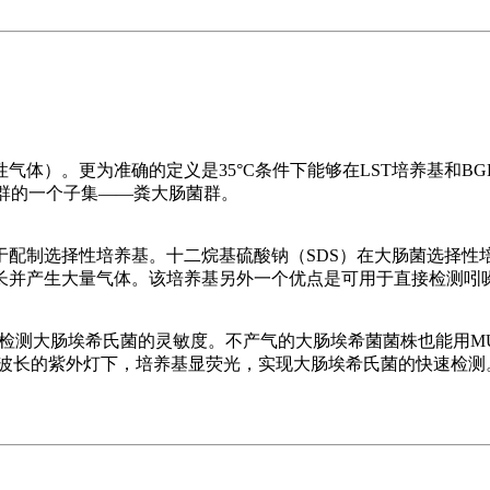
气体）。更为准确的定义是35°C条件下能够在LST培养基和B
菌群的一个子集——粪大肠菌群。
于配制选择性培养基。十二烷基硫酸钠（SDS）在大肠菌选择性
长并产生大量气体。该培养基另外一个优点是可用于直接检测吲
以提高检测大肠埃希氏菌的灵敏度。不产气的大肠埃希菌菌株也能用
6nm波长的紫外灯下，培养基显荧光，实现大肠埃希氏菌的快速检测