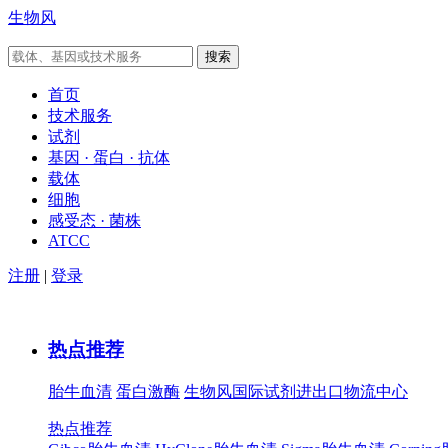
生物风
首页
技术服务
试剂
基因 · 蛋白 · 抗体
载体
细胞
感受态 · 菌株
ATCC
注册
|
登录
热点推荐
胎牛血清
蛋白激酶
生物风国际试剂进出口物流中心
热点推荐