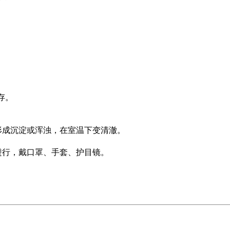
存。
形成沉淀或浑浊，在室温下变清澈。
进行，戴口罩、手套、护目镜。