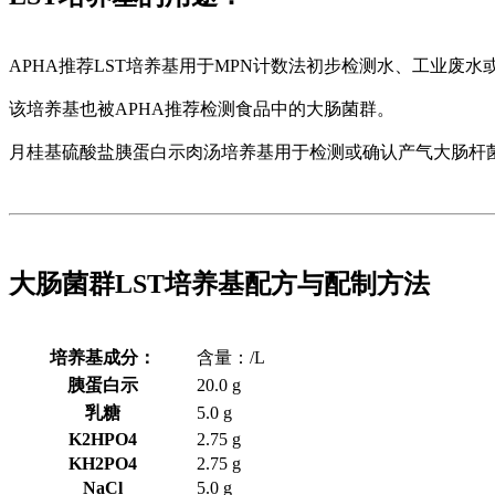
APHA推荐LST培养基用于MPN计数法初步检测水、工业废
该培养基也被APHA推荐检测食品中的大肠菌群。
月桂基硫酸盐胰蛋白示肉汤培养基用于检测或确认产气大肠杆菌（coli
大肠菌群LST培养基配方与配制方法
培养基成分：
含量：/L
胰蛋白示
20.0 g
乳糖
5.0 g
K2HPO4
2.75 g
KH2PO4
2.75 g
NaCl
5.0 g