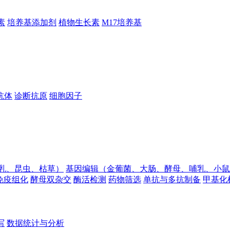
素
培养基添加剂
植物生长素
M17培养基
抗体
诊断抗原
细胞因子
乳、昆虫、枯草）
基因编辑（金葡菌、大肠、酵母、哺乳、小鼠
免疫组化
酵母双杂交
酶活检测
药物筛选
单抗与多抗制备
甲基化
写
数据统计与分析