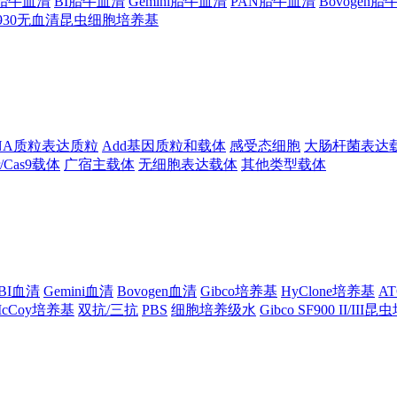
ng胎牛血清
BI胎牛血清
Gemini胎牛血清
PAN胎牛血清
Bovogen
F930无血清昆虫细胞培养基
NA质粒表达质粒
Add基因质粒和载体
感受态细胞
大肠杆菌表达
pr/Cas9载体
广宿主载体
无细胞表达载体
其他类型载体
BI血清
Gemini血清
Bovogen血清
Gibco培养基
HyClone培养基
A
cCoy培养基
双抗/三抗
PBS
细胞培养级水
Gibco SF900 II/III