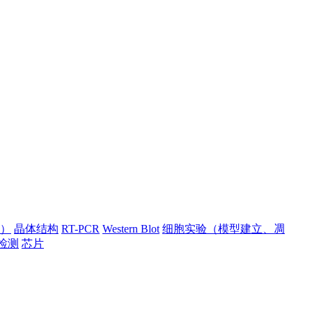
）
晶体结构
RT-PCR
Western Blot
细胞实验（模型建立、凋
检测
芯片