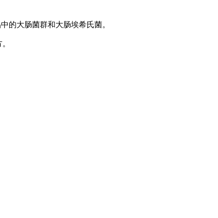
奶制品中的大肠菌群和大肠埃希氏菌。
方。