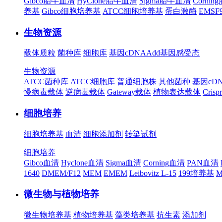
Gibco胎牛血清
HyClone胎牛血清
Sigma胎牛血清
Corni
养基
Gibco细胞培养基
ATCC细胞培养基
蛋白激酶
EMS
生物资源
载体质粒
菌种库
细胞库
基因cDNA
Add基因
感受态
生物资源
ATCC菌种库
ATCC细胞库
普通细胞株
其他菌种
基因cD
慢病毒载体
逆病毒载体
Gateway载体
植物表达载体
Cris
细胞培养
细胞培养基
血清
细胞添加剂
转染试剂
细胞培养
Gibco血清
Hyclone血清
Sigma血清
Corning血清
PAN血清
1640
DMEM/F12
MEM
EMEM
Leibovitz L-15
199培养基
M
微生物与植物培养
微生物培养基
植物培养基
藻类培养基
抗生素
添加剂