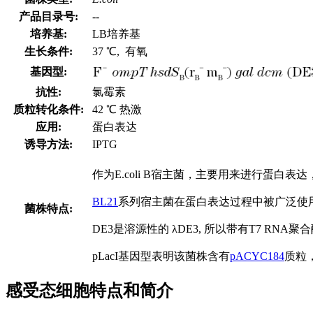
产品目录号:
--
培养基:
LB培养基
生长条件:
37 ℃, 有氧
基因型:
抗性:
氯霉素
质粒转化条件:
42 ℃ 热激
应用:
蛋白表达
诱导方法:
IPTG
作为E.coli B宿主菌，主要用来进行蛋白
BL21
系列宿主菌在蛋白表达过程中被广泛使用
菌株特点:
DE3是溶源性的 λDE3, 所以带有T7 R
pLacI基因型表明该菌株含有
pACYC184
质粒
感受态细胞特点和简介