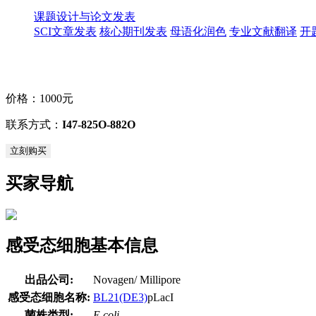
课题设计与论文发表
SCI文章发表
核心期刊发表
母语化润色
专业文献翻译
开
价格：
1000元
联系方式：
I47-825O-882O
立刻购买
买家导航
感受态细胞基本信息
出品公司:
Novagen/ Millipore
感受态细胞名称:
BL21(DE3)
pLacI
菌株类型:
E.coli