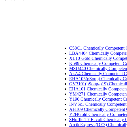
C58C1 Chemically Competent C
LBA4404 Chemically Competen
XL10-Gold Chemically Compete
K599 Chemically Competent Ce
MSU440 Chemically Competent
Ar.A4 Chemically Competent C
EHA105(pSoup) Chemically Co
GV3101(pSoup-p19) Chemicall
EHA101 Chemically Competent
YM4271 Chemically Competent
Y190 Chemically Competent Ce
INVSc1 Chemically Competent 
AH109 Chemically Competent 
Y2HGold Chemically Competen
SHuffle T7 E. coli Chemically
ArcticExpress (DE3) Chemical