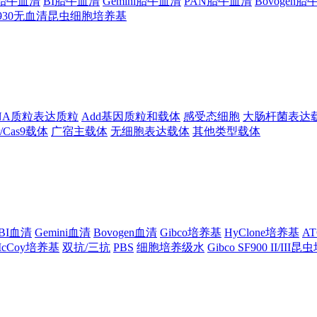
ng胎牛血清
BI胎牛血清
Gemini胎牛血清
PAN胎牛血清
Bovogen
F930无血清昆虫细胞培养基
NA质粒表达质粒
Add基因质粒和载体
感受态细胞
大肠杆菌表达
pr/Cas9载体
广宿主载体
无细胞表达载体
其他类型载体
BI血清
Gemini血清
Bovogen血清
Gibco培养基
HyClone培养基
A
cCoy培养基
双抗/三抗
PBS
细胞培养级水
Gibco SF900 II/III