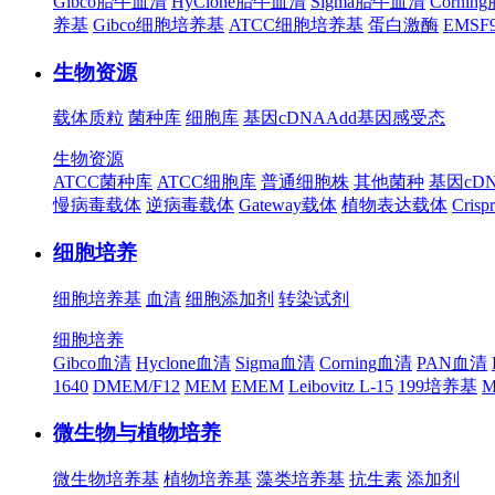
Gibco胎牛血清
HyClone胎牛血清
Sigma胎牛血清
Corni
养基
Gibco细胞培养基
ATCC细胞培养基
蛋白激酶
EMS
生物资源
载体质粒
菌种库
细胞库
基因cDNA
Add基因
感受态
生物资源
ATCC菌种库
ATCC细胞库
普通细胞株
其他菌种
基因cD
慢病毒载体
逆病毒载体
Gateway载体
植物表达载体
Cris
细胞培养
细胞培养基
血清
细胞添加剂
转染试剂
细胞培养
Gibco血清
Hyclone血清
Sigma血清
Corning血清
PAN血清
1640
DMEM/F12
MEM
EMEM
Leibovitz L-15
199培养基
M
微生物与植物培养
微生物培养基
植物培养基
藻类培养基
抗生素
添加剂