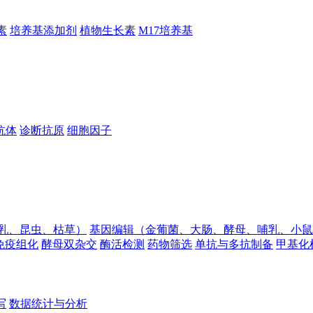
素
培养基添加剂
植物生长素
M17培养基
抗体
诊断抗原
细胞因子
乳、昆虫、枯草）
基因编辑（金葡菌、大肠、酵母、哺乳、小鼠
免疫组化
酵母双杂交
酶活检测
药物筛选
单抗与多抗制备
甲基化
写
数据统计与分析