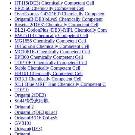
HT115(DE3) Chemically Competent Cell
ER2566 Chemically Competent Cell
OverExpress C43(DE3) Chemically Competen
OrigamiB(DE3)pLysS Chemically Competent
Rosetta 2(DE3) Chemically Competent Cell
BL21-CodonPlus (DE3)-RIPL Chemically Com
BW25113 Chemically Competent Cell
MG1655 Chemically Competent Cell
DH5α λpir Chemically Competent Cell
MC1061F- Chemically Competent Cell
EPI300 Chemically Competent Cell
TOP10F` Chemically Competent Cell
Stable Chemically Competent Cell
HB101 Chemically Competent Cell
DB3.1 Chemically Competent Cell
XL1-Blue MRF` Kan Chemically Competent C
TOP10
Origami 2(DE3)
Stbl4感受态细胞
Origami 2
Origami 2(DE3)pLacI
OrigamiB(DE3)pLysS
GV3101
Origami(DE3)
Origami