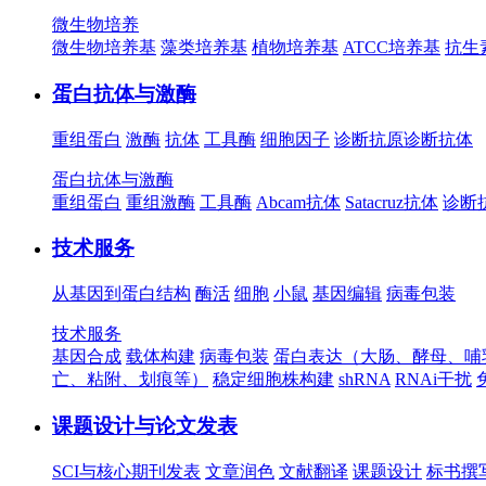
微生物培养
微生物培养基
藻类培养基
植物培养基
ATCC培养基
抗生
蛋白抗体与激酶
重组蛋白
激酶
抗体
工具酶
细胞因子
诊断抗原
诊断抗体
蛋白抗体与激酶
重组蛋白
重组激酶
工具酶
Abcam抗体
Satacruz抗体
诊断
技术服务
从基因到蛋白结构
酶活
细胞
小鼠
基因编辑
病毒包装
技术服务
基因合成
载体构建
病毒包装
蛋白表达（大肠、酵母、哺
亡、粘附、划痕等）
稳定细胞株构建
shRNA
RNAi干扰
课题设计与论文发表
SCI与核心期刊发表
文章润色
文献翻译
课题设计
标书撰