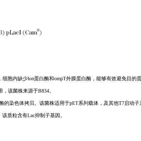
表达，细胞内缺少lon蛋白酶和ompT外膜蛋白酶，能够有效避免目的
，该菌株来源于B834。
NA聚合酶的染色体拷贝。该菌株适用于pET系列载体，及其他T7启动
，该质粒含有Lac抑制子基因。