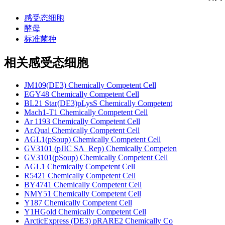
感受态细胞
酵母
标准菌种
相关感受态细胞
JM109(DE3) Chemically Competent Cell
EGY48 Chemically Competent Cell
BL21 Star(DE3)pLysS Chemically Competent
Mach1-T1 Chemically Competent Cell
Ar 1193 Chemically Competent Cell
Ar.Qual Chemically Competent Cell
AGL1(pSoup) Chemically Competent Cell
GV3101 (pJIC SA_Rep) Chemically Competen
GV3101(pSoup) Chemically Competent Cell
AGL1 Chemically Competent Cell
R5421 Chemically Competent Cell
BY4741 Chemically Competent Cell
NMY51 Chemically Competent Cell
Y187 Chemically Competent Cell
Y1HGold Chemically Competent Cell
ArcticExpress (DE3) pRARE2 Chemically Co