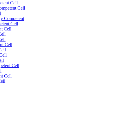
tent Cell
mpetent Cell
l
ly Competent
tent Cell
t Cell
ell
ell
nt Cell
ell
Cell
ll
etent Cell
l
t Cell
ell