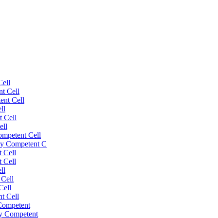
ell
t Cell
nt Cell
ll
 Cell
ell
mpetent Cell
y Competent C
 Cell
 Cell
ll
Cell
Cell
t Cell
 Competent
ly Competent