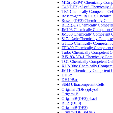
M15(pREP4) Chemically Compe
C43(DE3) pLysS Chemically Co
TB1 Chemically Competent Cel
Rosetta-gami B(DE3) Chemical
Rosetta(DE3) Chemically Compe
BL21(AI) Chemically Competen
JM108 Chemically Competent C
JM330 Chemically Competent C
S17-1 λpir Chemically Compete
GT115 Chemically Competent C
EPI400 Chemically Competent 
Turbo Chemically Competent Ce
BJ5183-AD-1 Chemically Comp
TG1 Chemically Competent Cel
XL2-Blue Chemically Competen
JM110 Chemically Competent C
DH5α
DH10Bac
Stbl3 Ultracompetent Cells
Origami 2(DE3)pLysS
Origami B
OrigamiB(DE3)pLacI
BL21(DE3)
OrigamiB(DE3)
Origami(DE3)pLysS