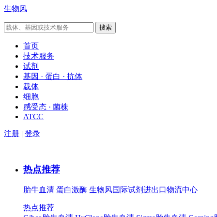
生物风
首页
技术服务
试剂
基因 · 蛋白 · 抗体
载体
细胞
感受态 · 菌株
ATCC
注册
|
登录
热点推荐
胎牛血清
蛋白激酶
生物风国际试剂进出口物流中心
热点推荐