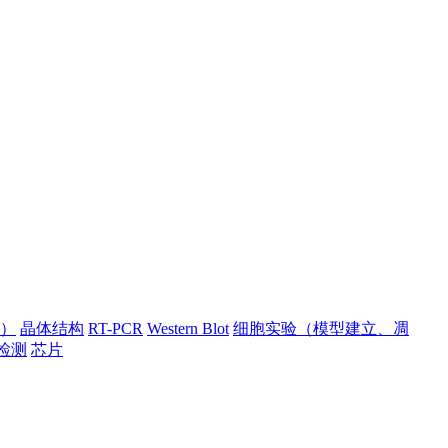
）
晶体结构
RT-PCR
Western Blot
细胞实验（模型建立、凋
检测
芯片