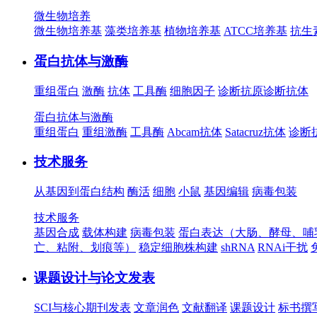
微生物培养
微生物培养基
藻类培养基
植物培养基
ATCC培养基
抗生
蛋白抗体与激酶
重组蛋白
激酶
抗体
工具酶
细胞因子
诊断抗原
诊断抗体
蛋白抗体与激酶
重组蛋白
重组激酶
工具酶
Abcam抗体
Satacruz抗体
诊断
技术服务
从基因到蛋白结构
酶活
细胞
小鼠
基因编辑
病毒包装
技术服务
基因合成
载体构建
病毒包装
蛋白表达（大肠、酵母、哺
亡、粘附、划痕等）
稳定细胞株构建
shRNA
RNAi干扰
课题设计与论文发表
SCI与核心期刊发表
文章润色
文献翻译
课题设计
标书撰