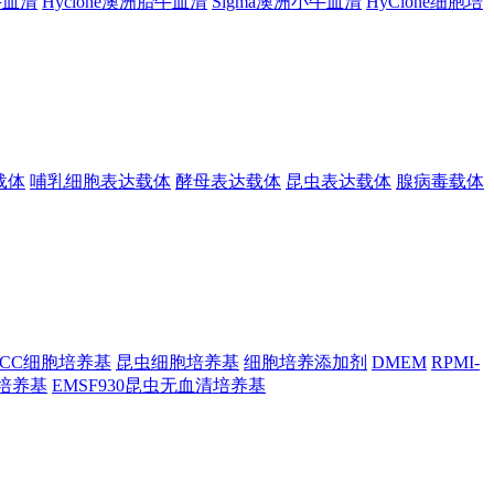
胎牛血清
Hyclone澳洲胎牛血清
Sigma澳洲小牛血清
HyClone细胞培
载体
哺乳细胞表达载体
酵母表达载体
昆虫表达载体
腺病毒载体
TCC细胞培养基
昆虫细胞培养基
细胞培养添加剂
DMEM
RPMI-
昆虫培养基
EMSF930昆虫无血清培养基