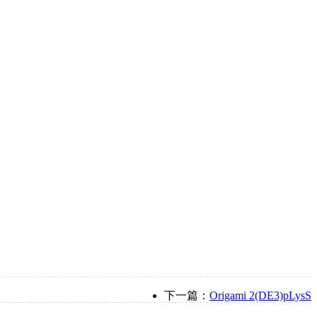
下一篇：
Origami 2(DE3)pLysS