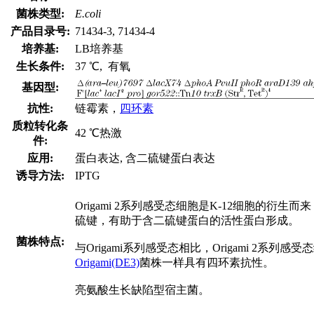
菌株类型:
E.coli
产品目录号:
71434-3, 71434-4
培养基:
LB培养基
生长条件:
37 ℃, 有氧
基因型:
抗性:
链霉素，
四环素
质粒转化条
42 ℃热激
件:
应用:
蛋白表达, 含二硫键蛋白表达
诱导方法:
IPTG
Origami 2系列感受态细胞是K-12细胞的衍生而来，在th
硫键，有助于含二硫键蛋白的活性蛋白形成。
菌株特点:
与Origami系列感受态相比，Origami 2
Origami(DE3)
菌株一样具有四环素抗性。
亮氨酸生长缺陷型宿主菌。