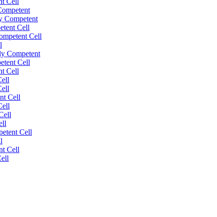
t Cell
 Competent
ly Competent
tent Cell
mpetent Cell
l
ly Competent
tent Cell
t Cell
ell
ell
nt Cell
ell
Cell
ll
etent Cell
l
t Cell
ell