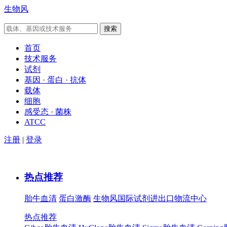
生物风
首页
技术服务
试剂
基因 · 蛋白 · 抗体
载体
细胞
感受态 · 菌株
ATCC
注册
|
登录
热点推荐
胎牛血清
蛋白激酶
生物风国际试剂进出口物流中心
热点推荐