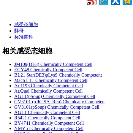
感受态细胞
酵母
标准菌种
相关感受态细胞
JM109(DE3) Chemically Competent Cell
EGY48 Chemically Competent Cell
BL21 Star(DE3)pLysS Chemically Competent
Mach1-T1 Chemically Competent Cell
Ar 1193 Chemically Competent Cell
Ar.Qual Chemically Competent Cell
AGL1(pSoup) Chemically Competent Cell
GV3101 (pJIC SA_Rep) Chemically Competen
GV3101(pSoup) Chemically Competent Cell
AGL1 Chemically Competent Cell
R5421 Chemically Competent Cell
BY4741 Chemically Competent Cell
NMY51 Chemically Competent Cell