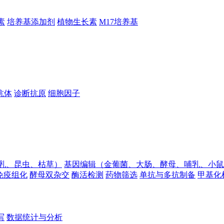
素
培养基添加剂
植物生长素
M17培养基
抗体
诊断抗原
细胞因子
乳、昆虫、枯草）
基因编辑（金葡菌、大肠、酵母、哺乳、小鼠
免疫组化
酵母双杂交
酶活检测
药物筛选
单抗与多抗制备
甲基化
写
数据统计与分析