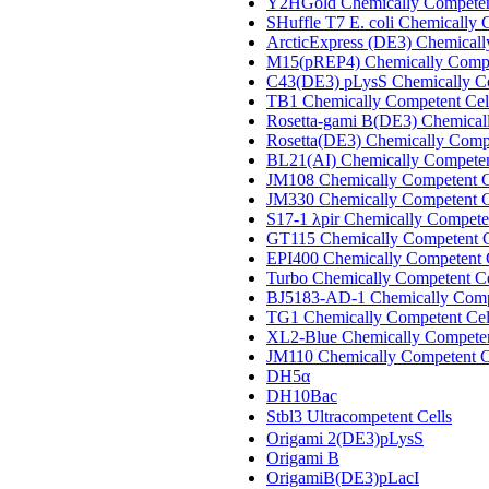
Y2HGold Chemically Competen
SHuffle T7 E. coli Chemically
ArcticExpress (DE3) Chemical
M15(pREP4) Chemically Compe
C43(DE3) pLysS Chemically Co
TB1 Chemically Competent Cel
Rosetta-gami B(DE3) Chemical
Rosetta(DE3) Chemically Compe
BL21(AI) Chemically Competen
JM108 Chemically Competent C
JM330 Chemically Competent C
S17-1 λpir Chemically Compete
GT115 Chemically Competent C
EPI400 Chemically Competent 
Turbo Chemically Competent Ce
BJ5183-AD-1 Chemically Comp
TG1 Chemically Competent Cel
XL2-Blue Chemically Competen
JM110 Chemically Competent C
DH5α
DH10Bac
Stbl3 Ultracompetent Cells
Origami 2(DE3)pLysS
Origami B
OrigamiB(DE3)pLacI