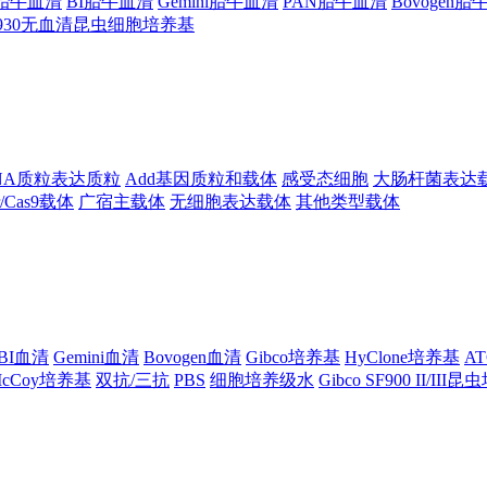
ng胎牛血清
BI胎牛血清
Gemini胎牛血清
PAN胎牛血清
Bovogen
F930无血清昆虫细胞培养基
NA质粒表达质粒
Add基因质粒和载体
感受态细胞
大肠杆菌表达
pr/Cas9载体
广宿主载体
无细胞表达载体
其他类型载体
BI血清
Gemini血清
Bovogen血清
Gibco培养基
HyClone培养基
A
cCoy培养基
双抗/三抗
PBS
细胞培养级水
Gibco SF900 II/III