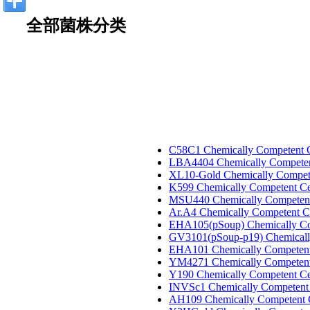
全部菌株分类
C58C1 Chemically Competent C
LBA4404 Chemically Competen
XL10-Gold Chemically Compete
K599 Chemically Competent Ce
MSU440 Chemically Competent
Ar.A4 Chemically Competent C
EHA105(pSoup) Chemically Co
GV3101(pSoup-p19) Chemicall
EHA101 Chemically Competent
YM4271 Chemically Competent
Y190 Chemically Competent Ce
INVSc1 Chemically Competent 
AH109 Chemically Competent 