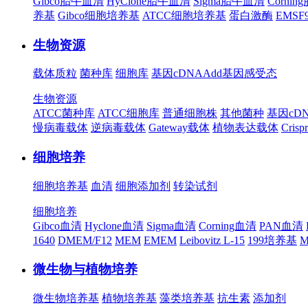
Gibco胎牛血清
HyClone胎牛血清
Sigma胎牛血清
Corni
养基
Gibco细胞培养基
ATCC细胞培养基
蛋白激酶
EMS
生物资源
载体质粒
菌种库
细胞库
基因cDNA
Add基因
感受态
生物资源
ATCC菌种库
ATCC细胞库
普通细胞株
其他菌种
基因cD
慢病毒载体
逆病毒载体
Gateway载体
植物表达载体
Cris
细胞培养
细胞培养基
血清
细胞添加剂
转染试剂
细胞培养
Gibco血清
Hyclone血清
Sigma血清
Corning血清
PAN血清
1640
DMEM/F12
MEM
EMEM
Leibovitz L-15
199培养基
M
微生物与植物培养
微生物培养基
植物培养基
藻类培养基
抗生素
添加剂