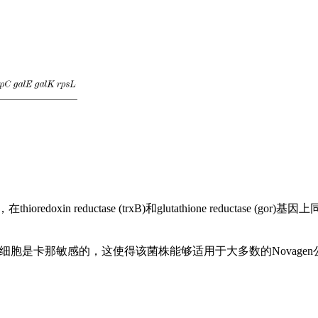
ioredoxin reductase (trxB)和glutathione redu
系列感受态细胞是卡那敏感的，这使得该菌株能够适用于大多数的Nova