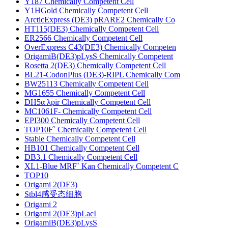
Y187 Chemically Competent Cell
Y1HGold Chemically Competent Cell
ArcticExpress (DE3) pRARE2 Chemically Co
HT115(DE3) Chemically Competent Cell
ER2566 Chemically Competent Cell
OverExpress C43(DE3) Chemically Competen
OrigamiB(DE3)pLysS Chemically Competent
Rosetta 2(DE3) Chemically Competent Cell
BL21-CodonPlus (DE3)-RIPL Chemically Com
BW25113 Chemically Competent Cell
MG1655 Chemically Competent Cell
DH5α λpir Chemically Competent Cell
MC1061F- Chemically Competent Cell
EPI300 Chemically Competent Cell
TOP10F` Chemically Competent Cell
Stable Chemically Competent Cell
HB101 Chemically Competent Cell
DB3.1 Chemically Competent Cell
XL1-Blue MRF` Kan Chemically Competent C
TOP10
Origami 2(DE3)
Stbl4感受态细胞
Origami 2
Origami 2(DE3)pLacI
OrigamiB(DE3)pLysS