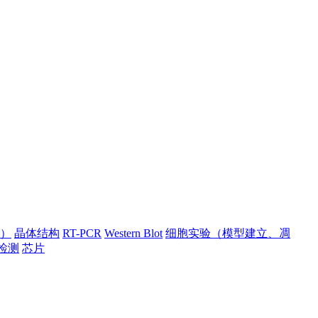
）
晶体结构
RT-PCR
Western Blot
细胞实验（模型建立、凋
检测
芯片