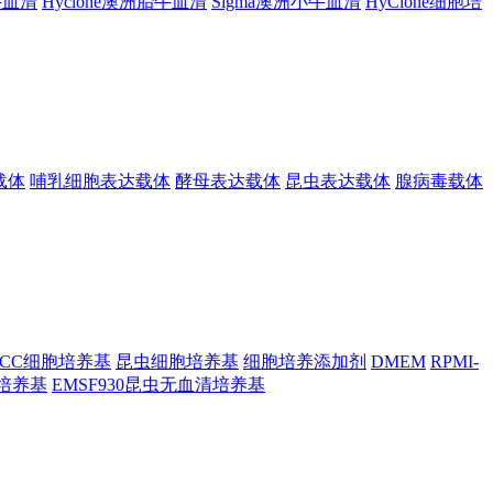
胎牛血清
Hyclone澳洲胎牛血清
Sigma澳洲小牛血清
HyClone细胞培
载体
哺乳细胞表达载体
酵母表达载体
昆虫表达载体
腺病毒载体
TCC细胞培养基
昆虫细胞培养基
细胞培养添加剂
DMEM
RPMI-
昆虫培养基
EMSF930昆虫无血清培养基