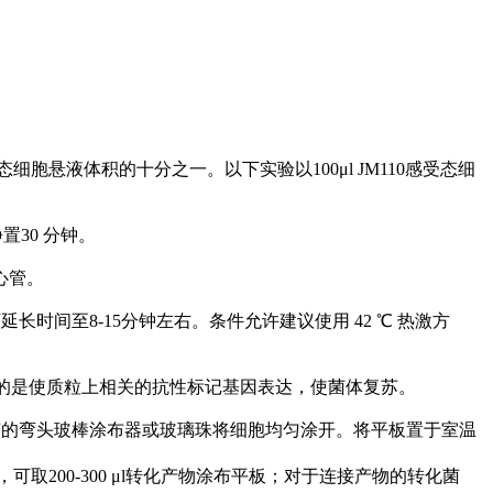
细胞悬液体积的十分之一。以下实验以100μl JM110感受态细
静置30 分钟。
离心管。
间至8-15分钟左右。条件允许建议使用 42 ℃ 热激方
pm），目的是使质粒上相关的抗性标记基因表达，使菌体复苏。
，用无菌的弯头玻棒涂布器或玻璃珠将细胞均匀涂开。将平板置于室温
00-300 μl转化产物涂布平板；对于连接产物的转化菌