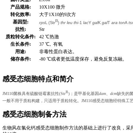
产品规格:
10X100 微升
转化效率:
大于1X10的9次方
R
基因型:
rps
L (Str
)
thr leu thi
-1
lac
Y
gal
K
gal
T
ara
ton
A
ts
抗性:
Str
质粒转化条件:
42 ℃热激
生长条件:
37 ℃, 有氧
用途:
非毒性蛋白表达。
储存条件:
-80 ℃或者更低温度保存，避免反复冻融。
感受态细胞特点和简介
R
JM110菌株具有硫酸链霉素抗性(
Str
)；是甲基化基因
dam
、
dcm
缺失的菌
一般不用于质粒构建，只适用于质粒转化。JM110感受态细胞经特殊工艺制
感受态细胞制备方法
生物风在氯化钙感受态细胞制作方法的基础上进行了改良，采用最新的二