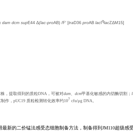
q
x dam dcm sup
E44 Δ
(lac-pro
AB) /F′ [
tra
D36
pro
AB
lac
I
lac
ZΔM15]
株，提取得到的质粒DNA，可被对
dam
、
dcm
甲基化敏感的内切酶切割；
7
作，pUC19 质粒检测转化效率约10
cfu/μg DNA。
价锰法感受态细胞制备方法，制备得到JM110超级感受态细胞（Ul