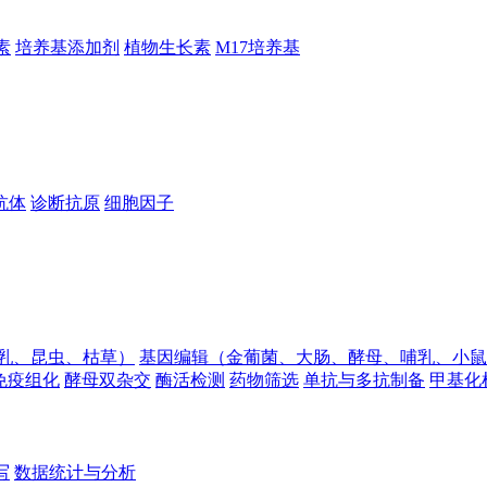
素
培养基添加剂
植物生长素
M17培养基
抗体
诊断抗原
细胞因子
乳、昆虫、枯草）
基因编辑（金葡菌、大肠、酵母、哺乳、小鼠
免疫组化
酵母双杂交
酶活检测
药物筛选
单抗与多抗制备
甲基化
写
数据统计与分析