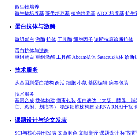
微生物培养
微生物培养基
藻类培养基
植物培养基
ATCC培养基
抗生
蛋白抗体与激酶
重组蛋白
激酶
抗体
工具酶
细胞因子
诊断抗原
诊断抗体
蛋白抗体与激酶
重组蛋白
重组激酶
工具酶
Abcam抗体
Satacruz抗体
诊断
技术服务
从基因到蛋白结构
酶活
细胞
小鼠
基因编辑
病毒包装
技术服务
基因合成
载体构建
病毒包装
蛋白表达（大肠、酵母、哺
亡、粘附、划痕等）
稳定细胞株构建
shRNA
RNAi干扰
课题设计与论文发表
SCI与核心期刊发表
文章润色
文献翻译
课题设计
标书撰