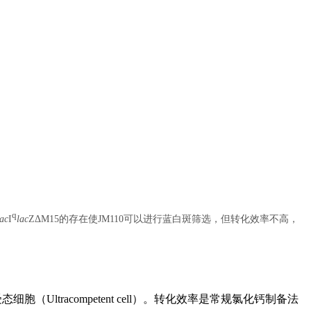
q
lac
I
lac
ZΔM15的存在使JM110可以进行蓝白斑筛选，但转化效率不高，
tracompetent cell）。转化效率是常规氯化钙制备法