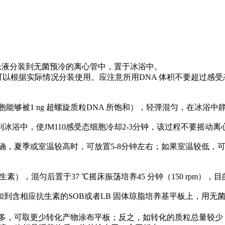
细胞悬液分装到无菌预冷的离心管中，置于冰浴中。
，可以根据实际情况分装使用。应注意所用DNA 体积不要超过感受态
感受态细胞能够被1 ng 超螺旋质粒DNA 所饱和），轻弹混匀，在冰浴中
转移到冰浴中，使JM110感受态细胞冷却2-3分钟，该过程不要摇动
季或室温较高时，可放置5-8分钟左右；如果室温较低，可延长时
（不含抗生素），混匀后置于37 ℃摇床振荡培养45 分钟（150 r
受态细胞加到含相应抗生素的SOB或者LB 固体琼脂培养基平板上
可取更少转化产物涂布平板；反之，如转化的质粒总量较少，可取2