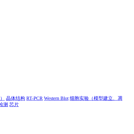
）
晶体结构
RT-PCR
Western Blot
细胞实验（模型建立、凋
检测
芯片