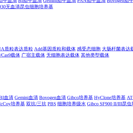
ng胎牛血清
BI胎牛血清
Gemini胎牛血清
PAN胎牛血清
Bovogen
F930无血清昆虫细胞培养基
NA质粒表达质粒
Add基因质粒和载体
感受态细胞
大肠杆菌表达
pr/Cas9载体
广宿主载体
无细胞表达载体
其他类型载体
BI血清
Gemini血清
Bovogen血清
Gibco培养基
HyClone培养基
A
cCoy培养基
双抗/三抗
PBS
细胞培养级水
Gibco SF900 II/III