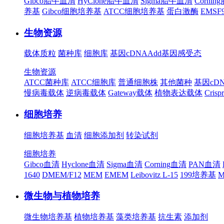
Gibco胎牛血清
HyClone胎牛血清
Sigma胎牛血清
Corni
养基
Gibco细胞培养基
ATCC细胞培养基
蛋白激酶
EMS
生物资源
载体质粒
菌种库
细胞库
基因cDNA
Add基因
感受态
生物资源
ATCC菌种库
ATCC细胞库
普通细胞株
其他菌种
基因cD
慢病毒载体
逆病毒载体
Gateway载体
植物表达载体
Cris
细胞培养
细胞培养基
血清
细胞添加剂
转染试剂
细胞培养
Gibco血清
Hyclone血清
Sigma血清
Corning血清
PAN血清
1640
DMEM/F12
MEM
EMEM
Leibovitz L-15
199培养基
M
微生物与植物培养
微生物培养基
植物培养基
藻类培养基
抗生素
添加剂