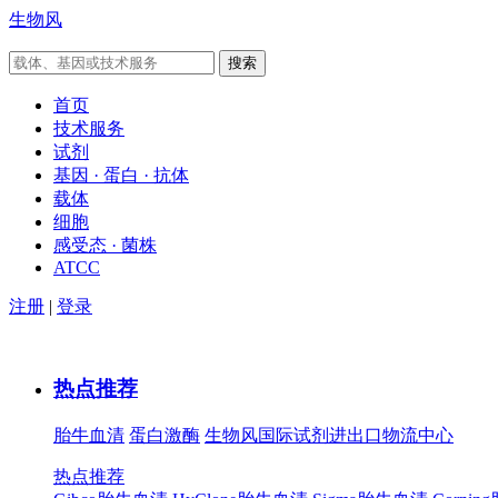
生物风
首页
技术服务
试剂
基因 · 蛋白 · 抗体
载体
细胞
感受态 · 菌株
ATCC
注册
|
登录
热点推荐
胎牛血清
蛋白激酶
生物风国际试剂进出口物流中心
热点推荐