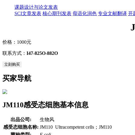
课题设计与论文发表
SCI文章发表
核心期刊发表
母语化润色
专业文献翻译
开
价格：
1000元
联系方式：
I47-825O-882O
立刻购买
买家导航
JM110感受态细胞基本信息
出品公司:
生物风
感受态细胞名称:
JM110 Ultracompetent cells；JM110
菌种类型:
E.coli