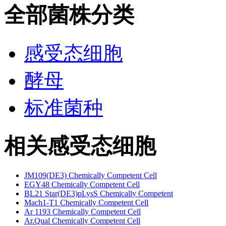
全部菌株分类
感受态细胞
酵母
标准菌种
相关感受态细胞
JM109(DE3) Chemically Competent Cell
EGY48 Chemically Competent Cell
BL21 Star(DE3)pLysS Chemically Competent
Mach1-T1 Chemically Competent Cell
Ar 1193 Chemically Competent Cell
Ar.Qual Chemically Competent Cell