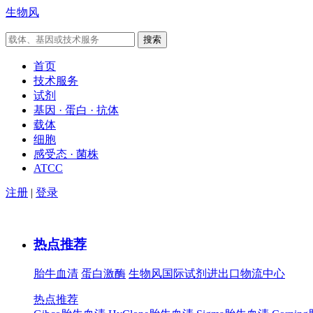
生物风
首页
技术服务
试剂
基因 · 蛋白 · 抗体
载体
细胞
感受态 · 菌株
ATCC
注册
|
登录
热点推荐
胎牛血清
蛋白激酶
生物风国际试剂进出口物流中心
热点推荐