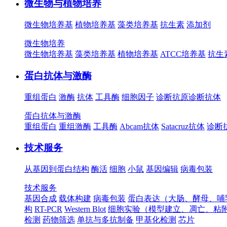
微生物与植物培养
微生物培养基
植物培养基
藻类培养基
抗生素
添加剂
微生物培养
微生物培养基
藻类培养基
植物培养基
ATCC培养基
抗生
蛋白抗体与激酶
重组蛋白
激酶
抗体
工具酶
细胞因子
诊断抗原
诊断抗体
蛋白抗体与激酶
重组蛋白
重组激酶
工具酶
Abcam抗体
Satacruz抗体
诊断
技术服务
从基因到蛋白结构
酶活
细胞
小鼠
基因编辑
病毒包装
技术服务
基因合成
载体构建
病毒包装
蛋白表达（大肠、酵母、哺
构
RT-PCR
Western Blot
细胞实验（模型建立、凋亡、粘
检测
药物筛选
单抗与多抗制备
甲基化检测
芯片