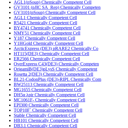
AGL1(pSoup) Chemically Competent Cell
GV3101 (pJIC SA_Rep) Chemically Competen
GV3101(pSoup) Chemically Competent Cell
AGL1 Chemically Competent Cell
R5421 Chemically Competent Cell
BY4741 Chemically Competent Cell
NMY51 Chemically Competent Cell
Y187 Chemically Competent Cell
Y1HGold Chemically Competent Cell
ArcticExpress (DE3) pRARE2 Chemically Co
HT115(DE3) Chemically Competent Cell
ER2566 Chemically Competent Cell
OverExpress C43(DE3) Chemically Competen
OrigamiB(DE3)pLysS Chemically Competent
Rosetta 2(DE3) Chemically Competent Cell
BL21-CodonPlus (DE3)-RIPL Chemically Com
BW25113 Chemically Competent Cell
MG1655 Chemically Competent Cell
DH5α λpir Chemically Competent Cell
MC1061F- Chemically Competent Cell
EPI300 Chemically Competent Cell
TOP10F` Chemically Competent Cell
Stable Chemically Competent Cell
HB101 Chemically Competent Cell
DB3.1 Chemically Competent Cell