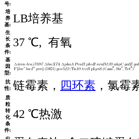
号:
培
LB培养基
养
基:
生
37 ℃, 有氧
长
条
件:
基
因
型:
链霉素，
四环素
，氯霉
抗
性:
质
粒
42 ℃热激
转
化
条
件: