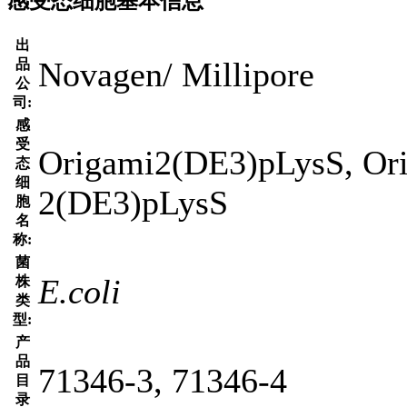
感受态细胞基本信息
出
Novagen/ Millipore
品
公
司:
感
受
Origami2(DE3)pLysS, Ori
态
细
2(DE3)pLysS
胞
名
称:
菌
E.coli
株
类
型:
产
品
71346-3, 71346-4
目
录