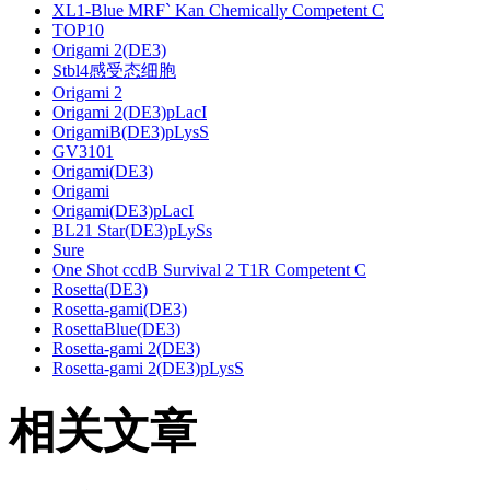
XL1-Blue MRF` Kan Chemically Competent C
TOP10
Origami 2(DE3)
Stbl4感受态细胞
Origami 2
Origami 2(DE3)pLacI
OrigamiB(DE3)pLysS
GV3101
Origami(DE3)
Origami
Origami(DE3)pLacI
BL21 Star(DE3)pLySs
Sure
One Shot ccdB Survival 2 T1R Competent C
Rosetta(DE3)
Rosetta-gami(DE3)
RosettaBlue(DE3)
Rosetta-gami 2(DE3)
Rosetta-gami 2(DE3)pLysS
相关文章