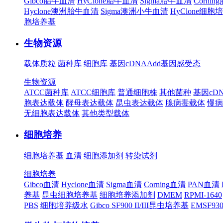
Gibco胎牛血清
HyClone胎牛血清
Sigma胎牛血清
Corni
Hyclone澳洲胎牛血清
Sigma澳洲小牛血清
HyClone细胞
胞培养基
生物资源
载体质粒
菌种库
细胞库
基因cDNA
Add基因
感受态
生物资源
ATCC菌种库
ATCC细胞库
普通细胞株
其他菌种
基因cD
胞表达载体
酵母表达载体
昆虫表达载体
腺病毒载体
慢病
无细胞表达载体
其他类型载体
细胞培养
细胞培养基
血清
细胞添加剂
转染试剂
细胞培养
Gibco血清
Hyclone血清
Sigma血清
Corning血清
PAN血清
养基
昆虫细胞培养基
细胞培养添加剂
DMEM
RPMI-1640
PBS
细胞培养级水
Gibco SF900 II/III昆虫培养基
EMSF9