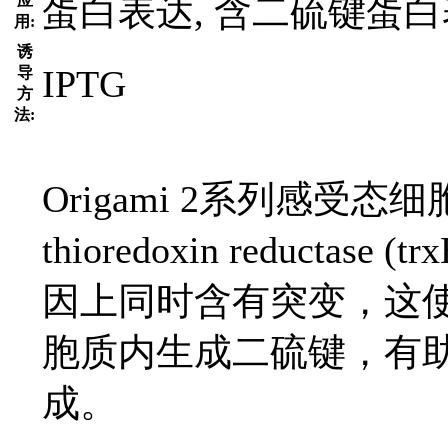
蛋白表达, 含二硫键蛋
应
用:
诱
IPTG
导
方
法:
Origami 2系列感受
thioredoxin reductase (t
因上同时含有突变，这
胞质内生成二硫键，有
成。