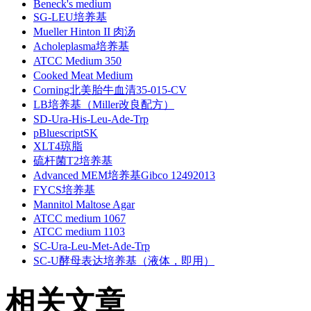
Beneck's medium
SG-LEU培养基
Mueller Hinton II 肉汤
Acholeplasma培养基
ATCC Medium 350
Cooked Meat Medium
Corning北美胎牛血清35-015-CV
LB培养基（Miller改良配方）
SD-Ura-His-Leu-Ade-Trp
pBluescriptSK
XLT4琼脂
硫杆菌T2培养基
Advanced MEM培养基Gibco 12492013
FYCS培养基
Mannitol Maltose Agar
ATCC medium 1067
ATCC medium 1103
SC-Ura-Leu-Met-Ade-Trp
SC-U酵母表达培养基（液体，即用）
相关文章