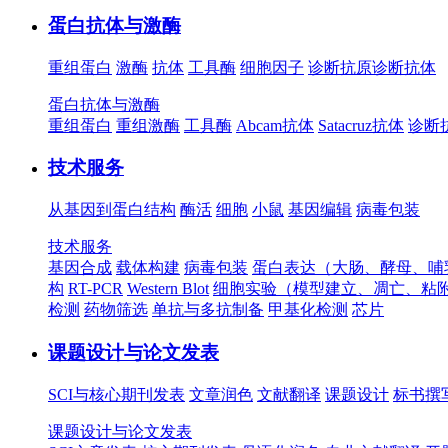
蛋白抗体与激酶
重组蛋白
激酶
抗体
工具酶
细胞因子
诊断抗原
诊断抗体
蛋白抗体与激酶
重组蛋白
重组激酶
工具酶
Abcam抗体
Satacruz抗体
诊断
技术服务
从基因到蛋白结构
酶活
细胞
小鼠
基因编辑
病毒包装
技术服务
基因合成
载体构建
病毒包装
蛋白表达（大肠、酵母、哺
构
RT-PCR
Western Blot
细胞实验（模型建立、凋亡、粘
检测
药物筛选
单抗与多抗制备
甲基化检测
芯片
课题设计与论文发表
SCI与核心期刊发表
文章润色
文献翻译
课题设计
标书撰
课题设计与论文发表