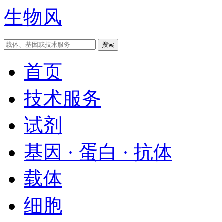
生物风
首页
技术服务
试剂
基因 · 蛋白 · 抗体
载体
细胞