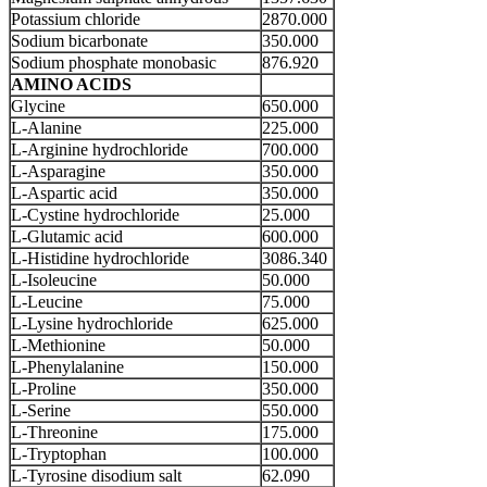
Potassium chloride
2870.000
Sodium bicarbonate
350.000
Sodium phosphate monobasic
876.920
AMINO ACIDS
Glycine
650.000
L-Alanine
225.000
L-Arginine hydrochloride
700.000
L-Asparagine
350.000
L-Aspartic acid
350.000
L-Cystine hydrochloride
25.000
L-Glutamic acid
600.000
L-Histidine hydrochloride
3086.340
L-Isoleucine
50.000
L-Leucine
75.000
L-Lysine hydrochloride
625.000
L-Methionine
50.000
L-Phenylalanine
150.000
L-Proline
350.000
L-Serine
550.000
L-Threonine
175.000
L-Tryptophan
100.000
L-Tyrosine disodium salt
62.090