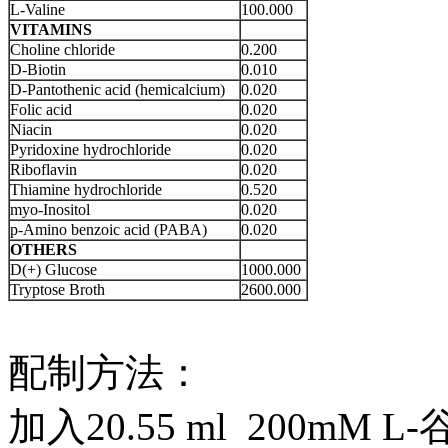
L-Valine
100.000
VITAMINS
Choline chloride
0.200
D-Biotin
0.010
D-Pantothenic acid (hemicalcium)
0.020
Folic acid
0.020
Niacin
0.020
Pyridoxine hydrochloride
0.020
Riboflavin
0.020
Thiamine hydrochloride
0.520
myo-Inositol
0.020
p-Amino benzoic acid (PABA)
0.020
OTHERS
D(+) Glucose
1000.000
Tryptose Broth
2600.000
配制方法：
加入20.55 ml 200mM 