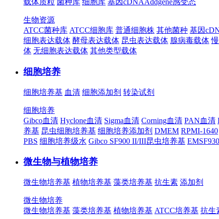
载体质粒
菌种库
细胞库
基因cDNA
Addgene
感受态
生物资源
ATCC菌种库
ATCC细胞库
普通细胞株
其他菌种
基因cD
细胞表达载体
酵母表达载体
昆虫表达载体
腺病毒载体
慢
体
无细胞表达载体
其他类型载体
细胞培养
细胞培养基
血清
细胞添加剂
转染试剂
细胞培养
Gibco血清
Hyclone血清
Sigma血清
Corning血清
PAN血清
养基
昆虫细胞培养基
细胞培养添加剂
DMEM
RPMI-1640
PBS
细胞培养级水
Gibco SF900 II/III昆虫培养基
EMSF9
微生物与植物培养
微生物培养基
植物培养基
藻类培养基
抗生素
添加剂
微生物培养
微生物培养基
藻类培养基
植物培养基
ATCC培养基
抗生