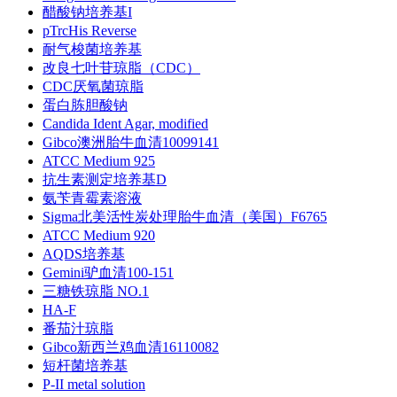
醋酸钠培养基I
pTrcHis Reverse
耐气梭菌培养基
改良七叶苷琼脂（CDC）
CDC厌氧菌琼脂
蛋白胨胆酸钠
Candida Ident Agar, modified
Gibco澳洲胎牛血清10099141
ATCC Medium 925
抗生素测定培养基D
氨苄青霉素溶液
Sigma北美活性炭处理胎牛血清（美国）F6765
ATCC Medium 920
AQDS培养基
Gemini驴血清100-151
三糖铁琼脂 NO.1
HA-F
番茄汁琼脂
Gibco新西兰鸡血清16110082
短杆菌培养基
P-II metal solution