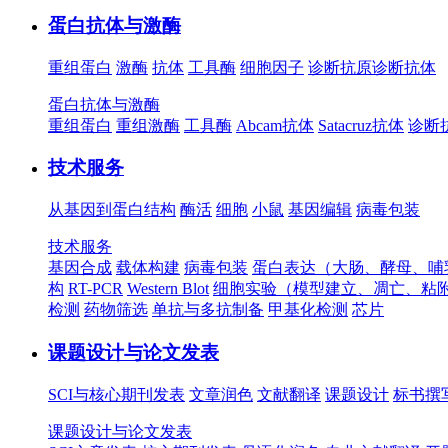
蛋白抗体与激酶
重组蛋白
激酶
抗体
工具酶
细胞因子
诊断抗原
诊断抗体
蛋白抗体与激酶
重组蛋白
重组激酶
工具酶
Abcam抗体
Satacruz抗体
诊断
技术服务
从基因到蛋白结构
酶活
细胞
小鼠
基因编辑
病毒包装
技术服务
基因合成
载体构建
病毒包装
蛋白表达（大肠、酵母、哺
构
RT-PCR
Western Blot
细胞实验（模型建立、凋亡、粘
检测
药物筛选
单抗与多抗制备
甲基化检测
芯片
课题设计与论文发表
SCI与核心期刊发表
文章润色
文献翻译
课题设计
标书撰
课题设计与论文发表