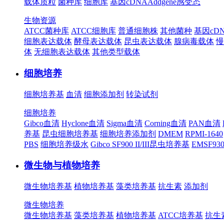
载体质粒
菌种库
细胞库
基因cDNA
Addgene
感受态
生物资源
ATCC菌种库
ATCC细胞库
普通细胞株
其他菌种
基因cD
细胞表达载体
酵母表达载体
昆虫表达载体
腺病毒载体
慢
体
无细胞表达载体
其他类型载体
细胞培养
细胞培养基
血清
细胞添加剂
转染试剂
细胞培养
Gibco血清
Hyclone血清
Sigma血清
Corning血清
PAN血清
养基
昆虫细胞培养基
细胞培养添加剂
DMEM
RPMI-1640
PBS
细胞培养级水
Gibco SF900 II/III昆虫培养基
EMSF9
微生物与植物培养
微生物培养基
植物培养基
藻类培养基
抗生素
添加剂
微生物培养
微生物培养基
藻类培养基
植物培养基
ATCC培养基
抗生