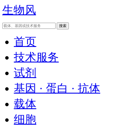
生物风
首页
技术服务
试剂
基因 · 蛋白 · 抗体
载体
细胞