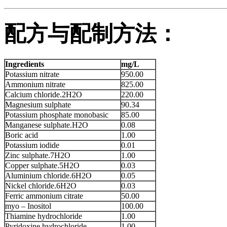
配方与配制方法：
Ingredients
mg/L
Potassium nitrate
950.00
Ammonium nitrate
825.00
Calcium chloride.2H2O
220.00
Magnesium sulphate
90.34
Potassium phosphate monobasic
85.00
Manganese sulphate.H2O
0.08
Boric acid
1.00
Potassium iodide
0.01
Zinc sulphate.7H2O
1.00
Copper sulphate.5H2O
0.03
Aluminium chloride.6H2O
0.05
Nickel chloride.6H2O
0.03
Ferric ammonium citrate
50.00
myo – Inositol
100.00
Thiamine hydrochloride
1.00
Pyridoxine hydrochloride
1.00