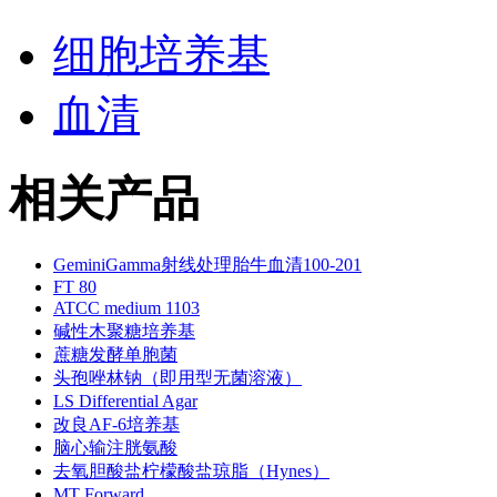
细胞培养基
血清
相关产品
GeminiGamma射线处理胎牛血清100-201
FT 80
ATCC medium 1103
碱性木聚糖培养基
蔗糖发酵单胞菌
头孢唑林钠（即用型无菌溶液）
LS Differential Agar
改良AF-6培养基
脑心输注胱氨酸
去氧胆酸盐柠檬酸盐琼脂（Hynes）
MT Forward