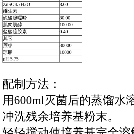
ZnSO4.7H2O
8.60
维生素
硫酸腺嘌呤
80.00
肌肉肌醇
100.00
盐酸硫胺素
0.40
其它
蔗糖
30000
琼脂
10000
pH 5.75
配制方法：
用600ml灭菌后的蒸馏
冲洗残余培养基粉末。
轻轻搅动使培养基完全溶