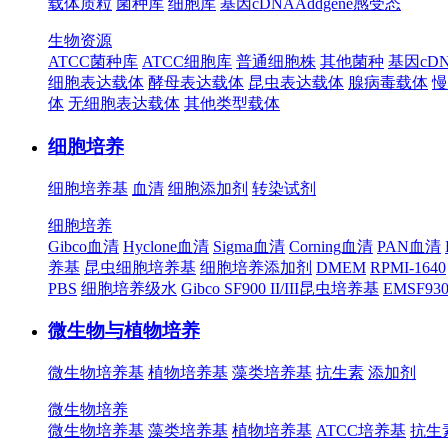
载体质粒
菌种库
细胞库
基因cDNA
Addgene
感受态
生物资源
ATCC菌种库
ATCC细胞库
普通细胞株
其他菌种
基因cD
细胞表达载体
酵母表达载体
昆虫表达载体
腺病毒载体
慢
体
无细胞表达载体
其他类型载体
细胞培养
细胞培养基
血清
细胞添加剂
转染试剂
细胞培养
Gibco血清
Hyclone血清
Sigma血清
Corning血清
PAN血清
养基
昆虫细胞培养基
细胞培养添加剂
DMEM
RPMI-1640
PBS
细胞培养级水
Gibco SF900 II/III昆虫培养基
EMSF9
微生物与植物培养
微生物培养基
植物培养基
藻类培养基
抗生素
添加剂
微生物培养
微生物培养基
藻类培养基
植物培养基
ATCC培养基
抗生