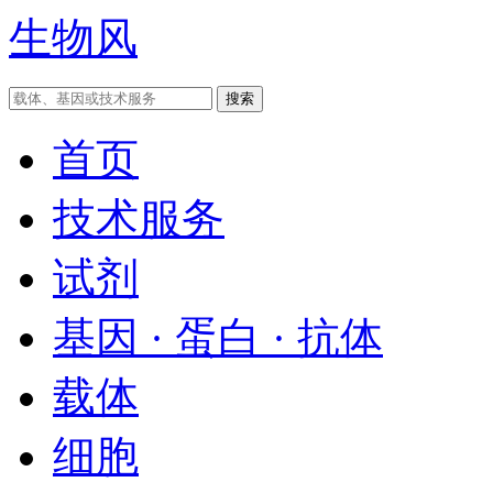
生物风
首页
技术服务
试剂
基因 · 蛋白 · 抗体
载体
细胞