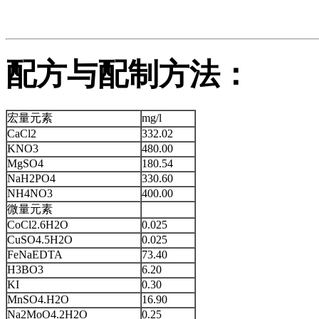
配方与配制方法：
宏量元素
mg/l
CaCl2
332.02
KNO3
480.00
MgSO4
180.54
NaH2PO4
330.60
NH4NO3
400.00
微量元素
CoCl2.6H2O
0.025
CuSO4.5H2O
0.025
FeNaEDTA
73.40
H3BO3
6.20
KI
0.30
MnSO4.H2O
16.90
Na2MoO4.2H2O
0.25