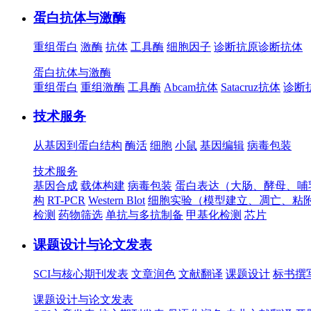
蛋白抗体与激酶
重组蛋白
激酶
抗体
工具酶
细胞因子
诊断抗原
诊断抗体
蛋白抗体与激酶
重组蛋白
重组激酶
工具酶
Abcam抗体
Satacruz抗体
诊断
技术服务
从基因到蛋白结构
酶活
细胞
小鼠
基因编辑
病毒包装
技术服务
基因合成
载体构建
病毒包装
蛋白表达（大肠、酵母、哺
构
RT-PCR
Western Blot
细胞实验（模型建立、凋亡、粘
检测
药物筛选
单抗与多抗制备
甲基化检测
芯片
课题设计与论文发表
SCI与核心期刊发表
文章润色
文献翻译
课题设计
标书撰
课题设计与论文发表