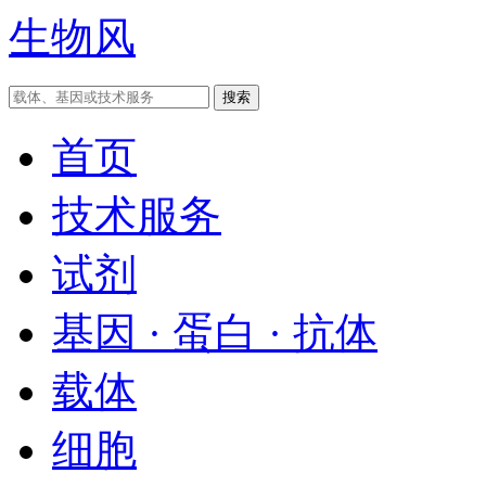
生物风
首页
技术服务
试剂
基因 · 蛋白 · 抗体
载体
细胞