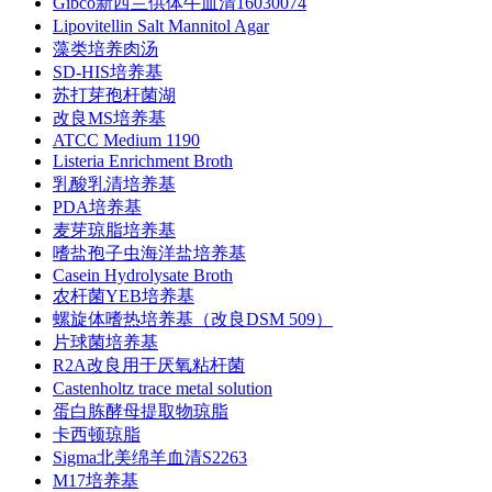
Gibco新西兰供体牛血清16030074
Lipovitellin Salt Mannitol Agar
藻类培养肉汤
SD-HIS培养基
苏打芽孢杆菌湖
改良MS培养基
ATCC Medium 1190
Listeria Enrichment Broth
乳酸乳清培养基
PDA培养基
麦芽琼脂培养基
嗜盐孢子虫海洋盐培养基
Casein Hydrolysate Broth
农杆菌YEB培养基
螺旋体嗜热培养基（改良DSM 509）
片球菌培养基
R2A改良用于厌氧粘杆菌
Castenholtz trace metal solution
蛋白胨酵母提取物琼脂
卡西顿琼脂
Sigma北美绵羊血清S2263
M17培养基