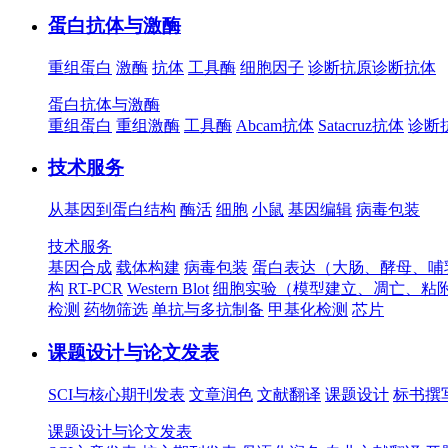
蛋白抗体与激酶
重组蛋白
激酶
抗体
工具酶
细胞因子
诊断抗原
诊断抗体
蛋白抗体与激酶
重组蛋白
重组激酶
工具酶
Abcam抗体
Satacruz抗体
诊断
技术服务
从基因到蛋白结构
酶活
细胞
小鼠
基因编辑
病毒包装
技术服务
基因合成
载体构建
病毒包装
蛋白表达（大肠、酵母、哺
构
RT-PCR
Western Blot
细胞实验（模型建立、凋亡、粘
检测
药物筛选
单抗与多抗制备
甲基化检测
芯片
课题设计与论文发表
SCI与核心期刊发表
文章润色
文献翻译
课题设计
标书撰
课题设计与论文发表