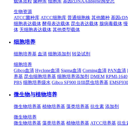
载体质粒
菌种库
细胞库
基因cDNA
Addgene
感受态
生物资源
ATCC菌种库
ATCC细胞库
普通细胞株
其他菌种
基因cD
细胞表达载体
酵母表达载体
昆虫表达载体
腺病毒载体
慢
体
无细胞表达载体
其他类型载体
细胞培养
细胞培养基
血清
细胞添加剂
转染试剂
细胞培养
Gibco血清
Hyclone血清
Sigma血清
Corning血清
PAN血清
养基
昆虫细胞培养基
细胞培养添加剂
DMEM
RPMI-1640
PBS
细胞培养级水
Gibco SF900 II/III昆虫培养基
EMSF9
微生物与植物培养
微生物培养基
植物培养基
藻类培养基
抗生素
添加剂
微生物培养
微生物培养基
藻类培养基
植物培养基
ATCC培养基
抗生