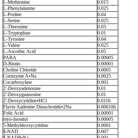
L-Methionine
0.015
L-Phenylalanine
0.025
L-Proline
0.04
L-Serine
0.025
L-Threonine
0.03
L-Tryptophan
0.01
L-Tyrosine
0.04
L-Valine
0.025
L-Ascorbic Acid
0.05
PABA
0.00005
D-Biotin
0.00001
Choline Chloride
0.0005
Coenzyme A•Na
0.0025
Cocarboxylase
0.001
2'-Deoxyadenosine
0.01
2'-Deoxyguanosine
0.01
2'-Deoxycytidine•HCl
0.0116
Flavin Aadenine Dinucleotide•2Na
0.000106
Folic Acid
0.00001
myo-Inositol
0.00005
5-Methyldeoxycytidine
0.0001
$-NAD
0.007
$-NADP•Na
0.001