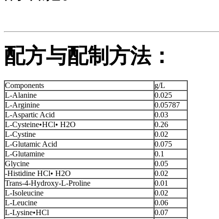
配方与配制方法：
Components
g/L
L-Alanine
0.025
L-Arginine
0.05787
L-Aspartic Acid
0.03
L-Cysteine•HCl• H2O
0.26
L-Cystine
0.02
L-Glutamic Acid
0.075
L-Glutamine
0.1
Glycine
0.05
-Histidine HCl• H2O
0.02
Trans-4-Hydroxy-L-Proline
0.01
L-Isoleucine
0.02
L-Leucine
0.06
L-Lysine•HCl
0.07