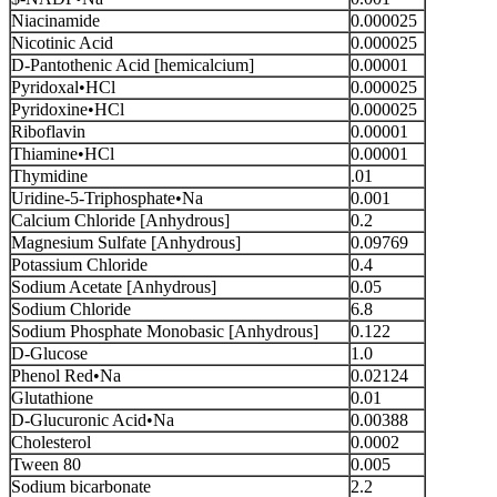
Niacinamide
0.000025
Nicotinic Acid
0.000025
D-Pantothenic Acid [hemicalcium]
0.00001
Pyridoxal•HCl
0.000025
Pyridoxine•HCl
0.000025
Riboflavin
0.00001
Thiamine•HCl
0.00001
Thymidine
.01
Uridine-5-Triphosphate•Na
0.001
Calcium Chloride [Anhydrous]
0.2
Magnesium Sulfate [Anhydrous]
0.09769
Potassium Chloride
0.4
Sodium Acetate [Anhydrous]
0.05
Sodium Chloride
6.8
Sodium Phosphate Monobasic [Anhydrous]
0.122
D-Glucose
1.0
Phenol Red•Na
0.02124
Glutathione
0.01
D-Glucuronic Acid•Na
0.00388
Cholesterol
0.0002
Tween 80
0.005
Sodium bicarbonate
2.2