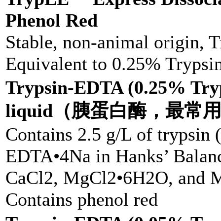
Phenol Red
Stable, non-animal origin, 
Equivalent to 0.25% Tryps
Trypsin-EDTA (0.25% Try
liquid（胰蛋白酶，最常
Contains 2.5 g/L of trypsin 
EDTA•4Na in Hanks’ Balance
CaCl2, MgCl2•6H2O, and
Contains phenol red