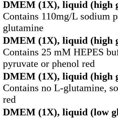
DMEM (1X), liquid (high g
Contains 110mg/L sodium py
glutamine
DMEM (1X), liquid (high g
Contains 25 mM HEPES buff
pyruvate or phenol red
DMEM (1X), liquid (high g
Contains no L-glutamine, s
red
DMEM (1X), liquid (low g