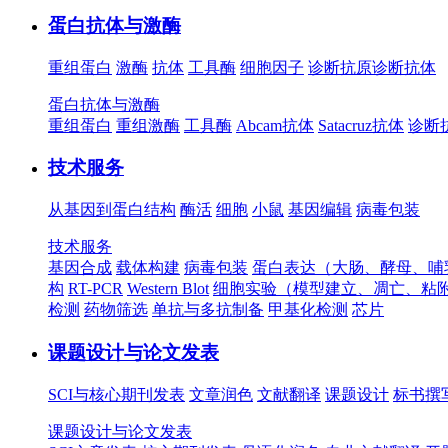
蛋白抗体与激酶
重组蛋白
激酶
抗体
工具酶
细胞因子
诊断抗原
诊断抗体
蛋白抗体与激酶
重组蛋白
重组激酶
工具酶
Abcam抗体
Satacruz抗体
诊断
技术服务
从基因到蛋白结构
酶活
细胞
小鼠
基因编辑
病毒包装
技术服务
基因合成
载体构建
病毒包装
蛋白表达（大肠、酵母、哺
构
RT-PCR
Western Blot
细胞实验（模型建立、凋亡、粘
检测
药物筛选
单抗与多抗制备
甲基化检测
芯片
课题设计与论文发表
SCI与核心期刊发表
文章润色
文献翻译
课题设计
标书撰
课题设计与论文发表