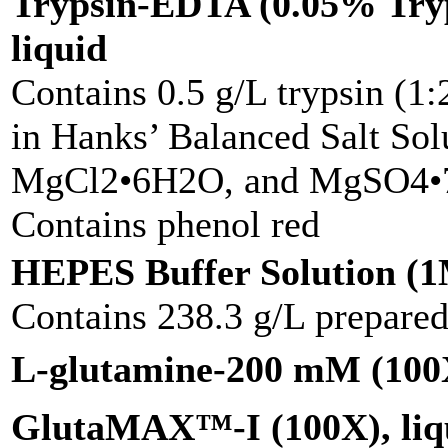
Trypsin-EDTA (0.05% Try
liquid
Contains 0.5 g/L trypsin (1
in Hanks’ Balanced Salt Sol
MgCl2•6H2O, and MgSO4•
Contains phenol red
HEPES Buffer Solution (
Contains 238.3 g/L prepared 
L-glutamine-200 mM (100X
GlutaMAX™-I (100X), liq