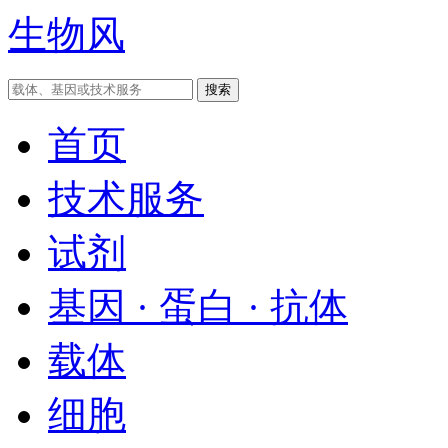
生物风
首页
技术服务
试剂
基因 · 蛋白 · 抗体
载体
细胞