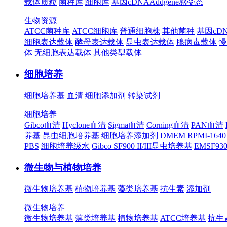
载体质粒
菌种库
细胞库
基因cDNA
Addgene
感受态
生物资源
ATCC菌种库
ATCC细胞库
普通细胞株
其他菌种
基因cD
细胞表达载体
酵母表达载体
昆虫表达载体
腺病毒载体
慢
体
无细胞表达载体
其他类型载体
细胞培养
细胞培养基
血清
细胞添加剂
转染试剂
细胞培养
Gibco血清
Hyclone血清
Sigma血清
Corning血清
PAN血清
养基
昆虫细胞培养基
细胞培养添加剂
DMEM
RPMI-1640
PBS
细胞培养级水
Gibco SF900 II/III昆虫培养基
EMSF9
微生物与植物培养
微生物培养基
植物培养基
藻类培养基
抗生素
添加剂
微生物培养
微生物培养基
藻类培养基
植物培养基
ATCC培养基
抗生