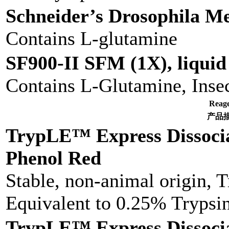
Schneider’s Drosophila Me
Contains L-glutamine
SF900-II SFM (1X), liquid
Contains L-Glutamine, Insect
Rea
产品
TrypLE™ Express Dissoci
Phenol Red
Stable, non-animal origin, 
Equivalent to 0.25% Tryps
TrypLE™ Express Dissoci