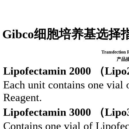
Gibco细胞培养基选择
Transfecti
产品
Lipofectamin 2000 （Lip
Each unit contains one vial
Reagent.
Lipofectamin 3000 （Lip
Contains one vial of Lipof