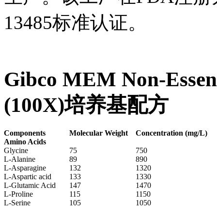
13485标准认证。
Gibco MEM Non-Essenti
(100X)培养基配方
Components
Molecular Weight
Concentration (mg/L)
Amino Acids
Glycine
75
750
L-Alanine
89
890
L-Asparagine
132
1320
L-Aspartic acid
133
1330
L-Glutamic Acid
147
1470
L-Proline
115
1150
L-Serine
105
1050