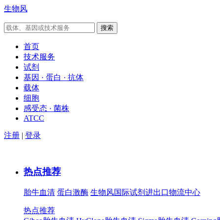
生物风
首页
技术服务
试剂
基因 · 蛋白 · 抗体
载体
细胞
感受态 · 菌株
ATCC
注册
|
登录
热点推荐
胎牛血清
蛋白激酶
生物风国际试剂进出口物流中心
热点推荐