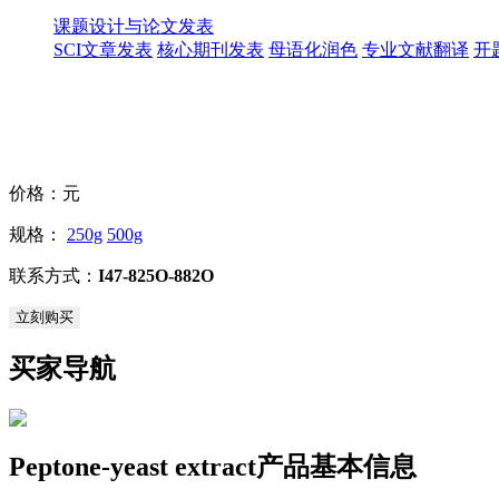
课题设计与论文发表
SCI文章发表
核心期刊发表
母语化润色
专业文献翻译
开
价格：
元
规格：
250g
500g
联系方式：
I47-825O-882O
立刻购买
买家导航
Peptone-yeast extract产品基本信息