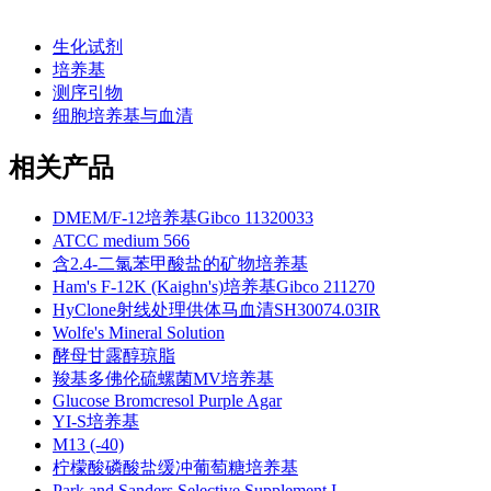
生化试剂
培养基
测序引物
细胞培养基与血清
相关产品
DMEM/F-12培养基Gibco 11320033
ATCC medium 566
含2.4-二氯苯甲酸盐的矿物培养基
Ham's F-12K (Kaighn's)培养基Gibco 211270
HyClone射线处理供体马血清SH30074.03IR
Wolfe's Mineral Solution
酵母甘露醇琼脂
羧基多佛伦硫螺菌MV培养基
Glucose Bromcresol Purple Agar
YI-S培养基
M13 (-40)
柠檬酸磷酸盐缓冲葡萄糖培养基
Park and Sanders Selective Supplement I