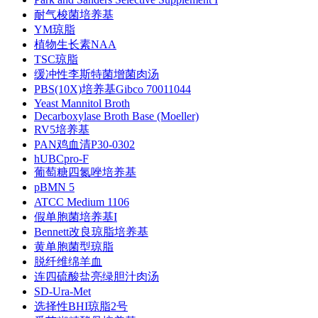
耐气梭菌培养基
YM琼脂
植物生长素NAA
TSC琼脂
缓冲性李斯特菌增菌肉汤
PBS(10X)培养基Gibco 70011044
Yeast Mannitol Broth
Decarboxylase Broth Base (Moeller)
RV5培养基
PAN鸡血清P30-0302
hUBCpro-F
葡萄糖四氮唑培养基
pBMN 5
ATCC Medium 1106
假单胞菌培养基I
Bennett改良琼脂培养基
黄单胞菌型琼脂
脱纤维绵羊血
连四硫酸盐亮绿胆汁肉汤
SD-Ura-Met
选择性BHI琼脂2号