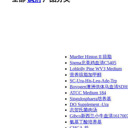
Mueller Hinton II 琼脂
Sigma北美鸡血清C5405
Loblolly Pine WV3 Medium
营养琼脂加甲醇
SC-Ura-His-Leu-Ade-Trp
Bovogen澳洲供体马血清SDHS
ATCC Medium 184
Singulosphaera培养基
DO Supplement -Ura
志贺氏菌肉汤
Gibco新西兰小牛血清161700
氨基丁酸培养基
CHCA-盐