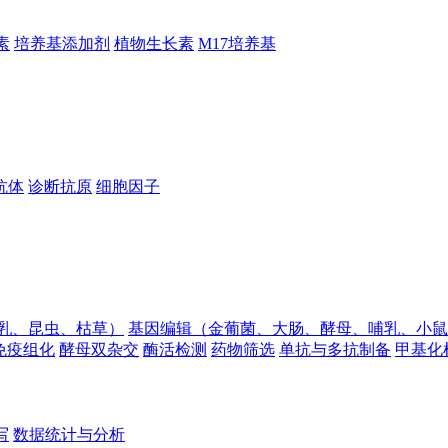
素
培养基添加剂
植物生长素
M17培养基
抗体
诊断抗原
细胞因子
乳、昆虫、枯草）
基因编辑（金葡菌、大肠、酵母、哺乳、小鼠
免疫组化
酵母双杂交
酶活检测
药物筛选
单抗与多抗制备
甲基化
写
数据统计与分析