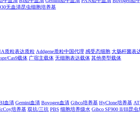
ng胎牛血清
BI胎牛血清
Gemini胎牛血清
PAN胎牛血清
Bovogen
F930无血清昆虫细胞培养基
NA质粒表达质粒
Addgene质粒中国代理
感受态细胞
大肠杆菌表
ispr/Cas9载体
广宿主载体
无细胞表达载体
其他类型载体
BI血清
Gemini血清
Bovogen血清
Gibco培养基
HyClone培养基
A
cCoy培养基
双抗/三抗
PBS
细胞培养级水
Gibco SF900 II/III