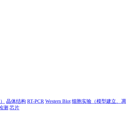
）
晶体结构
RT-PCR
Western Blot
细胞实验（模型建立、凋
检测
芯片