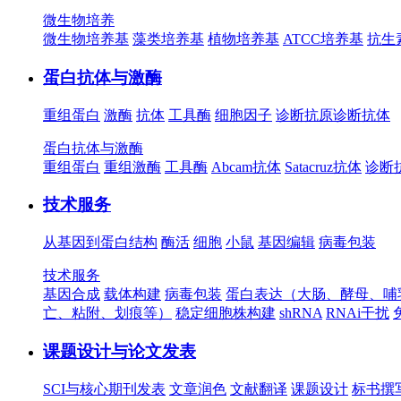
微生物培养
微生物培养基
藻类培养基
植物培养基
ATCC培养基
抗生
蛋白抗体与激酶
重组蛋白
激酶
抗体
工具酶
细胞因子
诊断抗原
诊断抗体
蛋白抗体与激酶
重组蛋白
重组激酶
工具酶
Abcam抗体
Satacruz抗体
诊断
技术服务
从基因到蛋白结构
酶活
细胞
小鼠
基因编辑
病毒包装
技术服务
基因合成
载体构建
病毒包装
蛋白表达（大肠、酵母、哺
亡、粘附、划痕等）
稳定细胞株构建
shRNA
RNAi干扰
课题设计与论文发表
SCI与核心期刊发表
文章润色
文献翻译
课题设计
标书撰