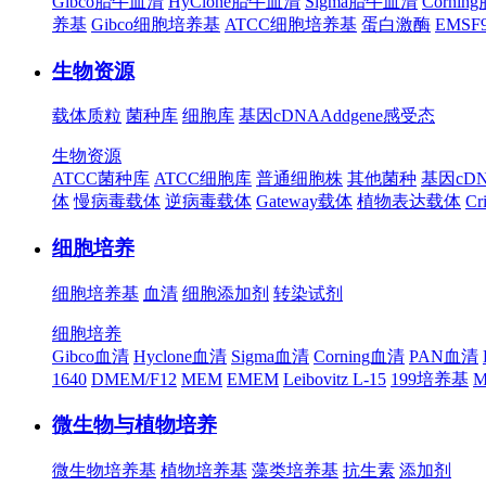
Gibco胎牛血清
HyClone胎牛血清
Sigma胎牛血清
Corni
养基
Gibco细胞培养基
ATCC细胞培养基
蛋白激酶
EMS
生物资源
载体质粒
菌种库
细胞库
基因cDNA
Addgene
感受态
生物资源
ATCC菌种库
ATCC细胞库
普通细胞株
其他菌种
基因cD
体
慢病毒载体
逆病毒载体
Gateway载体
植物表达载体
Cr
细胞培养
细胞培养基
血清
细胞添加剂
转染试剂
细胞培养
Gibco血清
Hyclone血清
Sigma血清
Corning血清
PAN血清
1640
DMEM/F12
MEM
EMEM
Leibovitz L-15
199培养基
M
微生物与植物培养
微生物培养基
植物培养基
藻类培养基
抗生素
添加剂