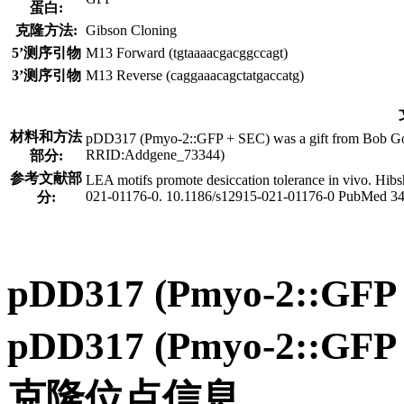
蛋白:
克隆方法:
Gibson Cloning
5’测序引物
M13 Forward (tgtaaaacgacggccagt)
3’测序引物
M13 Reverse (caggaaacagctatgaccatg)
材料和方法
pDD317 (Pmyo-2::GFP + SEC) was a gift from Bob Gold
RRID:Addgene_73344)
部分:
参考文献部
LEA motifs promote desiccation tolerance in vivo. Hi
021-01176-0. 10.1186/s12915-021-01176-0 PubMed 3
分:
pDD317 (Pmyo-2::
pDD317 (Pmyo-2::
克隆位点信息