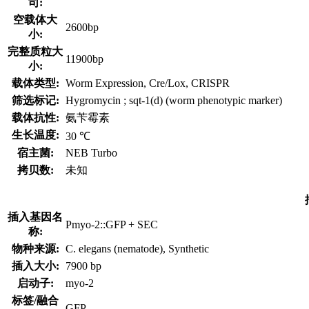
司:
空载体大
2600bp
小:
完整质粒大
11900bp
小:
载体类型:
Worm Expression, Cre/Lox, CRISPR
筛选标记:
Hygromycin ; sqt-1(d) (worm phenotypic marker)
载体抗性:
氨苄霉素
生长温度:
30 ℃
宿主菌:
NEB Turbo
拷贝数:
未知
插入基因名
Pmyo-2::GFP + SEC
称:
物种来源:
C. elegans (nematode), Synthetic
插入大小:
7900 bp
启动子:
myo-2
标签/融合
GFP