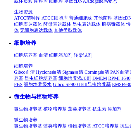
载体质粒
菌种库
细胞库
基因cDNA
Addgene
感受态
生物资源
ATCC菌种库
ATCC细胞库
普通细胞株
其他菌种
基因cD
细胞表达载体
酵母表达载体
昆虫表达载体
腺病毒载体
慢
体
无细胞表达载体
其他类型载体
细胞培养
细胞培养基
血清
细胞添加剂
转染试剂
细胞培养
Gibco血清
Hyclone血清
Sigma血清
Corning血清
PAN血清
养基
昆虫细胞培养基
细胞培养添加剂
DMEM
RPMI-1640
PBS
细胞培养级水
Gibco SF900 II/III昆虫培养基
EMSF9
微生物与植物培养
微生物培养基
植物培养基
藻类培养基
抗生素
添加剂
微生物培养
微生物培养基
藻类培养基
植物培养基
ATCC培养基
抗生