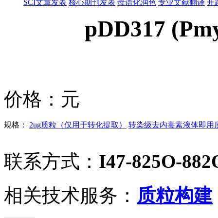
SCI文章发表
核心期刊发表
母语化润色
专业文献翻译
开
pDD317 (Pmy
价格：
元
规格：
2ug质粒（仅用于转化提取）
转染级去内毒素液体即用质粒
联系方式：
I47-825O-882
相关技术服务：
质粒构建