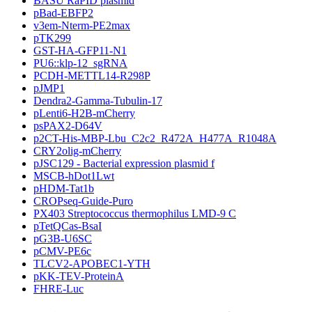
BASU RaPID plasmid
pBad-EBFP2
v3em-Nterm-PE2max
pTK299
GST-HA-GFP11-N1
PU6::klp-12_sgRNA
PCDH-METTL14-R298P
pJMP1
Dendra2-Gamma-Tubulin-17
pLenti6-H2B-mCherry
psPAX2-D64V
p2CT-His-MBP-Lbu_C2c2_R472A_H477A_R1048A
CRY2olig-mCherry
pJSC129 - Bacterial expression plasmid f
MSCB-hDot1Lwt
pHDM-Tat1b
CROPseq-Guide-Puro
PX403 Streptococcus thermophilus LMD-9 C
pTetQCas-BsaI
pG3B-U6SC
pCMV-PE6c
TLCV2-APOBEC1-YTH
pKK-TEV-ProteinA
FHRE-Luc