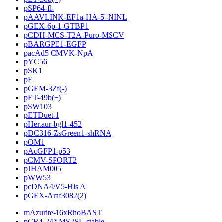
pSP64-fl-
pAAVLINK-EF1a-HA-5'-NINL
pGEX-6p-1-GTBP1
pCDH-MCS-T2A-Puro-MSCV
pBARGPE1-EGFP
pacAd5 CMVK-NpA
pYC56
pSK1
pE
pGEM-3Zf(-)
pET-49b(+)
pSW103
pETDuet-1
pHer.aur-bgl1-452
pDC316-ZsGreen1-shRNA
pOM1
pAcGFP1-p53
pCMV-SPORT2
pJHAM005
pWW53
pcDNA4/V5-His A
pGEX-Araf3082(2)
mAzurite-16xRhoBAST
pCR4-24XMS2SL-stable