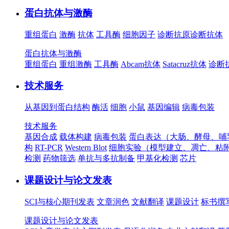
蛋白抗体与激酶
重组蛋白
激酶
抗体
工具酶
细胞因子
诊断抗原
诊断抗体
蛋白抗体与激酶
重组蛋白
重组激酶
工具酶
Abcam抗体
Satacruz抗体
诊断
技术服务
从基因到蛋白结构
酶活
细胞
小鼠
基因编辑
病毒包装
技术服务
基因合成
载体构建
病毒包装
蛋白表达（大肠、酵母、哺
构
RT-PCR
Western Blot
细胞实验（模型建立、凋亡、粘
检测
药物筛选
单抗与多抗制备
甲基化检测
芯片
课题设计与论文发表
SCI与核心期刊发表
文章润色
文献翻译
课题设计
标书撰
课题设计与论文发表