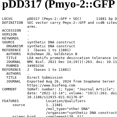
pDD317 (Pmyo-2::
LOCUS       pDD317 (Pmyo-2::GFP + SEC)       11881 bp DNA     circular SYN 26-AUG-2024
DEFINITION  SEC vector carry Pmyo-2::GFP and ccdB sites for cloning homology 
            arms.
ACCESSION   .
VERSION     .
KEYWORDS    .
SOURCE      synthetic DNA construct
  ORGANISM  synthetic DNA construct
REFERENCE   1  (bases 1 to 11881)
  AUTHORS   Hibshman JD, Goldstein B
  TITLE     LEA motifs promote desiccation tolerance in vivo.
  JOURNAL   BMC Biol. 2021 Dec 14;19(1):263. doi: 10.1186/s12915-021-01176-0.
  PUBMED    34903234
REFERENCE   2  (bases 1 to 11881)
  AUTHORS   .
  TITLE     Direct Submission
  JOURNAL   Exported Aug 26, 2024 from SnapGene Server 7.0.3
            https://www.biofeng.com
COMMENT     SGRef: number: 1; type: "Journal Article"; journalName: "BMC Biol.";
            date: "2021-12-14"; volume: "19(1):263. doi"; pages: " 
            10.1186/s12915-021-01176-0"
FEATURES             Location/Qualifiers
     source          1..11881
                     /mol_type="other DNA"
                     /organism="synthetic DNA construct"
     primer_bind     complement(29..51)
                     /label=pGEX 3'
                     /note="pGEX vectors, reverse primer"
     primer_bind     151..170
                     /label=pRS-marker
                     /note="pRS vectors, use to sequence yeast selectable 
                     marker"
     primer_bind     364..386
                     /label=M13/pUC Forward
                     /note="In lacZ gene"
     primer_bind     378..395
                     /label=M13 Forward
                     /note="In lacZ gene. Also called M13-F20 or M13 (-21) 
                     Forward"
     primer_bind     379..395
                     /label=M13 fwd
                     /note="common sequencing primer, one of multiple similar 
                     variants"
     CDS             661..966
                     /codon_start=1
                     /gene="ccdB"
                     /product="CcdB, a bacterial toxin that poisons DNA gyrase"
                     /label=ccdB
                     /note="Plasmids containing the ccdB gene cannot be 
                     propagated in standard E. coli strains."
                     /translation="MQFKVYTYKRESRYRLFVDVQSDIIDTPGRRMVIPLASARLLSDK
                     VPRELYPVVHIGDESWRMMTTDMASVPVSVIGEEVADLSHRENDIKNAINLMFWGI"
     primer_bind     complement(2048..2076)
                     /label=GFP-R
                     /note="GFP, reverse primer. Does NOT anneal to EGFP"
     primer_bind     2824..2844
                     /label=GFP-F
                     /note="GFP, forward primer. Does NOT anneal to EGFP"
     CDS             3289..3309
                     /codon_start=1
                     /product="tobacco etch virus (TEV) protease recognition and
                     cleavage site"
                     /label=TEV site
                     /translation="ENLYFQS"
     protein_bind    3327..3360
                     /label=loxP511
                     /bound_moiety="Cre recombinase"
                     /note="Cre-mediated recombination occurs in the 8-bp core 
                     sequence (ATGTATAC) (Shaw et al., 2021). loxP511 sites are 
                     compatible with each other, but incompatible with wild-type
                     loxP sites."
     CDS             3370..3399
                     /codon_start=1
                     /product="Myc (human c-Myc proto-oncogene) epitope tag"
                     /label=Myc
                     /translation="EQKLISEEDL"
     terminator      complement(5216..5539)
                     /gene="tbb-2"
                     /label=tbb-2 terminator
                     /note="transcription terminator for the C. elegans tubulin 
                     beta-2 gene"
     protein_bind    7457..7481
                     /gene="mutant version of attB"
                     /label=attB1
                     /bound_moiety="BP Clonase(TM)"
                     /note="recombination site for the Gateway(R) BP reaction"
     CDS             7484..8509
                     /codon_start=1
                     /product="hygromycin B phosphotransferase"
                     /label=HygR
                     /note="confers resistance to hygromycin"
                     /translation="MKKPELTATSVEKFLIEKFDSVSDLMQLSEGEESRAFSFDVGGRG
                     YVLRVNSCADGFYKDRYVYRHFASAALPIPEVLDIGEFSESLTYCISRRAQGVTLQDLP
                     ETELPAVLQPVAEAMDAIAAADLSQTSGFGPFGPQGIGQYTTWRDFICAIADPHVYHWQ
                     TVMDDTVSASVAQALDELMLWAEDCPEVRHLVHADFGSNNVLTDNGRITAVIDWSEAMF
                     GDSQYEVANIFFWRPWLACMEQQTRYFERRHPELAGSPRLRAYMLRIGLDQLYQSLVDG
                     NFDDAAWAQGRCDAIVRSGAGTVGRTQIARRSAAVWTDGCVEVLADSGNRRPSTRPRAK
                     E"
     CDS             7484..8509
                     /codon_start=1
                     /gene="aph(4)-Ia"
                     /product="aminoglycoside phosphotransferase from E. coli"
                     /label=HygR
                     /note="confers resistance to hygromycin"
                     /translation="MKKPELTATSVEKFLIEKFDSVSDLMQLSEGEESRAFSFDVGGRG
                     YVLRVNSCADGFYKDRYVYRHFASAALPIPEVLDIGEFSESLTYCISRRAQGVTLQDLP
                     ETELPAVLQPVAEAMDAIAAADLSQTSGFGPFGPQGIGQYTTWRDFICAIADPHVYHWQ
                     TVMDDTVSASVAQALDELMLWAEDCPEVRHLVHADFGSNNVLTDNGRITAVIDWSEAMF
                     GDSQYEVANIFFWRPWLACMEQQTRYFERRHPELAGSPRLRAYMLRIGLDQLYQSLVDG
                     NFDDAAWAQGRCDAIVRSGAGTVGRTQIARRSAAVWTDGCVEVLADSGNRRPSTRPRAK
                     E"
     protein_bind    complement(8510..8534)
                     /gene="mutant version of attB"
                     /label=attB2
                     /bound_moiety="BP Clonase(TM)"
                     /note="recombination site for the Gateway(R) BP reaction"
     protein_bind    8920..8953
                     /label=loxP511
                     /bound_moiety="Cre recombinase"
                     /note="Cre-mediated recombination occurs in the 8-bp core 
                     sequence (ATGTATAC) (Shaw et al., 2021). loxP511 sites are 
                     compatible with each other, but incompatible with wild-type
                     loxP sites."
     CDS             8972..8998
                     /codon_start=1
                     /product="HA (human influenza hemagglutinin) epitope tag"
                     /label=HA
                 