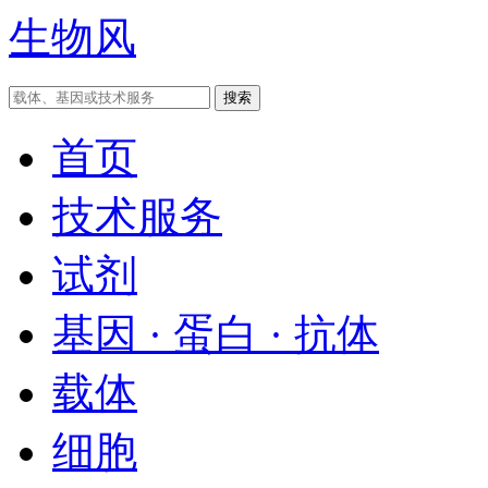
生物风
首页
技术服务
试剂
基因 · 蛋白 · 抗体
载体
细胞