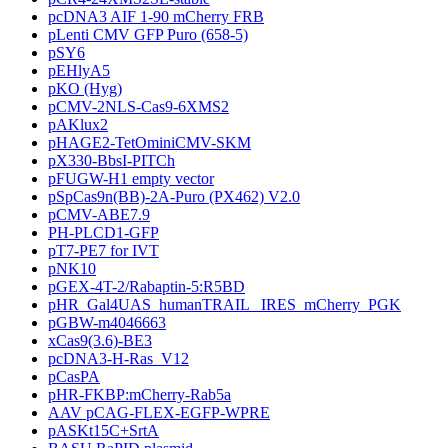
pcDNA3 AIF 1-90 mCherry FRB
pLenti CMV GFP Puro (658-5)
pSY6
pEHlyA5
pKO (Hyg)
pCMV-2NLS-Cas9-6XMS2
pAKlux2
pHAGE2-TetOminiCMV-SKM
pX330-BbsI-PITCh
pFUGW-H1 empty vector
pSpCas9n(BB)-2A-Puro (PX462) V2.0
pCMV-ABE7.9
PH-PLCD1-GFP
pT7-PE7 for IVT
pNK10
pGEX-4T-2/Rabaptin-5:R5BD
pHR_Gal4UAS_humanTRAIL _IRES_mCherry_PGK
pGBW-m4046663
xCas9(3.6)-BE3
pcDNA3-H-Ras_V12
pCasPA
pHR-FKBP:mCherry-Rab5a
AAV pCAG-FLEX-EGFP-WPRE
pASKt15C+SrtA