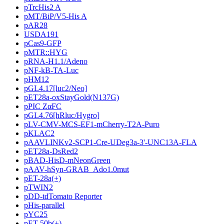
pTrcHis2 A
pMT/BiP/V5-His A
pAR28
USDA191
pCas9-GFP
pMTR::HYG
pRNA-H1.1/Adeno
pNF-kB-TA-Luc
pHM12
pGL4.17[luc2/Neo]
pET28a-oxStayGold(N137G)
pPIC ZαFC
pGL4.76[hRluc/Hygro]
pLV-CMV-MCS-EF1-mCherry-T2A-Puro
pKLAC2
pAAVLINKv2-SCP1-Cre-UDeg3a-3'-UNC13A-FLA
pET28a-DsRed2
pBAD-HisD-mNeonGreen
pAAV-hSyn-GRAB_Ado1.0mut
pET-28a(+)
pTWIN2
pDD-tdTomato Reporter
pHis-parallel
pYC25
pET-50b(+)