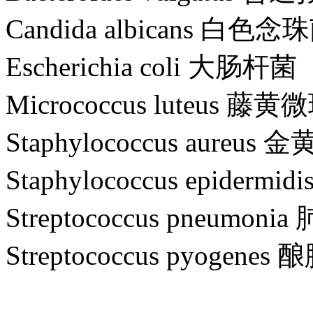
Candida albicans 白色念
Escherichia coli 大肠杆菌
Micrococcus luteus 藤
Staphylococcus aure
Staphylococcus epider
Streptococcus pneumo
Streptococcus pyogene