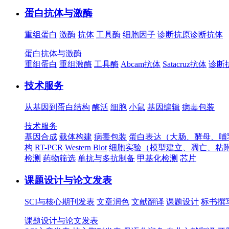
蛋白抗体与激酶
重组蛋白
激酶
抗体
工具酶
细胞因子
诊断抗原
诊断抗体
蛋白抗体与激酶
重组蛋白
重组激酶
工具酶
Abcam抗体
Satacruz抗体
诊断
技术服务
从基因到蛋白结构
酶活
细胞
小鼠
基因编辑
病毒包装
技术服务
基因合成
载体构建
病毒包装
蛋白表达（大肠、酵母、哺
构
RT-PCR
Western Blot
细胞实验（模型建立、凋亡、粘
检测
药物筛选
单抗与多抗制备
甲基化检测
芯片
课题设计与论文发表
SCI与核心期刊发表
文章润色
文献翻译
课题设计
标书撰
课题设计与论文发表