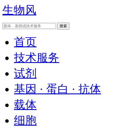
生物风
首页
技术服务
试剂
基因 · 蛋白 · 抗体
载体
细胞