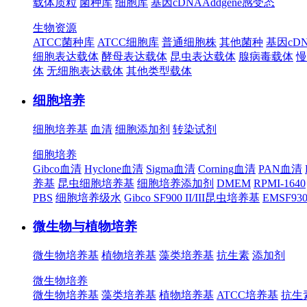
载体质粒
菌种库
细胞库
基因cDNA
Addgene
感受态
生物资源
ATCC菌种库
ATCC细胞库
普通细胞株
其他菌种
基因cD
细胞表达载体
酵母表达载体
昆虫表达载体
腺病毒载体
慢
体
无细胞表达载体
其他类型载体
细胞培养
细胞培养基
血清
细胞添加剂
转染试剂
细胞培养
Gibco血清
Hyclone血清
Sigma血清
Corning血清
PAN血清
养基
昆虫细胞培养基
细胞培养添加剂
DMEM
RPMI-1640
PBS
细胞培养级水
Gibco SF900 II/III昆虫培养基
EMSF9
微生物与植物培养
微生物培养基
植物培养基
藻类培养基
抗生素
添加剂
微生物培养
微生物培养基
藻类培养基
植物培养基
ATCC培养基
抗生