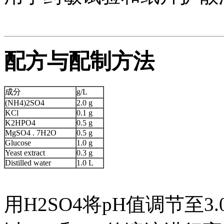
配方与配制方法
成分
g/L
(NH4)2SO4
2.0 g
KCl
0.1 g
K2HPO4
0.5 g
MgSO4 . 7H2O
0.5 g
Glucose
1.0 g
Yeast extract
0.3 g
Distilled water
1.0 L
用H2SO4将pH值调节至3