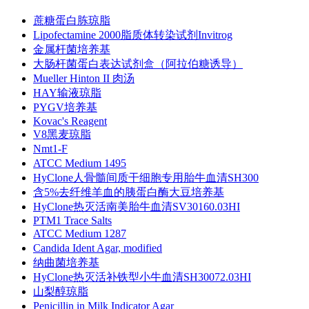
蔗糖蛋白胨琼脂
Lipofectamine 2000脂质体转染试剂Invitrog
金属杆菌培养基
大肠杆菌蛋白表达试剂盒（阿拉伯糖诱导）
Mueller Hinton II 肉汤
HAY输液琼脂
PYGV培养基
Kovac's Reagent
V8黑麦琼脂
Nmt1-F
ATCC Medium 1495
HyClone人骨髓间质干细胞专用胎牛血清SH300
含5%去纤维羊血的胰蛋白酶大豆培养基
HyClone热灭活南美胎牛血清SV30160.03HI
PTM1 Trace Salts
ATCC Medium 1287
Candida Ident Agar, modified
纳曲菌培养基
HyClone热灭活补铁型小牛血清SH30072.03HI
山梨醇琼脂
Penicillin in Milk Indicator Agar