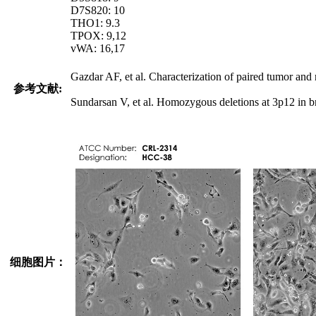
D7S820: 10
THO1: 9.3
TPOX: 9,12
vWA: 16,17
Gazdar AF, et al. Characterization of paired tumor and
参考文献:
Sundarsan V, et al. Homozygous deletions at 3p12 in
细胞图片：