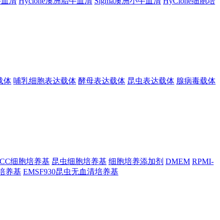
胎牛血清
Hyclone澳洲胎牛血清
Sigma澳洲小牛血清
HyClone细胞培
载体
哺乳细胞表达载体
酵母表达载体
昆虫表达载体
腺病毒载体
TCC细胞培养基
昆虫细胞培养基
细胞培养添加剂
DMEM
RPMI-
昆虫培养基
EMSF930昆虫无血清培养基