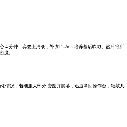
心 4 分钟，弃去上清液，补 加 1-2mL 培养基后吹匀。然后将所
胞密度。
镜下观察细胞消化情况，若细胞大部分 变圆并脱落，迅速拿回操作台，轻敲几