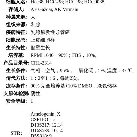
细胞又名:
Hcc38; HCC-38; HCC 38; HCC0038
存储人:
AF Gazdar, AK Virmani
种属来源:
人
组织来源:
乳腺
疾病特征:
乳腺原发性导管癌
细胞形态:
上皮细胞样
生长特性:
贴壁生长
培养基:
RPMI 1640，90%；FBS，10%。
产品目录号:
CRL-2314
生长条件:
气相：空气，95%；二氧化碳，5%; 温度：37 ℃,
传代方法:
1：2至1：6，每周2次。
冻存条件:
90% 完全培养基+10% DMSO，液氮储存
支原体检测:
阴性
安全等级:
1
Amelogenin: X
CSF1PO: 12
D13S317: 12,14
D16S539: 10,14
STR:
D5S818: 9