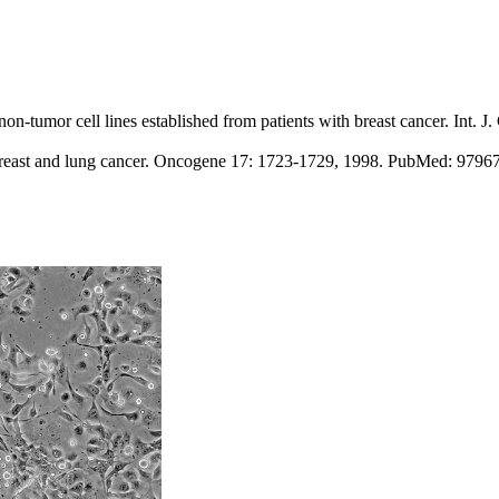
 non-tumor cell lines established from patients with breast cancer. Int
 breast and lung cancer. Oncogene 17: 1723-1729, 1998. PubMed: 9796