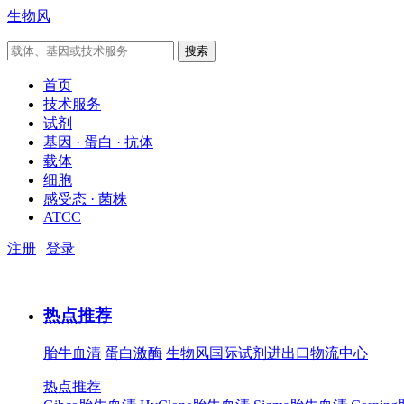
生物风
首页
技术服务
试剂
基因 · 蛋白 · 抗体
载体
细胞
感受态 · 菌株
ATCC
注册
|
登录
热点推荐
胎牛血清
蛋白激酶
生物风国际试剂进出口物流中心
热点推荐