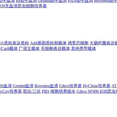
ng胎牛血清
BI胎牛血清
Gemini胎牛血清
PAN胎牛血清
Bovogen
F930无血清昆虫细胞培养基
NA质粒表达质粒
Add基因质粒和载体
感受态细胞
大肠杆菌表达
pr/Cas9载体
广宿主载体
无细胞表达载体
其他类型载体
BI血清
Gemini血清
Bovogen血清
Gibco培养基
HyClone培养基
A
cCoy培养基
双抗/三抗
PBS
细胞培养级水
Gibco SF900 II/III