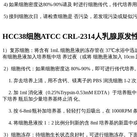
4) 如果细胞密度达80%-90%请及 时进行细胞传代，传代培养
5) 接到细胞次日，请检查细胞是 否污染，若发现污染或疑似
HCC38细胞ATCC CRL-2314人乳腺
1）复苏细胞：将含有 1mL 细胞悬液的冻存管在 37℃水浴中迅速摇
有细胞悬液加入培养瓶中培 养过夜（或将 细胞悬液加入 10cm
2）细胞传代：如果细胞密度达 80%-90%，即可进行传代
1. 弃去培养上清，用不含钙、镁离子的 PBS 润洗细胞 1-2 
2. 加 1ml 消化液（0.25%Trypsin-0.53mM E
下培养 瓶后加少量培养基终止消 化。
3. 按 6-8ml/瓶补加培养基，轻轻打匀后吸出，在 1000RPM
4. 将细胞悬液按 1：2 比例分到新的含 8ml 培养基的新皿
3）细胞冻存：待细胞生长状态良好时，可进行细胞冻存。下面 T