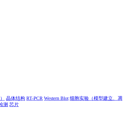
）
晶体结构
RT-PCR
Western Blot
细胞实验（模型建立、凋
检测
芯片