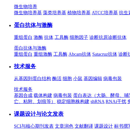
微生物培养
微生物培养基
藻类培养基
植物培养基
ATCC培养基
抗生
蛋白抗体与激酶
重组蛋白
激酶
抗体
工具酶
细胞因子
诊断抗原
诊断抗体
蛋白抗体与激酶
重组蛋白
重组激酶
工具酶
Abcam抗体
Satacruz抗体
诊断
技术服务
从基因到蛋白结构
酶活
细胞
小鼠
基因编辑
病毒包装
技术服务
基因合成
载体构建
病毒包装
蛋白表达（大肠、酵母、哺
亡、粘附、划痕等）
稳定细胞株构建
shRNA
RNAi干扰
课题设计与论文发表
SCI与核心期刊发表
文章润色
文献翻译
课题设计
标书撰