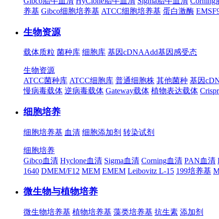
Gibco胎牛血清
HyClone胎牛血清
Sigma胎牛血清
Corni
养基
Gibco细胞培养基
ATCC细胞培养基
蛋白激酶
EMS
生物资源
载体质粒
菌种库
细胞库
基因cDNA
Add基因
感受态
生物资源
ATCC菌种库
ATCC细胞库
普通细胞株
其他菌种
基因cD
慢病毒载体
逆病毒载体
Gateway载体
植物表达载体
Cris
细胞培养
细胞培养基
血清
细胞添加剂
转染试剂
细胞培养
Gibco血清
Hyclone血清
Sigma血清
Corning血清
PAN血清
1640
DMEM/F12
MEM
EMEM
Leibovitz L-15
199培养基
M
微生物与植物培养
微生物培养基
植物培养基
藻类培养基
抗生素
添加剂