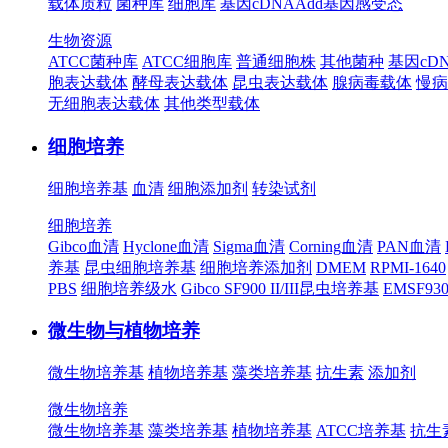
载体质粒
菌种库
细胞库
基因cDNA
Add基因
感受态
生物资源
ATCC菌种库
ATCC细胞库
普通细胞株
其他菌种
基因cD
胞表达载体
酵母表达载体
昆虫表达载体
腺病毒载体
慢病
无细胞表达载体
其他类型载体
细胞培养
细胞培养基
血清
细胞添加剂
转染试剂
细胞培养
Gibco血清
Hyclone血清
Sigma血清
Corning血清
PAN血清
养基
昆虫细胞培养基
细胞培养添加剂
DMEM
RPMI-1640
PBS
细胞培养级水
Gibco SF900 II/III昆虫培养基
EMSF9
微生物与植物培养
微生物培养基
植物培养基
藻类培养基
抗生素
添加剂
微生物培养
微生物培养基
藻类培养基
植物培养基
ATCC培养基
抗生