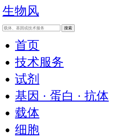
生物风
首页
技术服务
试剂
基因 · 蛋白 · 抗体
载体
细胞