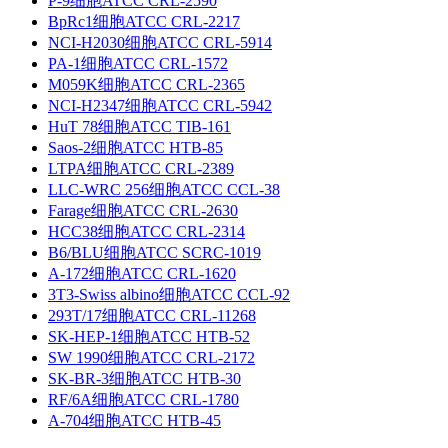
P-9细胞ATCC CRL-2590
BpRc1细胞ATCC CRL-2217
NCI-H2030细胞ATCC CRL-5914
PA-1细胞ATCC CRL-1572
M059K细胞ATCC CRL-2365
NCI-H2347细胞ATCC CRL-5942
HuT 78细胞ATCC TIB-161
Saos-2细胞ATCC HTB-85
LTPA细胞ATCC CRL-2389
LLC-WRC 256细胞ATCC CCL-38
Farage细胞ATCC CRL-2630
HCC38细胞ATCC CRL-2314
B6/BLU细胞ATCC SCRC-1019
A-172细胞ATCC CRL-1620
3T3-Swiss albino细胞ATCC CCL-92
293T/17细胞ATCC CRL-11268
SK-HEP-1细胞ATCC HTB-52
SW 1990细胞ATCC CRL-2172
SK-BR-3细胞ATCC HTB-30
RF/6A细胞ATCC CRL-1780
A-704细胞ATCC HTB-45