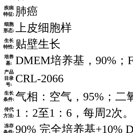
肺癌
疾病
特征:
上皮细胞样
细胞
形态:
贴壁生长
生长
特性:
DMEM培养基，90%；F
培养
基:
产品
CRL-2066
目录
号:
气相：空气，95%；二氧化
生长
条件:
1：2至1：6，每周2次
传代
方法:
90% 完全培养基+10%
冻存
条件: