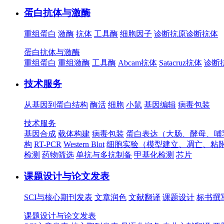
蛋白抗体与激酶
重组蛋白
激酶
抗体
工具酶
细胞因子
诊断抗原
诊断抗体
蛋白抗体与激酶
重组蛋白
重组激酶
工具酶
Abcam抗体
Satacruz抗体
诊断
技术服务
从基因到蛋白结构
酶活
细胞
小鼠
基因编辑
病毒包装
技术服务
基因合成
载体构建
病毒包装
蛋白表达（大肠、酵母、哺
构
RT-PCR
Western Blot
细胞实验（模型建立、凋亡、粘
检测
药物筛选
单抗与多抗制备
甲基化检测
芯片
课题设计与论文发表
SCI与核心期刊发表
文章润色
文献翻译
课题设计
标书撰
课题设计与论文发表