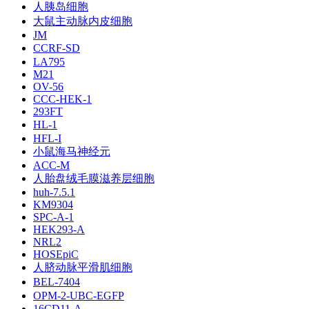
人胰岛细胞
大鼠主动脉内皮细胞
JM
CCRF-SD
LA795
M21
OV-56
CCC-HEK-1
293FT
HL-1
HFL-I
小鼠海马神经元
ACC-M
人胎盘绒毛膜滋养层细胞
huh-7.5.1
KM9304
SPC-A-1
HEK293-A
NRL2
HOSEpiC
人脐动脉平滑肌细胞
BEL-7404
OPM-2-UBC-EGFP
16CD11-A