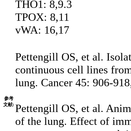
THO1: 8,9.3
TPOX: 8,11
vWA: 16,17
Pettengill OS, et al. Isol
continuous cell lines fro
lung. Cancer 45: 906-91
参考
文献:
Pettengill OS, et al. Ani
of the lung. Effect of i