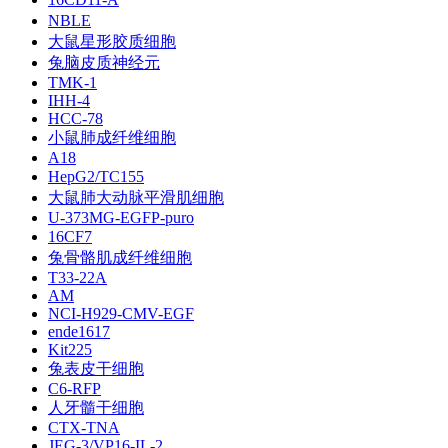
NBLE
大鼠星形胶质细胞
兔脑皮质神经元
TMK-1
IHH-4
HCC-78
小鼠肺成纤维细胞
A18
HepG2/TC155
大鼠肺大动脉平滑肌细胞
U-373MG-EGFP-puro
16CF7
兔骨骼肌成纤维细胞
T33-22A
AM
NCI-H929-CMV-EGF
ende1617
Kit225
兔表皮干细胞
C6-RFP
人牙髓干细胞
CTX-TNA
JEG-3/VP16-IL-2