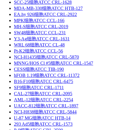
SCC-25细胞ATCC CRL-1628
MDA-MB-330细胞ATCC HTB-127
EA.hy 926细胞ATCC CRL-2922
MPK细胞ATCC CCL-166
MH-S细胞ATCC CRL-2019
SW48细胞ATCC CCL-231
Y3-Ag细胞ATCC CRL-1631
WRL 68细胞ATCC CL-48
Pt-K2细胞ATCC CCL-56
NCI-H1435细胞ATCC CRL-5870
MNNG/HOS Cl #5细胞ATCC CRL-1547
CESS细胞ATCC TIB-190
hFOB 1.19细胞ATCC CRL-11372
B16-F10细胞ATCC CRL-6475
SF9细胞ATCC CRL-1711
CAL-27细胞ATCC CRL-2095
AML-12细胞ATCC CRL-2254
UACC-812细胞ATCC CRL-1897
NCI-H838细胞ATCC CRL-5844
U-87 MG细胞ATCC HTB-14
293 Ad5细胞ATCC CRL-1573