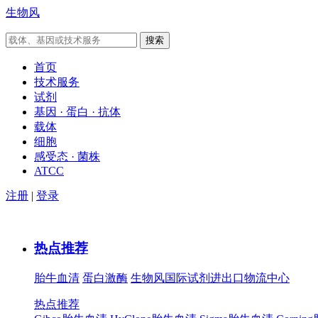
生物风
首页
技术服务
试剂
基因 · 蛋白 · 抗体
载体
细胞
感受态 · 菌株
ATCC
注册
|
登录
热点推荐
胎牛血清
蛋白激酶
生物风国际试剂进出口物流中心
热点推荐