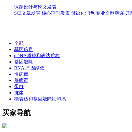
课题设计与论文发表
SCI文章发表
核心期刊发表
母语化润色
专业文献翻译
开
全部
基因信息
cDNA质粒和表达质粒
基因敲除
RNAi基因敲低
慢病毒
腺病毒
蛋白
抗体
稳表达和基因敲除细胞系
买家导航