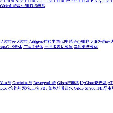
ng胎牛血清
BI胎牛血清
Gemini胎牛血清
PAN胎牛血清
Bovogen
F930无血清昆虫细胞培养基
NA质粒表达质粒
Addgene质粒中国代理
感受态细胞
大肠杆菌表
ispr/Cas9载体
广宿主载体
无细胞表达载体
其他类型载体
BI血清
Gemini血清
Bovogen血清
Gibco培养基
HyClone培养基
A
cCoy培养基
双抗/三抗
PBS
细胞培养级水
Gibco SF900 II/III