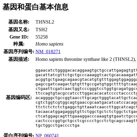
基因和蛋白基本信息
基因名称:
THNSL2
基因又名:
TSH2
Gene ID:
55258
种属:
Homo sapiens
基因序列编号:
NM_018271
基因描述:
Homo sapiens threonine synthase like 2 (THNSL2), 
ggaacatctggggacacaggaagtgctgccattgagagtgtt
gacattatcgttctgctgcccaaaggtcactgcacaaagatt
acggtgctgaagcagaacgtacatgtgtttggagtggaggga
gagccgatcaagactgtgtttgccgatgtggcttttgtcaag
ctgaattcgatcaactggtcccgggtcctggtgcagatggcc
ttccagtgtacgccatccttggacacacatcccctacccctg
基因编码区:
acaggggctgccggtaaccttgcagctgggtacattgctcaa
cgtctggtcgtggcagtgaaccgcaatgacatcatccacagg
ttctctctctctgaggctgttaaatcaaccttggcatcagct
tacaacatggagagggtgttctggctgctctctggctctgac
ctcatggagcagtttgaaaggacccaaagtgtgaatctgccc
cactccccggtgctgcctcgcccctgcctctgcagccaagtt
tgctggcctgacccctga
蛋白序列编号:
NP_060741