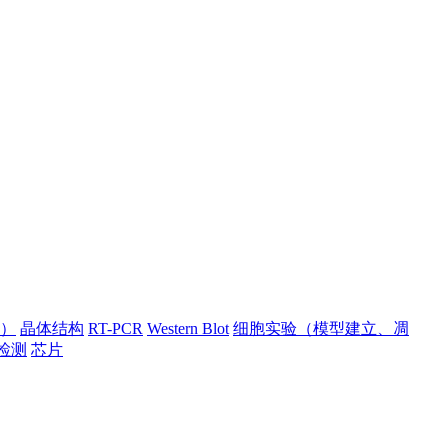
）
晶体结构
RT-PCR
Western Blot
细胞实验（模型建立、凋
检测
芯片