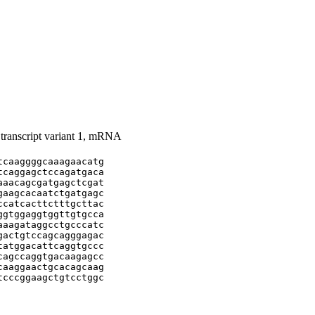
transcript variant 1, mRNA
caaggggcaaagaacatg

caggagctccagatgaca

aacagcgatgagctcgat

aagcacaatctgatgagc

catcacttctttgcttac

gtggaggtggttgtgcca

aagataggcctgcccatc

actgtccagcagggagac

atggacattcaggtgccc

agccaggtgacaagagcc

aaggaactgcacagcaag

cccggaagctgtcctggc
