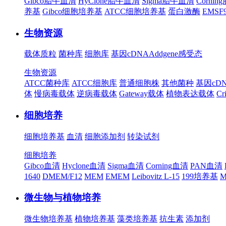
Gibco胎牛血清
HyClone胎牛血清
Sigma胎牛血清
Corni
养基
Gibco细胞培养基
ATCC细胞培养基
蛋白激酶
EMS
生物资源
载体质粒
菌种库
细胞库
基因cDNA
Addgene
感受态
生物资源
ATCC菌种库
ATCC细胞库
普通细胞株
其他菌种
基因cD
体
慢病毒载体
逆病毒载体
Gateway载体
植物表达载体
Cr
细胞培养
细胞培养基
血清
细胞添加剂
转染试剂
细胞培养
Gibco血清
Hyclone血清
Sigma血清
Corning血清
PAN血清
1640
DMEM/F12
MEM
EMEM
Leibovitz L-15
199培养基
M
微生物与植物培养
微生物培养基
植物培养基
藻类培养基
抗生素
添加剂