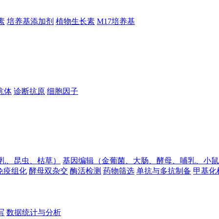
素
培养基添加剂
植物生长素
M17培养基
抗体
诊断抗原
细胞因子
乳、昆虫、枯草）
基因编辑（金葡菌、大肠、酵母、哺乳、小鼠
免疫组化
酵母双杂交
酶活检测
药物筛选
单抗与多抗制备
甲基化
写
数据统计与分析