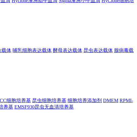
胎牛血清
Hyclone澳洲胎牛血清
Sigma澳洲小牛血清
HyClone细胞培
达载体
哺乳细胞表达载体
酵母表达载体
昆虫表达载体
腺病毒载
TCC细胞培养基
昆虫细胞培养基
细胞培养添加剂
DMEM
RPMI-
昆虫培养基
EMSF930昆虫无血清培养基