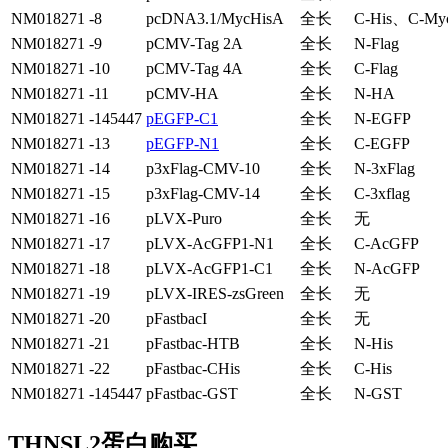
NM018271 -8
pcDNA3.1/MycHisA
全长
C-His、C-My
NM018271 -9
pCMV-Tag 2A
全长
N-Flag
NM018271 -10
pCMV-Tag 4A
全长
C-Flag
NM018271 -11
pCMV-HA
全长
N-HA
NM018271 -145447
pEGFP-C1
全长
N-EGFP
NM018271 -13
pEGFP-N1
全长
C-EGFP
NM018271 -14
p3xFlag-CMV-10
全长
N-3xFlag
NM018271 -15
p3xFlag-CMV-14
全长
C-3xflag
NM018271 -16
pLVX-Puro
全长
无
NM018271 -17
pLVX-AcGFP1-N1
全长
C-AcGFP
NM018271 -18
pLVX-AcGFP1-C1
全长
N-AcGFP
NM018271 -19
pLVX-IRES-zsGreen
全长
无
NM018271 -20
pFastbacI
全长
无
NM018271 -21
pFastbac-HTB
全长
N-His
NM018271 -22
pFastbac-CHis
全长
C-His
NM018271 -145447
pFastbac-GST
全长
N-GST
THNSL2蛋白购买