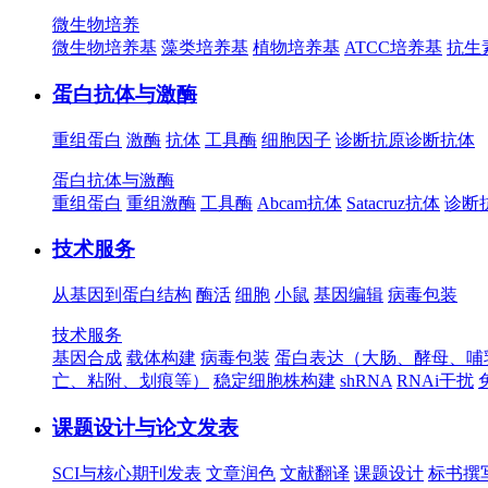
微生物培养
微生物培养基
藻类培养基
植物培养基
ATCC培养基
抗生
蛋白抗体与激酶
重组蛋白
激酶
抗体
工具酶
细胞因子
诊断抗原
诊断抗体
蛋白抗体与激酶
重组蛋白
重组激酶
工具酶
Abcam抗体
Satacruz抗体
诊断
技术服务
从基因到蛋白结构
酶活
细胞
小鼠
基因编辑
病毒包装
技术服务
基因合成
载体构建
病毒包装
蛋白表达（大肠、酵母、哺
亡、粘附、划痕等）
稳定细胞株构建
shRNA
RNAi干扰
课题设计与论文发表
SCI与核心期刊发表
文章润色
文献翻译
课题设计
标书撰