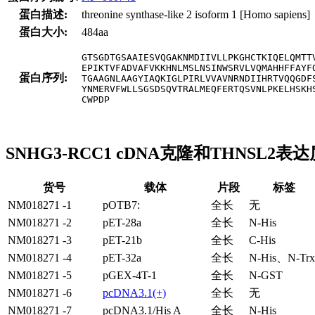
蛋白描述:
threonine synthase-like 2 isoform 1 [Homo sapiens]
蛋白大小:
484aa
GTSGDTGSAAIESVQGAKNMDIIVLLPKGHCTKIQELQMTTV
EPIKTVFADVAFVKKHNLMSLNSINWSRVLVQMAHHFFAYFQ
蛋白序列:
TGAAGNLAAGYIAQKIGLPIRLVVAVNRNDIIHRTVQQGDFS
YNMERVFWLLSGSDSQVTRALMEQFERTQSVNLPKELHSKHS
CWPDP
SNHG3-RCC1 cDNA克隆和THNSL2表
货号
载体
片段
标签
NM018271 -1
pOTB7:
全长
无
NM018271 -2
pET-28a
全长
N-His
NM018271 -3
pET-21b
全长
C-His
NM018271 -4
pET-32a
全长
N-His、N-Trx
NM018271 -5
pGEX-4T-1
全长
N-GST
NM018271 -6
pcDNA3.1(+)
全长
无
NM018271 -7
pcDNA3.1/His A
全长
N-His