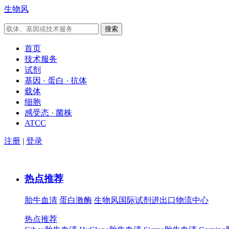
生物风
首页
技术服务
试剂
基因 · 蛋白 · 抗体
载体
细胞
感受态 · 菌株
ATCC
注册
|
登录
热点推荐
胎牛血清
蛋白激酶
生物风国际试剂进出口物流中心
热点推荐