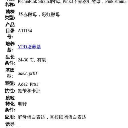
PichiaPink Strain3酵母, Pink3毕赤彩虹酵母，Pink strain3
名称:
菌株
毕赤酵母，彩虹酵母
类型:
产品
目录
A11154
号:
培养
YPD培养基
基:
生长
24-30 ℃, 有氧
条件:
基因
ade2
,
prb1
型:
-
-
表型:
Ade2
Prb1
抗性:
氨苄和卡那
质粒
转化
电转
条件:
应用:
酵母蛋白表达，真核细胞蛋白表达
诱导
--