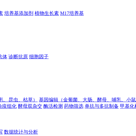
素
培养基添加剂
植物生长素
M17培养基
抗体
诊断抗原
细胞因子
乳、昆虫、枯草）
基因编辑（金葡菌、大肠、酵母、哺乳、小鼠
免疫组化
酵母双杂交
酶活检测
药物筛选
单抗与多抗制备
甲基化
写
数据统计与分析