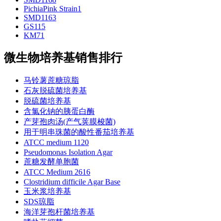
PichiaPink Strain1
SMD1163
GS115
KM71
微生物培养基销售排行
马铃薯蔗糖琼脂
石灰脱硫菌培养基
脱硫菌培养基
含氯化钠的胰蛋白酶
产芽孢肉汤(产气荚膜梭菌)
用于明串珠菌的酸性番茄培养基
ATCC medium 1120
Pseudomonas Isolation Agar
蔗糖发酵单胞菌
ATCC Medium 2616
Clostridium difficile Agar Base
玉米浆培养基
SDS琼脂
海洋芽孢杆菌培养基