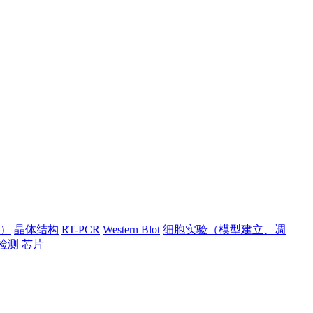
）
晶体结构
RT-PCR
Western Blot
细胞实验（模型建立、凋
检测
芯片