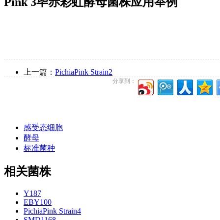
Pink 3毕赤彩虹酵母菌株应用举例
上一篇：
PichiaPink Strain2
分享到：
感受态细胞
酵母
标准菌种
相关菌株
Y187
EBY100
PichiaPink Strain4
SMD1168