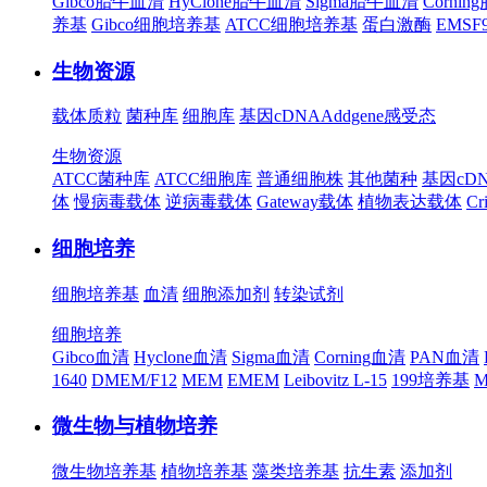
Gibco胎牛血清
HyClone胎牛血清
Sigma胎牛血清
Corni
养基
Gibco细胞培养基
ATCC细胞培养基
蛋白激酶
EMS
生物资源
载体质粒
菌种库
细胞库
基因cDNA
Addgene
感受态
生物资源
ATCC菌种库
ATCC细胞库
普通细胞株
其他菌种
基因cD
体
慢病毒载体
逆病毒载体
Gateway载体
植物表达载体
Cr
细胞培养
细胞培养基
血清
细胞添加剂
转染试剂
细胞培养
Gibco血清
Hyclone血清
Sigma血清
Corning血清
PAN血清
1640
DMEM/F12
MEM
EMEM
Leibovitz L-15
199培养基
M
微生物与植物培养
微生物培养基
植物培养基
藻类培养基
抗生素
添加剂