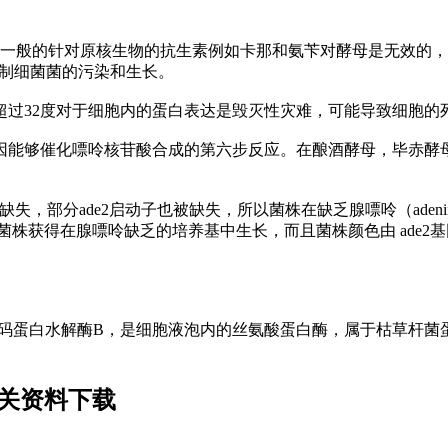
株，属于真核细胞。一般的针对原核生物的抗生素例如卡那和氨苄对酵母是
制细菌菌的污染和生长。
-30度，温度超过32度对于细胞内的蛋白表达是毁灭性灾难，可能导致细胞
基因能够催化嘌呤核苷酸合成的第六步反应。在酿酒酵母，毕赤酵
基因被缺失，部分ade2启动子也被缺失，所以菌株在缺乏腺嘌呤（ad
得菌株获得在腺嘌呤缺乏的培养基中生长，而且菌株颜色由 ade
菌株。prb1基因编码蛋白水解酶B，是细胞液泡内的丝氨酸蛋白酶，属于
相关资料下载