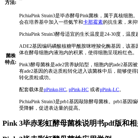
方法:
PichiaPink Strain3是毕赤酵母Pink菌
会在培养基中加入一些氨苄和
卡那霉素
的抗生素，来抑
PichiaPink Strain3酵母适宜的生长温度是24
ADE2基因编码磷酸核糖甲酰胺咪唑羧化酶基因，该
体在酵母细胞内液泡内的积累，使得细胞呈现粉红色。
菌株
特点:
Pink3酵母菌株是ade2营养缺陷型，细胞内的ade2
有ade2基因的表达质粒转化进入该菌株中后，能够使
转化质粒成功。
配套载体是
pPinkα-HC
,
pPink-HC
或者
pPink-LC
。
PichiaPink Strain3是prb1基因敲除酵母
受降解，促进表达量的提高。
Pink 3毕赤彩虹酵母菌株说明书pdf版和