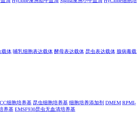
胎牛血清
Hyclone澳洲胎牛血清
Sigma澳洲小牛血清
HyClone细胞培
达载体
哺乳细胞表达载体
酵母表达载体
昆虫表达载体
腺病毒载
TCC细胞培养基
昆虫细胞培养基
细胞培养添加剂
DMEM
RPMI-
昆虫培养基
EMSF930昆虫无血清培养基