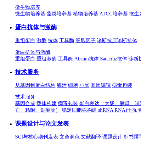
微生物培养
微生物培养基
藻类培养基
植物培养基
ATCC培养基
抗生
蛋白抗体与激酶
重组蛋白
激酶
抗体
工具酶
细胞因子
诊断抗原
诊断抗体
蛋白抗体与激酶
重组蛋白
重组激酶
工具酶
Abcam抗体
Satacruz抗体
诊断
技术服务
从基因到蛋白结构
酶活
细胞
小鼠
基因编辑
病毒包装
技术服务
基因合成
载体构建
病毒包装
蛋白表达（大肠、酵母、哺
亡、粘附、划痕等）
稳定细胞株构建
shRNA
RNAi干扰
课题设计与论文发表
SCI与核心期刊发表
文章润色
文献翻译
课题设计
标书撰