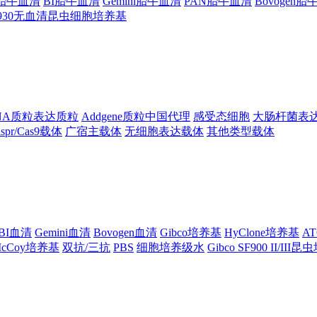
ng胎牛血清
BI胎牛血清
Gemini胎牛血清
PAN胎牛血清
Bovogen
F930无血清昆虫细胞培养基
NA质粒表达质粒
Addgene质粒中国代理
感受态细胞
大肠杆菌表
ispr/Cas9载体
广宿主载体
无细胞表达载体
其他类型载体
BI血清
Gemini血清
Bovogen血清
Gibco培养基
HyClone培养基
A
cCoy培养基
双抗/三抗
PBS
细胞培养级水
Gibco SF900 II/III