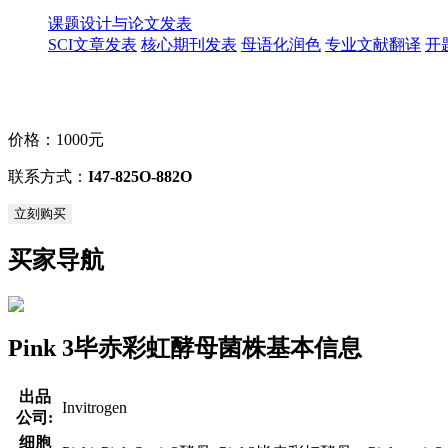
课题设计与论文发表
SCI文章发表
核心期刊发表
母语化润色
专业文献翻译
开
价格：
1000元
联系方式：
I47-825O-882O
立刻购买
买家导航
Pink 3毕赤彩虹酵母菌株基本信息
出品
Invitrogen
公司:
细胞