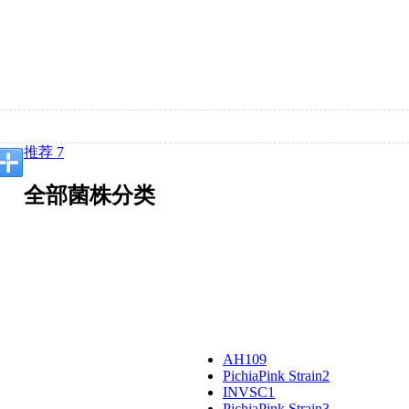
推荐 7
全部菌株分类
AH109
PichiaPink Strain2
INVSC1
PichiaPink Strain3