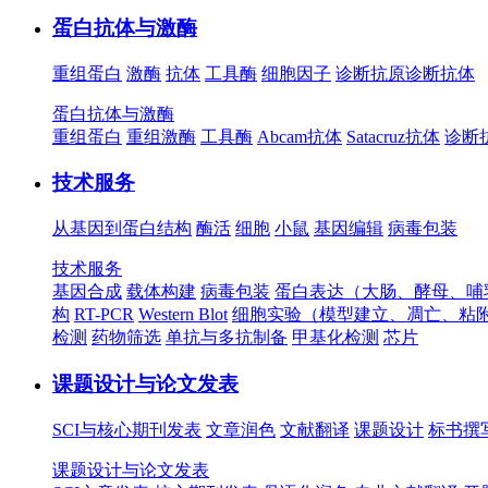
蛋白抗体与激酶
重组蛋白
激酶
抗体
工具酶
细胞因子
诊断抗原
诊断抗体
蛋白抗体与激酶
重组蛋白
重组激酶
工具酶
Abcam抗体
Satacruz抗体
诊断
技术服务
从基因到蛋白结构
酶活
细胞
小鼠
基因编辑
病毒包装
技术服务
基因合成
载体构建
病毒包装
蛋白表达（大肠、酵母、哺
构
RT-PCR
Western Blot
细胞实验（模型建立、凋亡、粘
检测
药物筛选
单抗与多抗制备
甲基化检测
芯片
课题设计与论文发表
SCI与核心期刊发表
文章润色
文献翻译
课题设计
标书撰
课题设计与论文发表