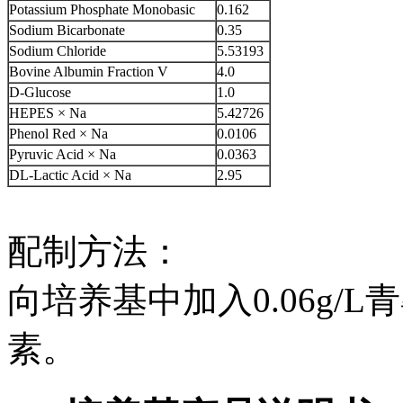
Potassium Phosphate Monobasic
0.162
Sodium Bicarbonate
0.35
Sodium Chloride
5.53193
Bovine Albumin Fraction V
4.0
D-Glucose
1.0
HEPES × Na
5.42726
Phenol Red × Na
0.0106
Pyruvic Acid × Na
0.0363
DL-Lactic Acid × Na
2.95
配制方法：
向培养基中加入0.06g/L青
素。