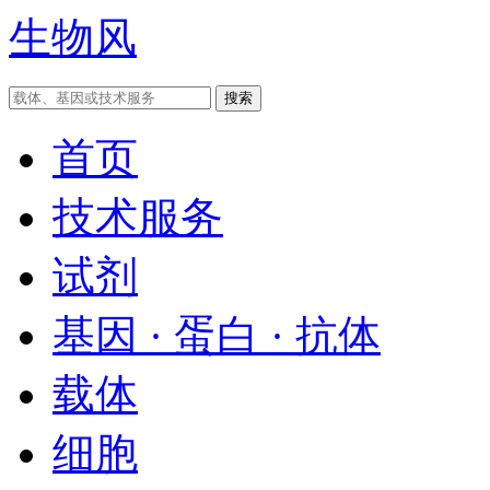
生物风
首页
技术服务
试剂
基因 · 蛋白 · 抗体
载体
细胞