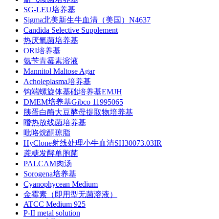
SG-LEU培养基
Sigma北美新生牛血清（美国）N4637
Candida Selective Supplement
热厌氧菌培养基
ORI培养基
氨苄青霉素溶液
Mannitol Maltose Agar
Acholeplasma培养基
钩端螺旋体基础培养基EMJH
DMEM培养基Gibco 11995065
胰蛋白酶大豆酵母提取物培养基
嗜热放线菌培养基
吡咯烷酮琼脂
HyClone射线处理小牛血清SH30073.03IR
蔗糖发酵单胞菌
PALCAM肉汤
Sorogena培养基
Cyanophycean Medium
金霉素（即用型无菌溶液）
ATCC Medium 925
P-II metal solution