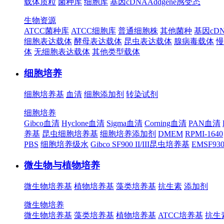
载体质粒
菌种库
细胞库
基因cDNA
Addgene
感受态
生物资源
ATCC菌种库
ATCC细胞库
普通细胞株
其他菌种
基因cD
细胞表达载体
酵母表达载体
昆虫表达载体
腺病毒载体
慢
体
无细胞表达载体
其他类型载体
细胞培养
细胞培养基
血清
细胞添加剂
转染试剂
细胞培养
Gibco血清
Hyclone血清
Sigma血清
Corning血清
PAN血清
养基
昆虫细胞培养基
细胞培养添加剂
DMEM
RPMI-1640
PBS
细胞培养级水
Gibco SF900 II/III昆虫培养基
EMSF9
微生物与植物培养
微生物培养基
植物培养基
藻类培养基
抗生素
添加剂
微生物培养
微生物培养基
藻类培养基
植物培养基
ATCC培养基
抗生