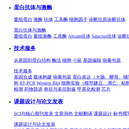
蛋白抗体与激酶
重组蛋白
激酶
抗体
工具酶
细胞因子
诊断抗原
诊断抗体
蛋白抗体与激酶
重组蛋白
重组激酶
工具酶
Abcam抗体
Satacruz抗体
诊断
技术服务
从基因到蛋白结构
酶活
细胞
小鼠
基因编辑
病毒包装
技术服务
基因合成
载体构建
病毒包装
蛋白表达（大肠、酵母、哺
构
RT-PCR
Western Blot
细胞实验（模型建立、凋亡、粘
检测
药物筛选
单抗与多抗制备
甲基化检测
芯片
课题设计与论文发表
SCI与核心期刊发表
文章润色
文献翻译
课题设计
标书撰
课题设计与论文发表