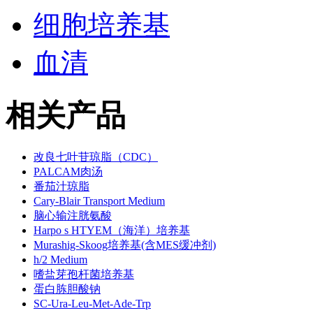
细胞培养基
血清
相关产品
改良七叶苷琼脂（CDC）
PALCAM肉汤
番茄汁琼脂
Cary-Blair Transport Medium
脑心输注胱氨酸
Harpo s HTYEM（海洋）培养基
Murashig-Skoog培养基(含MES缓冲剂)
h/2 Medium
嗜盐芽孢杆菌培养基
蛋白胨胆酸钠
SC-Ura-Leu-Met-Ade-Trp