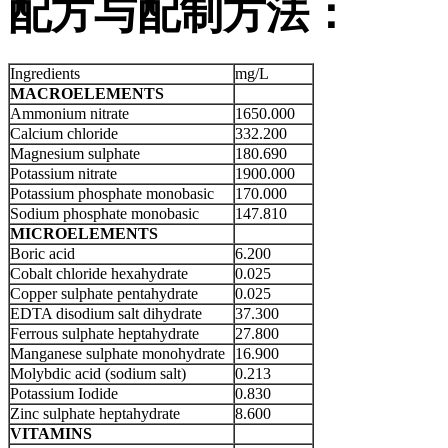
配方与配制方法：
Ingredients
mg/L
MACROELEMENTS
Ammonium nitrate
1650.000
Calcium chloride
332.200
Magnesium sulphate
180.690
Potassium nitrate
1900.000
Potassium phosphate monobasic
170.000
Sodium phosphate monobasic
147.810
MICROELEMENTS
Boric acid
6.200
Cobalt chloride hexahydrate
0.025
Copper sulphate pentahydrate
0.025
EDTA disodium salt dihydrate
37.300
Ferrous sulphate heptahydrate
27.800
Manganese sulphate monohydrate
16.900
Molybdic acid (sodium salt)
0.213
Potassium Iodide
0.830
Zinc sulphate heptahydrate
8.600
VITAMINS