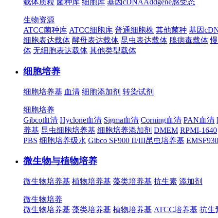
载体质粒
菌种库
细胞库
基因cDNA
Addgene
感受态
生物资源
ATCC菌种库
ATCC细胞库
普通细胞株
其他菌种
基因cD
细胞表达载体
酵母表达载体
昆虫表达载体
腺病毒载体
慢
体
无细胞表达载体
其他类型载体
细胞培养
细胞培养基
血清
细胞添加剂
转染试剂
细胞培养
Gibco血清
Hyclone血清
Sigma血清
Corning血清
PAN血清
养基
昆虫细胞培养基
细胞培养添加剂
DMEM
RPMI-1640
PBS
细胞培养级水
Gibco SF900 II/III昆虫培养基
EMSF9
微生物与植物培养
微生物培养基
植物培养基
藻类培养基
抗生素
添加剂
微生物培养
微生物培养基
藻类培养基
植物培养基
ATCC培养基
抗生