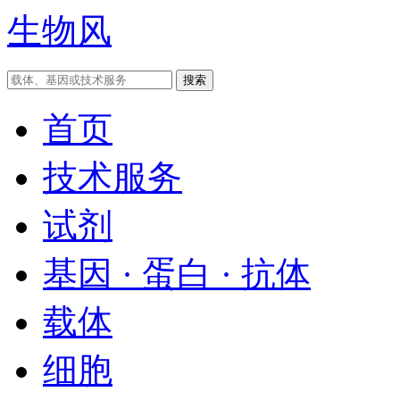
生物风
首页
技术服务
试剂
基因 · 蛋白 · 抗体
载体
细胞