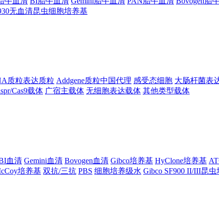
ng胎牛血清
BI胎牛血清
Gemini胎牛血清
PAN胎牛血清
Bovogen
F930无血清昆虫细胞培养基
NA质粒表达质粒
Addgene质粒中国代理
感受态细胞
大肠杆菌表
ispr/Cas9载体
广宿主载体
无细胞表达载体
其他类型载体
BI血清
Gemini血清
Bovogen血清
Gibco培养基
HyClone培养基
A
cCoy培养基
双抗/三抗
PBS
细胞培养级水
Gibco SF900 II/III