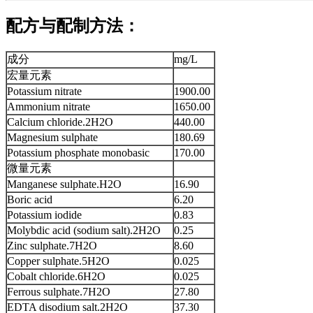
配方与配制方法：
成分
mg/L
宏量元素
Potassium nitrate
1900.00
Ammonium nitrate
1650.00
Calcium chloride.2H2O
440.00
Magnesium sulphate
180.69
Potassium phosphate monobasic
170.00
微量元素
Manganese sulphate.H2O
16.90
Boric acid
6.20
Potassium iodide
0.83
Molybdic acid (sodium salt).2H2O
0.25
Zinc sulphate.7H2O
8.60
Copper sulphate.5H2O
0.025
Cobalt chloride.6H2O
0.025
Ferrous sulphate.7H2O
27.80
EDTA disodium salt.2H2O
37.30