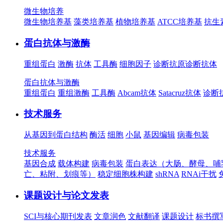
微生物培养
微生物培养基
藻类培养基
植物培养基
ATCC培养基
抗生
蛋白抗体与激酶
重组蛋白
激酶
抗体
工具酶
细胞因子
诊断抗原
诊断抗体
蛋白抗体与激酶
重组蛋白
重组激酶
工具酶
Abcam抗体
Satacruz抗体
诊断
技术服务
从基因到蛋白结构
酶活
细胞
小鼠
基因编辑
病毒包装
技术服务
基因合成
载体构建
病毒包装
蛋白表达（大肠、酵母、哺
亡、粘附、划痕等）
稳定细胞株构建
shRNA
RNAi干扰
课题设计与论文发表
SCI与核心期刊发表
文章润色
文献翻译
课题设计
标书撰