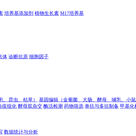
素
培养基添加剂
植物生长素
M17培养基
抗体
诊断抗原
细胞因子
乳、昆虫、枯草）
基因编辑（金葡菌、大肠、酵母、哺乳、小鼠
免疫组化
酵母双杂交
酶活检测
药物筛选
单抗与多抗制备
甲基化
写
数据统计与分析