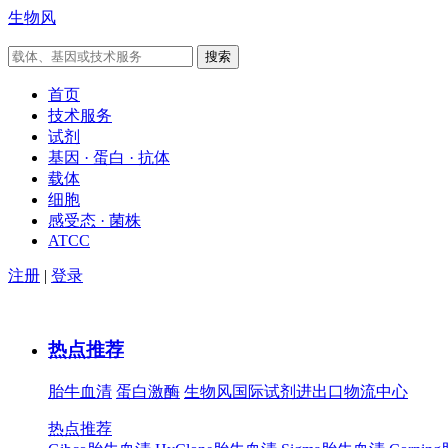
生物风
首页
技术服务
试剂
基因 · 蛋白 · 抗体
载体
细胞
感受态 · 菌株
ATCC
注册
|
登录
热点推荐
胎牛血清
蛋白激酶
生物风国际试剂进出口物流中心
热点推荐