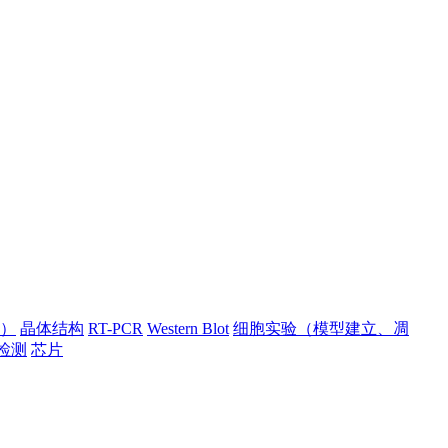
）
晶体结构
RT-PCR
Western Blot
细胞实验（模型建立、凋
检测
芯片