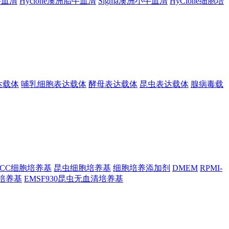
胎牛血清
Hyclone澳洲胎牛血清
Sigma澳洲小牛血清
HyClone细胞培
达载体
哺乳细胞表达载体
酵母表达载体
昆虫表达载体
腺病毒载
TCC细胞培养基
昆虫细胞培养基
细胞培养添加剂
DMEM
RPMI-
昆虫培养基
EMSF930昆虫无血清培养基