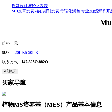
课题设计与论文发表
SCI文章发表
核心期刊发表
母语化润色
专业文献翻译
开
Mu
价格：
元
规格：
20L Kit
50L Kit
联系方式：
I47-825O-882O
立刻购买
买家导航
植物MS培养基（MES）产品基本信息