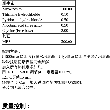
维生素
Myo-Inositol
100.00
Thiamine hydrochloride
0.10
Pyridoxine hydrochloride
0.50
Nicotinic acid (Free acid)
0.50
Glycine (Free base)
2.00
其它
MES
500.00
配制方法：
用600ml蒸馏水溶解脱水培养基，用少量蒸馏水冲洗残余培养
轻轻搅动使培养基完全溶解。
加入所有热稳定添加剂。
用1N HCl/NaOH调节pH。定容至1000ml。
121°C灭菌15 min。
冷却至45°C后，加入过滤除菌的热敏型添加剂。
分装到无菌容器中。
质量控制：