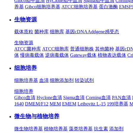
Gibco胎牛血清
HyClone胎牛血清
Sigma胎牛血清
Corni
养基
Gibco细胞培养基
ATCC细胞培养基
蛋白激酶
EMS
生物资源
载体质粒
菌种库
细胞库
基因cDNA
Addgene
感受态
生物资源
ATCC菌种库
ATCC细胞库
普通细胞株
其他菌种
基因cD
体
慢病毒载体
逆病毒载体
Gateway载体
植物表达载体
Cr
细胞培养
细胞培养基
血清
细胞添加剂
转染试剂
细胞培养
Gibco血清
Hyclone血清
Sigma血清
Corning血清
PAN血清
1640
DMEM/F12
MEM
EMEM
Leibovitz L-15
199培养基
M
微生物与植物培养
微生物培养基
植物培养基
藻类培养基
抗生素
添加剂