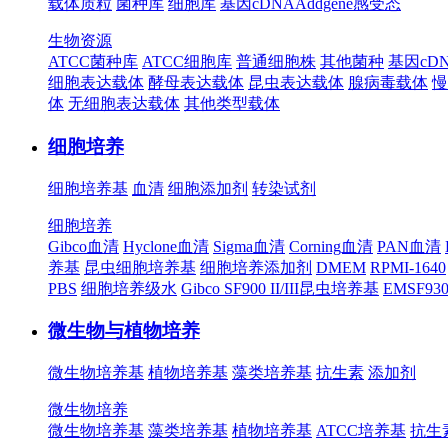
载体质粒
菌种库
细胞库
基因cDNA
Addgene
感受态
生物资源
ATCC菌种库
ATCC细胞库
普通细胞株
其他菌种
基因cD
细胞表达载体
酵母表达载体
昆虫表达载体
腺病毒载体
慢
体
无细胞表达载体
其他类型载体
细胞培养
细胞培养基
血清
细胞添加剂
转染试剂
细胞培养
Gibco血清
Hyclone血清
Sigma血清
Corning血清
PAN血清
养基
昆虫细胞培养基
细胞培养添加剂
DMEM
RPMI-1640
PBS
细胞培养级水
Gibco SF900 II/III昆虫培养基
EMSF9
微生物与植物培养
微生物培养基
植物培养基
藻类培养基
抗生素
添加剂
微生物培养
微生物培养基
藻类培养基
植物培养基
ATCC培养基
抗生