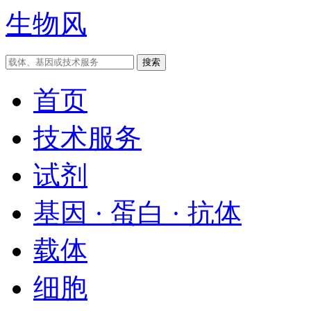
生物风
首页
技术服务
试剂
基因 · 蛋白 · 抗体
载体
细胞