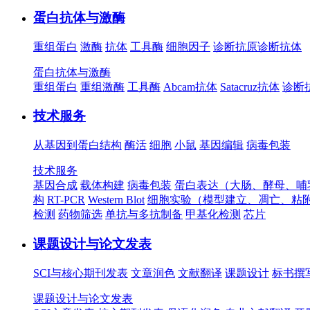
蛋白抗体与激酶
重组蛋白
激酶
抗体
工具酶
细胞因子
诊断抗原
诊断抗体
蛋白抗体与激酶
重组蛋白
重组激酶
工具酶
Abcam抗体
Satacruz抗体
诊断
技术服务
从基因到蛋白结构
酶活
细胞
小鼠
基因编辑
病毒包装
技术服务
基因合成
载体构建
病毒包装
蛋白表达（大肠、酵母、哺
构
RT-PCR
Western Blot
细胞实验（模型建立、凋亡、粘
检测
药物筛选
单抗与多抗制备
甲基化检测
芯片
课题设计与论文发表
SCI与核心期刊发表
文章润色
文献翻译
课题设计
标书撰
课题设计与论文发表