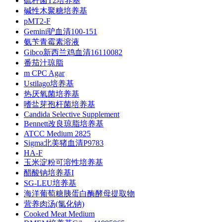
硫杆菌T2培养基
碱性木聚糖培养基
pMT2-F
Gemini驴血清100-151
氨苄青霉素溶液
Gibco新西兰鸡血清16110082
番茄汁琼脂
m CPC Agar
Ustilago培养基
热厌氧菌培养基
嗜盐芽孢杆菌培养基
Candida Selective Supplement
Bennett改良琼脂培养基
ATCC Medium 2825
Sigma北美猪血清P9783
HA-F
玉米淀粉可溶性培养基
醋酸钠培养基I
SG-LEU培养基
海洋葡萄糖胰蛋白酶酵母提取物
营养肉汤(氯化钠)
Cooked Meat Medium