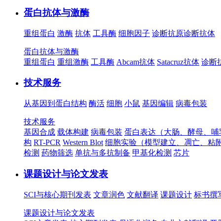
蛋白抗体与激酶
重组蛋白
激酶
抗体
工具酶
细胞因子
诊断抗原
诊断抗体
蛋白抗体与激酶
重组蛋白
重组激酶
工具酶
Abcam抗体
Satacruz抗体
诊断
技术服务
从基因到蛋白结构
酶活
细胞
小鼠
基因编辑
病毒包装
技术服务
基因合成
载体构建
病毒包装
蛋白表达（大肠、酵母、哺
构
RT-PCR
Western Blot
细胞实验（模型建立、凋亡、粘
检测
药物筛选
单抗与多抗制备
甲基化检测
芯片
课题设计与论文发表
SCI与核心期刊发表
文章润色
文献翻译
课题设计
标书撰
课题设计与论文发表