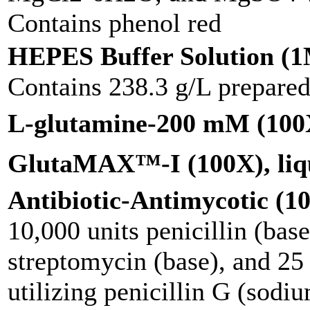
Contains phenol red
HEPES Buffer Solution (
Contains 238.3 g/L prepared 
L-glutamine-200 mM (100X
GlutaMAX™-I (100X), liq
Antibiotic-Antimycotic (10
10,000 units penicillin (base
streptomycin (base), and 25
utilizing penicillin G (sodi