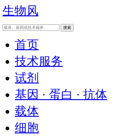
生物风
首页
技术服务
试剂
基因 · 蛋白 · 抗体
载体
细胞