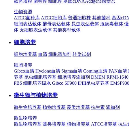
载体质粒
菌种库
细胞库
基因cDNA
Addgene
感受态
生物资源
ATCC菌种库
ATCC细胞库
普通细胞株
其他菌种
基因cD
细胞表达载体
酵母表达载体
昆虫表达载体
腺病毒载体
慢
体
无细胞表达载体
其他类型载体
细胞培养
细胞培养基
血清
细胞添加剂
转染试剂
细胞培养
Gibco血清
Hyclone血清
Sigma血清
Corning血清
PAN血清
养基
昆虫细胞培养基
细胞培养添加剂
DMEM
RPMI-1640
PBS
细胞培养级水
Gibco SF900 II/III昆虫培养基
EMSF9
微生物与植物培养
微生物培养基
植物培养基
藻类培养基
抗生素
添加剂
微生物培养
微生物培养基
藻类培养基
植物培养基
ATCC培养基
抗生