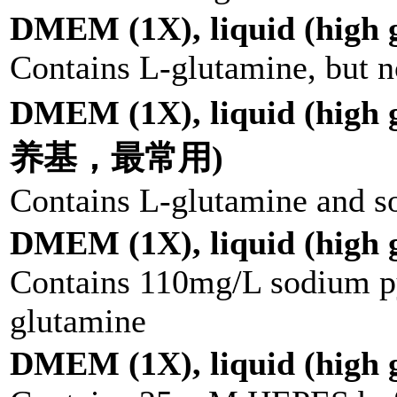
DMEM (1X), liquid (high g
Contains L-glutamine, but 
DMEM (1X), liquid (hi
养基，最常用)
Contains L-glutamine and s
DMEM (1X), liquid (high g
Contains 110mg/L sodium py
glutamine
DMEM (1X), liquid (high g