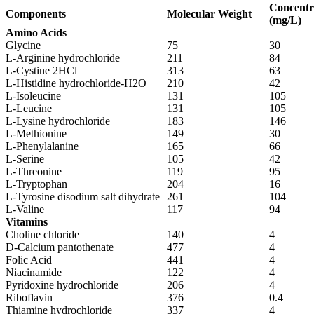
Concentr
Components
Molecular Weight
(mg/L)
Amino Acids
Glycine
75
30
L-Arginine hydrochloride
211
84
L-Cystine 2HCl
313
63
L-Histidine hydrochloride-H2O
210
42
L-Isoleucine
131
105
L-Leucine
131
105
L-Lysine hydrochloride
183
146
L-Methionine
149
30
L-Phenylalanine
165
66
L-Serine
105
42
L-Threonine
119
95
L-Tryptophan
204
16
L-Tyrosine disodium salt dihydrate
261
104
L-Valine
117
94
Vitamins
Choline chloride
140
4
D-Calcium pantothenate
477
4
Folic Acid
441
4
Niacinamide
122
4
Pyridoxine hydrochloride
206
4
Riboflavin
376
0.4
Thiamine hydrochloride
337
4