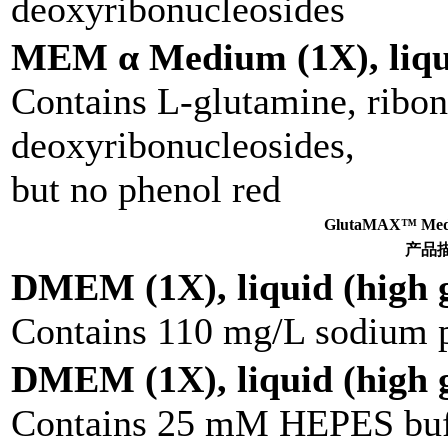
deoxyribonucleosides
MEM α Medium (1X), liqu
Contains L-glutamine, ribon
deoxyribonucleosides,
but no phenol red
GlutaMAX™ M
产品
DMEM (1X), liquid (high g
Contains 110 mg/L sodium 
DMEM (1X), liquid (high g
Contains 25 mM HEPES buff