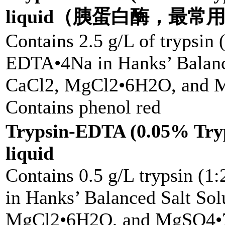
liquid（胰蛋白酶，最常
Contains 2.5 g/L of trypsin 
EDTA•4Na in Hanks’ Balance
CaCl2, MgCl2•6H2O, and
Contains phenol red
Trypsin-EDTA (0.05% Try
liquid
Contains 0.5 g/L trypsin (1
in Hanks’ Balanced Salt Sol
MgCl2•6H2O, and MgSO4•