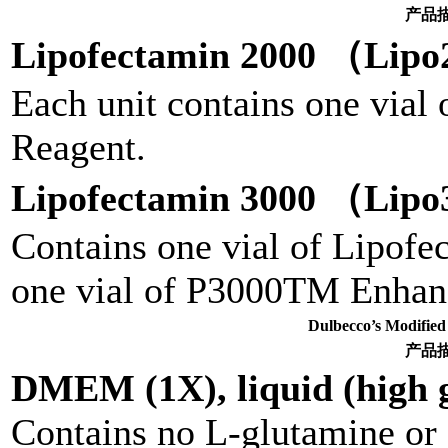
产品
Lipofectamin 2000 （Lip
Each unit contains one vial
Reagent.
Lipofectamin 3000 （Lip
Contains one vial of Lipof
one vial of P3000TM Enhan
Dulbecco’s Modi
产品
DMEM (1X), liquid (high g
Contains no L-glutamine or