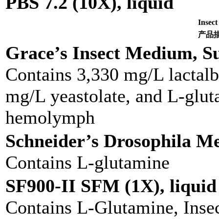
PBS 7.2 (10X), liquid
Inse
产品
Grace’s Insect Medium, Su
Contains 3,330 mg/L lactal
mg/L yeastolate, and L-glut
hemolymph
Schneider’s Drosophila Me
Contains L-glutamine
SF900-II SFM (1X), liquid
Contains L-Glutamine, Insect