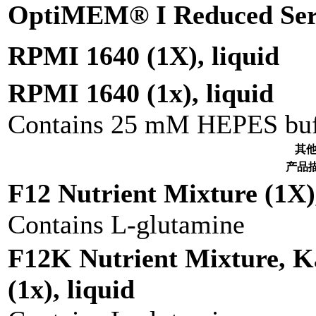
OptiMEM® I Reduced Ser
RPMI 1640 (1X), liquid
RPMI 1640 (1x), liquid
Contains 25 mM HEPES buf
其
产品
F12 Nutrient Mixture (1X),
Contains L-glutamine
F12K Nutrient Mixture, K
(1x), liquid