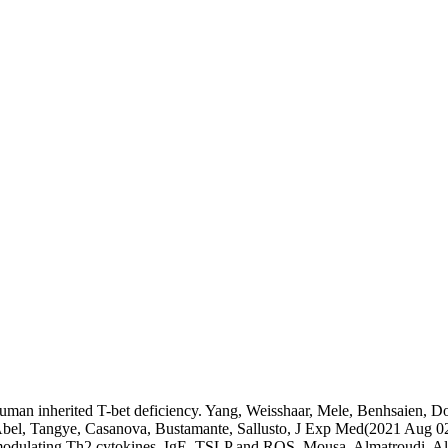
uman inherited T-bet deficiency. Yang, Weisshaar, Mele, Benhsaien, Do
 Abel, Tangye, Casanova, Bustamante, Sallusto, J Exp Med(2021 Aug 0
 modulating Th2 cytokines, IgE, TSLP and ROS. Mousa, Almatroudi, A