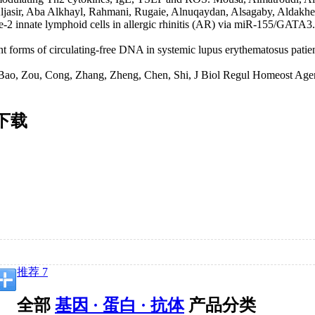
 Aljasir, Aba Alkhayl, Rahmani, Rugaie, Alnuqaydan, Alsagaby, Aldak
pe-2 innate lymphoid cells in allergic rhinitis (AR) via miR-155/GAT
nt forms of circulating-free DNA in systemic lupus erythematosus pat
en, Bao, Zou, Cong, Zhang, Zheng, Chen, Shi, J Biol Regul Homeost Ag
下载
推荐 7
全部
基因 · 蛋白 · 抗体
产品分类