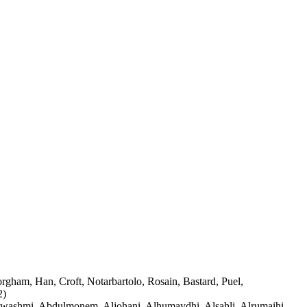
rgham, Han, Croft, Notarbartolo, Rosain, Bastard, Puel,
2)
lwashmi, Abdulmonem, Aljohani, Alhumaydhi, Alsahli, Alrumaihi,