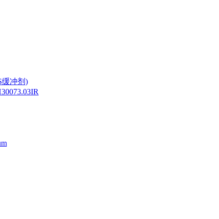
ES缓冲剂)
073.03IR
um