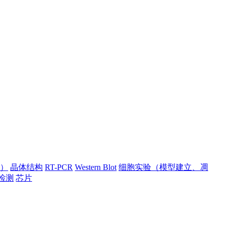
）
晶体结构
RT-PCR
Western Blot
细胞实验（模型建立、凋
检测
芯片