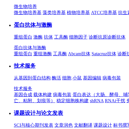
微生物培养
微生物培养基
藻类培养基
植物培养基
ATCC培养基
抗生
蛋白抗体与激酶
重组蛋白
激酶
抗体
工具酶
细胞因子
诊断抗原
诊断抗体
蛋白抗体与激酶
重组蛋白
重组激酶
工具酶
Abcam抗体
Satacruz抗体
诊断
技术服务
从基因到蛋白结构
酶活
细胞
小鼠
基因编辑
病毒包装
技术服务
基因合成
载体构建
病毒包装
蛋白表达（大肠、酵母、哺
亡、粘附、划痕等）
稳定细胞株构建
shRNA
RNAi干扰
课题设计与论文发表
SCI与核心期刊发表
文章润色
文献翻译
课题设计
标书撰