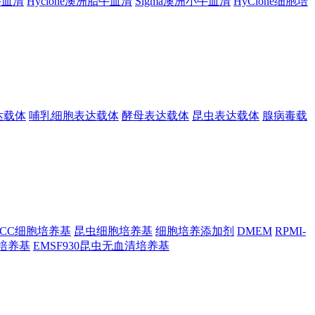
胎牛血清
Hyclone澳洲胎牛血清
Sigma澳洲小牛血清
HyClone细胞培
达载体
哺乳细胞表达载体
酵母表达载体
昆虫表达载体
腺病毒载
TCC细胞培养基
昆虫细胞培养基
细胞培养添加剂
DMEM
RPMI-
昆虫培养基
EMSF930昆虫无血清培养基