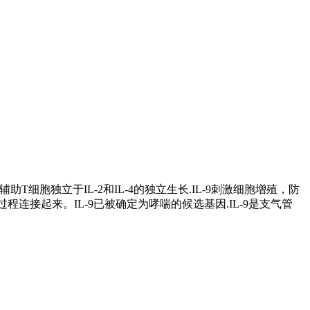
辅助T细胞独立于IL-2和IL-4的独立生长.IL-9刺激细胞增殖，防
过程连接起来。IL-9已被确定为哮喘的候选基因.IL-9是支气管