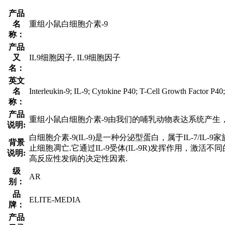
产品
名
重组小鼠白细胞介素-9
称：
产品
又
IL9细胞因子, IL9细胞因子
名：
英文
名
Interleukin-9; IL-9; Cytokine P40; T-Cell Growth Factor P40
称：
产品
重组小鼠白细胞介素-9由我们的哺乳动物表达系统产生，编码G
说明:
白细胞介素-9(IL-9)是一种分泌型蛋白，属于IL-7/IL
背景
止细胞凋亡.它通过IL-9受体(IL-9R)发挥作用，激活
说明:
高反应性发病的决定性因素.
级
AR
别：
品
ELITE-MEDIA
牌：
产品