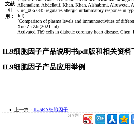
文献
Allemailem, Abdellatif, Khan, Khan, Alshabrmi, Alruwetei,
引
Circ_0067835 regulates allergic inflammatory response in ty
Jul)
用：
[Comparison of plasma levels and immunoactivities of differe
Xue Za Zhi(2021 Jul)
Activated Th9 cells in diabetic coronary heart disease. Ch
IL9细胞因子产品说明书pdf版和相关资料
IL9细胞因子产品应用举例
上一篇：
IL-5RA细胞因子
分享到：