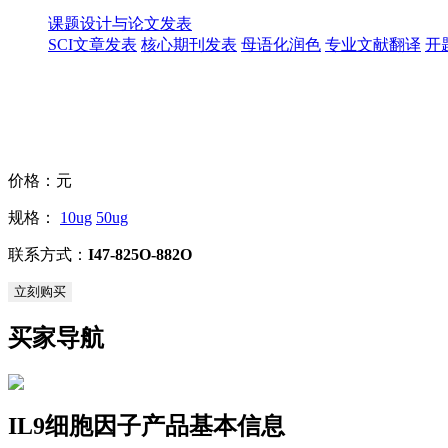
课题设计与论文发表
SCI文章发表
核心期刊发表
母语化润色
专业文献翻译
开
价格：
元
规格：
10ug
50ug
联系方式：
I47-825O-882O
立刻购买
买家导航
IL9细胞因子产品基本信息