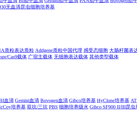
ng胎牛血清
BI胎牛血清
Gemini胎牛血清
PAN胎牛血清
Bovogen
F930无血清昆虫细胞培养基
NA质粒表达质粒
Addgene质粒中国代理
感受态细胞
大肠杆菌表
ispr/Cas9载体
广宿主载体
无细胞表达载体
其他类型载体
BI血清
Gemini血清
Bovogen血清
Gibco培养基
HyClone培养基
A
cCoy培养基
双抗/三抗
PBS
细胞培养级水
Gibco SF900 II/III