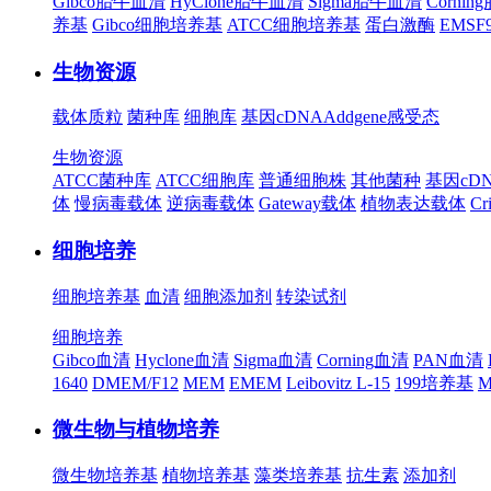
Gibco胎牛血清
HyClone胎牛血清
Sigma胎牛血清
Corni
养基
Gibco细胞培养基
ATCC细胞培养基
蛋白激酶
EMS
生物资源
载体质粒
菌种库
细胞库
基因cDNA
Addgene
感受态
生物资源
ATCC菌种库
ATCC细胞库
普通细胞株
其他菌种
基因cD
体
慢病毒载体
逆病毒载体
Gateway载体
植物表达载体
Cr
细胞培养
细胞培养基
血清
细胞添加剂
转染试剂
细胞培养
Gibco血清
Hyclone血清
Sigma血清
Corning血清
PAN血清
1640
DMEM/F12
MEM
EMEM
Leibovitz L-15
199培养基
M
微生物与植物培养
微生物培养基
植物培养基
藻类培养基
抗生素
添加剂