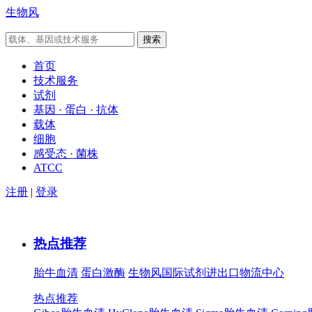
生物风
首页
技术服务
试剂
基因 · 蛋白 · 抗体
载体
细胞
感受态 · 菌株
ATCC
注册
|
登录
热点推荐
胎牛血清
蛋白激酶
生物风国际试剂进出口物流中心
热点推荐