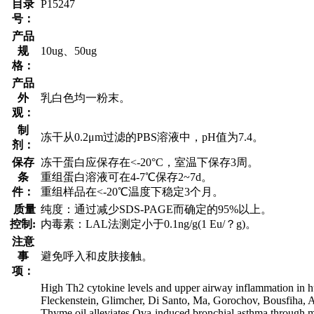
目录
P15247
号：
产品
规
10ug、50ug
格：
产品
外
乳白色均一粉末。
观：
制
冻干从0.2μm过滤的PBS溶液中，pH值为7.4。
剂：
保存
冻干蛋白应保存在<-20°C，室温下保存3周。
条
重组蛋白溶液可在4-7℃保存2~7d。
件：
重组样品在<-20℃温度下稳定3个月。
质量
纯度：通过减少SDS-PAGE而确定的95%以上。
控制:
内毒素：LAL法测定小于0.1ng/g(1 Eu/？g)。
注意
事
避免呼入和皮肤接触。
项：
High Th2 cytokine levels and upper airway inflammation in h
Fleckenstein, Glimcher, Di Santo, Ma, Gorochov, Bousfiha,
Thyme oil alleviates Ova-induced bronchial asthma through