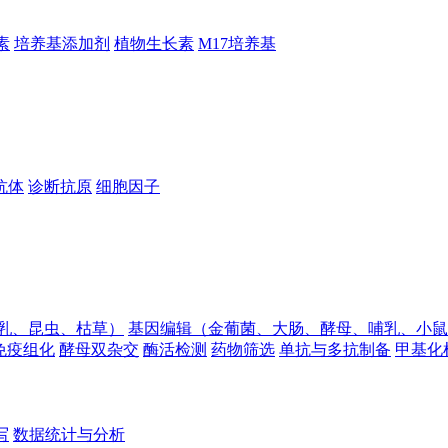
素
培养基添加剂
植物生长素
M17培养基
抗体
诊断抗原
细胞因子
乳、昆虫、枯草）
基因编辑（金葡菌、大肠、酵母、哺乳、小鼠
免疫组化
酵母双杂交
酶活检测
药物筛选
单抗与多抗制备
甲基化
写
数据统计与分析