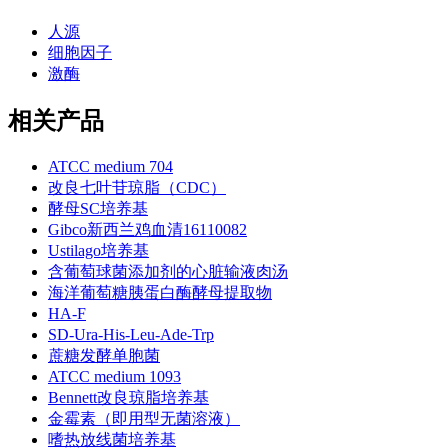
人源
细胞因子
激酶
相关产品
ATCC medium 704
改良七叶苷琼脂（CDC）
酵母SC培养基
Gibco新西兰鸡血清16110082
Ustilago培养基
含葡萄球菌添加剂的心脏输液肉汤
海洋葡萄糖胰蛋白酶酵母提取物
HA-F
SD-Ura-His-Leu-Ade-Trp
蔗糖发酵单胞菌
ATCC medium 1093
Bennett改良琼脂培养基
金霉素（即用型无菌溶液）
嗜热放线菌培养基