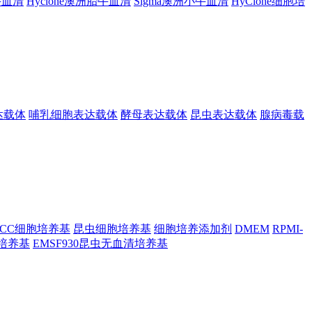
胎牛血清
Hyclone澳洲胎牛血清
Sigma澳洲小牛血清
HyClone细胞培
达载体
哺乳细胞表达载体
酵母表达载体
昆虫表达载体
腺病毒载
TCC细胞培养基
昆虫细胞培养基
细胞培养添加剂
DMEM
RPMI-
昆虫培养基
EMSF930昆虫无血清培养基