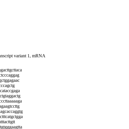
anscript variant 1, mRNA
gacttgcttaca
tctcccaggag
tgctggagaac
acccagctg
ccataccgaga
ctgtaggactg
cccttaaaaaga
agaagtccttg
aagcaccaggtg
tttcatgctgga
ttacttgtt
tgtgggaagtta