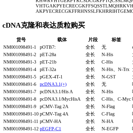
KHWRVHTGERPYKCSDCGKFFTQCSSLMQ
VHTGAKPYECRECGKFFSQSSTLMQHRKVH
AKPYECRECGKFFRHNSSLFKHRRIHTGEM
cDNA克隆和表达质粒购买
货号
载体
片段
标签
NM001098491-1
pOTB7:
全长
无
NM001098491-2
pET-28a
全长
N-His
NM001098491-3
pET-21b
全长
C-His
NM001098491-4
pET-32a
全长
N-His、N-Trx
NM001098491-5
pGEX-4T-1
全长
N-GST
NM001098491-6
pcDNA3.1(+)
全长
无
NM001098491-7
pcDNA3.1/His A
全长
N-His
NM001098491-8
pcDNA3.1/MycHisA
全长
C-His、C-Myc
NM001098491-9
pCMV-Tag 2A
全长
N-Flag
NM001098491-10
pCMV-Tag 4A
全长
C-Flag
NM001098491-11
pCMV-HA
全长
N-HA
NM001098491-12
pEGFP-C1
全长
N-EGFP