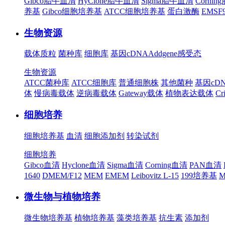
Gibco胎牛血清
HyClone胎牛血清
Sigma胎牛血清
Corni
养基
Gibco细胞培养基
ATCC细胞培养基
蛋白激酶
EMS
生物资源
载体质粒
菌种库
细胞库
基因cDNA
Addgene
感受态
生物资源
ATCC菌种库
ATCC细胞库
普通细胞株
其他菌种
基因cD
体
慢病毒载体
逆病毒载体
Gateway载体
植物表达载体
Cr
细胞培养
细胞培养基
血清
细胞添加剂
转染试剂
细胞培养
Gibco血清
Hyclone血清
Sigma血清
Corning血清
PAN血清
1640
DMEM/F12
MEM
EMEM
Leibovitz L-15
199培养基
M
微生物与植物培养
微生物培养基
植物培养基
藻类培养基
抗生素
添加剂