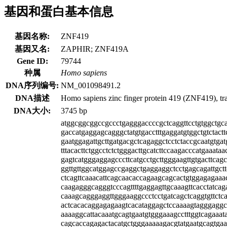
基因和蛋白基本信息
基因名称:
ZNF419
基因又名:
ZAPHIR; ZNF419A
Gene ID:
79744
种属
Homo sapiens
DNA序列编号:
NM_001098491.2
DNA描述
Homo sapiens zinc finger protein 419 (ZNF419), tr
DNA大小:
3745 bp
atggcggcggccgccctgagggaccccgctcaggttcctgtggctgca
gaccatgaggagcagggctatgtgacctttgaggatgtggctgtctact
gaatggagattgcttgatgacgctcagaggctcctctaccgcaatgtga
tttacacttctggcctctctgggacttgcatcttccaagacccatgaaata
gagtcatgggaggagcccttcatgcctgcttgggaagttgtgacttcag
ggttgttggcatggagccgaggctgaggaggctcctgagcagattgctt
ctcagttcaaacattcagcaacaccagaagcagcactgtggagagaaa
caagagggcagggtcccagttttgaggagttgcaaagttcacctatcag
caaagcagggaggttgggaaggccctcctgatcagctcaggtgttctc
actcacacaggagagaagtcacataggagctccaaaagtagggaggcc
aaaaggcattacaaatgcagtgaatgtgggaaagcctttggtcagaaatat
cagcaccagagactacatgctgggaaaaagacgtatgaatgcagtgaa