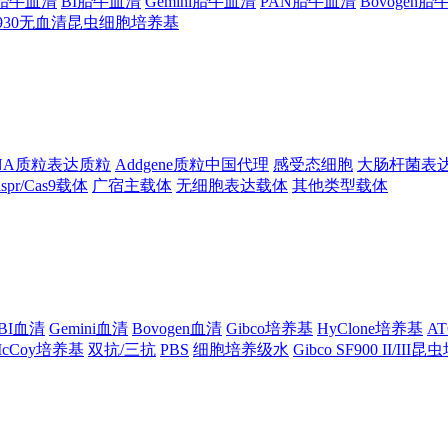
ng胎牛血清
BI胎牛血清
Gemini胎牛血清
PAN胎牛血清
Bovogen
F930无血清昆虫细胞培养基
NA质粒表达质粒
Addgene质粒中国代理
感受态细胞
大肠杆菌表
ispr/Cas9载体
广宿主载体
无细胞表达载体
其他类型载体
BI血清
Gemini血清
Bovogen血清
Gibco培养基
HyClone培养基
A
cCoy培养基
双抗/三抗
PBS
细胞培养级水
Gibco SF900 II/III