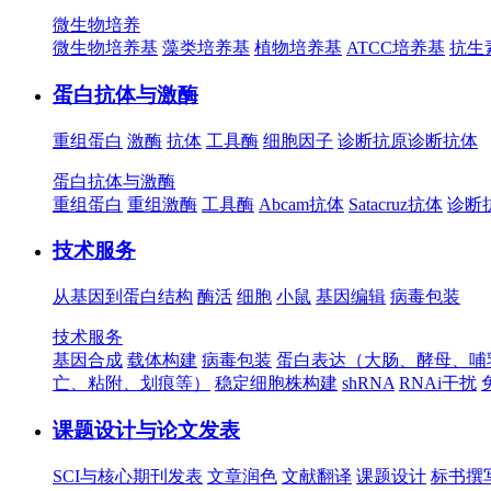
微生物培养
微生物培养基
藻类培养基
植物培养基
ATCC培养基
抗生
蛋白抗体与激酶
重组蛋白
激酶
抗体
工具酶
细胞因子
诊断抗原
诊断抗体
蛋白抗体与激酶
重组蛋白
重组激酶
工具酶
Abcam抗体
Satacruz抗体
诊断
技术服务
从基因到蛋白结构
酶活
细胞
小鼠
基因编辑
病毒包装
技术服务
基因合成
载体构建
病毒包装
蛋白表达（大肠、酵母、哺
亡、粘附、划痕等）
稳定细胞株构建
shRNA
RNAi干扰
课题设计与论文发表
SCI与核心期刊发表
文章润色
文献翻译
课题设计
标书撰