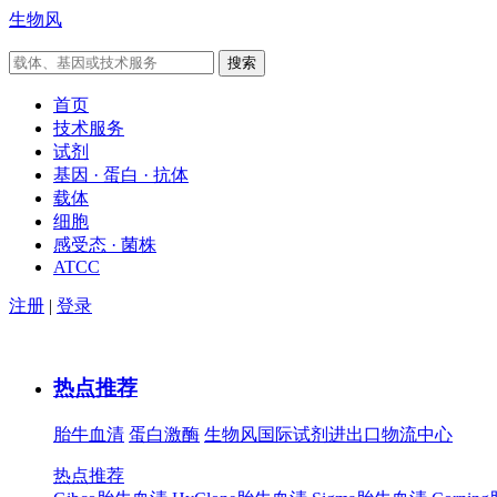
生物风
首页
技术服务
试剂
基因 · 蛋白 · 抗体
载体
细胞
感受态 · 菌株
ATCC
注册
|
登录
热点推荐
胎牛血清
蛋白激酶
生物风国际试剂进出口物流中心
热点推荐