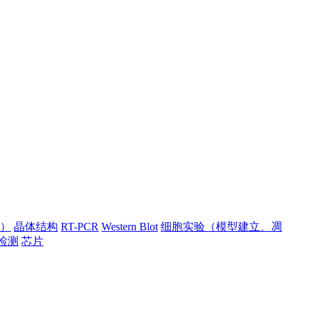
）
晶体结构
RT-PCR
Western Blot
细胞实验（模型建立、凋
检测
芯片