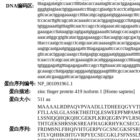
tttagagatatgtccaacctttttatacaccaaatagttcacactggagaaa
DNA编码区:
gggtgtagtaactgtggaaaatcctttagccgtaatgctcacctcattga
gttcacactggagaaaagccttttacatgcagtgaatgtggaaaagcttt
tccacacttgttcagcatcacaaaatccacactggagtaaggccttatga
tgtggaaaattgtttagtttcaactccagcctcatgaaacatcagagaatt
gaaagaccttataagtgcagtgaatgtggaaaattctatagccacaagtc
aaacattggcgtgttcatactggagaaaggccttacaagtgcagcgactg
tttacccaatgctcaagcctcatgcaacatcaaaaagttcacactggagaa
aagtgcaatgaatgtgggagattctttagagagaattccaccctagttag
gttcacactggagcaaagccttatgagtgcagggaatgtgggaaattttt
tcaaccctcatgcaacatcgaaaagttcacattggagaaaagccttttaa
tgtgggagattgtttagagagaattccagccttgttaaacatcagagggt
gcaaagccttatgagtgcagggaatgtgggaagttttttcgccacaactcca
aaacatcgaaggattcacactggagaaatgcagtga
蛋白序列编号:
NP_001091961.1
蛋白描述:
zinc finger protein 419 isoform 1 [Homo sapiens]
蛋白大小:
511 aa
MAAAALRDPAQVPVAADLLTDHEEQGYVT
FTLLASLGLASSKTHEITQLESWEEPFMPAW
LSSNIQQHQKQHCGEKPLKRQEGRVPVLRS
THTGEKSHRSSKSREAFHAGKRHYKCSEC
蛋白序列:
FRDMSNLFIHQIVHTGERPYGCSNCGKSFS
STLVQHHKIHTGVRPYECSECGKLFSFNSSL