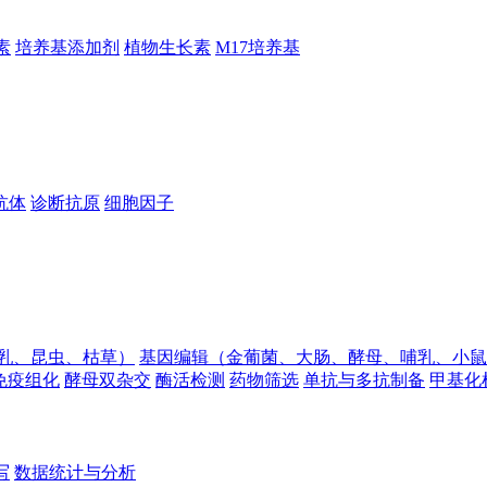
素
培养基添加剂
植物生长素
M17培养基
抗体
诊断抗原
细胞因子
乳、昆虫、枯草）
基因编辑（金葡菌、大肠、酵母、哺乳、小鼠
免疫组化
酵母双杂交
酶活检测
药物筛选
单抗与多抗制备
甲基化
写
数据统计与分析