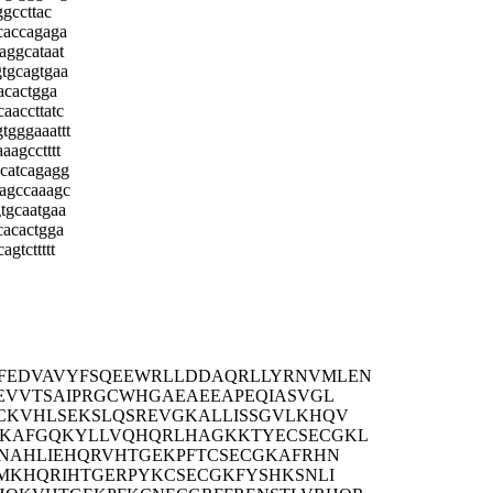
ggccttac
acaccagaga
caggcataat
gtgcagtgaa
cacactgga
caaccttatc
tgggaaattt
aagcctttt
acatcagagg
tagccaaagc
gtgcaatgaa
tcacactgga
gtcttttt
FEDVAVYFSQEEWRLLDDAQRLLYRNVMLEN
EVVTSAIPRGCWHGAEAEEAPEQIASVGL
CKVHLSEKSLQSREVGKALLISSGVLKHQV
GKAFGQKYLLVQHQRLHAGKKTYECSECGKL
RNAHLIEHQRVHTGEKPFTCSECGKAFRHN
MKHQRIHTGERPYKCSECGKFYSHKSNLI