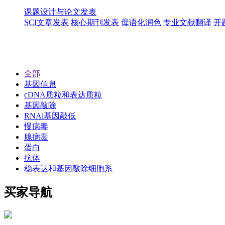
课题设计与论文发表
SCI文章发表
核心期刊发表
母语化润色
专业文献翻译
开
全部
基因信息
cDNA质粒和表达质粒
基因敲除
RNAi基因敲低
慢病毒
腺病毒
蛋白
抗体
稳表达和基因敲除细胞系
买家导航