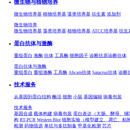
微生物与植物培养
微生物培养基
植物培养基
藻类培养基
抗生素
添加剂
微生物培养
微生物培养基
藻类培养基
植物培养基
ATCC培养基
抗生
蛋白抗体与激酶
重组蛋白
激酶
抗体
工具酶
细胞因子
诊断抗原
诊断抗体
蛋白抗体与激酶
重组蛋白
重组激酶
工具酶
Abcam抗体
Satacruz抗体
诊断
技术服务
从基因到蛋白结构
酶活
细胞
小鼠
基因编辑
病毒包装
技术服务
基因合成
载体构建
病毒包装
蛋白表达（大肠、酵母、哺
构
RT-PCR
Western Blot
细胞实验（模型建立、凋亡、粘
检测
药物筛选
单抗与多抗制备
甲基化检测
芯片