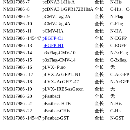
NM017986 -7
pcDNA3.1/His A
全长
N-His
NM017986 -8
pcDNA3.1/GPR172BHisA
全长
C-His、C
NM017986 -9
pCMV-Tag 2A
全长
N-Flag
NM017986 -10
pCMV-Tag 4A
全长
C-Flag
NM017986 -11
pCMV-HA
全长
N-HA
NM017986 -145447
pEGFP-C1
全长
N-EGFP
NM017986 -13
pEGFP-N1
全长
C-EGFP
NM017986 -14
p3xFlag-CMV-10
全长
N-3xFlag
NM017986 -15
p3xFlag-CMV-14
全长
C-3xflag
NM017986 -16
pLVX- Puro
全长
无
NM017986 - 17
pLVX-AcGFP1- N1
全长
C-AcGFP
NM017986 -18
pLVX- AcGFP1-C1
全长
N-AcGFP
NM017986 -19
pLVX- IRES-zsGreen
全长
无
NM017986 -20
pFastbacI
全长
无
NM017986 - 21
pFastbac- HTB
全长
N-His
NM017986 -22
pFastbac-CHis
全长
C-His
NM017986 -145447
pFastbac-GST
全长
N-GST