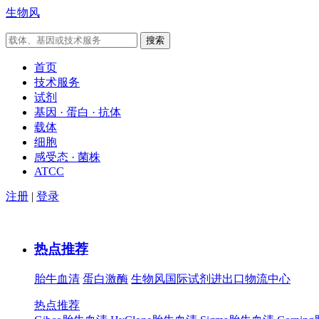
生物风
首页
技术服务
试剂
基因 · 蛋白 · 抗体
载体
细胞
感受态 · 菌株
ATCC
注册
|
登录
热点推荐
胎牛血清
蛋白激酶
生物风国际试剂进出口物流中心
热点推荐