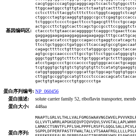
cacgtggccccagtggcagggcagctccactctgtggccttc
ttggcaatggcctgttgtacctctaatgtcactttcctgccc
cctcctttcttacggtctttcttcctgggtcagggtctcagt
ctggccctagtgcaaggtgtgggccgcctcgagtgcccacca
tctgggcctcccctcgacttccctgagcgttttcctgccagc
actgcccttctggtcacttcagctgccgccttccggggtctc
基因编码区:
ctaccctctgtaaccacagggggctcagggcctgaacttcaa
gaggaggaagagaaggaggaagaagaggctttgccattgcag
gcaggcaccatccctggcccagaccctgaggtccatcagctg
ttcctgctgggcctgatggccttcaccagtgccgtgaccaat
cagagcttttcctgtttgccctatgggcgcctggcctaccac
agtgccgccaacccccttgcctgcttcctggccatgggcgtg
gggctggttggtctttctctgctgggcatgctctttggggcc
atcctgagcccctgcccacccctggtgggcaccactgcaggg
tcgtgggtgctgtgtctgtgtgtgttctcatatgtgaaggtg
catggtgggggtcggccggcattgctggcagctggtgtggcc
cttggtgccggtgccatgttccctcccaccagcatctaccac
gactgtgtagacccctgtggcccctga
蛋白序列编号:
NP_060456
蛋白描述:
solute carrier family 52, riboflavin transporter, me
蛋白大小:
448aa
MAAPTLGRLVLTHLLVALFGMGSWAAVNGIWVELPVVVKDLP
GLLVVTLWRRLAPGKGEQVPIQVVQVLSVVGTALLAPLWHHV
LAMACCTSNVTFLPFLSHLPPPFLRSFFLGQGLSALLPCVLA
SGPPLDFPERFPASTFFWALTALLVTSAAAFRGLLLLLPSLP
蛋白序列:
EEEEKEEEEALPLQEPPSQAAGTIPGPDPEVHQLFSAHGAFL