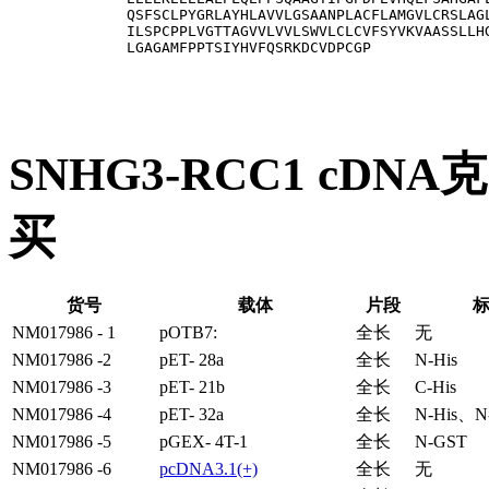
QSFSCLPYGRLAYHLAVVLGSAANPLACFLAMGVLCRSLAGL
ILSPCPPLVGTTAGVVLVVLSWVLCLCVFSYVKVAASSLLHG
LGAGAMFPPTSIYHVFQSRKDCVDPCGP
SNHG3-RCC1 cDN
买
货号
载体
片段
NM017986 - 1
pOTB7:
全长
无
NM017986 -2
pET- 28a
全长
N-His
NM017986 -3
pET- 21b
全长
C-His
NM017986 -4
pET- 32a
全长
N-His、N
NM017986 -5
pGEX- 4T-1
全长
N-GST
NM017986 -6
pcDNA3.1(+)
全长
无