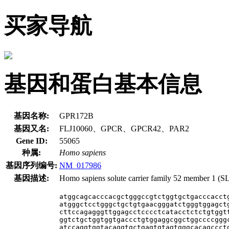
买家导航
基因和蛋白基本信息
基因名称:
GPR172B
基因又名:
FLJ10060、GPCR、GPCR42、PAR2
Gene ID:
55065
种属:
Homo sapiens
基因序列编号:
NM_017986
基因描述:
Homo sapiens solute carrier family 52 member 1 (S
atggcagcacccacgctgggccgtctggtgctgacccacctg
atgggctcctgggctgctgtgaacgggatctgggtggagctg
cttccagagggttggagcctcccctcatacctctctgtggtt
ggtctgctggtggtgaccctgtggaggcggctggccccgggc
atccaggtggtacaggtgctgagtgtagtgggcacagccctg