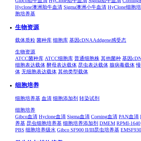
Gibco胎牛血清
HyClone胎牛血清
Sigma胎牛血清
Corni
Hyclone澳洲胎牛血清
Sigma澳洲小牛血清
HyClone细胞
胞培养基
生物资源
载体质粒
菌种库
细胞库
基因cDNA
Addgene
感受态
生物资源
ATCC菌种库
ATCC细胞库
普通细胞株
其他菌种
基因cD
细胞表达载体
酵母表达载体
昆虫表达载体
腺病毒载体
慢
体
无细胞表达载体
其他类型载体
细胞培养
细胞培养基
血清
细胞添加剂
转染试剂
细胞培养
Gibco血清
Hyclone血清
Sigma血清
Corning血清
PAN血清
养基
昆虫细胞培养基
细胞培养添加剂
DMEM
RPMI-1640
PBS
细胞培养级水
Gibco SF900 II/III昆虫培养基
EMSF9