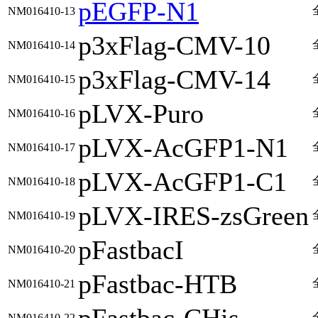
pEGFP-N1
NM016410-13
p3xFlag-CMV-10
NM016410-14
p3xFlag-CMV-14
NM016410-15
pLVX-Puro
NM016410-16
pLVX-AcGFP1-N1
NM016410-17
pLVX-AcGFP1-C1
NM016410-18
pLVX-IRES-zsGreen
NM016410-19
pFastbacI
NM016410-20
pFastbac-HTB
NM016410-21
NM016410-22