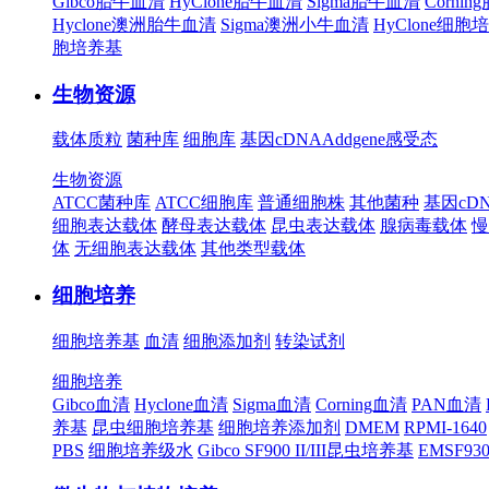
Gibco胎牛血清
HyClone胎牛血清
Sigma胎牛血清
Corni
Hyclone澳洲胎牛血清
Sigma澳洲小牛血清
HyClone细胞
胞培养基
生物资源
载体质粒
菌种库
细胞库
基因cDNA
Addgene
感受态
生物资源
ATCC菌种库
ATCC细胞库
普通细胞株
其他菌种
基因cD
细胞表达载体
酵母表达载体
昆虫表达载体
腺病毒载体
慢
体
无细胞表达载体
其他类型载体
细胞培养
细胞培养基
血清
细胞添加剂
转染试剂
细胞培养
Gibco血清
Hyclone血清
Sigma血清
Corning血清
PAN血清
养基
昆虫细胞培养基
细胞培养添加剂
DMEM
RPMI-1640
PBS
细胞培养级水
Gibco SF900 II/III昆虫培养基
EMSF9