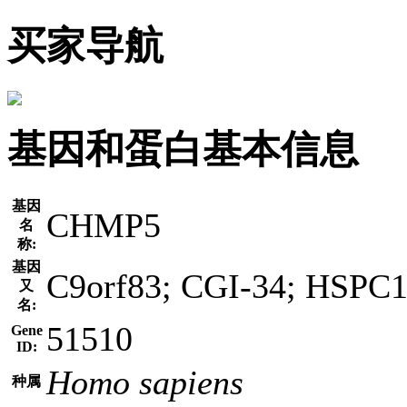
买家导航
基因和蛋白基本信息
基因
CHMP5
名
称:
基因
C9orf83; CGI-34; HSPC
又
名:
51510
Gene
ID:
Homo sapiens
种属