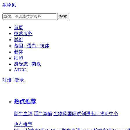
生物风
首页
技术服务
试剂
基因 · 蛋白 · 抗体
载体
细胞
感受态 · 菌株
ATCC
注册
|
登录
热点推荐
胎牛血清
蛋白激酶
生物风国际试剂进出口物流中心
热点推荐