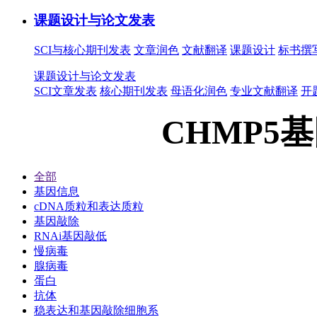
课题设计与论文发表
SCI与核心期刊发表
文章润色
文献翻译
课题设计
标书撰
课题设计与论文发表
SCI文章发表
核心期刊发表
母语化润色
专业文献翻译
开
CHMP5
全部
基因信息
cDNA质粒和表达质粒
基因敲除
RNAi基因敲低
慢病毒
腺病毒
蛋白
抗体
稳表达和基因敲除细胞系