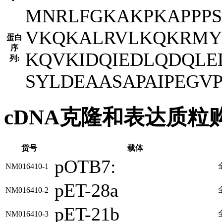
MNRLFGKAKPKAPPPS
VKQKALRVLKQKRMY
蛋白
序
KQVKIDQIEDLQDQLE
列:
SYLDEAASAPAIPEGV
cDNA克隆和表达质粒
货号
载体
pOTB7:
NM016410-1
pET-28a
NM016410-2
pET-21b
NM016410-3