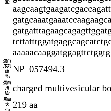
区:
aagcaagtgaagatcgaccagatt
gatgcaaatgaaatccaagaagca
gatgatttagaagcagagttggat
tcttatttggatgaggcagcatctg
aaaaacaaggatggagttctggtg
蛋白
NP_057494.3
序列
编
号:
蛋白
charged multivesicular b
描
述:
蛋白
219 aa
大
小: