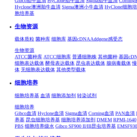
Gibco胎牛血清
HyClone胎牛血清
Sigma胎牛血清
Corni
Hyclone澳洲胎牛血清
Sigma澳洲小牛血清
HyClone细胞
胞培养基
生物资源
载体质粒
菌种库
细胞库
基因cDNA
Addgene
感受态
生物资源
ATCC菌种库
ATCC细胞库
普通细胞株
其他菌种
基因cD
细胞表达载体
酵母表达载体
昆虫表达载体
腺病毒载体
慢
体
无细胞表达载体
其他类型载体
细胞培养
细胞培养基
血清
细胞添加剂
转染试剂
细胞培养
Gibco血清
Hyclone血清
Sigma血清
Corning血清
PAN血清
养基
昆虫细胞培养基
细胞培养添加剂
DMEM
RPMI-1640
PBS
细胞培养级水
Gibco SF900 II/III昆虫培养基
EMSF9