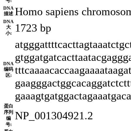
号:
Homo sapiens chromosome
DNA
描述
DNA
1723 bp
大
小:
atgggattttcacttagtaaatctgc
gtggatgatcacttaatacgaggg
DNA
tttcaaaacaccaagaaaataaga
编码
区:
gaagggactggcacaggatctctt
gaaagtgatggactagaaatgaca
蛋白
NP_001304921.2
序列
编
号: