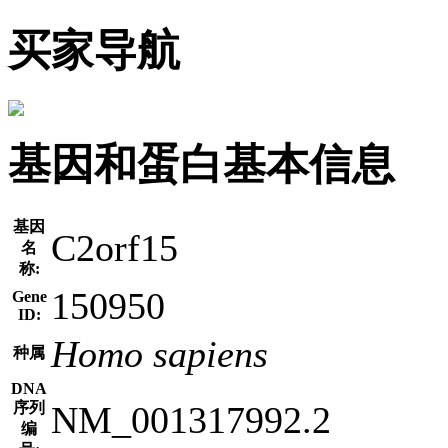
买家导航
基因和蛋白基本信息
基因
C2orf15
名
称:
150950
Gene
ID:
Homo sapiens
种属
DNA
序列
NM_001317992.2
编