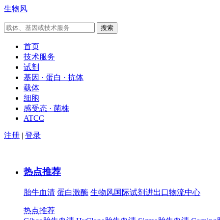
生物风
首页
技术服务
试剂
基因 · 蛋白 · 抗体
载体
细胞
感受态 · 菌株
ATCC
注册
|
登录
热点推荐
胎牛血清
蛋白激酶
生物风国际试剂进出口物流中心
热点推荐