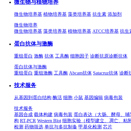
微生物与植物培养
微生物培养基
植物培养基
藻类培养基
抗生素
添加剂
微生物培养
微生物培养基
藻类培养基
植物培养基
ATCC培养基
抗生
蛋白抗体与激酶
重组蛋白
激酶
抗体
工具酶
细胞因子
诊断抗原
诊断抗体
蛋白抗体与激酶
重组蛋白
重组激酶
工具酶
Abcam抗体
Satacruz抗体
诊断
技术服务
从基因到蛋白结构
酶活
细胞
小鼠
基因编辑
病毒包装
技术服务
基因合成
载体构建
病毒包装
蛋白表达（大肠、酵母、哺
构
RT-PCR
Western Blot
细胞实验（模型建立、凋亡、粘
检测
药物筛选
单抗与多抗制备
甲基化检测
芯片