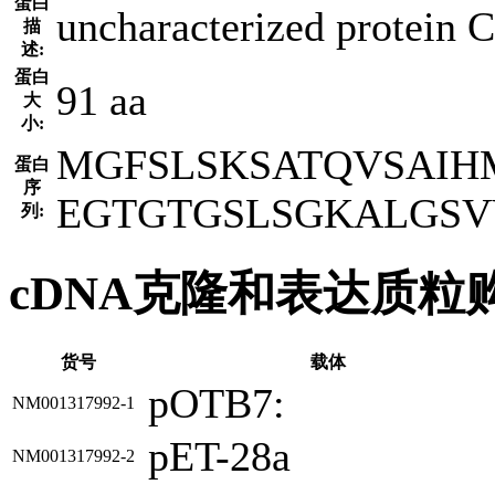
蛋白
uncharacterized protein 
描
述:
蛋白
91 aa
大
小:
MGFSLSKSATQVSAIH
蛋白
序
EGTGTGSLSGKALGS
列:
cDNA克隆和表达质粒
货号
载体
pOTB7:
NM001317992-1
pET-28a
NM001317992-2