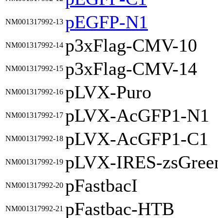
pEGFP-N1
NM001317992-13
p3xFlag-CMV-10
NM001317992-14
p3xFlag-CMV-14
NM001317992-15
pLVX-Puro
NM001317992-16
pLVX-AcGFP1-N1
NM001317992-17
pLVX-AcGFP1-C1
NM001317992-18
pLVX-IRES-zsGree
NM001317992-19
pFastbacI
NM001317992-20
pFastbac-HTB
NM001317992-21