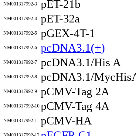
pET-21b
NM001317992-3
pET-32a
NM001317992-4
pGEX-4T-1
NM001317992-5
pcDNA3.1(+)
NM001317992-6
pcDNA3.1/His A
NM001317992-7
pcDNA3.1/MycHis
NM001317992-8
pCMV-Tag 2A
NM001317992-9
pCMV-Tag 4A
NM001317992-10
pCMV-HA
NM001317992-11
pEGFP-C1
NM001317992-12