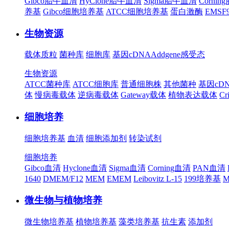
Gibco胎牛血清
HyClone胎牛血清
Sigma胎牛血清
Corni
养基
Gibco细胞培养基
ATCC细胞培养基
蛋白激酶
EMS
生物资源
载体质粒
菌种库
细胞库
基因cDNA
Addgene
感受态
生物资源
ATCC菌种库
ATCC细胞库
普通细胞株
其他菌种
基因cD
体
慢病毒载体
逆病毒载体
Gateway载体
植物表达载体
Cr
细胞培养
细胞培养基
血清
细胞添加剂
转染试剂
细胞培养
Gibco血清
Hyclone血清
Sigma血清
Corning血清
PAN血清
1640
DMEM/F12
MEM
EMEM
Leibovitz L-15
199培养基
M
微生物与植物培养
微生物培养基
植物培养基
藻类培养基
抗生素
添加剂