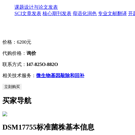
课题设计与论文发表
SCI文章发表
核心期刊发表
母语化润色
专业文献翻译
开
价格：
6200元
代购价格：
询价
联系方式：
I47-825O-882O
相关技术服务：
微生物基因敲除和回补
立刻购买
买家导航
DSM17755标准菌株基本信息