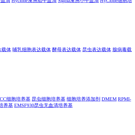
胎牛血清
Hyclone澳洲胎牛血清
Sigma澳洲小牛血清
HyClone细胞培
达载体
哺乳细胞表达载体
酵母表达载体
昆虫表达载体
腺病毒载
TCC细胞培养基
昆虫细胞培养基
细胞培养添加剂
DMEM
RPMI-
昆虫培养基
EMSF930昆虫无血清培养基