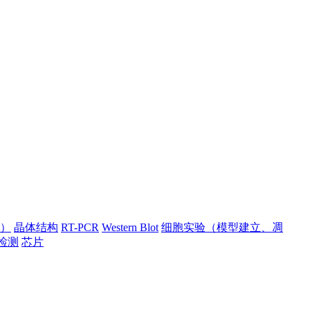
）
晶体结构
RT-PCR
Western Blot
细胞实验（模型建立、凋
检测
芯片