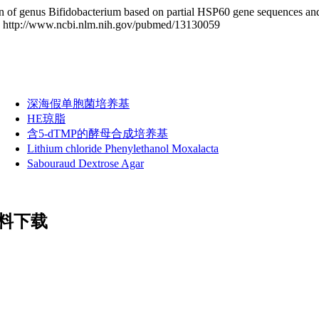
tion of genus Bifidobacterium based on partial HSP60 gene sequences a
3 . http://www.ncbi.nlm.nih.gov/pubmed/13130059
深海假单胞菌培养基
HE琼脂
含5-dTMP的酵母合成培养基
Lithium chloride Phenylethanol Moxalacta
Sabouraud Dextrose Agar
资料下载