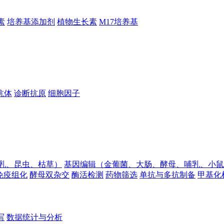
素
培养基添加剂
植物生长素
M17培养基
抗体
诊断抗原
细胞因子
乳、昆虫、枯草）
基因编辑（金葡菌、大肠、酵母、哺乳、小鼠
免疫组化
酵母双杂交
酶活检测
药物筛选
单抗与多抗制备
甲基化
写
数据统计与分析