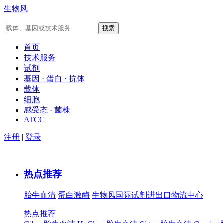
生物风
首页
技术服务
试剂
基因 · 蛋白 · 抗体
载体
细胞
感受态 · 菌株
ATCC
注册
|
登录
热点推荐
胎牛血清
蛋白激酶
生物风国际试剂进出口物流中心
热点推荐