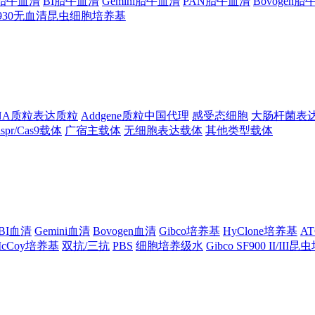
ng胎牛血清
BI胎牛血清
Gemini胎牛血清
PAN胎牛血清
Bovogen
F930无血清昆虫细胞培养基
NA质粒表达质粒
Addgene质粒中国代理
感受态细胞
大肠杆菌表
ispr/Cas9载体
广宿主载体
无细胞表达载体
其他类型载体
BI血清
Gemini血清
Bovogen血清
Gibco培养基
HyClone培养基
A
cCoy培养基
双抗/三抗
PBS
细胞培养级水
Gibco SF900 II/III