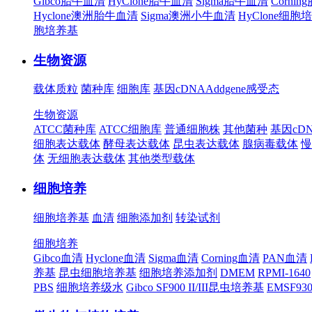
Gibco胎牛血清
HyClone胎牛血清
Sigma胎牛血清
Corni
Hyclone澳洲胎牛血清
Sigma澳洲小牛血清
HyClone细胞
胞培养基
生物资源
载体质粒
菌种库
细胞库
基因cDNA
Addgene
感受态
生物资源
ATCC菌种库
ATCC细胞库
普通细胞株
其他菌种
基因cD
细胞表达载体
酵母表达载体
昆虫表达载体
腺病毒载体
慢
体
无细胞表达载体
其他类型载体
细胞培养
细胞培养基
血清
细胞添加剂
转染试剂
细胞培养
Gibco血清
Hyclone血清
Sigma血清
Corning血清
PAN血清
养基
昆虫细胞培养基
细胞培养添加剂
DMEM
RPMI-1640
PBS
细胞培养级水
Gibco SF900 II/III昆虫培养基
EMSF9