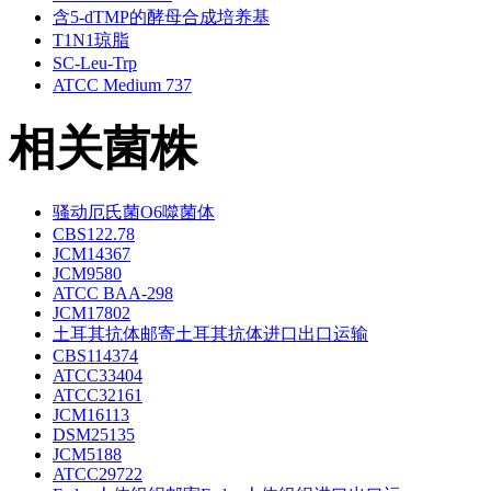
含5-dTMP的酵母合成培养基
T1N1琼脂
SC-Leu-Trp
ATCC Medium 737
相关菌株
骚动厄氏菌O6噬菌体
CBS122.78
JCM14367
JCM9580
ATCC BAA-298
JCM17802
土耳其抗体邮寄土耳其抗体进口出口运输
CBS114374
ATCC33404
ATCC32161
JCM16113
DSM25135
JCM5188
ATCC29722