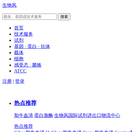
生物风
首页
技术服务
试剂
基因 · 蛋白 · 抗体
载体
细胞
感受态 · 菌株
ATCC
注册
|
登录
热点推荐
胎牛血清
蛋白激酶
生物风国际试剂进出口物流中心
热点推荐