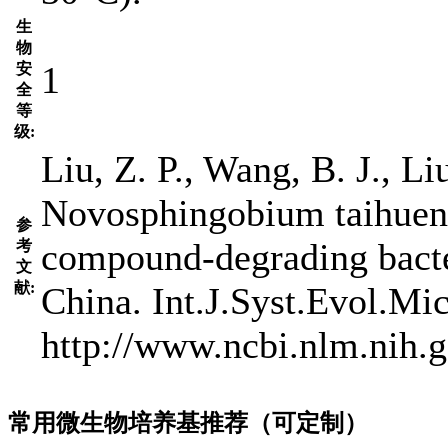
生
物
1
安
全
等
级:
Liu, Z. P., Wang, B. J., Liu
Novosphingobium taihuense
参
compound-degrading bacte
考
文
献:
China. Int.J.Syst.Evol.Mic
http://www.ncbi.nlm.nih
常用微生物培养基推荐（可定制）