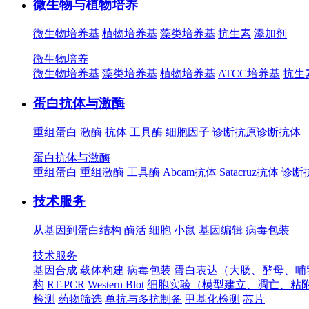
微生物与植物培养
微生物培养基
植物培养基
藻类培养基
抗生素
添加剂
微生物培养
微生物培养基
藻类培养基
植物培养基
ATCC培养基
抗生
蛋白抗体与激酶
重组蛋白
激酶
抗体
工具酶
细胞因子
诊断抗原
诊断抗体
蛋白抗体与激酶
重组蛋白
重组激酶
工具酶
Abcam抗体
Satacruz抗体
诊断
技术服务
从基因到蛋白结构
酶活
细胞
小鼠
基因编辑
病毒包装
技术服务
基因合成
载体构建
病毒包装
蛋白表达（大肠、酵母、哺
构
RT-PCR
Western Blot
细胞实验（模型建立、凋亡、粘
检测
药物筛选
单抗与多抗制备
甲基化检测
芯片