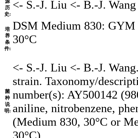
<- S.-J. Liu <- B.-J. Wang
源
历
史:
DSM Medium 830: GY
培
30°C
养
条
件:
<- S.-J. Liu <- B.-J. Wan
strain. Taxonomy/descript
number(s): AY500142 (9800
菌
种
说
aniline, nitrobenzene, phe
明:
(Medium 830, 30°C or Med
30°C).