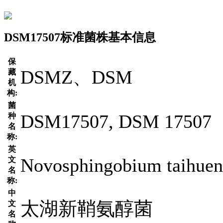
DSM17507标准菌株基本信息
保
DSMZ、DSM
藏
机
构:
菌
DSM17507, DSM 17507
种
名
称:
英
Novosphingobium taihuen
文
名
称:
中
太湖新鞘氨醇菌
文
名