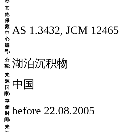
称
其
他
保
AS 1.3432, JCM 12465
藏
中
心
编
号:
湖泊沉积物
分
离:
来
中国
源
国
家:
存
before 22.08.2005
储
时
间:
来