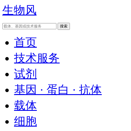
生物风
首页
技术服务
试剂
基因 · 蛋白 · 抗体
载体
细胞