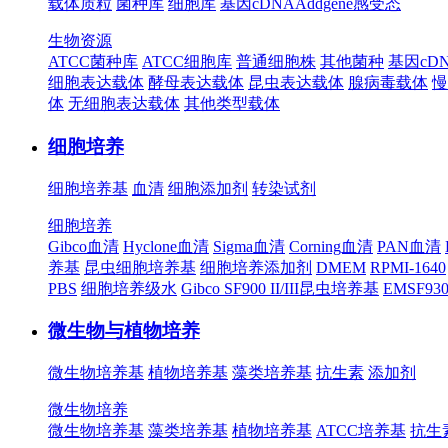
载体质粒
菌种库
细胞库
基因cDNA
Addgene
感受态
生物资源
ATCC菌种库
ATCC细胞库
普通细胞株
其他菌种
基因cD
细胞表达载体
酵母表达载体
昆虫表达载体
腺病毒载体
慢
体
无细胞表达载体
其他类型载体
细胞培养
细胞培养基
血清
细胞添加剂
转染试剂
细胞培养
Gibco血清
Hyclone血清
Sigma血清
Corning血清
PAN血清
养基
昆虫细胞培养基
细胞培养添加剂
DMEM
RPMI-1640
PBS
细胞培养级水
Gibco SF900 II/III昆虫培养基
EMSF9
微生物与植物培养
微生物培养基
植物培养基
藻类培养基
抗生素
添加剂
微生物培养
微生物培养基
藻类培养基
植物培养基
ATCC培养基
抗生