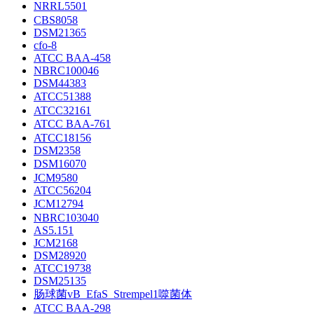
NRRL5501
CBS8058
DSM21365
cfo-8
ATCC BAA-458
NBRC100046
DSM44383
ATCC51388
ATCC32161
ATCC BAA-761
ATCC18156
DSM2358
DSM16070
JCM9580
ATCC56204
JCM12794
NBRC103040
AS5.151
JCM2168
DSM28920
ATCC19738
DSM25135
肠球菌vB_EfaS_Strempel1噬菌体
ATCC BAA-298