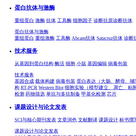
蛋白抗体与激酶
重组蛋白
激酶
抗体
工具酶
细胞因子
诊断抗原
诊断抗体
蛋白抗体与激酶
重组蛋白
重组激酶
工具酶
Abcam抗体
Satacruz抗体
诊断
技术服务
从基因到蛋白结构
酶活
细胞
小鼠
基因编辑
病毒包装
技术服务
基因合成
载体构建
病毒包装
蛋白表达（大肠、酵母、哺
构
RT-PCR
Western Blot
细胞实验（模型建立、凋亡、粘
检测
药物筛选
单抗与多抗制备
甲基化检测
芯片
课题设计与论文发表
SCI与核心期刊发表
文章润色
文献翻译
课题设计
标书撰
课题设计与论文发表