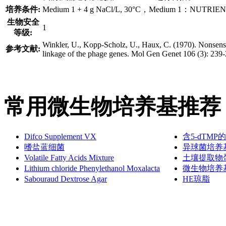
培养条件:
Medium 1 + 4 g NaCl/L, 30°C，Medium 1：NUTRI
生物安全
1
等级:
Winkler, U., Kopp-Scholz, U., Haux, C. (1970). Nonsense 
参考文献:
linkage of the phage genes. Mol Gen Genet 106 (3): 239-
常用微生物培养基推荐
Difco Supplement VX
含5-dTM
嗜盐蓝细菌
异球菌培养
Volatile Fatty Acids Mixture
土壤提取物
Lithium chloride Phenylethanol Moxalacta
微生物培养
Sabouraud Dextrose Agar
HE琼脂