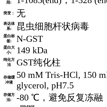
段:
无
突变：
昆虫细胞杆状病毒
表达体
系:
N-GST
蛋白标
签:
149 kDa
蛋白大
小:
GST纯化柱
纯化方
法
50 mM Tris-HCl, 150 
存储缓
冲液
glycerol, pH7.5
-80 ℃，避免反复冻融
存储方
法: