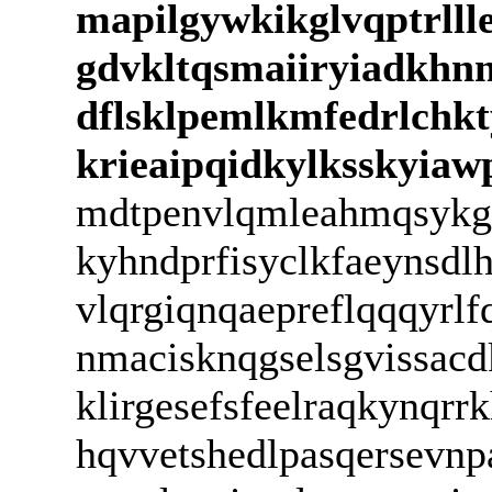
mapilgywkikglvqptrlll
gdvkltqsmaiiryiadkhnm
dflsklpemlkmfedrlchk
krieaipqidkylksskyia
mdtpenvlqmleahmqsykgn
kyhndprfisyclkfaeynsdlh
vlqrgiqnqaepreflqqqyrlf
nmacisknqgselsgvissacd
klirgesefsfeelraqkynqr
hqvvetshedlpasqersevn