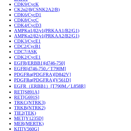
CDK9/CycK
CK2α2/β(CSNK2A2/B)
CDK6/CycD1
CDK8/CycC
CDK4/CycD3
AMPKα1/β2/γ1(PRKAA1/B2/G1)
AMPKα2/β2/γ1(PRKAA2/B2/G1)
CDK3/CycE1
CDC2/CycB1
CDC7/ASK
CDK2/CycE1
EGFR(ERBB1)[d746-750]
EGFR[d746-750／T790M]
PDGFRα(PDGFRA)[D842V]
PDGFRα(PDGFRA)[V561D]
EGFR（ERBB1）[T790M／L858R]
RET[S891A]
RET[G691S]
TRKC(NTRK3)
TRKB(NTRK2)
TIE2(TEK)
MET[Y1235D]
MER(MERTK)
KIT[V560G]