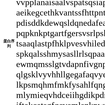
vvpplanaisaalvspatsqsi
aeikegcethkvantssfhttp
pdisddkdewqsldqnedafea
pqpknkptgartfgersvsrlp
tsaaqlastpfhklpvesvhil
蛋白序
列
spkqalsshmysasllrlsqpaa
ewmqmsslgtvdapnfivgnpw
qlgsklvyvhhllgegafaqvy
lkpsmqhmfmkfysahlfqng
mlymieqvhdceiihgdikpdn