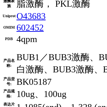
脂激酶， PKL激酶
激酶家
族
O43683
Uniprot
602452
OMIM
4qpm
PDB
BUB1／BUB3激酶、
产品名
称:
白激酶、BUB3激酶、
BK05187
产品货
号:
10ug、100ug
产品规
格:
1-1085(end)，1-328 (en
表达片