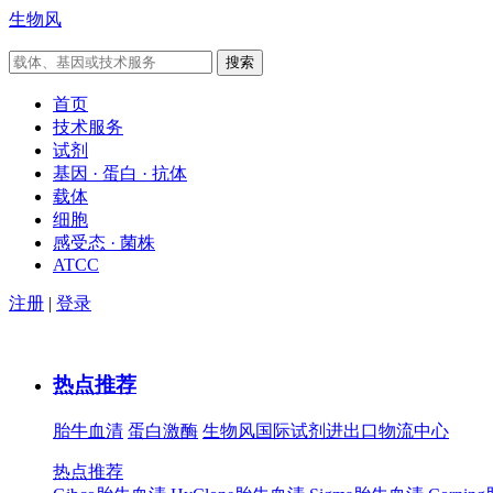
生物风
首页
技术服务
试剂
基因 · 蛋白 · 抗体
载体
细胞
感受态 · 菌株
ATCC
注册
|
登录
热点推荐
胎牛血清
蛋白激酶
生物风国际试剂进出口物流中心
热点推荐