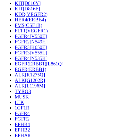
KIT[D816Y]
KIT[D816E]
KDR(VEGFR2)
HER4(ERBB4)
FMS(CSF1R)
FLT1(VEGFR1)
FGFR4[V550E]
FGFR2[N549H]
FGFR3[K650E]
FGFR3[V555L]
FGFR4[N535K]
EGFR(ERBB1)[L861Q]
EGFR(ERBB1)
ALK[R1275Q]
ALK[G1202R]
ALK[L1196M]
TYRO3
MUSK
LTK
1GF1R
FGFR4
FGFR2
EPHB4
EPHB2
EPHA8