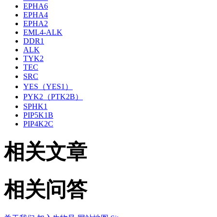
EPHA6
EPHA4
EPHA2
EML4-ALK
DDR1
ALK
TYK2
TEC
SRC
YES（YES1）
PYK2（PTK2B）
SPHK1
PIP5K1B
PIP4K2C
相关文章
相关问答