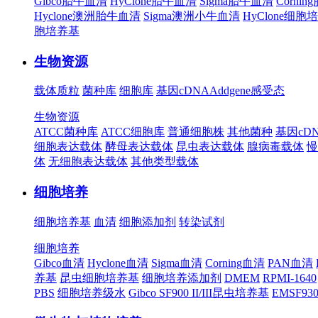
Gibco胎牛血清
HyClone胎牛血清
Sigma胎牛血清
Corni
Hyclone澳洲胎牛血清
Sigma澳洲小牛血清
HyClone细胞
胞培养基
生物资源
载体质粒
菌种库
细胞库
基因cDNA
Addgene
感受态
生物资源
ATCC菌种库
ATCC细胞库
普通细胞株
其他菌种
基因cD
细胞表达载体
酵母表达载体
昆虫表达载体
腺病毒载体
慢
体
无细胞表达载体
其他类型载体
细胞培养
细胞培养基
血清
细胞添加剂
转染试剂
细胞培养
Gibco血清
Hyclone血清
Sigma血清
Corning血清
PAN血清
养基
昆虫细胞培养基
细胞培养添加剂
DMEM
RPMI-1640
PBS
细胞培养级水
Gibco SF900 II/III昆虫培养基
EMSF9