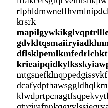
iftakcetsgfqcvemlsnkp
rlphldmwneffhvmlnipdchh
krsrk
mapilgywkikglvqptrlll
gdvkltqsmaiiryiadkhnm
dflsklpemlkmfedrlchk
krieaipqidkylksskyiaw
mtgsnefklnqppedgissvkf
dcafydpthawsggldhqlkm
klwdprtpcnagtfsqpekvyt
qtrcirafpnkqgyvlssiegr