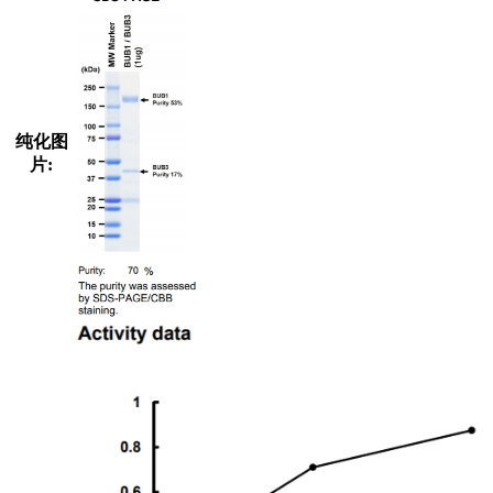
纯化图
片: