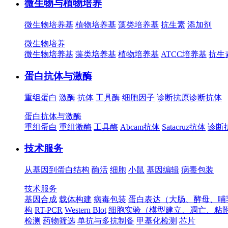
微生物与植物培养
微生物培养基
植物培养基
藻类培养基
抗生素
添加剂
微生物培养
微生物培养基
藻类培养基
植物培养基
ATCC培养基
抗生
蛋白抗体与激酶
重组蛋白
激酶
抗体
工具酶
细胞因子
诊断抗原
诊断抗体
蛋白抗体与激酶
重组蛋白
重组激酶
工具酶
Abcam抗体
Satacruz抗体
诊断
技术服务
从基因到蛋白结构
酶活
细胞
小鼠
基因编辑
病毒包装
技术服务
基因合成
载体构建
病毒包装
蛋白表达（大肠、酵母、哺
构
RT-PCR
Western Blot
细胞实验（模型建立、凋亡、粘
检测
药物筛选
单抗与多抗制备
甲基化检测
芯片