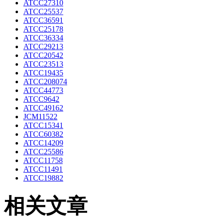
ATCC27310
ATCC25537
ATCC36591
ATCC25178
ATCC36334
ATCC29213
ATCC20542
ATCC23513
ATCC19435
ATCC208074
ATCC44773
ATCC9642
ATCC49162
JCM11522
ATCC15341
ATCC60382
ATCC14209
ATCC25586
ATCC11758
ATCC11491
ATCC19882
相关文章