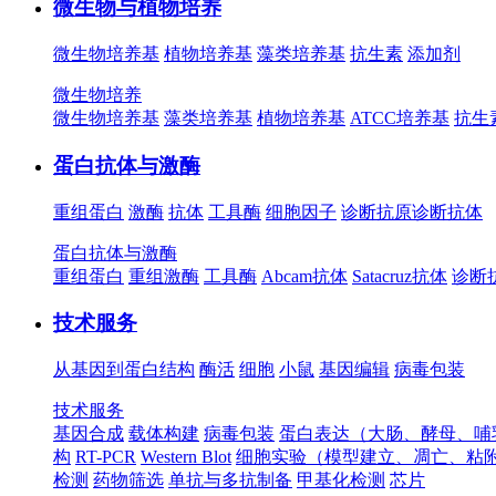
微生物与植物培养
微生物培养基
植物培养基
藻类培养基
抗生素
添加剂
微生物培养
微生物培养基
藻类培养基
植物培养基
ATCC培养基
抗生
蛋白抗体与激酶
重组蛋白
激酶
抗体
工具酶
细胞因子
诊断抗原
诊断抗体
蛋白抗体与激酶
重组蛋白
重组激酶
工具酶
Abcam抗体
Satacruz抗体
诊断
技术服务
从基因到蛋白结构
酶活
细胞
小鼠
基因编辑
病毒包装
技术服务
基因合成
载体构建
病毒包装
蛋白表达（大肠、酵母、哺
构
RT-PCR
Western Blot
细胞实验（模型建立、凋亡、粘
检测
药物筛选
单抗与多抗制备
甲基化检测
芯片