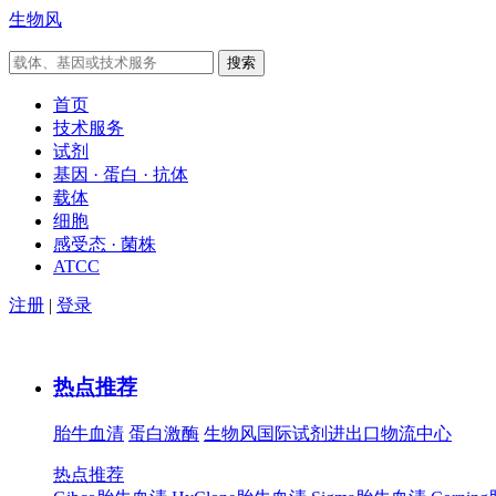
生物风
首页
技术服务
试剂
基因 · 蛋白 · 抗体
载体
细胞
感受态 · 菌株
ATCC
注册
|
登录
热点推荐
胎牛血清
蛋白激酶
生物风国际试剂进出口物流中心
热点推荐