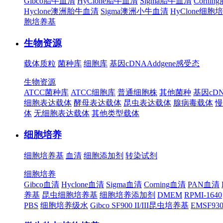
Gibco胎牛血清
HyClone胎牛血清
Sigma胎牛血清
Corni
Hyclone澳洲胎牛血清
Sigma澳洲小牛血清
HyClone细胞
胞培养基
生物资源
载体质粒
菌种库
细胞库
基因cDNA
Addgene
感受态
生物资源
ATCC菌种库
ATCC细胞库
普通细胞株
其他菌种
基因cD
细胞表达载体
酵母表达载体
昆虫表达载体
腺病毒载体
慢
体
无细胞表达载体
其他类型载体
细胞培养
细胞培养基
血清
细胞添加剂
转染试剂
细胞培养
Gibco血清
Hyclone血清
Sigma血清
Corning血清
PAN血清
养基
昆虫细胞培养基
细胞培养添加剂
DMEM
RPMI-1640
PBS
细胞培养级水
Gibco SF900 II/III昆虫培养基
EMSF9