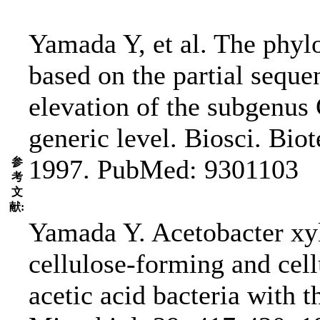
Yamada Y, et al. The phylo
based on the partial sequ
elevation of the subgenus
generic level. Biosci. Bi
1997. PubMed: 9301103
参
考
文
献:
Yamada Y. Acetobacter xyli
cellulose-forming and cell
acetic acid bacteria with 