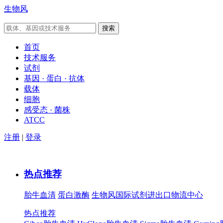
生物风
首页
技术服务
试剂
基因 · 蛋白 · 抗体
载体
细胞
感受态 · 菌株
ATCC
注册
|
登录
热点推荐
胎牛血清
蛋白激酶
生物风国际试剂进出口物流中心
热点推荐