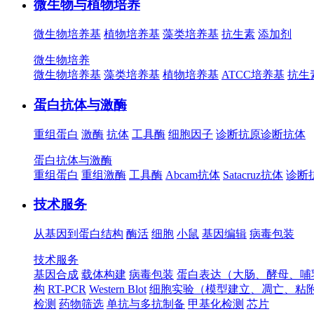
微生物与植物培养
微生物培养基
植物培养基
藻类培养基
抗生素
添加剂
微生物培养
微生物培养基
藻类培养基
植物培养基
ATCC培养基
抗生
蛋白抗体与激酶
重组蛋白
激酶
抗体
工具酶
细胞因子
诊断抗原
诊断抗体
蛋白抗体与激酶
重组蛋白
重组激酶
工具酶
Abcam抗体
Satacruz抗体
诊断
技术服务
从基因到蛋白结构
酶活
细胞
小鼠
基因编辑
病毒包装
技术服务
基因合成
载体构建
病毒包装
蛋白表达（大肠、酵母、哺
构
RT-PCR
Western Blot
细胞实验（模型建立、凋亡、粘
检测
药物筛选
单抗与多抗制备
甲基化检测
芯片