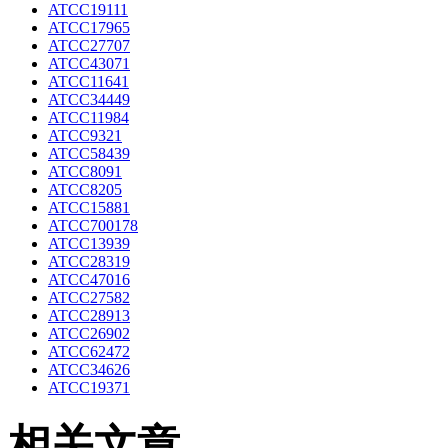
ATCC19111
ATCC17965
ATCC27707
ATCC43071
ATCC11641
ATCC34449
ATCC11984
ATCC9321
ATCC58439
ATCC8091
ATCC8205
ATCC15881
ATCC700178
ATCC13939
ATCC28319
ATCC47016
ATCC27582
ATCC28913
ATCC26902
ATCC62472
ATCC34626
ATCC19371
相关文章