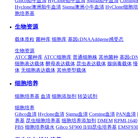
Gibco胎牛血清
HyClone胎牛血清
Sigma胎牛血清
Corni
Hyclone澳洲胎牛血清
Sigma澳洲小牛血清
HyClone细胞
胞培养基
生物资源
载体质粒
菌种库
细胞库
基因cDNA
Addgene
感受态
生物资源
ATCC菌种库
ATCC细胞库
普通细胞株
其他菌种
基因cD
细胞表达载体
酵母表达载体
昆虫表达载体
腺病毒载体
慢
体
无细胞表达载体
其他类型载体
细胞培养
细胞培养基
血清
细胞添加剂
转染试剂
细胞培养
Gibco血清
Hyclone血清
Sigma血清
Corning血清
PAN血清
养基
昆虫细胞培养基
细胞培养添加剂
DMEM
RPMI-1640
PBS
细胞培养级水
Gibco SF900 II/III昆虫培养基
EMSF9