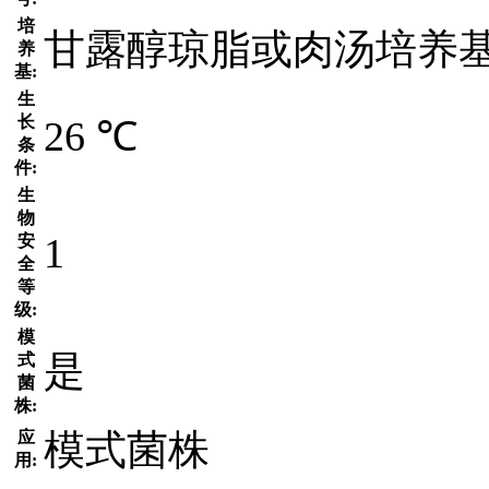
培
甘露醇琼脂或肉汤培养
养
基:
生
长
26 ℃
条
件:
生
物
1
安
全
等
级:
模
是
式
菌
株:
模式菌株
应
用: