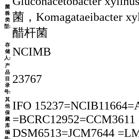
Gluconacetobacter xylin
菌
菌，Komagataeibact
株
类
型:
醋杆菌
存
NCIMB
储
人:
产
品
23767
目
录
号:
其
IFO 15237=NCIB11664=
他
保
=BCRC12952=CCM3611 
藏
库
DSM6513=JCM7644 =L
编
号: