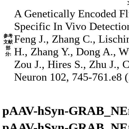
A Genetically Encoded Fl
Specific In Vivo Detectio
Feng J., Zhang C., Lischi
参考
文献
部
H., Zhang Y., Dong A., W
分:
Zou J., Hires S., Zhu J., C
Neuron 102, 745-761.e8 
pAAV-hSyn-GRAB
pAAV-hSyn-GRAB