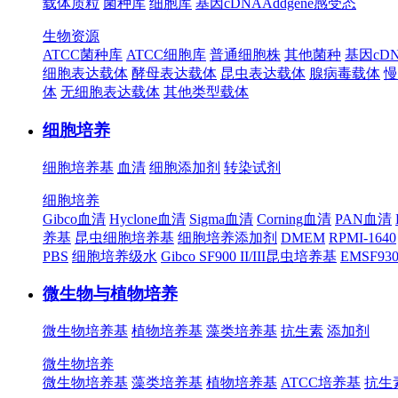
载体质粒
菌种库
细胞库
基因cDNA
Addgene
感受态
生物资源
ATCC菌种库
ATCC细胞库
普通细胞株
其他菌种
基因cD
细胞表达载体
酵母表达载体
昆虫表达载体
腺病毒载体
慢
体
无细胞表达载体
其他类型载体
细胞培养
细胞培养基
血清
细胞添加剂
转染试剂
细胞培养
Gibco血清
Hyclone血清
Sigma血清
Corning血清
PAN血清
养基
昆虫细胞培养基
细胞培养添加剂
DMEM
RPMI-1640
PBS
细胞培养级水
Gibco SF900 II/III昆虫培养基
EMSF9
微生物与植物培养
微生物培养基
植物培养基
藻类培养基
抗生素
添加剂
微生物培养
微生物培养基
藻类培养基
植物培养基
ATCC培养基
抗生