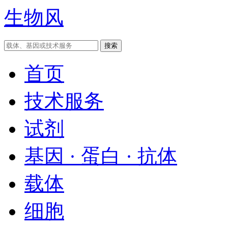
生物风
首页
技术服务
试剂
基因 · 蛋白 · 抗体
载体
细胞