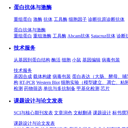
蛋白抗体与激酶
重组蛋白
激酶
抗体
工具酶
细胞因子
诊断抗原
诊断抗体
蛋白抗体与激酶
重组蛋白
重组激酶
工具酶
Abcam抗体
Satacruz抗体
诊断
技术服务
从基因到蛋白结构
酶活
细胞
小鼠
基因编辑
病毒包装
技术服务
基因合成
载体构建
病毒包装
蛋白表达（大肠、酵母、哺
构
RT-PCR
Western Blot
细胞实验（模型建立、凋亡、粘
检测
药物筛选
单抗与多抗制备
甲基化检测
芯片
课题设计与论文发表
SCI与核心期刊发表
文章润色
文献翻译
课题设计
标书撰
课题设计与论文发表