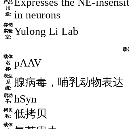
Expresses the NE-insens
产品
用
in neurons
途:
存储
Yulong Li Lab
实验
室:
载
载体
pAAV
名
称:
表达
腺病毒，哺乳动物表达
系
统:
hSyn
启动
子:
低拷贝
拷贝
数:
载体