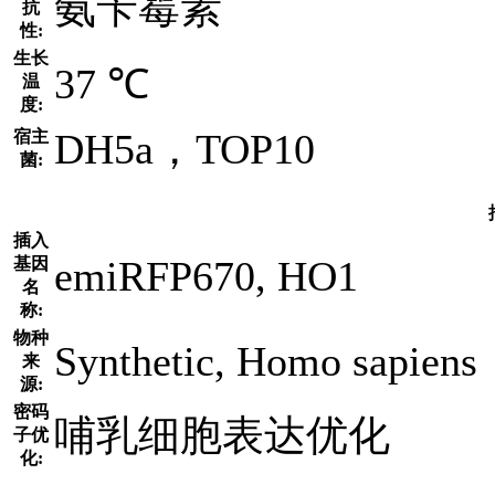
氨苄霉素
抗
性:
生长
37 ℃
温
度:
DH5a，TOP10
宿主
菌:
插入
emiRFP670, HO1
基因
名
称:
物种
Synthetic, Homo sapiens
来
源:
密码
哺乳细胞表达优化
子优
化: