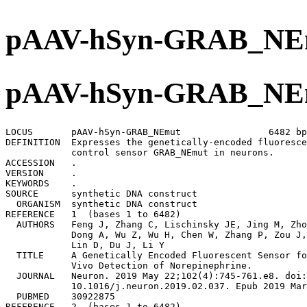
pAAV-hSyn-GRAB
pAAV-hSyn-GRAB
LOCUS       pAAV-hSyn-GRAB_NEmut                6482 bp DNA     circular SYN 21-APR-2023
DEFINITION  Expresses the genetically-encoded fluorescent norepinephrine(NE) 
            control sensor GRAB_NEmut in neurons.
ACCESSION   .
VERSION     .
KEYWORDS    .
SOURCE      synthetic DNA construct
  ORGANISM  synthetic DNA construct
REFERENCE   1  (bases 1 to 6482)
  AUTHORS   Feng J, Zhang C, Lischinsky JE, Jing M, Zhou J, Wang H, Zhang Y, 
            Dong A, Wu Z, Wu H, Chen W, Zhang P, Zou J, Hires SA, Zhu JJ, Cui G,
            Lin D, Du J, Li Y
  TITLE     A Genetically Encoded Fluorescent Sensor for Rapid and Specific In 
            Vivo Detection of Norepinephrine.
  JOURNAL   Neuron. 2019 May 22;102(4):745-761.e8. doi: 
            10.1016/j.neuron.2019.02.037. Epub 2019 Mar 25.
  PUBMED    30922875
REFERENCE   2  (bases 1 to 6482)
  AUTHORS   .
  TITLE     Direct Submission
  JOURNAL   Exported Apr 27, 2026 from SnapGene 6.0.2
            https://www.biofeng.com
COMMENT     SGRef: number: 1; type: "Journal Article"; doi: 
            "10.1016/j.neuron.2019.02.037"; journalName: "Neuron"; date: 
            "2019-05-22- 22"; volume: "102"; issue: "4"; pages: "745-761.e8"
FEATURES             Location/Qualifiers
     source          1..6482
                     /mol_type="other DNA"
                     /organism="synthetic DNA construct"
     repeat_region   68..197
                     /label=AAV2 ITR (alternate)
                     /note="Functional equivalent of wild-type AAV2 ITR"
     promoter        198..641
                     /label=hSyn
     primer_bind     547..566
                     /label=HSYN-F
     regulatory      648..657
                     /label=Kozak sequence
                     /note="vertebrate consensus sequence for strong initiation 
                     of translation (Kozak, 1987)"
                     /regulatory_class="other"
     sig_peptide     654..716
                     /codon_start=1
                     /product="leader sequence from mouse immunoglobulin kappa 
                     light chain"
                     /label=Ig-kappa leader
                     /translation="METDTLLLWVLLLWVPGSTGD"
     protein_bind    717..741
                     /gene="mutant version of attB"
                     /label=attB1
                     /bound_moiety="BP Clonase(TM)"
                     /note="recombination site for the Gateway(R) BP reaction"
     CDS             741..2651
                     /codon_start=1
                     /label=GRAB_NEmut
                     /translation="TTGGSLQPDAGNASWNGTEAPGGGARATPYSLQVTLTLVCLAGLL
                     MLLTVFGNVLVIIAVFTSRALKAPQNLFLVSLASADILVATLVIPFSLANEVMGYWYFG
                     KAWCEIYLALDVLFCTSSIVHLCAISLDRYWSITQAIEYNLKRTPRRIKAIIITVWVIS
                     AVISFPPLISIEKKGGGGGPQPAEPRCEINDQKWYVISSCIGAFFAPCLIMILVYVRIY
                     QIAKRRTRVPPSRRGPDAVAAPPGGTERRPNGLGPERSAGPGGAEAEPLPTQLNGAPGE
                     PAPAGPRDTDALDLEEGGNVYIKADKQKNGIKANFHIRHNIEDGGVQLAYHYQQNTPIG
                     DGPVLLPDNHYLSVQSKLSKDPNEKRDHMVLLEFVTAAGITLGMDELYKGGTGGSMVRK
                     GEELFTGVVPILVELDGDVNGHKFSVSGEGEGDATYGKLTLKFICTTGKLPVPWPTLVT
                     TLTYGVQCFSRYPDHMKQHDFFKSAMPEGYIQERTIFFKDDGNYKTRAEVKFEGDTLVN
                     RIELKGIDFKEDGNILGHKLEYNTGAAARWRGRQNREKRFTFVLAVVIGVFVVCWFPFF
                     FTYTLTAVGCSVPRTLFKFFFWFGYCNSSLNPVIYTIFNHDFRRAFKKILCRGDRKRIV
                     L"
     primer_bind     1330..1354
                     /label=WKG122-F
     primer_bind     1844..1865
                     /label=EGFP-C
                     /note="EGFP, forward primer"
     primer_bind     complement(1971..1992)
                     /label=EGFP-N
                     /note="EGFP, reverse primer"
     primer_bind     complement(2232..2251)
                     /label=EXFP-R
                     /note="For distinguishing EGFP variants, reverse primer"
     misc_feature    2676..3264
                     /label=WPRE
                     /note="woodchuck hepatitis virus posttranscriptional 
                     regulatory element"
     primer_bind     complement(2729..2749)
                     /label=WPRE-R
                     /note="WPRE, reverse primer"
     CDS             complement(3147..3158)
                     /codon_start=1
                     /product="Factor Xa recognition and cleavage site"
                     /label=Factor Xa site
                     /translation="IEGR"
     polyA_signal    3296..3772
                     /label=hGH poly(A) signal
                     /note="human growth hormone polyadenylation signal"
     primer_bind     complement(3495..3514)
                     /label=hGH-PA-R
                     /note="Human growth hormone terminator, reverse primer"
     repeat_region   3812..3952
                     /label=AAV2 ITR
                     /note="inverted terminal repeat of adeno-associated virus 
                     serotype 2"
     repeat_region   3812..3941
                     /label=AAV2 ITR
     rep_origin      4027..4482
                     /direction=RIGHT
                     /label=f1 ori
                     /note="f1 bacteriophage origin of replication; arrow 
                     indicates direction of (+) strand synthesis"
     primer_bind     complement(4114..4133)
                     /label=F1ori-R
                     /note="F1 origin, reverse primer"
     primer_bind     4324..4345
                     /label=F1ori-F
                     /note="F1 origin, forward primer"
     primer_bind     complement(4499..4518)
                     /label=pRS-marker
                     /note="pRS vectors, use to sequence yeast selectable 
                     marker"
     primer_bind     4618..4640
                     /label=pGEX 3'
                     /note="pGEX vectors, reverse primer"
     primer_bind     complement(4678..4696)
                     /label=pBRforEco
                     /note="pBR322 vectors, upsteam of EcoRI site, forward 
                     primer"
     promoter        4764..4868
                     /gene="bla"
                     /label=AmpR promoter
     CDS             4869..5729
                     /codon_start=1
                     /gene="bla"
            