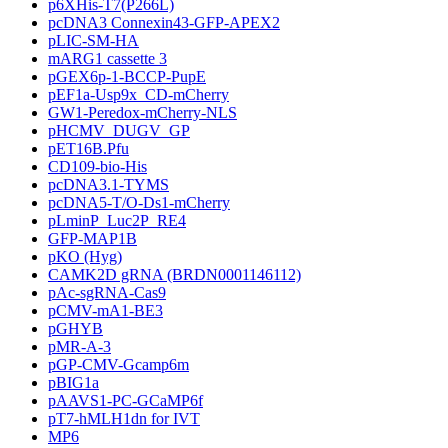
p6XHis-T7(P266L)
pcDNA3 Connexin43-GFP-APEX2
pLIC-SM-HA
mARG1 cassette 3
pGEX6p-1-BCCP-PupE
pEF1a-Usp9x_CD-mCherry
GW1-Peredox-mCherry-NLS
pHCMV_DUGV_GP
pET16B.Pfu
CD109-bio-His
pcDNA3.1-TYMS
pcDNA5-T/O-Ds1-mCherry
pLminP_Luc2P_RE4
GFP-MAP1B
pKO (Hyg)
CAMK2D gRNA (BRDN0001146112)
pAc-sgRNA-Cas9
pCMV-mA1-BE3
pGHYB
pMR-A-3
pGP-CMV-Gcamp6m
pBIG1a
pAAVS1-PC-GCaMP6f
pT7-hMLH1dn for IVT
MP6