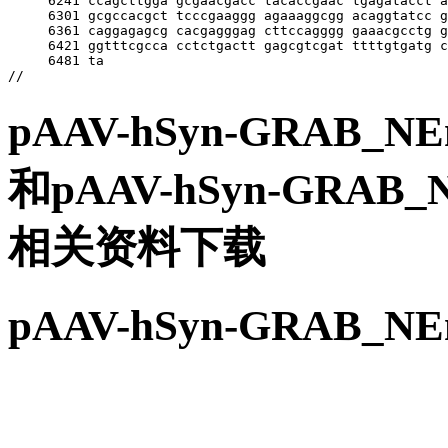
pAAV-hSyn-GRAB
和pAAV-hSyn-GRA
相关资料下载
pAAV-hSyn-GRAB