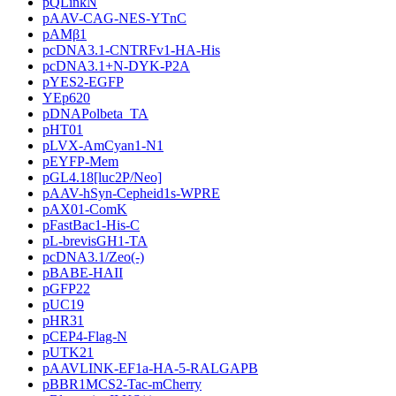
pQLinkN
pAAV-CAG-NES-YTnC
pAMβ1
pcDNA3.1-CNTRFv1-HA-His
pcDNA3.1+N-DYK-P2A
pYES2-EGFP
YEp620
pDNAPolbeta_TA
pHT01
pLVX-AmCyan1-N1
pEYFP-Mem
pGL4.18[luc2P/Neo]
pAAV-hSyn-Cepheid1s-WPRE
pAX01-ComK
pFastBac1-His-C
pL-brevisGH1-TA
pcDNA3.1/Zeo(-)
pBABE-HAII
pGFP22
pUC19
pHR31
pCEP4-Flag-N
pUTK21
pAAVLINK-EF1a-HA-5-RALGAPB
pBBR1MCS2-Tac-mCherry