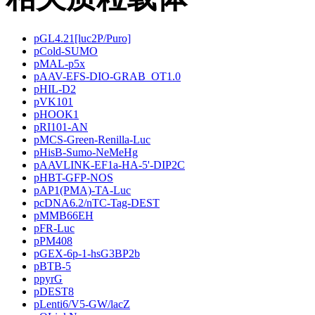
pGL4.21[luc2P/Puro]
pCold-SUMO
pMAL-p5x
pAAV-EFS-DIO-GRAB_OT1.0
pHIL-D2
pVK101
pHOOK1
pRI101-AN
pMCS-Green-Renilla-Luc
pHisB-Sumo-NeMeHg
pAAVLINK-EF1a-HA-5'-DIP2C
pHBT-GFP-NOS
pAP1(PMA)-TA-Luc
pcDNA6.2/nTC-Tag-DEST
pMMB66EH
pFR-Luc
pPM408
pGEX-6p-1-hsG3BP2b
pBTB-5
ppyrG
pDEST8
pLenti6/V5-GW/lacZ