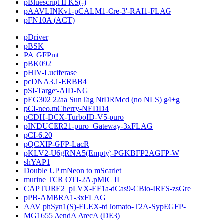
pBluescript II KS(-)
pAAVLINKv1-pCALM1-Cre-3'-RAI1-FLAG
pFN10A (ACT)
pDriver
pBSK
PA-GFPmt
pBK092
pHIV-Luciferase
pcDNA3.1-ERBB4
pSI-Target-AID-NG
pEG302 22aa SunTag NtDRMcd (no NLS) g4+g
pCI-neo.mCherry-NEDD4
pCDH-DCX-TurboID-V5-puro
pINDUCER21-puro_Gateway-3xFLAG
pCI-6.20
pQCXIP-GFP-LacR
pKLV2-U6gRNA5(Empty)-PGKBFP2AGFP-W
shYAP1
Double UP mNeon to mScarlet
murine TCR OTI-2A.pMIG II
CAPTURE2_pLVX-EF1a-dCas9-CBio-IRES-zsGre
pPB-AMBRA1-3xFLAG
AAV phSyn1(S)-FLEX-tdTomato-T2A-SypEGFP-
MG1655 ΔendA ΔrecA (DE3)