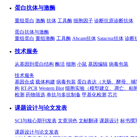
蛋白抗体与激酶
重组蛋白
激酶
抗体
工具酶
细胞因子
诊断抗原
诊断抗体
蛋白抗体与激酶
重组蛋白
重组激酶
工具酶
Abcam抗体
Satacruz抗体
诊断
技术服务
从基因到蛋白结构
酶活
细胞
小鼠
基因编辑
病毒包装
技术服务
基因合成
载体构建
病毒包装
蛋白表达（大肠、酵母、哺
构
RT-PCR
Western Blot
细胞实验（模型建立、凋亡、粘
检测
药物筛选
单抗与多抗制备
甲基化检测
芯片
课题设计与论文发表
SCI与核心期刊发表
文章润色
文献翻译
课题设计
标书撰
课题设计与论文发表