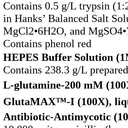
Contains 0.5 g/L trypsin (1
in Hanks’ Balanced Salt Sol
MgCl2•6H2O, and MgSO4•
Contains phenol red
HEPES Buffer Solution (
Contains 238.3 g/L prepared 
L-glutamine-200 mM (100X
GlutaMAX™-I (100X), liq
Antibiotic-Antimycotic (10