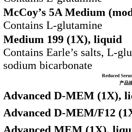
McCoy’s 5A Medium (modif
Contains L-glutamine
Medium 199 (1X), liquid
Contains Earle’s salts, L-g
sodium bicarbonate
Reduced S
产品
Advanced D-MEM (1X), li
Advanced D-MEM/F12 (1X)
Advanced MEM (1X), liqu