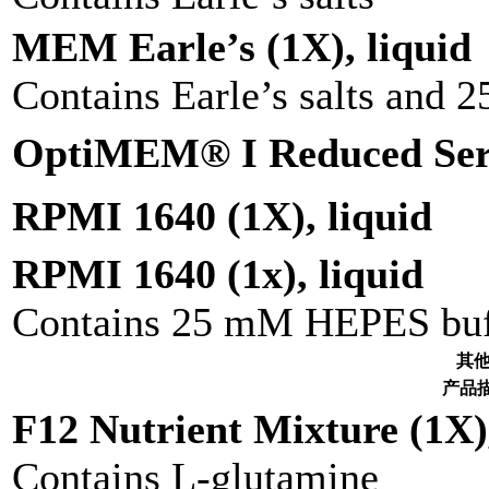
MEM Earle’s (1X), liquid
Contains Earle’s salts and
OptiMEM® I Reduced Ser
RPMI 1640 (1X), liquid
RPMI 1640 (1x), liquid
Contains 25 mM HEPES buf
其
产品
F12 Nutrient Mixture (1X),
Contains L-glutamine