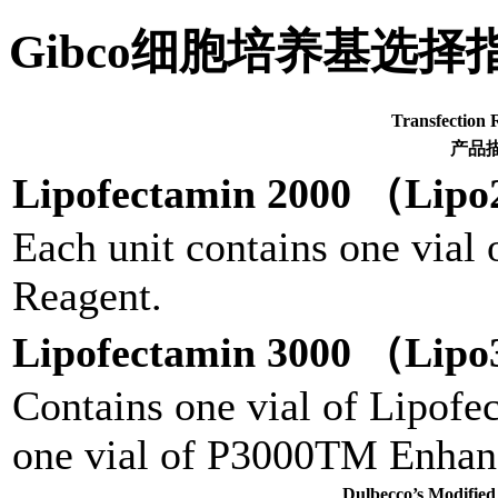
Gibco细胞培养基选择
Transfecti
产品
Lipofectamin 2000 （Lip
Each unit contains one vial
Reagent.
Lipofectamin 3000 （Lip
Contains one vial of Lipof
one vial of P3000TM Enhan
Dulbecco’s Modi