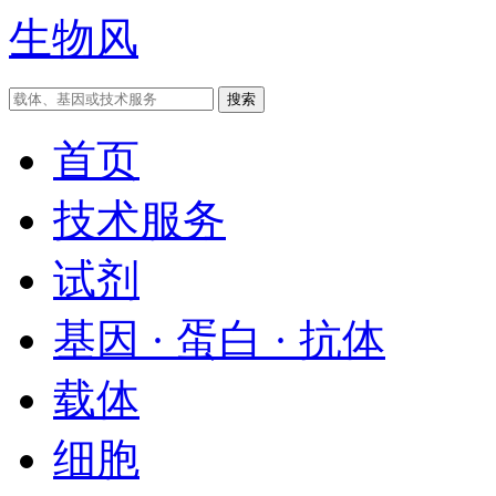
生物风
首页
技术服务
试剂
基因 · 蛋白 · 抗体
载体
细胞