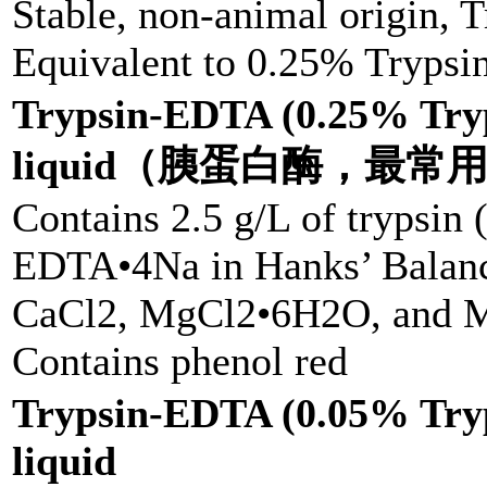
Stable, non-animal origin, 
Equivalent to 0.25% Tryps
Trypsin-EDTA (0.25% Try
liquid（胰蛋白酶，最常
Contains 2.5 g/L of trypsin 
EDTA•4Na in Hanks’ Balance
CaCl2, MgCl2•6H2O, and
Contains phenol red
Trypsin-EDTA (0.05% Try
liquid