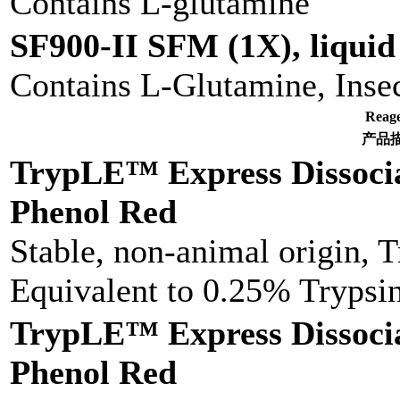
Contains L-glutamine
SF900-II SFM (1X), liquid
Contains L-Glutamine, Insect
Rea
产品
TrypLE™ Express Dissoci
Phenol Red
Stable, non-animal origin, 
Equivalent to 0.25% Tryps
TrypLE™ Express Dissoci
Phenol Red