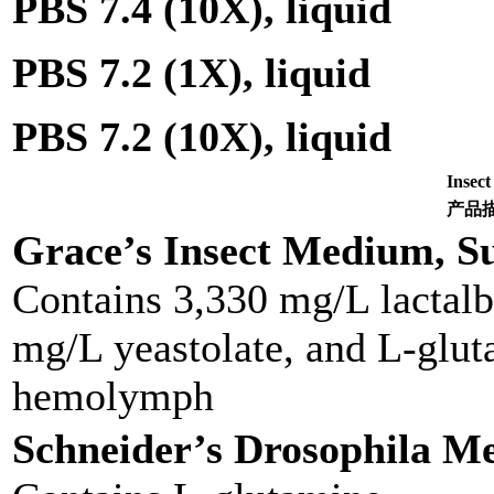
PBS 7.4 (10X), liquid
PBS 7.2 (1X), liquid
PBS 7.2 (10X), liquid
Inse
产品
Grace’s Insect Medium, Su
Contains 3,330 mg/L lactal
mg/L yeastolate, and L-glut
hemolymph
Schneider’s Drosophila Me