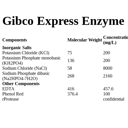
Gibco Express Enz
Concentrati
Components
Molecular Weight
(mg/L)
Inorganic Salts
Potassium Chloride (KCl)
75
200
Potassium Phosphate monobasic
136
200
(KH2PO4)
Sodium Chloride (NaCl)
58
8000
Sodium Phosphate dibasic
268
2160
(Na2HPO4-7H2O)
Other Components
EDTA
416
457.6
Phenol Red
376.4
100
rProtease
confidential