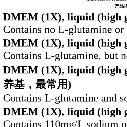
产品
DMEM (1X), liquid (high g
Contains no L-glutamine or
DMEM (1X), liquid (high g
Contains L-glutamine, but 
DMEM (1X), liquid (hi
养基，最常用)
Contains L-glutamine and s
DMEM (1X), liquid (high g
Contains 110mg/L sodium py