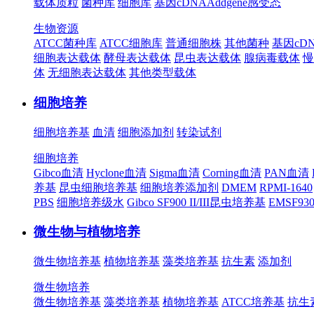
载体质粒
菌种库
细胞库
基因cDNA
Addgene
感受态
生物资源
ATCC菌种库
ATCC细胞库
普通细胞株
其他菌种
基因cD
细胞表达载体
酵母表达载体
昆虫表达载体
腺病毒载体
慢
体
无细胞表达载体
其他类型载体
细胞培养
细胞培养基
血清
细胞添加剂
转染试剂
细胞培养
Gibco血清
Hyclone血清
Sigma血清
Corning血清
PAN血清
养基
昆虫细胞培养基
细胞培养添加剂
DMEM
RPMI-1640
PBS
细胞培养级水
Gibco SF900 II/III昆虫培养基
EMSF9
微生物与植物培养
微生物培养基
植物培养基
藻类培养基
抗生素
添加剂
微生物培养
微生物培养基
藻类培养基
植物培养基
ATCC培养基
抗生