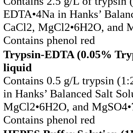
Contains 2.5 g/L of trypsin 
EDTA•4Na in Hanks’ Balance
CaCl2, MgCl2•6H2O, and
Contains phenol red
Trypsin-EDTA (0.05% Try
liquid
Contains 0.5 g/L trypsin (1
in Hanks’ Balanced Salt Sol
MgCl2•6H2O, and MgSO4•
Contains phenol red