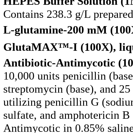
HEPES Buffer Solution (
Contains 238.3 g/L prepared 
L-glutamine-200 mM (100X
GlutaMAX™-I (100X), liq
Antibiotic-Antimycotic (10
10,000 units penicillin (base
streptomycin (base), and 25
utilizing penicillin G (sodi
sulfate, and amphotericin 
Antimycotic in 0.85% salin