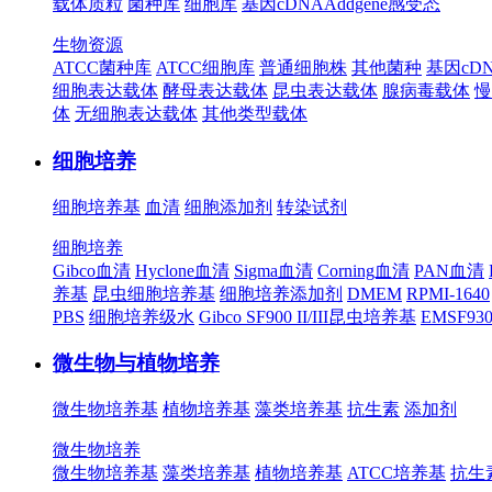
载体质粒
菌种库
细胞库
基因cDNA
Addgene
感受态
生物资源
ATCC菌种库
ATCC细胞库
普通细胞株
其他菌种
基因cD
细胞表达载体
酵母表达载体
昆虫表达载体
腺病毒载体
慢
体
无细胞表达载体
其他类型载体
细胞培养
细胞培养基
血清
细胞添加剂
转染试剂
细胞培养
Gibco血清
Hyclone血清
Sigma血清
Corning血清
PAN血清
养基
昆虫细胞培养基
细胞培养添加剂
DMEM
RPMI-1640
PBS
细胞培养级水
Gibco SF900 II/III昆虫培养基
EMSF9
微生物与植物培养
微生物培养基
植物培养基
藻类培养基
抗生素
添加剂
微生物培养
微生物培养基
藻类培养基
植物培养基
ATCC培养基
抗生