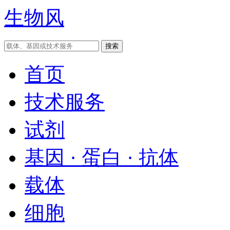
生物风
首页
技术服务
试剂
基因 · 蛋白 · 抗体
载体
细胞