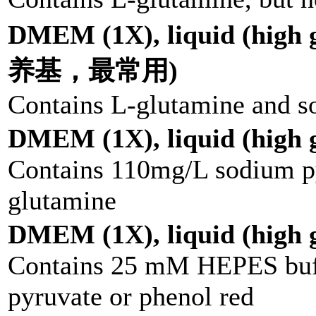
DMEM (1X), liquid (hi
养基，最常用)
Contains L-glutamine and s
DMEM (1X), liquid (high g
Contains 110mg/L sodium py
glutamine
DMEM (1X), liquid (high g
Contains 25 mM HEPES buff
pyruvate or phenol red