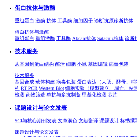
蛋白抗体与激酶
重组蛋白
激酶
抗体
工具酶
细胞因子
诊断抗原
诊断抗体
蛋白抗体与激酶
重组蛋白
重组激酶
工具酶
Abcam抗体
Satacruz抗体
诊断
技术服务
从基因到蛋白结构
酶活
细胞
小鼠
基因编辑
病毒包装
技术服务
基因合成
载体构建
病毒包装
蛋白表达（大肠、酵母、哺
构
RT-PCR
Western Blot
细胞实验（模型建立、凋亡、粘
检测
药物筛选
单抗与多抗制备
甲基化检测
芯片
课题设计与论文发表
SCI与核心期刊发表
文章润色
文献翻译
课题设计
标书撰
课题设计与论文发表