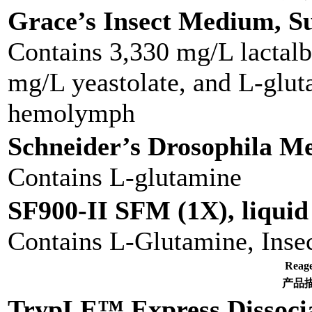
Grace’s Insect Medium, Su
Contains 3,330 mg/L lactal
mg/L yeastolate, and L-glut
hemolymph
Schneider’s Drosophila Me
Contains L-glutamine
SF900-II SFM (1X), liquid
Contains L-Glutamine, Insect
Rea
产品
TrypLE™ Express Dissoci