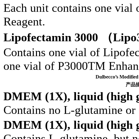
Each unit contains one vial
Reagent.
Lipofectamin 3000 （Lip
Contains one vial of Lipof
one vial of P3000TM Enhan
Dulbecco’s Modi
产品
DMEM (1X), liquid (high g
Contains no L-glutamine or
DMEM (1X), liquid (high g
Contains L-glutamine, but 