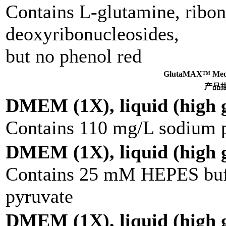
Contains L-glutamine, ribon
deoxyribonucleosides,
but no phenol red
GlutaMAX™ M
产品
DMEM (1X), liquid (high g
Contains 110 mg/L sodium 
DMEM (1X), liquid (high g
Contains 25 mM HEPES buff
pyruvate
DMEM (1X), liquid (high g