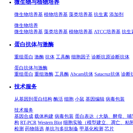
微生物与植物培养
微生物培养基
植物培养基
藻类培养基
抗生素
添加剂
微生物培养
微生物培养基
藻类培养基
植物培养基
ATCC培养基
抗生
蛋白抗体与激酶
重组蛋白
激酶
抗体
工具酶
细胞因子
诊断抗原
诊断抗体
蛋白抗体与激酶
重组蛋白
重组激酶
工具酶
Abcam抗体
Satacruz抗体
诊断
技术服务
从基因到蛋白结构
酶活
细胞
小鼠
基因编辑
病毒包装
技术服务
基因合成
载体构建
病毒包装
蛋白表达（大肠、酵母、哺
构
RT-PCR
Western Blot
细胞实验（模型建立、凋亡、粘
检测
药物筛选
单抗与多抗制备
甲基化检测
芯片