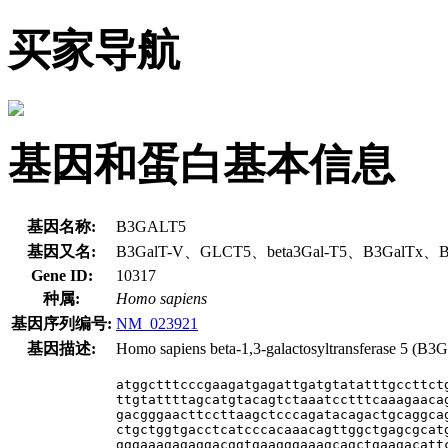
买家导航
基因和蛋白基本信息
基因名称:
B3GALT5
基因又名:
B3GalT-V、GLCT5、beta3Gal-T5、B3GalTx、
Gene ID:
10317
种属:
Homo sapiens
基因序列编号:
NM_023921
基因描述:
Homo sapiens beta-1,3-galactosyltransferase 5 (B3
atggctttcccgaagatgagattgatgtatatttgccttctg
ttgtattttagcatgtacagtctaaatcctttcaaagaacag
gacgggaacttccttaagctcccagatacagactgcaggcag
ctgctggtgacctcatcccacaaacagttggctgagcgcatg
gggaaagagaggacggtgaagggaaagcagctgaagacattc