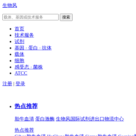
生物风
首页
技术服务
试剂
基因 · 蛋白 · 抗体
载体
细胞
感受态 · 菌株
ATCC
注册
|
登录
热点推荐
胎牛血清
蛋白激酶
生物风国际试剂进出口物流中心
热点推荐