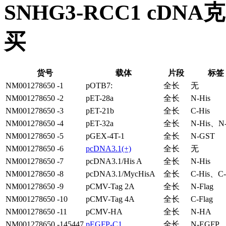
SNHG3-RCC1 cDN
买
货号
载体
片段
标签
NM001278650 -1
pOTB7:
全长
无
NM001278650 -2
pET-28a
全长
N-His
NM001278650 -3
pET-21b
全长
C-His
NM001278650 -4
pET-32a
全长
N-His、N-
NM001278650 -5
pGEX-4T-1
全长
N-GST
NM001278650 -6
pcDNA3.1(+)
全长
无
NM001278650 -7
pcDNA3.1/His A
全长
N-His
NM001278650 -8
pcDNA3.1/MycHisA
全长
C-His、C
NM001278650 -9
pCMV-Tag 2A
全长
N-Flag
NM001278650 -10
pCMV-Tag 4A
全长
C-Flag
NM001278650 -11
pCMV-HA
全长
N-HA
NM001278650 -145447
pEGFP-C1
全长
N-EGFP