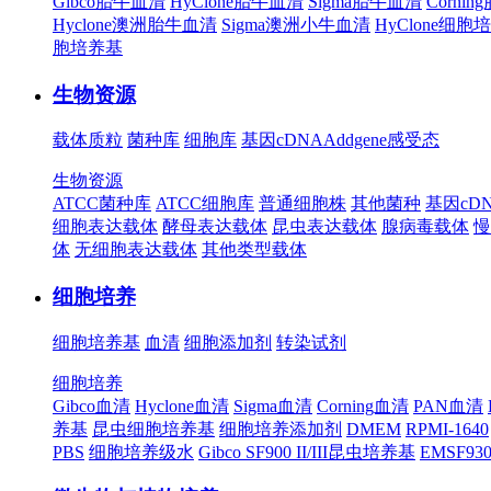
Gibco胎牛血清
HyClone胎牛血清
Sigma胎牛血清
Corni
Hyclone澳洲胎牛血清
Sigma澳洲小牛血清
HyClone细胞
胞培养基
生物资源
载体质粒
菌种库
细胞库
基因cDNA
Addgene
感受态
生物资源
ATCC菌种库
ATCC细胞库
普通细胞株
其他菌种
基因cD
细胞表达载体
酵母表达载体
昆虫表达载体
腺病毒载体
慢
体
无细胞表达载体
其他类型载体
细胞培养
细胞培养基
血清
细胞添加剂
转染试剂
细胞培养
Gibco血清
Hyclone血清
Sigma血清
Corning血清
PAN血清
养基
昆虫细胞培养基
细胞培养添加剂
DMEM
RPMI-1640
PBS
细胞培养级水
Gibco SF900 II/III昆虫培养基
EMSF9