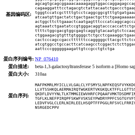
agcagtgcagcggaaacaaaagaggtggaccaggagagccag
cagaaggatttcctagacgtctattacaatctgaccctgaag
tgggtccatcgcttttgtcctcaggcggcgtttgtgatgaaa
基因编码区:
atcaatgttgactatctgactgaactgcttctgaagaaaaac
actggcttcttgaaactcaatgagtttcccatcaggcagcca
agtaaatctgaatatccgtgggacaggtacccaccattctgc
ttttctggcgacgtggcgagtcaggtgtacaatgtctccaag
ctggaagacgtgtttgtggggctctgcctcgaaaggctgaac
cactcccagccgaccttttttccagggggcttacgcttctcc
atcgtggcctgccacttcatcaagcctcggactctcttggac
aattcccggggggaagattgtccgcctgtctga
蛋白序列编号:
NP_076410
蛋白描述:
beta-1,3-galactosyltransferase 5 isoform a [Homo sa
蛋白大小:
310aa
MAFPKMRLMYICLLVLGALCLYFSMYSLNPFKEQSFVYKKDG
LLVTSSHKQLAERMAIRQTWGKERTVKGKQLKTFFLLGTTSS
QKDFLDVYYNLTLKTMMGIEWVHRFCPQAAFVMKTDSDMFIN
蛋白序列:
TGFLKLNEFPIRQPFSKWFVSKSEYPWDRYPPFCSGTGYVFS
LEDVFVGLCLERLNIRLEELHSQPTFFPGGLRFSVCLFRRIV
NSRGEDCPPV