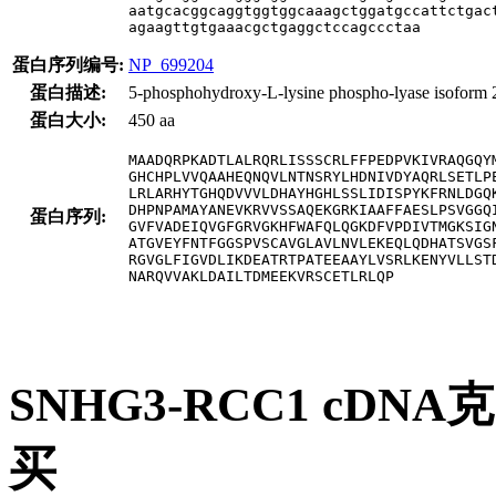
aatgcacggcaggtggtggcaaagctggatgccattctgact
agaagttgtgaaacgctgaggctccagccctaa
蛋白序列编号:
NP_699204
蛋白描述:
5-phosphohydroxy-L-lysine phospho-lyase isoform 
蛋白大小:
450 aa
MAADQRPKADTLALRQRLISSSCRLFFPEDPVKIVRAQGQYM
GHCHPLVVQAAHEQNQVLNTNSRYLHDNIVDYAQRLSETLPE
LRLARHYTGHQDVVVLDHAYHGHLSSLIDISPYKFRNLDGQK
DHPNPAMAYANEVKRVVSSAQEKGRKIAAFFAESLPSVGGQI
蛋白序列:
GVFVADEIQVGFGRVGKHFWAFQLQGKDFVPDIVTMGKSIGN
ATGVEYFNTFGGSPVSCAVGLAVLNVLEKEQLQDHATSVGSF
RGVGLFIGVDLIKDEATRTPATEEAAYLVSRLKENYVLLSTD
NARQVVAKLDAILTDMEEKVRSCETLRLQP
SNHG3-RCC1 cDN
买