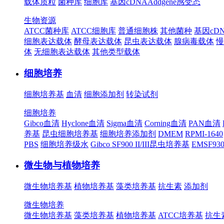
载体质粒
菌种库
细胞库
基因cDNA
Addgene
感受态
生物资源
ATCC菌种库
ATCC细胞库
普通细胞株
其他菌种
基因cD
细胞表达载体
酵母表达载体
昆虫表达载体
腺病毒载体
慢
体
无细胞表达载体
其他类型载体
细胞培养
细胞培养基
血清
细胞添加剂
转染试剂
细胞培养
Gibco血清
Hyclone血清
Sigma血清
Corning血清
PAN血清
养基
昆虫细胞培养基
细胞培养添加剂
DMEM
RPMI-1640
PBS
细胞培养级水
Gibco SF900 II/III昆虫培养基
EMSF9
微生物与植物培养
微生物培养基
植物培养基
藻类培养基
抗生素
添加剂
微生物培养
微生物培养基
藻类培养基
植物培养基
ATCC培养基
抗生