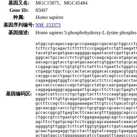
基因又名:
MGC15875、MGC45484
Gene ID:
85007
种属:
Homo sapiens
基因序列编号:
NM_153373
基因描述:
Homo sapiens 5-phosphohydroxy-L-lysine phospho-
atggccgcagaccagcgcccgaaggccgacacgctggccctg
tcttcctgcagactcttttttcccgaggatcctgttaagatt
tacatgtacgatgaacagggggcagaatacatcgattgcatc
gggcactgccaccctctcgtggtccaagcagcacatgagcag
aacagccggtacctgcatgacaacatcgtggactatgcgcag
ccggagcagctctgtgtgttctatttcctgaattctgggtca
ctgaggctggctcgccactacacgggacaccaggacgtggtg
cacggccacctgagctccctgattgacatcagtccctacaag
cagaaggagtgggtccacgtggcacctctcccagacacctac
gaccaccccaacccagctatggcctatgccaacgaggtgaaa
caggagaagggcaggaagattgcagccttcttcgctgagtct
基因编码区:
cagatcattccccctgctggctacttctcccaagtggcagag
ggggtctttgttgcagatgagatccaggttggctttggccgg
gccttccagctccagggaaaagacttcgtccctgacatcgtc
ggcaacggccaccctgttgcctgcgtggccgcaacccagcct
gccaccggcgttgagtacttcaacacgtttgggggcagccca
ctggccgtcctgaatgtcttggagaaggagcagctccaggat
agcttcctgatgcagctcctcgggcagcaaaaaatcaaacat
aggggtgttgggctcttcattggtgtggatctgatcaaagat
gcaactgaagaggctgcctacttggtatcaaggctgaaggag
actgatggccctgggaggaacatcctgaagtttaagccccca