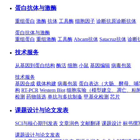
蛋白抗体与激酶
重组蛋白
激酶
抗体
工具酶
细胞因子
诊断抗原
诊断抗体
蛋白抗体与激酶
重组蛋白
重组激酶
工具酶
Abcam抗体
Satacruz抗体
诊断
技术服务
从基因到蛋白结构
酶活
细胞
小鼠
基因编辑
病毒包装
技术服务
基因合成
载体构建
病毒包装
蛋白表达（大肠、酵母、哺
构
RT-PCR
Western Blot
细胞实验（模型建立、凋亡、粘
检测
药物筛选
单抗与多抗制备
甲基化检测
芯片
课题设计与论文发表
SCI与核心期刊发表
文章润色
文献翻译
课题设计
标书撰
课题设计与论文发表