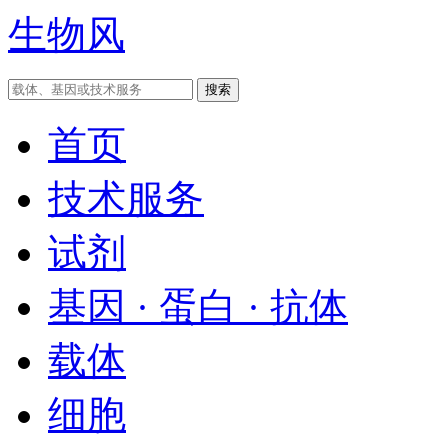
生物风
首页
技术服务
试剂
基因 · 蛋白 · 抗体
载体
细胞