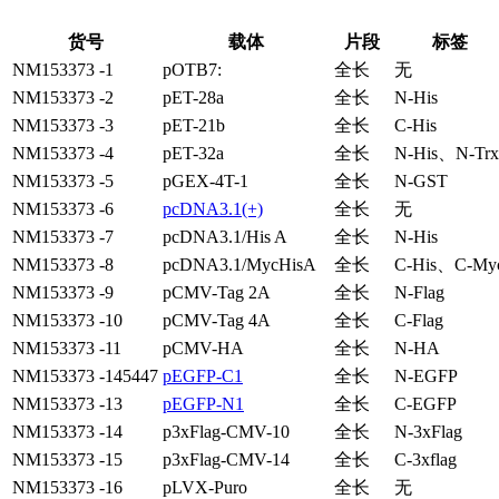
货号
载体
片段
标签
NM153373 -1
pOTB7:
全长
无
NM153373 -2
pET-28a
全长
N-His
NM153373 -3
pET-21b
全长
C-His
NM153373 -4
pET-32a
全长
N-His、N-Trx
NM153373 -5
pGEX-4T-1
全长
N-GST
NM153373 -6
pcDNA3.1(+)
全长
无
NM153373 -7
pcDNA3.1/His A
全长
N-His
NM153373 -8
pcDNA3.1/MycHisA
全长
C-His、C-My
NM153373 -9
pCMV-Tag 2A
全长
N-Flag
NM153373 -10
pCMV-Tag 4A
全长
C-Flag
NM153373 -11
pCMV-HA
全长
N-HA
NM153373 -145447
pEGFP-C1
全长
N-EGFP
NM153373 -13
pEGFP-N1
全长
C-EGFP
NM153373 -14
p3xFlag-CMV-10
全长
N-3xFlag
NM153373 -15
p3xFlag-CMV-14
全长
C-3xflag
NM153373 -16
pLVX-Puro
全长
无