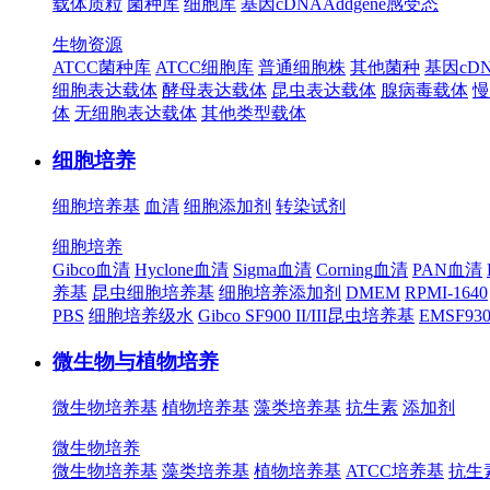
载体质粒
菌种库
细胞库
基因cDNA
Addgene
感受态
生物资源
ATCC菌种库
ATCC细胞库
普通细胞株
其他菌种
基因cD
细胞表达载体
酵母表达载体
昆虫表达载体
腺病毒载体
慢
体
无细胞表达载体
其他类型载体
细胞培养
细胞培养基
血清
细胞添加剂
转染试剂
细胞培养
Gibco血清
Hyclone血清
Sigma血清
Corning血清
PAN血清
养基
昆虫细胞培养基
细胞培养添加剂
DMEM
RPMI-1640
PBS
细胞培养级水
Gibco SF900 II/III昆虫培养基
EMSF9
微生物与植物培养
微生物培养基
植物培养基
藻类培养基
抗生素
添加剂
微生物培养
微生物培养基
藻类培养基
植物培养基
ATCC培养基
抗生