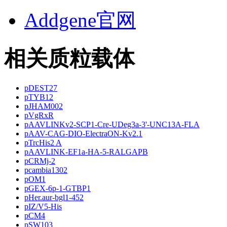
Addgene官网
相关质粒载体
pDEST27
pTYB12
pJHAM002
pVgRxR
pAAVLINKv2-SCP1-Cre-UDeg3a-3'-UNC13A-FLA
pAAV-CAG-DIO-ElectraON-Kv2.1
pTrcHis2 A
pAAVLINK-EF1a-HA-5-RALGAPB
pCRMj-2
pcambia1302
pOM1
pGEX-6p-1-GTBP1
pHer.aur-bgl1-452
pIZ/V5-His
pCM4
pSW103