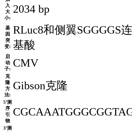
2034 bp
入
大
小:
RLuc8和侧翼SGGGG
基
因
突
基酸
变:
启
CMV
动
子:
克
Gibson克隆
隆
方
法:
5’测
CGCAAATGGGCGGTA
序
引
物
3’测