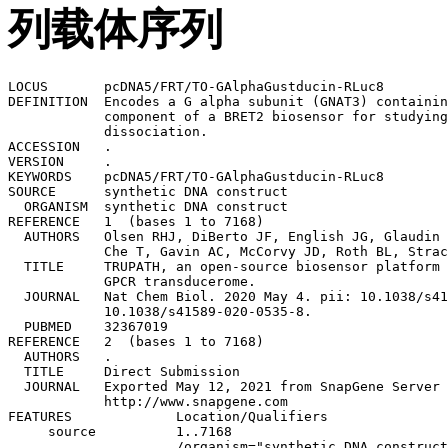
列载体序列
LOCUS       pcDNA5/FRT/TO-GAlphaGustducin-RLuc8               7168 bp ds-DNA     circular SYN 12-MAY-2021
DEFINITION  Encodes a G alpha subunit (GNAT3) containing RLuc8 as an optimal 
            component of a BRET2 biosensor for studying heterotrimeric G protein
            dissociation.
ACCESSION   .
VERSION     .
KEYWORDS    pcDNA5/FRT/TO-GAlphaGustducin-RLuc8
SOURCE      synthetic DNA construct
  ORGANISM  synthetic DNA construct
REFERENCE   1  (bases 1 to 7168)
  AUTHORS   Olsen RHJ, DiBerto JF, English JG, Glaudin AM, Krumm BE, Slocum ST, 
            Che T, Gavin AC, McCorvy JD, Roth BL, Strachan RT
  TITLE     TRUPATH, an open-source biosensor platform for interrogating the 
            GPCR transducerome.
  JOURNAL   Nat Chem Biol. 2020 May 4. pii: 10.1038/s41589-020-0535-8. doi: 
            10.1038/s41589-020-0535-8.
  PUBMED    32367019
REFERENCE   2  (bases 1 to 7168)
  AUTHORS   .
  TITLE     Direct Submission
  JOURNAL   Exported May 12, 2021 from SnapGene Server 1.1.58
            http://www.snapgene.com
FEATURES             Location/Qualifiers
     source          1..7168
                     /organism="synthetic DNA construct"
                     /mol_type="other DNA"
     primer_bind     complement(44..63)
                     /label=pRS-marker
                     /note="pRS vectors, use to sequence yeast selectable 
                     marker"
     enhancer        235..614
                     /label=CMV enhancer
                     /note="human cytomegalovirus immediate early enhancer"
     promoter        615..818
                     /label=CMV promoter
                     /note="human cytomegalovirus (CMV) immediate early 
                     promoter"
     primer_bind     769..789
                     /label=CMV-F
                     /note="Human CMV immediate early promoter, forward primer"
     protein_bind    820..838
                     /gene="tetO"
                     /label=tet operator
                     /bound_moiety="tetracycline repressor TetR"
                     /note="bacterial operator O2 for the tetR and tetA genes"
     protein_bind    841..859
                     /gene="tetO"
                     /label=tet operator
                     /bound_moiety="tetracycline repressor TetR"
                     /note="bacterial operator O2 for the tetR and tetA genes"
     primer_bind     869..893
                     /label=LNCX
                     /note="Human CMV promoter, forward primer"
     CDS             1398..2330
                     /codon_start=1
                     /product="Renilla luciferase"
                     /label=hRluc
                     /note="human codon-optimized"
                     /translation="MASKVYDPEQRKRMITGPQWWARCKQMNVLDSFINYYDSEKHAEN
                     AVIFLHGNATSSYLWRHVVPHIEPVARCIIPDLIGMGKSGKSGNGSYRLLDHYKYLTAW
                     FELLNLPKKIIFVGHDWGAALAFHYAYEHQDRIKAIVHMESVVDVIESWDEWPDIEEDI
                     ALIKSEEGEKMVLENNFFVETVLPSKIMRKLEPEEFAAYLEPFKEKGEVRRPTLSWPRE
                     IPLVKGGKPDVVQIVRNYNAYLRASDDLPKLFIESDPGFFSNAIVEGAKKFPNTEFVKV
                     KGLHFLQEDAPDEMGKYIKSFVERVLKNEQ"
     primer_bind     complement(3120..3137)
                     /label=BGH-rev
                     /note="Bovine growth hormone terminator, reverse primer. 
                     Also called BGH reverse"
     polyA_signal    3126..3350
                     /label=bGH poly(A) signal
                     /note="bovine growth hormone polyadenylation signal"
     primer_bind     complement(3483..3502)
                     /label=F1ori-R
                     /note="F1 origin, reverse primer"
     protein_bind    3634..3681
                     /label=FRT
                     /bound_moiety="FLP recombinase from the Saccharomyces 
                     cerevisiae 2u plasmid"
                     /note="FLP-mediated recombination occurs in the 8-bp core 
                     sequence TCTAGAAA (Turan and Bode, 2011)."
     CDS             3689..4711
                     /codon_start=1
                     /gene="aph(4)-Ia"
                     /product="aminoglycoside phosphotransferase from E. coli"
                     /label=HygR
                     /note="confers resistance to hygromycin"
                     /translation="KKPELTATSVEKFLIEKFDSVSDLMQLSEGEESRAFSFDVGGRGY
                     VLRVNSCADGFYKDRYVYRHFASAALPIPEVLDIGEFSESLTYCISRRAQGVTLQDLPE
                     TELPAVLQPVAEAMDAIAAADLSQTSGFGPFGPQGIGQYTTWRDFICAIADPHVYHWQT
                     VMDDTVSASVAQALDELMLWAEDCPEVRHLVHADFGSNNVLTDNGRITAVIDWSEAMFG
                     DSQYEVANIFFWRPWLACMEQQTRYFERRHPELAGSPRLRAYMLRIGLDQLYQSLVDGN
                     FDDAAWAQGRCDAIVRSGAGTVGRTQIARRSAAVWTDGCVEVLADSGNRRPSTRPRAKE
                     "
     polyA_signal    4841..4962
                     /label=SV40 poly(A) signal
                     /note="SV40 polyadenylation signal"
     primer_bind     complement(4878..4897)
                     /label=SV40pA-R
                     /note="SV40 polyA, reverse primer"
     primer_bind     4932..4951
                     /label=EBV-rev
                     /note="SV40 polyA terminator, reverse primer"
     primer_bind     complement(5011..5027)
                     /label=M13