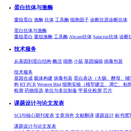
蛋白抗体与激酶
重组蛋白
激酶
抗体
工具酶
细胞因子
诊断抗原
诊断抗体
蛋白抗体与激酶
重组蛋白
重组激酶
工具酶
Abcam抗体
Satacruz抗体
诊断
技术服务
从基因到蛋白结构
酶活
细胞
小鼠
基因编辑
病毒包装
技术服务
基因合成
载体构建
病毒包装
蛋白表达（大肠、酵母、哺
构
RT-PCR
Western Blot
细胞实验（模型建立、凋亡、粘
检测
药物筛选
单抗与多抗制备
甲基化检测
芯片
课题设计与论文发表
SCI与核心期刊发表
文章润色
文献翻译
课题设计
标书撰
课题设计与论文发表