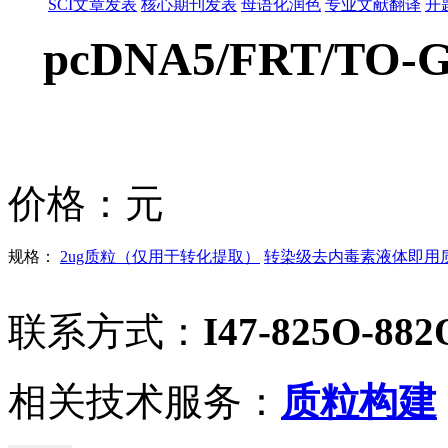
SCI文章发表
核心期刊发表
母语化润色
专业文献翻译
开
pcDNA5/FRT/TO-G
价格：
元
规格：
2ug质粒（仅用于转化提取）
转染级去内毒素液体即用质粒
联系方式：
I47-825O-882
相关技术服务：
质粒构建