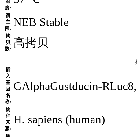
温
度:
宿
NEB Stable
主
菌:
拷
高拷贝
贝
数:
插
入
GAlphaGustducin-RLuc
基
因
名
称:
物
H. sapiens (human)
种
来
源:
插