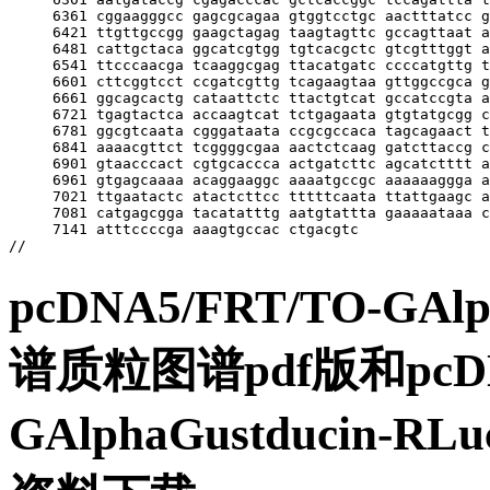
pcDNA5/FRT/TO-GAl
谱质粒图谱pdf版和pcDNA
GAlphaGustduci