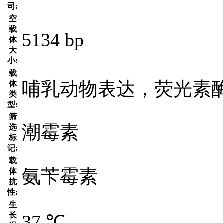
司:
空
载
5134 bp
体
大
小:
载
哺乳动物表达，荧光素
体
类
型:
筛
潮霉素
选
标
记:
载
氨苄霉素
体
抗
性:
生
长
37 ℃