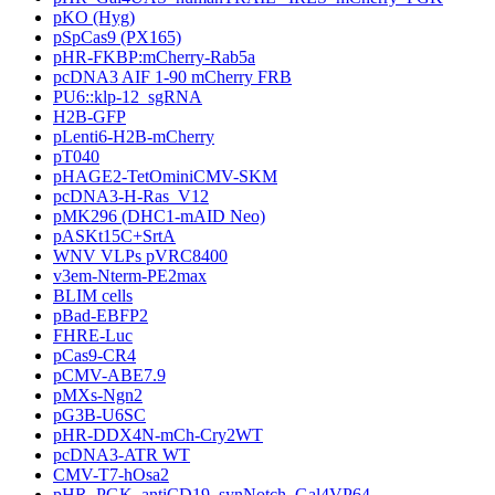
pKO (Hyg)
pSpCas9 (PX165)
pHR-FKBP:mCherry-Rab5a
pcDNA3 AIF 1-90 mCherry FRB
PU6::klp-12_sgRNA
H2B-GFP
pLenti6-H2B-mCherry
pT040
pHAGE2-TetOminiCMV-SKM
pcDNA3-H-Ras_V12
pMK296 (DHC1-mAID Neo)
pASKt15C+SrtA
WNV VLPs pVRC8400
v3em-Nterm-PE2max
BLIM cells
pBad-EBFP2
FHRE-Luc
pCas9-CR4
pCMV-ABE7.9
pMXs-Ngn2
pG3B-U6SC
pHR-DDX4N-mCh-Cry2WT
pcDNA3-ATR WT
CMV-T7-hOsa2
pHR_PGK_antiCD19_synNotch_Gal4VP64