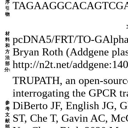
TAGAAGGCACAGTCG
序
引
物
材
pcDNA5/FRT/TO-GAlphaGu
料
和
Bryan Roth (Addgene pla
方
法
http://n2t.net/addgene:
部
分:
TRUPATH, an open-source 
interrogating the GPCR t
DiBerto JF, English JG,
参
考
ST, Che T, Gavin AC, Mc
文
献
部