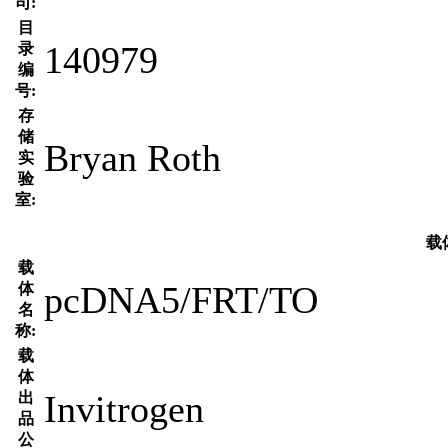
司:
目
140979
录
编
号:
存
储
Bryan Roth
实
验
室:
载
载
pcDNA5/FRT/TO
体
名
称:
载
体
Invitrogen
出
品
公