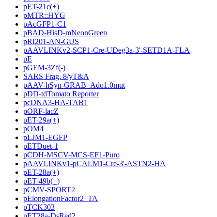
pET-21c(+)
pMTR::HYG
pAcGFP1-C1
pBAD-HisD-mNeonGreen
pRI201-AN-GUS
pAAVLINKv2-SCP1-Cre-UDeg3a-3'-SETD1A-FLA
pE
pGEM-3Zf(-)
SARS Frag. 8/yT&A
pAAV-hSyn-GRAB_Ado1.0mut
pDD-tdTomato Reporter
pcDNA3-HA-TAB1
pORF-lacZ
pET-29a(+)
pOM4
pLJM1-EGFP
pETDuet-1
pCDH-MSCV-MCS-EF1-Puro
pAAVLINKv1-pCALM1-Cre-3'-ASTN2-HA
pET-28a(+)
pET-49b(+)
pCMV-SPORT2
pElongationFactor2_TA
pTCK303
pET28a-DsRed2