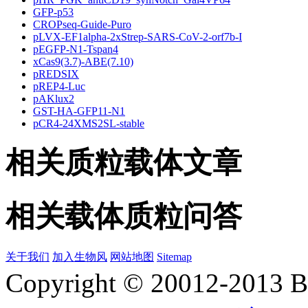
GFP-p53
CROPseq-Guide-Puro
pLVX-EF1alpha-2xStrep-SARS-CoV-2-orf7b-I
pEGFP-N1-Tspan4
xCas9(3.7)-ABE(7.10)
pREDSIX
pREP4-Luc
pAKlux2
GST-HA-GFP11-N1
pCR4-24XMS2SL-stable
相关质粒载体文章
相关载体质粒问答
关于我们
加入生物风
网站地图
Sitemap
Copyright © 20012-2