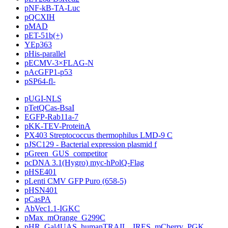
pNF-kB-TA-Luc
pQCXIH
pMAD
pET-51b(+)
YEp363
pHis-parallel
pECMV-3×FLAG-N
pAcGFP1-p53
pSP64-fl-
pUGI-NLS
pTetQCas-BsaI
EGFP-Rab11a-7
pKK-TEV-ProteinA
PX403 Streptococcus thermophilus LMD-9 C
pJSC129 - Bacterial expression plasmid f
pGreen_GUS_competitor
pcDNA 3.1(Hygro) myc-hPolQ-Flag
pHSE401
pLenti CMV GFP Puro (658-5)
pHSN401
pCasPA
AbVec1.1-IGKC
pMax_mOrange_G299C
pHR_Gal4UAS_humanTRAIL _IRES_mCherry_PGK