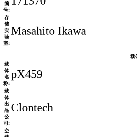
171370
编
号:
存
储
Masahito Ikawa
实
验
室:
载
载
pX459
体
名
称:
载
体
Clontech
出
品
公
司:
空