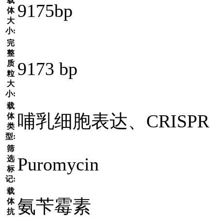
载
9175bp
体
大
小:
完
整
9173 bp
质
粒
大
小:
载
哺乳细胞表达、CRISPR
体
类
型:
筛
Puromycin
选
标
记:
载
氨苄霉素
体
抗