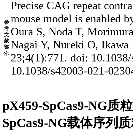
Precise CAG repeat contra
mouse model is enabled b
参
Oura S, Noda T, Morimura
考
文
献
Nagai Y, Nureki O, Ikawa
部
分:
23;4(1):771. doi: 10.103
10.1038/s42003-021-023
pX459-SpCas9-NG
SpCas9-NG载体序