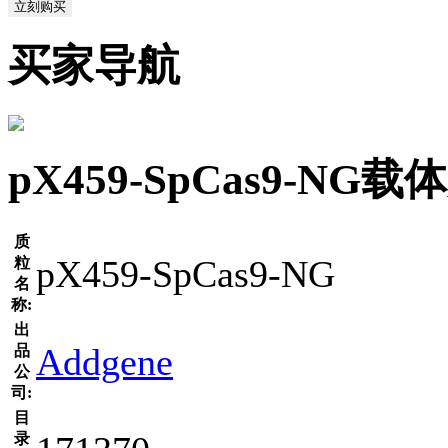
立刻购买
买家导航
pX459-SpCas9-N
质
pX459-SpCas9-NG
粒
名
称:
出
Addgene
品
公
司:
目
录