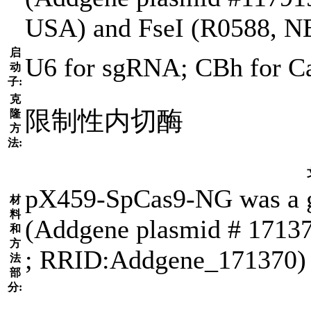
USA) and FseI (R0588, NE
启
U6 for sgRNA; CBh for C
动
子:
克
限制性内切酶
隆
方
法:
pX459-SpCas9-NG was a g
材
料
(Addgene plasmid # 171370
和
方
; RRID:Addgene_171370)
法
部
分: