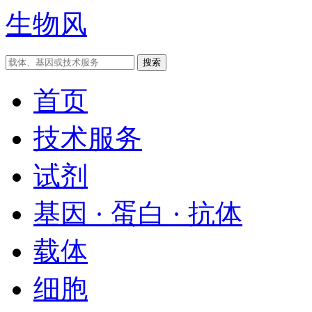
生物风
首页
技术服务
试剂
基因 · 蛋白 · 抗体
载体
细胞