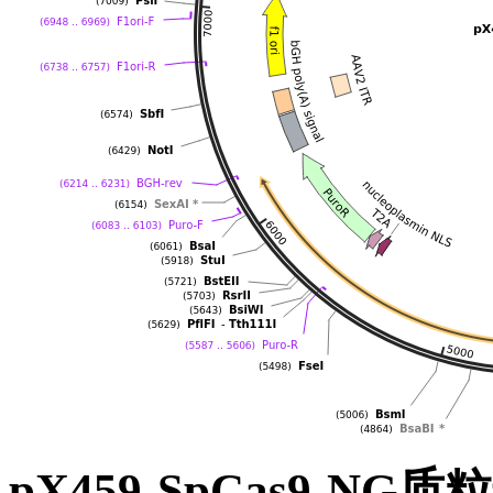
pX459-SpCas9-NG