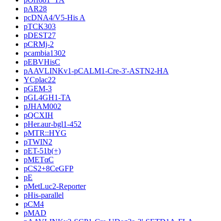
pAR28
pcDNA4/V5-His A
pTCK303
pDEST27
pCRMj-2
pcambia1302
pEBVHisC
pAAVLINKv1-pCALM1-Cre-3'-ASTN2-HA
YCplac22
pGEM-3
pGL4GH1-TA
pJHAM002
pQCXIH
pHer.aur-bgl1-452
pMTR::HYG
pTWIN2
pET-51b(+)
pMETαC
pCS2+8CeGFP
pE
pMetLuc2-Reporter
pHis-parallel
pCM4
pMAD