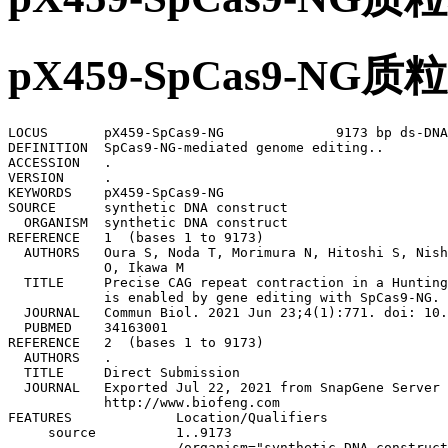
pX459-SpCas9-N
LOCUS       pX459-SpCas9-NG              9173 bp ds-DNA     circular SYN 22-JUL-2021
DEFINITION  SpCas9-NG-mediated genome editing..
ACCESSION   .
VERSION     .
KEYWORDS    pX459-SpCas9-NG
SOURCE      synthetic DNA construct
  ORGANISM  synthetic DNA construct
REFERENCE   1  (bases 1 to 9173)
  AUTHORS   Oura S, Noda T, Morimura N, Hitoshi S, Nishimasu H, Nagai Y, Nureki 
            O, Ikawa M
  TITLE     Precise CAG repeat contraction in a Huntington's Disease mouse model
            is enabled by gene editing with SpCas9-NG.
  JOURNAL   Commun Biol. 2021 Jun 23;4(1):771. doi: 10.1038/s42003-021-02304-w.
  PUBMED    34163001
REFERENCE   2  (bases 1 to 9173)
  AUTHORS   .
  TITLE     Direct Submission
  JOURNAL   Exported Jul 22, 2021 from SnapGene Server 1.1.58
            http://www.biofeng.com
FEATURES             Location/Qualifiers
     source          1..9173
                     /organism="synthetic DNA construct"
                     /mol_type="other DNA"
     promoter        1..241
                     /label=U6 promoter
                     /note="RNA polymerase III promoter for human U6 snRNA"
     primer_bind     1..21
                     /label=hU6-F
                     /note="Human U6 promoter, forward primer"
     primer_bind     172..191
                     /label=LKO.1 5'
                     /note="Human U6 promoter, forward primer"
     misc_RNA        268..343
                     /label=gRNA scaffold
                     /note="guide RNA scaffold for the Streptococcus pyogenes 
                     CRISPR/Cas9 system"
     enhancer        440..725
                     /label=CMV enhancer
                     /note="human cytomegalovirus immediate early enhancer; 
                     contains an 18-bp deletion relative to the standard CMV 
                     enhancer"
     promoter        727..1003
                     /label=chicken beta-actin promoter
     intron          1004..1231
                     /label=hybrid intron
                     /note="hybrid between chicken beta-actin (CBA) and minute 
                     virus of mice (MMV) introns (Gray et al., 2011)"
     regulatory      1243..1252
                     /regulatory_class="other"
                     /note="vertebrate consensus sequence for strong initiation 
                     of translation (Kozak, 1987)"
     CDS             1252..1317
                     /codon_start=1
                     /product="three tandem FLAG(R) epitope tags, followed by an
                     enterokinase cleavage site"
                     /label=3xFLAG
                     /translation="DYKDHDGDYKDHDIDYKDDDDK"
     CDS             1324..1344
                     /codon_start=1
                     /product="nuclear localization signal of SV40 (simian virus
                     40) large T antigen"
                     /label=SV40 NLS
                     /translation="PKKKRKV"
     CDS             1369..3084
                     /codon_start=1
                     /product="N-terminal portion of Streptococcus pyogenes Cas9
                     (Zetsche et al., 2015)"
                     /label=Cas9(N)
                     /translation="DKKYSIGLDIGTNSVGWAVITDEYKVPSKKFKVLGNTDRHSIKKN
                     LIGALLFDSGETAEATRLKRTARRRYTRRKNRICYLQEIFSNEMAKVDDSFFHRLEESF
                     LVEEDKKHERHPIFGNIVDEVAYHEKYPTIYHLRKKLVDSTDKADLRLIYLALAHMIKF
                     RGHFLIEGDLNPDNSDVDKLFIQLVQTYNQLFEENPINASGVDAKAILSARLSKSRRLE
                     NLIAQLPGEKKNGLFGNLIALSLGLTPNFKSNFDLAEDAKLQLSKDTYDDDLDNLLAQI
                     GDQYADLFLAAKNLSDAILLSDILRVNTEITKAPLSASMIKRYDEHHQDLTLLKALVRQ
                     QLPEKYKEIFFDQSKNGYAGYIDGGASQEEFYKFIKPILEKMDGTEELLVKLNREDLLR
                     KQRTFDNGSIPHQIHLGELHAILRRQEDFYPFLKDNREKIEKILTFRIPYYVGPLARGN
                     SRFAWMTRKSEETITPWNFEEVVDKGASAQSFIERMTNFDKNLPNEKVLPKHSLLYEYF
                     TVYNELTKVKYVTEGMRKPAFLSGEQKKAIVDLLFKTNRKVTVKQLKEDYFKKIE"
     CDS             5470..5517
                     /codon_start=1
                     /product="bipartite nuclear localization signal from 
                     nucleoplasmin"
                     /label=nucleoplasmin NLS
                     /translation="KRPAATKKAGQAKKKK"
     CDS             5533..5586
                     /codon_start=1
                     /product="2A peptide from Thosea asigna virus capsid 
                     protein"
                     /label=T2A
                     /note="Eukaryotic ribosomes fail to insert a peptide bond 
                     between the Gly and Pro residues, yielding separate 
                     polypeptides."
                     /translation="EGRGSLLTCGDVEENPGP"
     CDS             5587..6186
                     /codon_start=1
                     /gene="pac from Streptomyces alboniger"
                     /product="puromycin N-acetyltransferase"
                     /label=PuroR
                     /note="confers resistance to puromycin"
                     /translation="MTEYKPTVRLATRDDVPRAVRTLAAAFADYPATRHTVDPDRHIER
                     VTELQELFLTRVGLDIGKVWVADDGAAVAVWTTPESVEAGAVFAEIGPRMAELSGSRLA
                     AQQQMEGLLAPHRPKEPAWFLATVGVSPDHQGKGLGSAVVLPGVEAAERAGVPAFLETS
                     APRNLPFYERLGFTVTADVEVPEGPRTWCMTRKPGA"
     primer_bind     complement(5587..5606)
                     /label=Puro-R
                     /note="Puromycin resistance gene, reverse primer. Also 
                     called puro-variant-R"
     primer_bind     6083..6103
                     /label=Puro-F
                     /note="Puromycin resistance gene, forward primer"
     primer_bind     complement(6214..6231)
                     /label=BGH-rev
                     /note="Bovine growth hormone terminator, reverse primer. 
                     Also called BGH reverse"
     polyA_signal    6220..6427
                     /label=bGH poly(A) signal
                     /note="bovine growth hormone polyadenylation signal"
     repeat_region   6436..6576
                     /label=AAV2 ITR
                     /note="inverted terminal repeat of adeno-associated virus 
                     serotype 2"
     repeat_region   6436..6565
                     /label=AAV2 ITR
     rep_origin      6651..7106
                     /direction=RIGHT
                     /label=f1 ori
                     /note="f1 bacteriophage origin of replication; arrow 
                     indicates direction of (+) strand synthesis"
     primer_bind     complement(6738..6757)
                     /label=F1ori-R
         