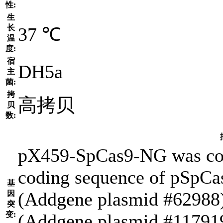
性:
生
长
37 ℃
温
度:
宿
DH5a
主
菌:
拷
高拷贝
贝
数:
pX459-SpCas9-NG was cons
coding sequence of pSpC
基
(Addgene plasmid #62988
因
突
变:
(Addgene plasmid #11791