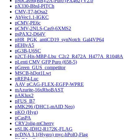
pSpCas9n(BB)-2A-Puro (PX462) V2.0
pX330-BbsI-PITCh
CMV-T7-hOsa2
AbVec1.1-IGKC
pCMV-PE6c
pCMV-2NLS-Cas9-6XMS2
psPAX2-D64V
pHR_PGK_antiCD19_synNotch_Gal4VP64
pEHlyA5
pG3B-U6SC
p2CT-His-MBP-Lbu_C2c2_R472A_H477A_R1048A
pLenti CMV GFP Puro (658-5)
pGreen_GUS_competitor
MSCB-hDot1Lwt
pREP4-Luc
AAV pCAG-FLEX-EGFP-WPRE
mAzurite-16xRhoBAST
pAKlux2
pFUS_B7
pMK296 (DHC1-mAID Neo)
pKO (Hyg)
pCasPA
CRY2olig-mCherry
pSLIK-IDH2-R172K-FLAG
pcDNA 3.1(Hygro) myc-hPolQ-Flag