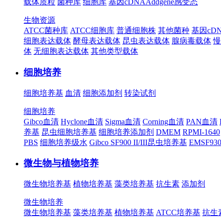
载体质粒
菌种库
细胞库
基因cDNA
Addgene
感受态
生物资源
ATCC菌种库
ATCC细胞库
普通细胞株
其他菌种
基因cD
细胞表达载体
酵母表达载体
昆虫表达载体
腺病毒载体
慢
体
无细胞表达载体
其他类型载体
细胞培养
细胞培养基
血清
细胞添加剂
转染试剂
细胞培养
Gibco血清
Hyclone血清
Sigma血清
Corning血清
PAN血清
养基
昆虫细胞培养基
细胞培养添加剂
DMEM
RPMI-1640
PBS
细胞培养级水
Gibco SF900 II/III昆虫培养基
EMSF9
微生物与植物培养
微生物培养基
植物培养基
藻类培养基
抗生素
添加剂
微生物培养
微生物培养基
藻类培养基
植物培养基
ATCC培养基
抗生