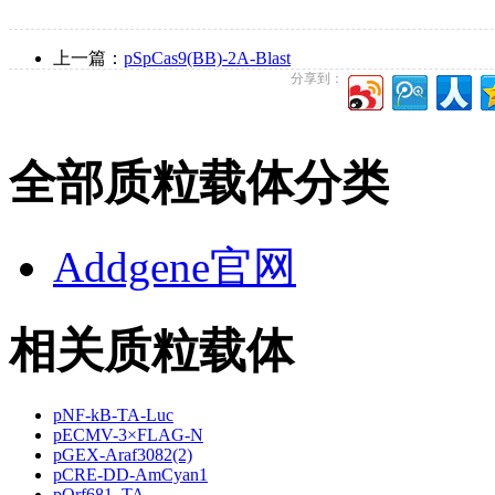
上一篇：
pSpCas9(BB)-2A-Blast
分享到：
全部质粒载体分类
Addgene官网
相关质粒载体
pNF-kB-TA-Luc
pECMV-3×FLAG-N
pGEX-Araf3082(2)
pCRE-DD-AmCyan1
pOrf681_TA