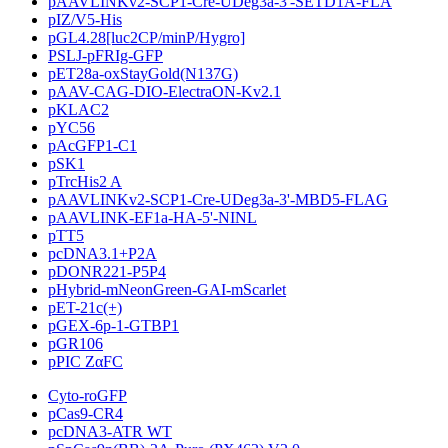
pAAVLINKv2-SCP1-Cre-UDeg3a-3'-SETD1A-FLA
pIZ/V5-His
pGL4.28[luc2CP/minP/Hygro]
PSLJ-pFRIg-GFP
pET28a-oxStayGold(N137G)
pAAV-CAG-DIO-ElectraON-Kv2.1
pKLAC2
pYC56
pAcGFP1-C1
pSK1
pTrcHis2 A
pAAVLINKv2-SCP1-Cre-UDeg3a-3'-MBD5-FLAG
pAAVLINK-EF1a-HA-5'-NINL
pTT5
pcDNA3.1+P2A
pDONR221-P5P4
pHybrid-mNeonGreen-GAI-mScarlet
pET-21c(+)
pGEX-6p-1-GTBP1
pGR106
pPIC ZαFC
Cyto-roGFP
pCas9-CR4
pcDNA3-ATR WT