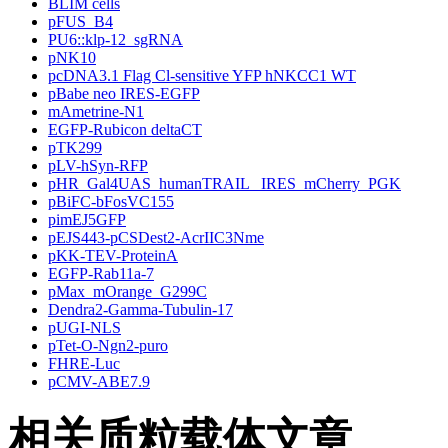
BLIM cells
pFUS_B4
PU6::klp-12_sgRNA
pNK10
pcDNA3.1 Flag Cl-sensitive YFP hNKCC1 WT
pBabe neo IRES-EGFP
mAmetrine-N1
EGFP-Rubicon deltaCT
pTK299
pLV-hSyn-RFP
pHR_Gal4UAS_humanTRAIL _IRES_mCherry_PGK
pBiFC-bFosVC155
pimEJ5GFP
pEJS443-pCSDest2-AcrIIC3Nme
pKK-TEV-ProteinA
EGFP-Rab11a-7
pMax_mOrange_G299C
Dendra2-Gamma-Tubulin-17
pUGI-NLS
pTet-O-Ngn2-puro
FHRE-Luc
pCMV-ABE7.9
相关质粒载体文章