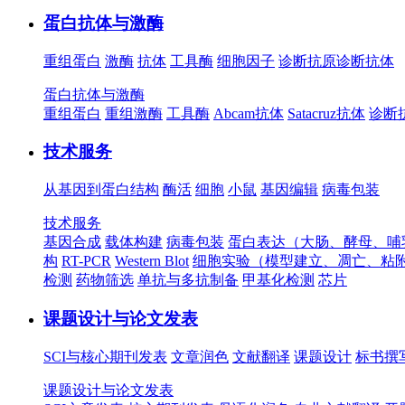
蛋白抗体与激酶
重组蛋白
激酶
抗体
工具酶
细胞因子
诊断抗原
诊断抗体
蛋白抗体与激酶
重组蛋白
重组激酶
工具酶
Abcam抗体
Satacruz抗体
诊断
技术服务
从基因到蛋白结构
酶活
细胞
小鼠
基因编辑
病毒包装
技术服务
基因合成
载体构建
病毒包装
蛋白表达（大肠、酵母、哺
构
RT-PCR
Western Blot
细胞实验（模型建立、凋亡、粘
检测
药物筛选
单抗与多抗制备
甲基化检测
芯片
课题设计与论文发表
SCI与核心期刊发表
文章润色
文献翻译
课题设计
标书撰
课题设计与论文发表