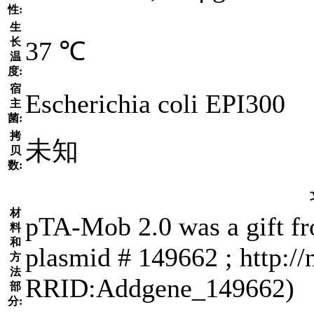
性:
生
长
37 ℃
温
度:
宿
Escherichia coli EPI300
主
菌:
拷
未知
贝
数:
材
pTA-Mob 2.0 was a gift f
料
和
plasmid # 149662 ; http://
方
法
RRID:Addgene_149662)
部
分: