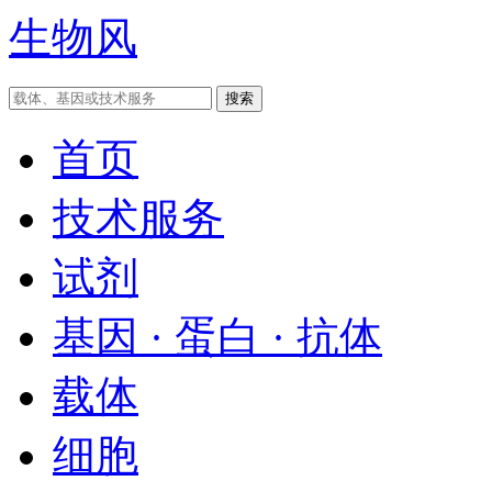
生物风
首页
技术服务
试剂
基因 · 蛋白 · 抗体
载体
细胞