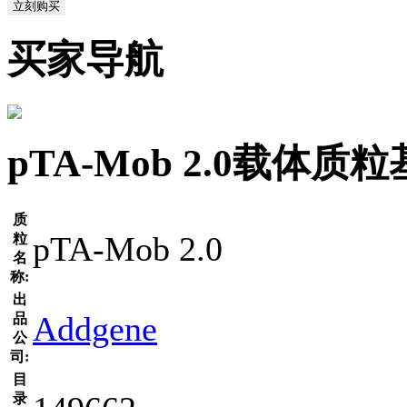
立刻购买
买家导航
pTA-Mob 2.0载体质
质
pTA-Mob 2.0
粒
名
称:
出
Addgene
品
公
司:
目
录