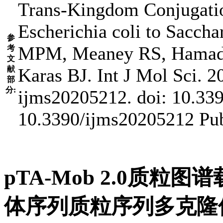
Trans-Kingdom Conjugatio
Escherichia coli to Saccha
参
MPM, Meaney RS, Hamadac
考
文
献
Karas BJ. Int J Mol Sci. 2
部
分:
ijms20205212. doi: 10.33
10.3390/ijms20205212 P
pTA-Mob 2.0质粒图谱
体序列质粒序列多克隆