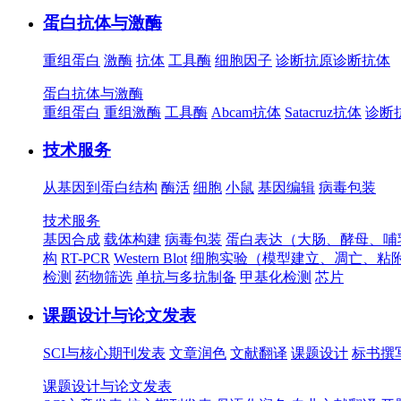
蛋白抗体与激酶
重组蛋白
激酶
抗体
工具酶
细胞因子
诊断抗原
诊断抗体
蛋白抗体与激酶
重组蛋白
重组激酶
工具酶
Abcam抗体
Satacruz抗体
诊断
技术服务
从基因到蛋白结构
酶活
细胞
小鼠
基因编辑
病毒包装
技术服务
基因合成
载体构建
病毒包装
蛋白表达（大肠、酵母、哺
构
RT-PCR
Western Blot
细胞实验（模型建立、凋亡、粘
检测
药物筛选
单抗与多抗制备
甲基化检测
芯片
课题设计与论文发表
SCI与核心期刊发表
文章润色
文献翻译
课题设计
标书撰
课题设计与论文发表