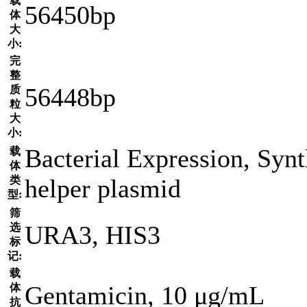
载
56450bp
体
大
小:
完
整
56448bp
质
粒
大
小:
Bacterial Expression, Synt
载
体
类
helper plasmid
型:
筛
URA3, HIS3
选
标
记:
载
Gentamicin, 10 μg/mL
体
抗