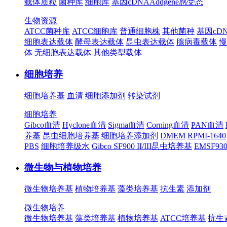
载体质粒
菌种库
细胞库
基因cDNA
Addgene
感受态
生物资源
ATCC菌种库
ATCC细胞库
普通细胞株
其他菌种
基因cD
细胞表达载体
酵母表达载体
昆虫表达载体
腺病毒载体
慢
体
无细胞表达载体
其他类型载体
细胞培养
细胞培养基
血清
细胞添加剂
转染试剂
细胞培养
Gibco血清
Hyclone血清
Sigma血清
Corning血清
PAN血清
养基
昆虫细胞培养基
细胞培养添加剂
DMEM
RPMI-1640
PBS
细胞培养级水
Gibco SF900 II/III昆虫培养基
EMSF9
微生物与植物培养
微生物培养基
植物培养基
藻类培养基
抗生素
添加剂
微生物培养
微生物培养基
藻类培养基
植物培养基
ATCC培养基
抗生