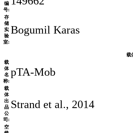
149662
编
号:
存
储
Bogumil Karas
实
验
室:
载
载
pTA-Mob
体
名
称:
载
体
Strand et al., 2014
出
品
公
司:
空