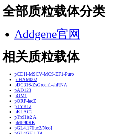
全部质粒载体分类
Addgene官网
相关质粒载体
pCDH-MSCV-MCS-EF1-Puro
pJHAM002
pDC316-ZsGreen1-shRNA
pAD123
pOM1
pORF-lacZ
pTYB12
pKLAC2
pTrcHis2 A
pMP90RK
pGL4.17[luc2/Neo]
pGL4GH1-TA