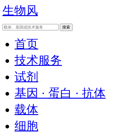
生物风
首页
技术服务
试剂
基因 · 蛋白 · 抗体
载体
细胞