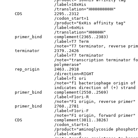
                     /label=10xHis

                     /translation="HHHHHHHHHH"

     CDS             2295..2312

                     /codon_start=1

                     /product="6xHis affinity tag"

                     /label=6xHis

                     /translation="HHHHHH"

     primer_bind     complement(2365..2383)

                     /label=T7 Term

                     /note="T7 terminator, reverse prim
     terminator      2379..2426

                     /label=T7 terminator

                     /note="transcription terminator fo
                     polymerase"

     rep_origin      2463..2918

                     /direction=RIGHT

                     /label=f1 ori

                     /note="f1 bacteriophage origin of 
                     indicates direction of (+) strand 
     primer_bind     complement(2550..2569)

                     /label=F1ori-R

                     /note="F1 origin, reverse primer"

     primer_bind     2760..2781

                     /label=F1ori-F

                     /note="F1 origin, forward primer"

     CDS             complement(3011..3826)

                     /codon_start=1

                     /product="aminoglycoside phosphotr
                     /label=KanR
