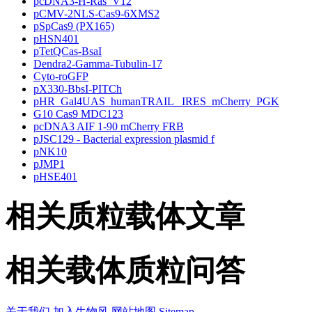
pcDNA3-H-Ras_V12
pCMV-2NLS-Cas9-6XMS2
pSpCas9 (PX165)
pHSN401
pTetQCas-BsaI
Dendra2-Gamma-Tubulin-17
Cyto-roGFP
pX330-BbsI-PITCh
pHR_Gal4UAS_humanTRAIL _IRES_mCherry_PGK
G10 Cas9 MDC123
pcDNA3 AIF 1-90 mCherry FRB
pJSC129 - Bacterial expression plasmid f
pNK10
pJMP1
pHSE401
相关质粒载体文章
相关载体质粒问答
关于我们
加入生物风
网站地图
Sitemap