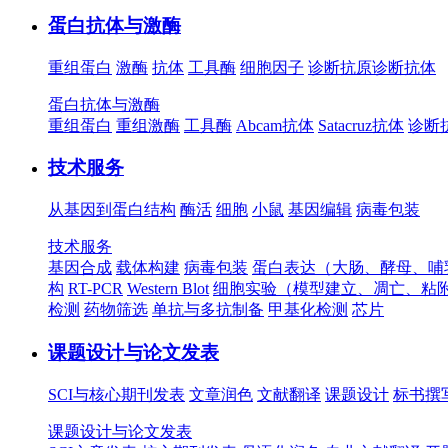
蛋白抗体与激酶
重组蛋白
激酶
抗体
工具酶
细胞因子
诊断抗原
诊断抗体
蛋白抗体与激酶
重组蛋白
重组激酶
工具酶
Abcam抗体
Satacruz抗体
诊断
技术服务
从基因到蛋白结构
酶活
细胞
小鼠
基因编辑
病毒包装
技术服务
基因合成
载体构建
病毒包装
蛋白表达（大肠、酵母、哺
构
RT-PCR
Western Blot
细胞实验（模型建立、凋亡、粘
检测
药物筛选
单抗与多抗制备
甲基化检测
芯片
课题设计与论文发表
SCI与核心期刊发表
文章润色
文献翻译
课题设计
标书撰
课题设计与论文发表