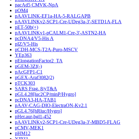
pacAd5 CMVK-NpA
pOM4
pAAVLINK-EF1a-HA-5-RALGAPB
pAAVLINKv2-SCP1-Cre-UDeg3a-3'-SETD1A-FLA
pET-50b(+)
pAAVLINKv1-pCALM1-Cre-3'-ASTN2-HA
pcDNA4/V5-His A
pIZ/V5-His
pCDH-MCS-T2A-Puro-MSCV
YEp363
pElongationFactor2_TA
pGEM-3Zf(-)
pAcGFP1-C1
pGEX-Araf3082(2)
pTCK303
SARS Frag. 8/yT&A
pGL4.28[luc2CP/minP/Hygro]
pcDNA3-HA-TAB1
pAAV-CAG-DIO-ElectraON-Kv2.1
pGL4.76[hRluc/Hygro]
pHer.aur-bgl1-452
pAAVLINKv2-SCP1-Cre-UDeg3a-3'-MBD5-FLAG
pCMV-MEK1
pHM12
YIP33