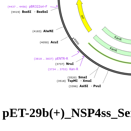
pET-29b(+)_NSP4s