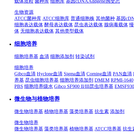
载体质粒
菌种库
细胞库
基因cDNA
Addgene
感受态
生物资源
ATCC菌种库
ATCC细胞库
普通细胞株
其他菌种
基因cD
细胞表达载体
酵母表达载体
昆虫表达载体
腺病毒载体
慢
体
无细胞表达载体
其他类型载体
细胞培养
细胞培养基
血清
细胞添加剂
转染试剂
细胞培养
Gibco血清
Hyclone血清
Sigma血清
Corning血清
PAN血清
养基
昆虫细胞培养基
细胞培养添加剂
DMEM
RPMI-1640
PBS
细胞培养级水
Gibco SF900 II/III昆虫培养基
EMSF9
微生物与植物培养
微生物培养基
植物培养基
藻类培养基
抗生素
添加剂
微生物培养
微生物培养基
藻类培养基
植物培养基
ATCC培养基
抗生