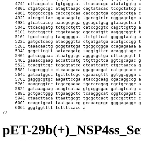
pET-29b(+)_NSP4s