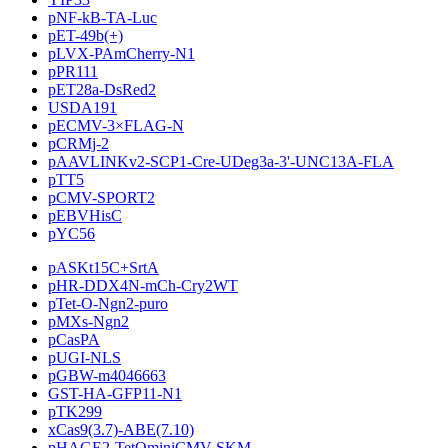
pNF-kB-TA-Luc
pET-49b(+)
pLVX-PAmCherry-N1
pPR111
pET28a-DsRed2
USDA191
pECMV-3×FLAG-N
pCRMj-2
pAAVLINKv2-SCP1-Cre-UDeg3a-3'-UNC13A-FLA
pTT5
pCMV-SPORT2
pEBVHisC
pYC56
pASKt15C+SrtA
pHR-DDX4N-mCh-Cry2WT
pTet-O-Ngn2-puro
pMXs-Ngn2
pCasPA
pUGI-NLS
pGBW-m4046663
GST-HA-GFP11-N1
pTK299
xCas9(3.7)-ABE(7.10)
pHAGE2-TetOminiCMV-SKM