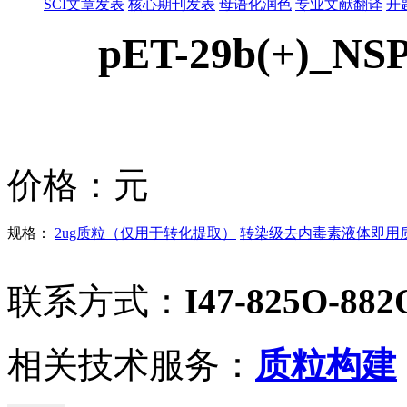
SCI文章发表
核心期刊发表
母语化润色
专业文献翻译
开
pET-29b(+)_NS
价格：
元
规格：
2ug质粒（仅用于转化提取）
转染级去内毒素液体即用质粒
联系方式：
I47-825O-882
相关技术服务：
质粒构建