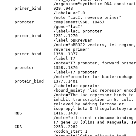
                     /organism="synthetic DNA construct
     primer_bind     929..948

                     /label=LacI-R

                     /note="LacI, reverse primer"

     promoter        complement(968..1045)

                     /gene="lacI"

                     /label=lacI promoter

     primer_bind     1251..1270

                     /label=pBRrevBam

                     /note="pBR322 vectors, tet region,
                     reverse primer"

     primer_bind     1358..1377

                     /label=T7

                     /note="T7 promoter, forward primer
     promoter        1358..1376

                     /label=T7 promoter

                     /note="promoter for bacteriophage 
     protein_bind    1377..1401

                     /label=lac operator

                     /bound_moiety="lac repressor encod
                     /note="The lac repressor binds to 
                     inhibit transcription in E. coli. 
                     relieved by adding lactose or 

                     isopropyl-beta-D-thiogalactopyrano
     RBS             1416..1438

                     /note="efficient ribosome binding 
                     T7 gene 10 (Olins and Rangwala, 19
     CDS             2253..2282

                     /codon_start=1

                     /product="10xHis affinity tag"
