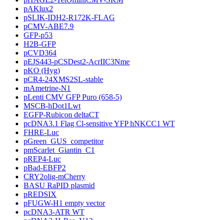
pAKlux2
pSLIK-IDH2-R172K-FLAG
pCMV-ABE7.9
GFP-p53
H2B-GFP
pCVD364
pEJS443-pCSDest2-AcrIIC3Nme
pKO (Hyg)
pCR4-24XMS2SL-stable
mAmetrine-N1
pLenti CMV GFP Puro (658-5)
MSCB-hDot1Lwt
EGFP-Rubicon deltaCT
pcDNA3.1 Flag Cl-sensitive YFP hNKCC1 WT
FHRE-Luc
pGreen_GUS_competitor
pmScarlet_Giantin_C1
pREP4-Luc
pBad-EBFP2
CRY2olig-mCherry
BASU RaPID plasmid
pREDSIX
pFUGW-H1 empty vector
pcDNA3-ATR WT