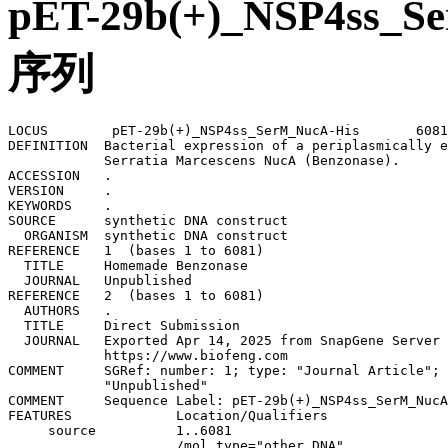
pET-29b(+)_NSP4s
序列
LOCUS        pET-29b(+)_NSP4ss_SerM_NucA-His       6081
DEFINITION  Bacterial expression of a periplasmically e
            Serratia Marcescens NucA (Benzonase).

ACCESSION   .

VERSION     .

KEYWORDS    .

SOURCE      synthetic DNA construct

  ORGANISM  synthetic DNA construct

REFERENCE   1  (bases 1 to 6081)

  TITLE     Homemade Benzonase

  JOURNAL   Unpublished

REFERENCE   2  (bases 1 to 6081)

  AUTHORS   .

  TITLE     Direct Submission

  JOURNAL   Exported Apr 14, 2025 from SnapGene Server 
            https://www.biofeng.com

COMMENT     SGRef: number: 1; type: "Journal Article"; 
            "Unpublished"

COMMENT     Sequence Label: pET-29b(+)_NSP4ss_SerM_NucA
FEATURES             Location/Qualifiers

     source          1..6081

                     /mol_type="other DNA"
