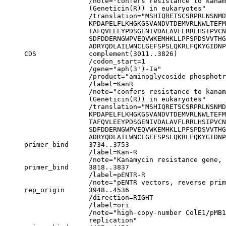
                     /note="confers resistance to kana
                     (Geneticin(R)) in eukaryotes"

                     /translation="MSHIQRETSCSRPRLNSNMD
                     KPDAPELFLKHGKGSVANDVTDEMVRLNWLTEFM
                     TAFQVLEEYPDSGENIVDALAVFLRRLHSIPVCN
                     SDFDDERNGWPVEQVWKEMHKLLPFSPDSVVTHG
                     ADRYQDLAILWNCLGEFSPSLQKRLFQKYGIDNP
     CDS             complement(3011..3826)

                     /codon_start=1

                     /gene="aph(3')-Ia"

                     /product="aminoglycoside phosphotr
                     /label=KanR

                     /note="confers resistance to kana