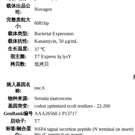
载体出品公
Novagen
司:
完整质粒大
6081bp
小:
载体类型:
Bacterial Expression
载体抗性:
Kanamycin, 50 μg/mL
生长温度:
37 ℃
宿主菌:
T7 Express Iq lysY
拷贝数:
低拷贝
插入基因名
nucA
称:
物种来源:
Serratia marcescens
基因突变:
codon optimized ecoli residues - 22-266
GenBank编号
AAA26560.1 P13717
启动子:
T7
标签/融合蛋
NSP4 signal secretion peptide (N terminal on insert)
His (C terminal on insert)
白: