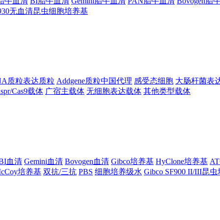
ng胎牛血清
BI胎牛血清
Gemini胎牛血清
PAN胎牛血清
Bovogen
F930无血清昆虫细胞培养基
NA质粒表达质粒
Addgene质粒中国代理
感受态细胞
大肠杆菌表
ispr/Cas9载体
广宿主载体
无细胞表达载体
其他类型载体
BI血清
Gemini血清
Bovogen血清
Gibco培养基
HyClone培养基
A
cCoy培养基
双抗/三抗
PBS
细胞培养级水
Gibco SF900 II/III