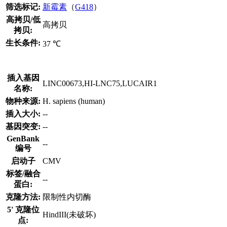
筛选标记:
新霉素
（
G418
）
高拷贝/低
高拷贝
拷贝:
生长条件:
37 ℃
插入基因
LINC00673,HI-LNC75,LUCAIR1
名称:
物种来源:
H. sapiens (human)
插入大小:
--
基因突变:
--
GenBank
--
编号
启动子
CMV
标签/融合
--
蛋白:
克隆方法:
限制性内切酶
5' 克隆位
HindIII(未破坏)
点: