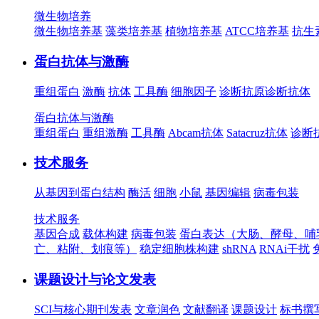
微生物培养
微生物培养基
藻类培养基
植物培养基
ATCC培养基
抗生
蛋白抗体与激酶
重组蛋白
激酶
抗体
工具酶
细胞因子
诊断抗原
诊断抗体
蛋白抗体与激酶
重组蛋白
重组激酶
工具酶
Abcam抗体
Satacruz抗体
诊断
技术服务
从基因到蛋白结构
酶活
细胞
小鼠
基因编辑
病毒包装
技术服务
基因合成
载体构建
病毒包装
蛋白表达（大肠、酵母、哺
亡、粘附、划痕等）
稳定细胞株构建
shRNA
RNAi干扰
课题设计与论文发表
SCI与核心期刊发表
文章润色
文献翻译
课题设计
标书撰