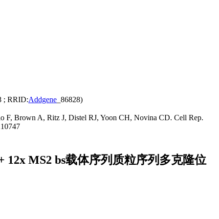
8 ; RRID:
Addgene
_86828)
F, Brown A, Ritz J, Distel RJ, Yoon CH, Novina CD. Cell Rep.
210747
NCR1 + 12x MS2 bs载体序列质粒序列多克隆位