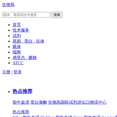
生物风
首页
技术服务
试剂
基因 · 蛋白 · 抗体
载体
细胞
感受态 · 菌株
ATCC
注册
|
登录
热点推荐
胎牛血清
蛋白激酶
生物风国际试剂进出口物流中心
热点推荐