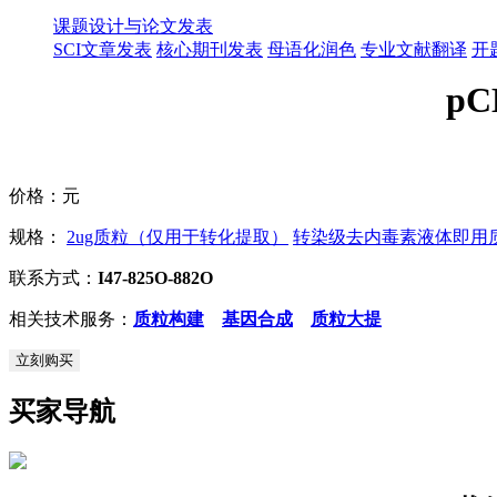
课题设计与论文发表
SCI文章发表
核心期刊发表
母语化润色
专业文献翻译
开
pC
价格：
元
规格：
2ug质粒（仅用于转化提取）
转染级去内毒素液体即用质粒
联系方式：
I47-825O-882O
相关技术服务：
质粒构建
基因合成
质粒大提
立刻购买
买家导航