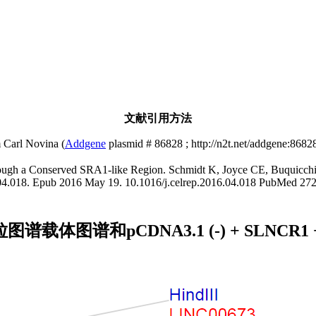
文献引用方法
Carl Novina (
Addgene
plasmid # 86828 ; http://n2t.net/addgene:8682
h a Conserved SRA1-like Region. Schmidt K, Joyce CE, Buquicchio 
6.04.018. Epub 2016 May 19. 10.1016/j.celrep.2016.04.018 PubMed 27
S2 bs质粒图谱载体图谱和pCDNA3.1 (-) + SL