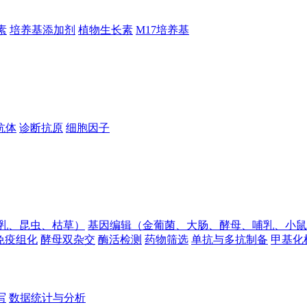
素
培养基添加剂
植物生长素
M17培养基
抗体
诊断抗原
细胞因子
乳、昆虫、枯草）
基因编辑（金葡菌、大肠、酵母、哺乳、小鼠
免疫组化
酵母双杂交
酶活检测
药物筛选
单抗与多抗制备
甲基化
写
数据统计与分析