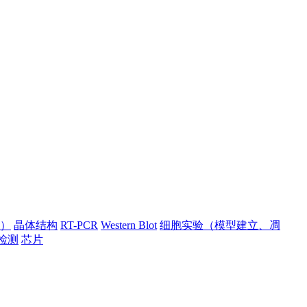
）
晶体结构
RT-PCR
Western Blot
细胞实验（模型建立、凋
检测
芯片