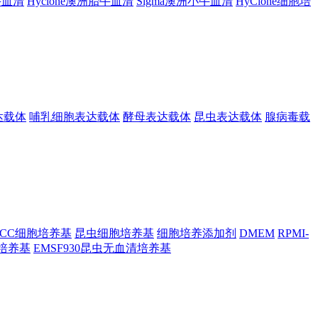
胎牛血清
Hyclone澳洲胎牛血清
Sigma澳洲小牛血清
HyClone细胞培
达载体
哺乳细胞表达载体
酵母表达载体
昆虫表达载体
腺病毒载
TCC细胞培养基
昆虫细胞培养基
细胞培养添加剂
DMEM
RPMI-
昆虫培养基
EMSF930昆虫无血清培养基