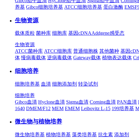
Gibco胎牛血清
HyClone胎牛血清
Sigma胎牛血清
Corni
养基
Gibco细胞培养基
ATCC细胞培养基
蛋白激酶
EMS
生物资源
载体质粒
菌种库
细胞库
基因cDNA
Addgene
感受态
生物资源
ATCC菌种库
ATCC细胞库
普通细胞株
其他菌种
基因cD
体
慢病毒载体
逆病毒载体
Gateway载体
植物表达载体
Cr
细胞培养
细胞培养基
血清
细胞添加剂
转染试剂
细胞培养
Gibco血清
Hyclone血清
Sigma血清
Corning血清
PAN血清
1640
DMEM/F12
MEM
EMEM
Leibovitz L-15
199培养基
M
微生物与植物培养
微生物培养基
植物培养基
藻类培养基
抗生素
添加剂