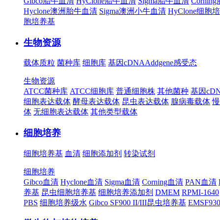
Gibco胎牛血清
HyClone胎牛血清
Sigma胎牛血清
Corni
Hyclone澳洲胎牛血清
Sigma澳洲小牛血清
HyClone细胞
胞培养基
生物资源
载体质粒
菌种库
细胞库
基因cDNA
Addgene
感受态
生物资源
ATCC菌种库
ATCC细胞库
普通细胞株
其他菌种
基因cD
细胞表达载体
酵母表达载体
昆虫表达载体
腺病毒载体
慢
体
无细胞表达载体
其他类型载体
细胞培养
细胞培养基
血清
细胞添加剂
转染试剂
细胞培养
Gibco血清
Hyclone血清
Sigma血清
Corning血清
PAN血清
养基
昆虫细胞培养基
细胞培养添加剂
DMEM
RPMI-1640
PBS
细胞培养级水
Gibco SF900 II/III昆虫培养基
EMSF9