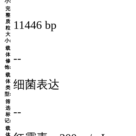
小:
完
整
11446 bp
质
粒
大
小:
载
--
体
修
饰:
载
细菌表达
体
类
型:
筛
--
选
标
记:
载
体