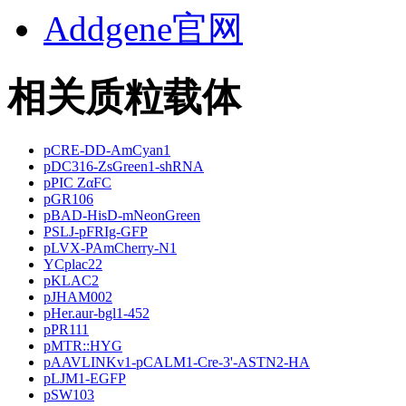
Addgene官网
相关质粒载体
pCRE-DD-AmCyan1
pDC316-ZsGreen1-shRNA
pPIC ZαFC
pGR106
pBAD-HisD-mNeonGreen
PSLJ-pFRIg-GFP
pLVX-PAmCherry-N1
YCplac22
pKLAC2
pJHAM002
pHer.aur-bgl1-452
pPR111
pMTR::HYG
pAAVLINKv1-pCALM1-Cre-3'-ASTN2-HA
pLJM1-EGFP
pSW103