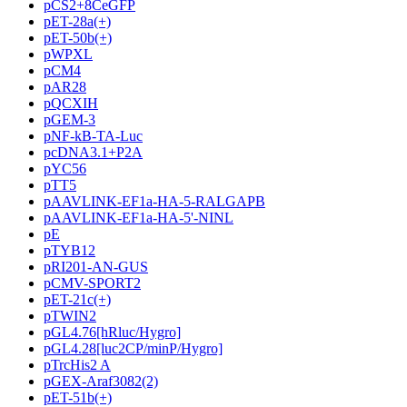
pCS2+8CeGFP
pET-28a(+)
pET-50b(+)
pWPXL
pCM4
pAR28
pQCXIH
pGEM-3
pNF-kB-TA-Luc
pcDNA3.1+P2A
pYC56
pTT5
pAAVLINK-EF1a-HA-5-RALGAPB
pAAVLINK-EF1a-HA-5'-NINL
pE
pTYB12
pRI201-AN-GUS
pCMV-SPORT2
pET-21c(+)
pTWIN2
pGL4.76[hRluc/Hygro]
pGL4.28[luc2CP/minP/Hygro]
pTrcHis2 A
pGEX-Araf3082(2)
pET-51b(+)