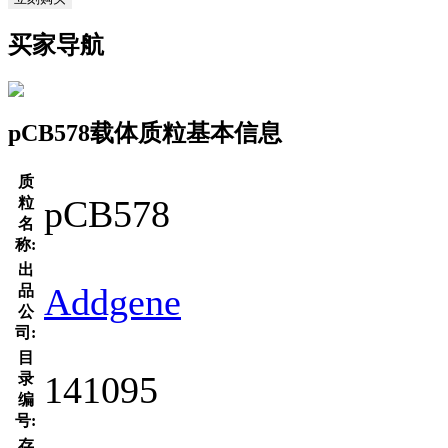
买家导航
pCB578载体质粒基本信息
质
pCB578
粒
名
称:
出
Addgene
品
公
司:
目
141095
录
编
号:
存