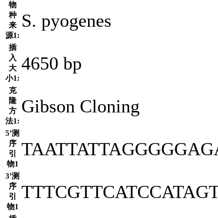
物
S. pyogenes
种
来
源1:
插
4650 bp
入
大
小1:
克
Gibson Cloning
隆
方
法1:
5’测
TAATTATTAGGGGGAG
序
引
物1
3’测
TTTCGTTCATCCATAG
序
引
物1