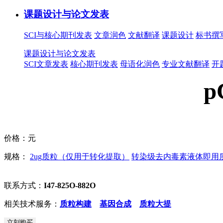
课题设计与论文发表
SCI与核心期刊发表
文章润色
文献翻译
课题设计
标书撰
课题设计与论文发表
SCI文章发表
核心期刊发表
母语化润色
专业文献翻译
开
p
价格：
元
规格：
2ug质粒（仅用于转化提取）
转染级去内毒素液体即用质粒
联系方式：
I47-825O-882O
相关技术服务：
质粒构建
基因合成
质粒大提
立刻购买