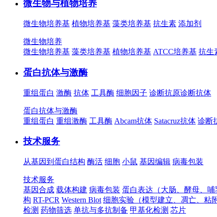
微生物与植物培养
微生物培养基
植物培养基
藻类培养基
抗生素
添加剂
微生物培养
微生物培养基
藻类培养基
植物培养基
ATCC培养基
抗生
蛋白抗体与激酶
重组蛋白
激酶
抗体
工具酶
细胞因子
诊断抗原
诊断抗体
蛋白抗体与激酶
重组蛋白
重组激酶
工具酶
Abcam抗体
Satacruz抗体
诊断
技术服务
从基因到蛋白结构
酶活
细胞
小鼠
基因编辑
病毒包装
技术服务
基因合成
载体构建
病毒包装
蛋白表达（大肠、酵母、哺
构
RT-PCR
Western Blot
细胞实验（模型建立、凋亡、粘
检测
药物筛选
单抗与多抗制备
甲基化检测
芯片