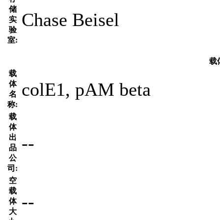
储
Chase Beisel
实
验
室:
载
载
colE1, pAM beta
体
名
称:
载
体
--
出
品
公
司:
空
载
--
体
大