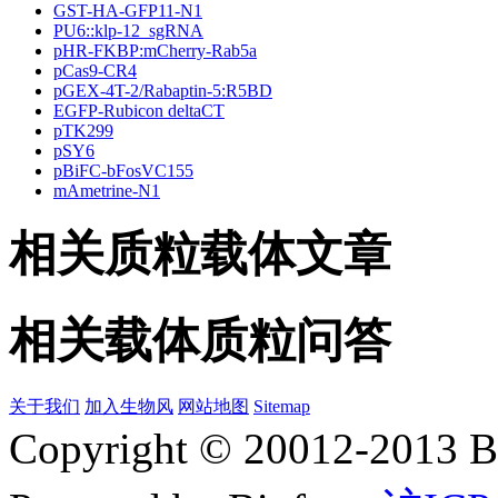
GST-HA-GFP11-N1
PU6::klp-12_sgRNA
pHR-FKBP:mCherry-Rab5a
pCas9-CR4
pGEX-4T-2/Rabaptin-5:R5BD
EGFP-Rubicon deltaCT
pTK299
pSY6
pBiFC-bFosVC155
mAmetrine-N1
相关质粒载体文章
相关载体质粒问答
关于我们
加入生物风
网站地图
Sitemap
Copyright © 20012-2