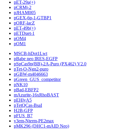
pET-29a(+)
pCRMj-2
pJHAM005
pGEX-6p-1-GTBP1
pORF-lacZ
pET-49b(+)
pETDuet-1
pOM4
pOM1
MSCB-hDot1Lwt
pBabe neo IRES-EGFP
pSpCas9n(BB)-2A-Puro (PX462) V2.0
pTet-O-Ngn2-puro
pGBW-m4046663
pGreen_GUS_competitor
pNK10
pBad-EBFP2
mAzurite-16xRhoBAST
pEHlyA5
pTetQCas-BsaI
H2B-GFP
pFUS_B7
v3em-Nterm-PE2max
pMK296 (DHC1-mAID Neo)