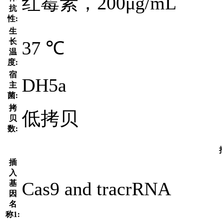
红霉素，200μg/mL
抗
性:
生
长
37 ℃
温
度:
宿
DH5a
主
菌:
拷
低拷贝
贝
数:
插
入
Cas9 and tracrRNA
基
因
名
称1: